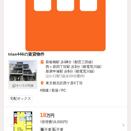
trias446の賃貸物件
新板橋駅 歩
18
分 （都営三田線）
西ヶ原四丁目駅 歩
3
分 （都電荒川線）
新庚申塚駅 歩
5
分 （都電荒川線）
ほか12駅（徒歩20分圏内）
東京都北区西ケ原4丁目
すべての写真
4階建 / 新築 / RC
宅配ボックス
18
万円
（管理費18,000円）
不要
不要
敷
礼