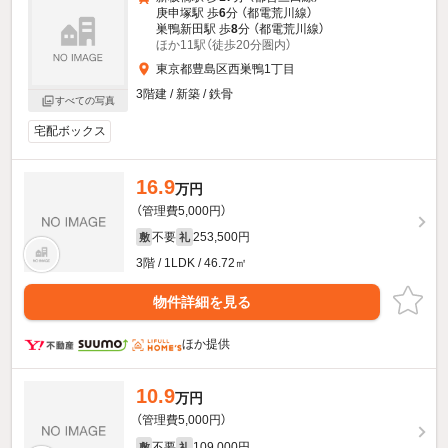
庚申塚駅 歩
6
分 （都電荒川線）
巣鴨新田駅 歩
8
分 （都電荒川線）
ほか11駅（徒歩20分圏内）
東京都豊島区西巣鴨1丁目
3階建 / 新築 / 鉄骨
すべての写真
宅配ボックス
16.9
万円
（管理費5,000円）
不要
253,500円
敷
礼
3階 / 1LDK / 46.72㎡
物件詳細を見る
ほか提供
10.9
万円
（管理費5,000円）
不要
109,000円
敷
礼