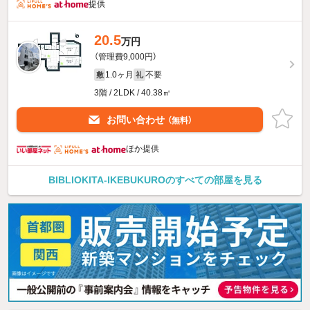
提供
20.5
万円
（管理費9,000円）
1.0ヶ月
不要
敷
礼
3階 / 2LDK / 40.38㎡
お問い合わせ
（無料）
ほか提供
BIBLIOKITA-IKEBUKUROのすべての部屋を見る