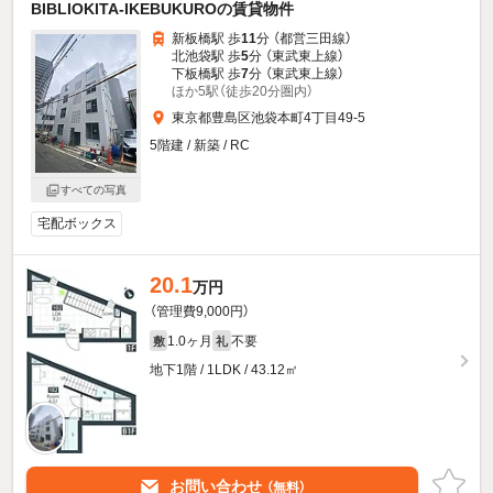
BIBLIOKITA-IKEBUKUROの賃貸物件
新板橋駅 歩
11
分 （都営三田線）
北池袋駅 歩
5
分 （東武東上線）
下板橋駅 歩
7
分 （東武東上線）
ほか5駅（徒歩20分圏内）
東京都豊島区池袋本町4丁目49-5
5階建 / 新築 / RC
すべての写真
宅配ボックス
20.1
万円
（管理費9,000円）
1.0ヶ月
不要
敷
礼
地下1階 / 1LDK / 43.12㎡
お問い合わせ
（無料）