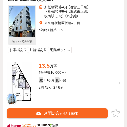
新板橋駅 歩
4
分 （都営三田線）
下板橋駅 歩
6
分 （東武東上線）
板橋駅 歩
8
分 （埼京線）
東京都板橋区板橋4丁目
5階建 / 新築 / RC
すべての写真
駐車場あり
駐輪場あり
宅配ボックス
13.5
万円
（管理費10,000円）
1.0ヶ月
不要
敷
礼
2階 / 2K / 27.6㎡
お問い合わせ
（無料）
提供