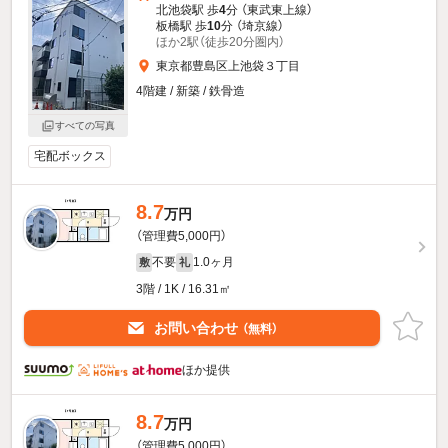
北池袋駅 歩
4
分 （東武東上線）
板橋駅 歩
10
分 （埼京線）
ほか2駅（徒歩20分圏内）
東京都豊島区上池袋３丁目
4階建 / 新築 / 鉄骨造
すべての写真
宅配ボックス
8.7
万円
（管理費5,000円）
不要
1.0ヶ月
敷
礼
3階 / 1K / 16.31㎡
お問い合わせ
（無料）
ほか提供
8.7
万円
（管理費5,000円）