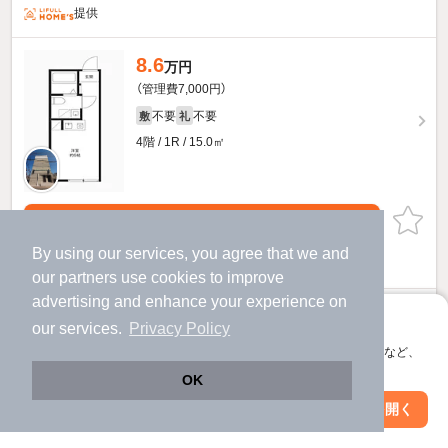
提供
8.6
万円
（管理費7,000円）
不要
不要
敷
礼
4階 / 1R / 15.0㎡
お問い合わせ
（無料）
By using our services, you agree that we and
提供
our
partners
use cookies to improve
advertising and enhance your experience on
13.2
万円
アプリに切り替えて、サクサクお部屋探し
our services.
Privacy Policy
（管理費7,000円）
会員登録なしですぐ使える。マップ検索やお気に入り保存など、
不要
不要
敷
礼
アプリ限定の便利な機能が使えます！
OK
1階 / 1DK / 35.32㎡
Web版で続行
アプリを開く
駅・沿線を変更
絞り込み条件を変更
お問い合わせ
（無料）