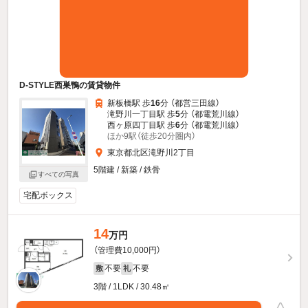
D-STYLE西巣鴨の賃貸物件
新板橋駅 歩
16
分 （都営三田線）
滝野川一丁目駅 歩
5
分 （都電荒川線）
西ヶ原四丁目駅 歩
6
分 （都電荒川線）
ほか9駅（徒歩20分圏内）
東京都北区滝野川2丁目
5階建 / 新築 / 鉄骨
すべての写真
宅配ボックス
14
万円
（管理費10,000円）
不要
不要
敷
礼
3階 / 1LDK / 30.48㎡