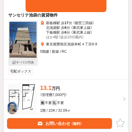
サンセリテ池袋の賃貸物件
新板橋駅 歩
17
分 （都営三田線）
北池袋駅 歩
6
分 （東武東上線）
下板橋駅 歩
6
分 （東武東上線）
ほか4駅（徒歩20分圏内）
東京都豊島区池袋本町４丁目9-9
5階建 / 新築 / RC
すべての写真
宅配ボックス
13.1
万円
（管理費7,000円）
不要
不要
敷
礼
1階 / 1DK / 32.09㎡
お問い合わせ
（無料）