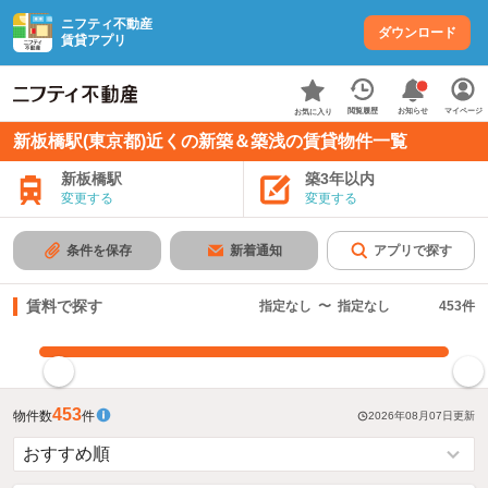
ニフティ不動産
ダウンロード
賃貸アプリ
お知らせ
閲覧履歴
マイページ
お気に入り
新板橋駅(東京都)近くの新築＆築浅の賃貸物件一覧
新板橋駅
築3年以内
変更する
変更する
条件を保存
新着通知
アプリで探す
賃料で探す
指定なし
〜
指定なし
453
件
指定した賃料で絞り込む
453
物件数
件
2026年08月07日
更新