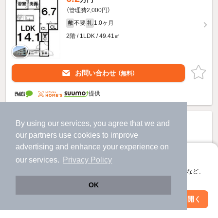
（管理費2,000円）
不要
1.0ヶ月
敷
礼
2階 / 1LDK / 49.41㎡
お問い合わせ
（無料）
提供
By using our services, you agree that we and
our
partners
use cookies to improve
advertising and enhance your experience on
アプリに切り替えて、サクサクお部屋探し
our services.
Privacy Policy
会員登録なしですぐ使える。マップ検索やお気に入り保存など、
アプリ限定の便利な機能が使えます！
OK
Web版で続行
アプリを開く
市区町村を変更
絞り込み条件を変更