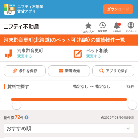
ニフティ不動産
ダウンロード
賃貸アプリ
お知らせ
閲覧履歴
マイページ
お気に入り
河東郡音更町(北海道)のペット可（相談）の賃貸物件一覧
河東郡音更町
ペット相談
変更する
変更する
条件を保存
新着通知
アプリで探す
賃料で探す
指定なし
〜
指定なし
72
件
指定した賃料で絞り込む
72
物件数
件
2026年08月04日
更新