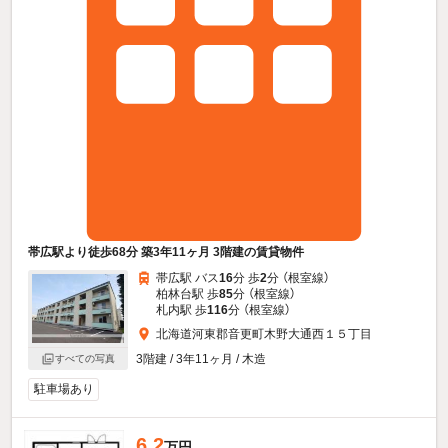
帯広駅より徒歩68分 築3年11ヶ月 3階建の賃貸物件
帯広駅 バス
16
分 歩
2
分 （根室線）
柏林台駅 歩
85
分 （根室線）
札内駅 歩
116
分 （根室線）
北海道河東郡音更町木野大通西１５丁目
3階建 / 3年11ヶ月 / 木造
すべての写真
駐車場あり
6.2
万円