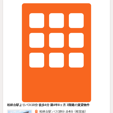
柏林台駅よりバス10分 徒歩4分 築4年8ヶ月 3階建の賃貸物件
柏林台駅 バス
10
分 歩
4
分 （根室線）