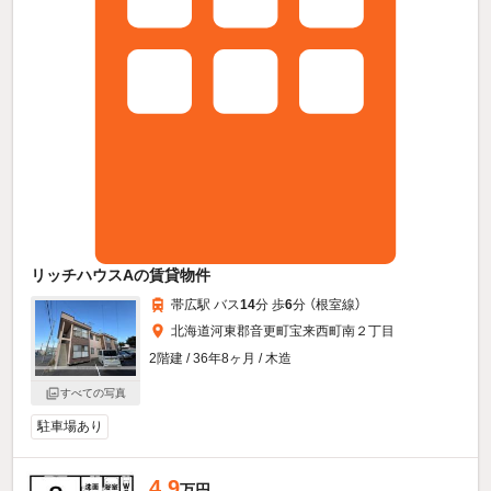
リッチハウスAの賃貸物件
帯広駅 バス
14
分 歩
6
分 （根室線）
北海道河東郡音更町宝来西町南２丁目
2階建 / 36年8ヶ月 / 木造
すべての写真
駐車場あり
4.9
万円