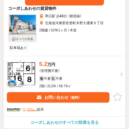
コーポしあわせの賃貸物件
帯広駅 歩
43
分 （根室線）
北海道河東郡音更町木野大通東６丁目
2階建 / 32年1ヶ月 / 木造
すべての写真
駐車場あり
5.2
万円
（管理費不要）
不要
不要
敷
礼
2階 / 2LDK / 58.79㎡
お問い合わせ
（無料）
提供
コーポしあわせのすべての部屋を見る