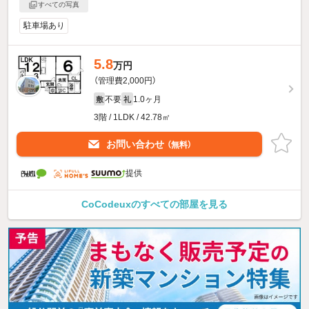
すべての写真
駐車場あり
5.8
万円
（管理費2,000円）
不要
1.0ヶ月
敷
礼
3階 / 1LDK / 42.78㎡
お問い合わせ
（無料）
提供
CoCodeuxのすべての部屋を見る