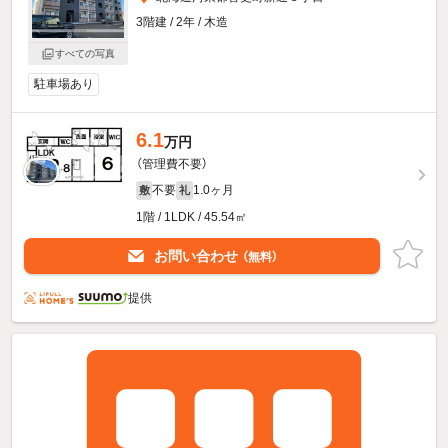
3階建 / 2年 / 木造
すべての写真
駐車場あり
6.1
万円
（管理費不要）
不要
1.0ヶ月
敷
礼
1階 / 1LDK / 45.54㎡
お問い合わせ
（無料）
提供