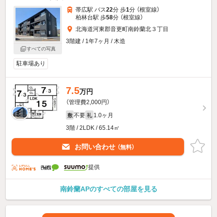
帯広駅 バス
22
分 歩
1
分 （根室線）
柏林台駅 歩
58
分 （根室線）
北海道河東郡音更町南鈴蘭北３丁目
3階建 / 1年7ヶ月 / 木造
すべての写真
駐車場あり
7.5
万円
（管理費2,000円）
不要
1.0ヶ月
敷
礼
3階 / 2LDK / 65.14㎡
お問い合わせ
（無料）
提供
南鈴蘭APのすべての部屋を見る