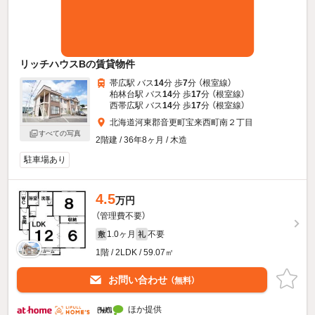
リッチハウスBの賃貸物件
帯広駅 バス
14
分 歩
7
分 （根室線）
柏林台駅 バス
14
分 歩
17
分 （根室線）
西帯広駅 バス
14
分 歩
17
分 （根室線）
北海道河東郡音更町宝来西町南２丁目
すべての写真
2階建 / 36年8ヶ月 / 木造
駐車場あり
4.5
万円
（管理費不要）
1.0ヶ月
不要
敷
礼
1階 / 2LDK / 59.07㎡
お問い合わせ
（無料）
ほか提供