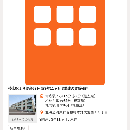
帯広駅より徒歩68分 築3年11ヶ月 3階建の賃貸物件
帯広駅 バス
16
分 歩
2
分 （根室線）
柏林台駅 歩
85
分 （根室線）
札内駅 歩
116
分 （根室線）
北海道河東郡音更町木野大通西１５丁目
3階建 / 3年11ヶ月 / 木造
すべての写真
駐車場あり