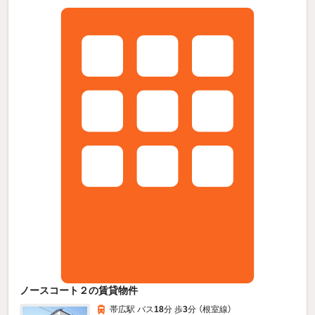
ノースコート２の賃貸物件
帯広駅 バス
18
分 歩
3
分 （根室線）