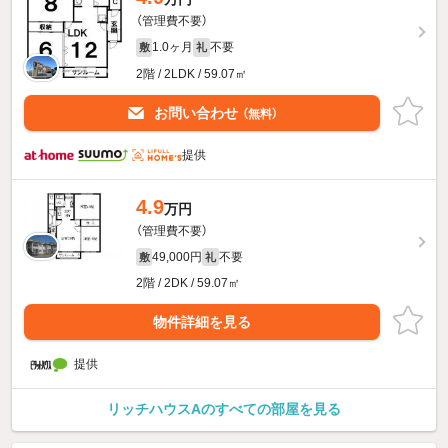
（管理費不要）
1.0ヶ月
不要
敷
礼
2階 / 2LDK / 59.07㎡
お問い合わせ
（無料）
提供
4.9
万円
（管理費不要）
49,000円
不要
敷
礼
2階 / 2DK / 59.07㎡
物件詳細を見る
提供
リッチハウスAのすべての部屋を見る