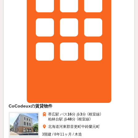
CoCodeuxの賃貸物件
帯広駅 バス
16
分 歩
3
分 （根室線）
柏林台駅 歩
48
分 （根室線）
北海道河東郡音更町中鈴蘭元町
3階建 / 8年11ヶ月 / 木造