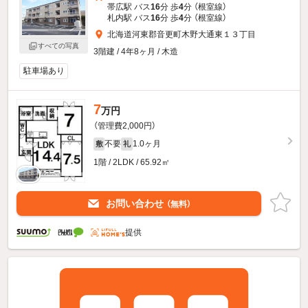
帯広駅 バス
16
分 歩
4
分 （根室線）
札内駅 バス
16
分 歩
4
分 （根室線）
北海道河東郡音更町木野大通東１３丁目
すべての写真
3階建 / 4年8ヶ月 / 木造
駐車場あり
7
万円
（管理費2,000円）
不要
1.0ヶ月
敷
礼
1階 / 2LDK / 65.92㎡
お問い合わせ
（無料）
提供