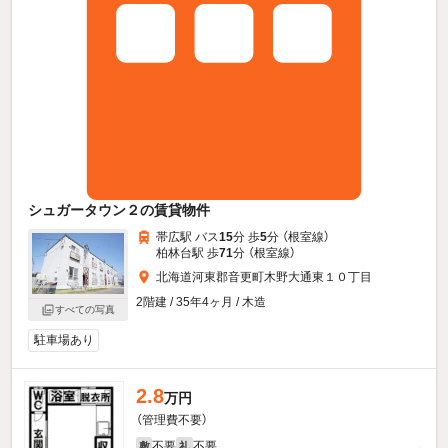
シュガータウン２の賃貸物件
帯広駅 バス
15
分 歩
5
分 （根室線）
柏林台駅 歩
71
分 （根室線）
北海道河東郡音更町木野大通東１０丁目
2階建 / 35年4ヶ月 / 木造
すべての写真
駐車場あり
2.8
万円
（管理費不要）
不要
不要
敷
礼