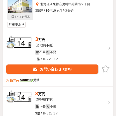
北海道河東郡音更町中鈴蘭南２丁目
3階建 / 36年10ヶ月 / 鉄骨造
すべての写真
駐車場あり
3
万円
（管理費不要）
不要
不要
敷
礼
1階 / 1R / 23.1㎡
お問い合わせ
（無料）
提供
3
万円
（管理費不要）
不要
不要
敷
礼
3階 / 1R / 23.1㎡