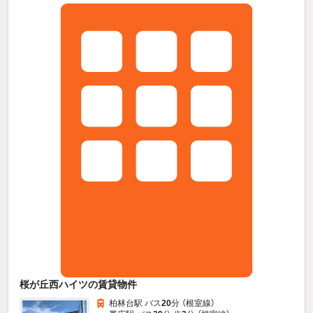
桜が丘西ハイツの賃貸物件
柏林台駅 バス
20
分 （根室線）