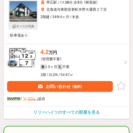
帯広駅 バス
16
分 歩
3
分 （根室線）
北海道河東郡音更町木野大通西２丁目
2階建 / 34年4ヶ月 / 木造
すべての写真
駐車場あり
4.2
万円
（管理費不要）
1.0ヶ月
不要
敷
礼
1階 / 2LDK / 54.67㎡
お問い合わせ
（無料）
提供
リリーハイツのすべての部屋を見る