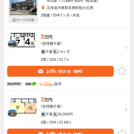
帯広駅 バス
29
分 歩
2
分 （根室線）
北海道河東郡音更町桜が丘西
2階建 / 35年7ヶ月 / 木造
すべての写真
3
万円
（管理費不要）
不要
1.0ヶ月
敷
礼
2階 / 1DK / 22.7㎡
お問い合わせ
（無料）
提供
3
万円
（管理費不要）
不要
30,000円
敷
礼
2階 / 1DK / 22.68㎡
お問い合わせ