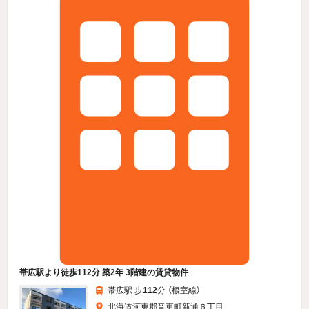
帯広駅より徒歩112分 築2年 3階建の賃貸物件
帯広駅 歩
112
分 （根室線）
北海道河東郡音更町新通６丁目