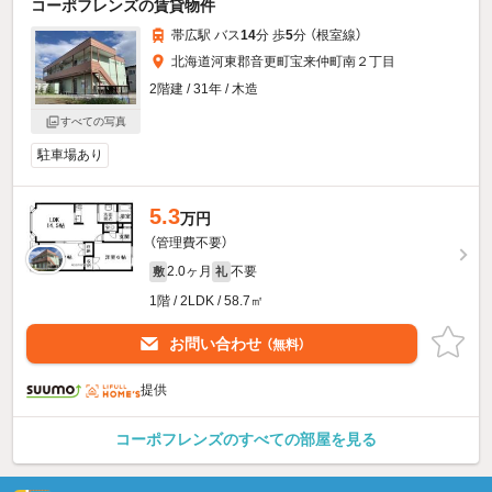
コーポフレンズの賃貸物件
帯広駅 バス
14
分 歩
5
分 （根室線）
北海道河東郡音更町宝来仲町南２丁目
2階建 / 31年 / 木造
すべての写真
駐車場あり
5.3
万円
（管理費不要）
2.0ヶ月
不要
敷
礼
1階 / 2LDK / 58.7㎡
お問い合わせ
（無料）
提供
コーポフレンズのすべての部屋を見る