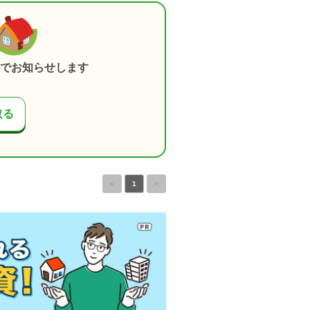
でお知らせします
取る
<
1
>