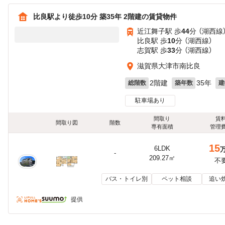
比良駅より徒歩10分 築35年 2階建の賃貸物件
近江舞子駅 歩
44
分 （湖西線
比良駅 歩
10
分 （湖西線）
志賀駅 歩
33
分 （湖西線）
滋賀県大津市南比良
2階建
35年
総階数
築年数
建
駐車場あり
間取り
賃
間取り図
階数
専有面積
管理
15
6LDK
-
209.27㎡
不
バス・トイレ別
ペット相談
追い
提供