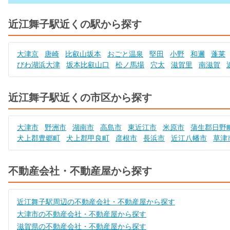
近江舞子駅近くの駅から探す
大津京
唐崎
比叡山坂本
おごと温泉
堅田
小野
和邇
蓬莱
びわ湖浜大津
坂本比叡山口
松ノ馬場
穴太
滋賀里
南滋賀
近江舞子駅近くの市区から探す
大津市
野洲市
湖南市
高島市
東近江市
米原市
蒲生郡日野
犬上郡豊郷町
犬上郡甲良町
彦根市
長浜市
近江八幡市
草津
不動産会社・不動産屋から探す
近江舞子駅周辺の不動産会社・不動産屋から探す
大津市の不動産会社・不動産屋から探す
滋賀県の不動産会社・不動産屋から探す