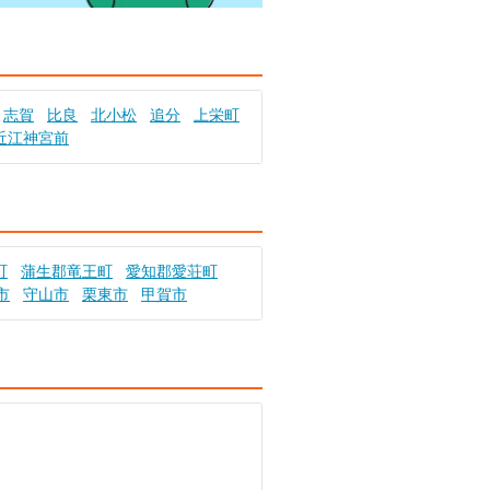
志賀
比良
北小松
追分
上栄町
近江神宮前
町
蒲生郡竜王町
愛知郡愛荘町
市
守山市
栗東市
甲賀市