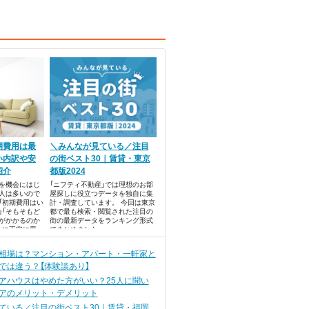
期費用は最
＼みんなが見ている／注目
い内訳や安
の街ベスト30｜賃貸・東京
紹介
都版2024
を機会にはじ
「ニフティ不動産」では理想のお部
人は多いので
屋探しに役立つデータを独自に集
「初期費用はい
計・調査しています。 今回は東京
」「そもそもど
都で最も検索・閲覧された注目の
がかかるのか
街の最新データをランキング形式
うに不安に思っ
でまとめました。
か？
相場は？マンション・アパート・一軒家と
では違う？【体験談あり】
アハウスはやめた方がいい？25人に聞い
アのメリット・デメリット
ている／注目の街ベスト30｜賃貸・福岡