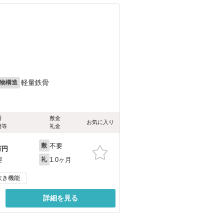
）
軽量鉄骨
物構造
料
敷金
お気に入り
費等
礼金
不要
敷
万円
1.0ヶ月
要
礼
炊き機能
詳細を見る