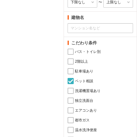
〜
建物名
こだわり条件
バス・トイレ別
2階以上
駐車場あり
ペット相談
洗濯機置場あり
独立洗面台
エアコンあり
都市ガス
温水洗浄便座