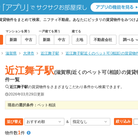
）の賃貸物件をまとめて検索、ニフティ不動産。あなたにピッタリの賃貸物件をみつけ
マンションを買う
一戸建てを買う
建てる
新築
中古
新築
中古
土地
不動産会社
調べる
滋賀県
大津市
近江舞子駅
近江舞子駅近くのペット可（相談）の賃貸物
近江舞子駅
(滋賀県)近くのペット可（相談）の賃貸
件一覧
近江舞子駅
の賃貸物件をさまざまなこだわり条件から検索できます。
2026年03月29日
更新
現在の選択条件：
ペット相談
絞り込み
並び替え
＆
1
物件数
件