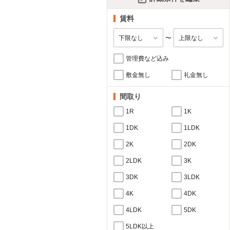
賃料
〜
管理費など込み
敷金無し
礼金無し
間取り
1R
1K
1DK
1LDK
2K
2DK
2LDK
3K
3DK
3LDK
4K
4DK
4LDK
5DK
5LDK以上