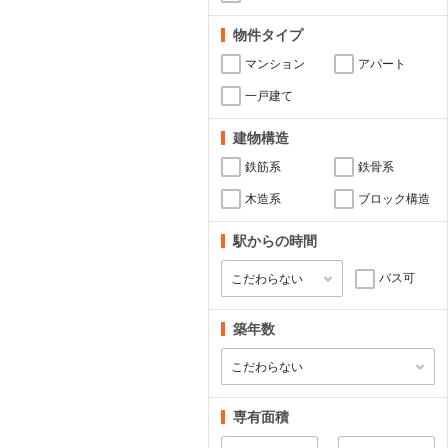
物件タイプ
マンション
アパート
一戸建て
建物構造
鉄筋系
鉄骨系
木造系
ブロック構造
駅からの時間
バス可
築年数
専有面積