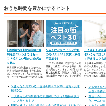
おうち時間を豊かにするヒント
【体験談つき】家賃滞納は強
＼みんなが見ている／注目
一人暮らしの初
制退去？いつまではセー
の街ベスト30｜賃貸・京都
低いくら？詳し
フ？払えない場合の対処法
府版2024
く抑えるコツも
を解説
「ニフティ不動産」では理想のお部
大学進学や就職など
屋探しに役立つデータを独自に集
めて一人暮らしする
家賃滞納で強制退去となるのは、
計・調査しています。 今回は京都
はないでしょうか。
家賃の滞納が長期化（半年以上な
府で最も検索・閲覧された注目の
くらかかるのだろう
ど）した場合です。「家賃滞納を１
街の最新データをランキング形式
のようなものに費用
度した＝すぐに裁判や強制退去」に
でまとめました。
分からない」このよ
はならないので、まずは安心して
ている人はいません
ください。ただし、家賃滞納をす
れば「延滞損害金」が発生し、賃貸
＼みんなが見ている／注目の街ベスト30｜賃貸・兵庫
立ち退き料の
借契約の内容によっては「取り立て
県版2024
店舗・事務所
が厳しい」「今後の生活に影響する」
ケースもあります。
一人暮らしの賃貸物件の部屋探しの流れ！物件を決定
友達とのシェ
し、入居するまで
たルームシェ
同棲を解消する時の家賃やお金の清算方法は？別れてか
＼みんなが見