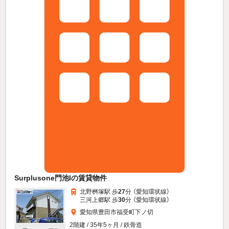
Surplusone門池Iの賃貸物件
北野桝塚駅 歩
27
分 （愛知環状線）
三河上郷駅 歩
30
分 （愛知環状線）
愛知県豊田市福受町下ノ切
2階建 / 35年5ヶ月 / 鉄骨造