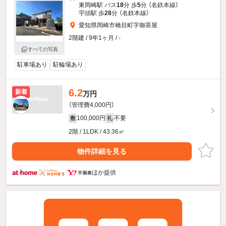
東岡崎駅 バス
18
分 歩
5
分 （名鉄本線）
宇頭駅 歩
28
分 （名鉄本線）
愛知県岡崎市橋目町字御茶屋
2階建 / 9年1ヶ月 / -
すべての写真
駐車場あり
駐輪場あり
6.2
新着
万円
（管理費4,000円）
100,000円
不要
敷
礼
2階 / 1LDK / 43.36㎡
物件詳細を見る
ほか提供