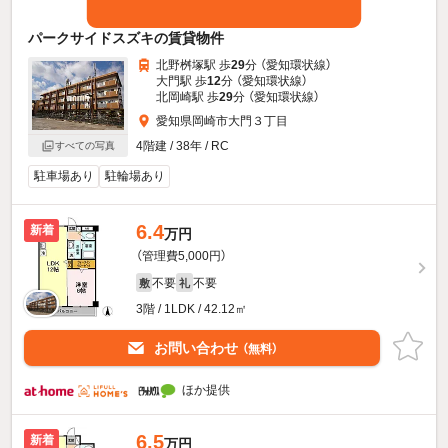
パークサイドスズキの賃貸物件
北野桝塚駅 歩
29
分 （愛知環状線）
大門駅 歩
12
分 （愛知環状線）
北岡崎駅 歩
29
分 （愛知環状線）
愛知県岡崎市大門３丁目
4階建 / 38年 / RC
すべての写真
駐車場あり
駐輪場あり
6.4
新着
万円
（管理費5,000円）
不要
不要
敷
礼
3階 / 1LDK / 42.12㎡
お問い合わせ
（無料）
ほか提供
6.5
新着
万円