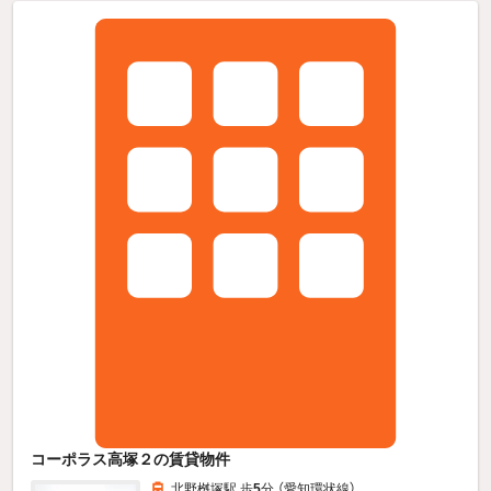
コーポラス高塚２の賃貸物件
北野桝塚駅 歩
5
分 （愛知環状線）