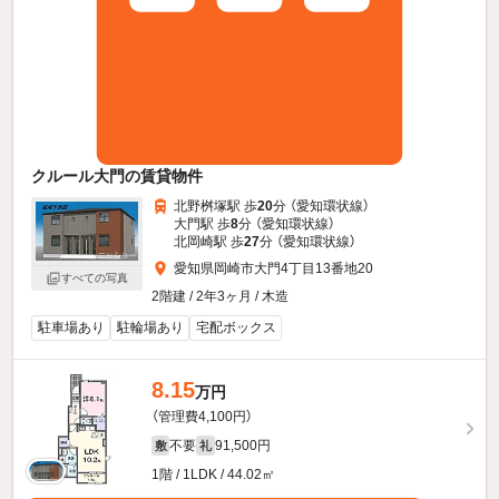
クルール大門の賃貸物件
北野桝塚駅 歩
20
分 （愛知環状線）
大門駅 歩
8
分 （愛知環状線）
北岡崎駅 歩
27
分 （愛知環状線）
愛知県岡崎市大門4丁目13番地20
すべての写真
2階建 / 2年3ヶ月 / 木造
駐車場あり
駐輪場あり
宅配ボックス
8.15
万円
（管理費4,100円）
不要
91,500円
敷
礼
1階 / 1LDK / 44.02㎡