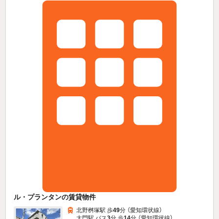
ル・プランタンの賃貸物件
北野桝塚駅 歩
49
分 （愛知環状線）
大門駅 バス
3
分 歩
14
分 （愛知環状線）