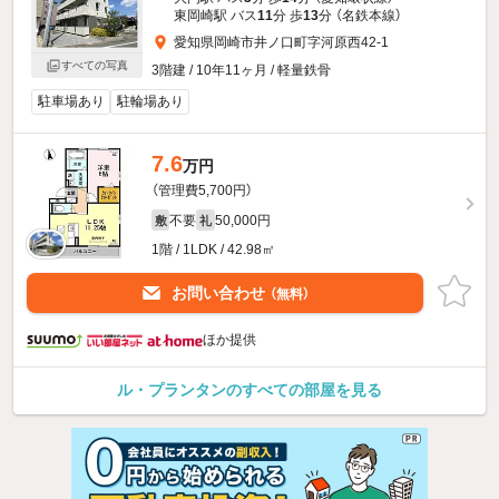
東岡崎駅 バス
11
分 歩
13
分 （名鉄本線）
愛知県岡崎市井ノ口町字河原西42-1
すべての写真
3階建 / 10年11ヶ月 / 軽量鉄骨
駐車場あり
駐輪場あり
7.6
万円
（管理費5,700円）
不要
50,000円
敷
礼
1階 / 1LDK / 42.98㎡
お問い合わせ
（無料）
ほか提供
ル・プランタンのすべての部屋を見る