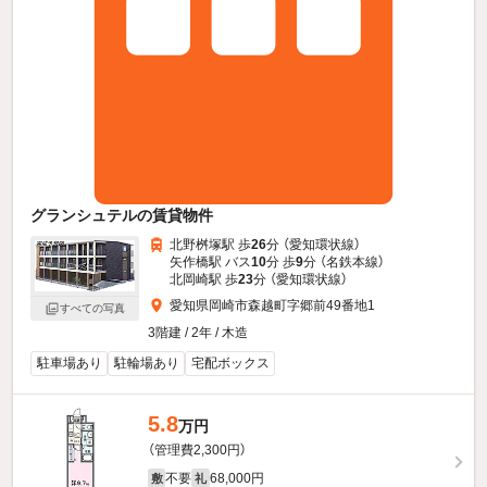
グランシュテルの賃貸物件
北野桝塚駅 歩
26
分 （愛知環状線）
矢作橋駅 バス
10
分 歩
9
分 （名鉄本線）
北岡崎駅 歩
23
分 （愛知環状線）
愛知県岡崎市森越町字郷前49番地1
すべての写真
3階建 / 2年 / 木造
駐車場あり
駐輪場あり
宅配ボックス
5.8
万円
（管理費2,300円）
不要
68,000円
敷
礼