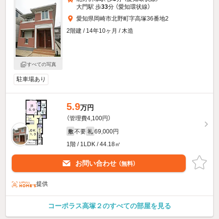
大門駅 歩
33
分 （愛知環状線）
愛知県岡崎市北野町字高塚36番地2
2階建 / 14年10ヶ月 / 木造
すべての写真
駐車場あり
5.9
万円
（管理費4,100円）
不要
69,000円
敷
礼
1階 / 1LDK / 44.18㎡
お問い合わせ
（無料）
提供
コーポラス高塚２のすべての部屋を見る