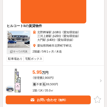
ヒルコートIIの賃貸物件
北野桝塚駅 歩
10
分 （愛知環状線）
三河上郷駅 歩
23
分 （愛知環状線）
大門駅 歩
43
分 （愛知環状線）
愛知県岡崎市北野町字畔北
2階建 / 5年1ヶ月 / 木造
すべての写真
駐車場あり
宅配ボックス
5.95
万円
（管理費2,900円）
不要
69,500円
敷
礼
1階 / 1K / 35.0㎡
お問い合わせ
（無料）