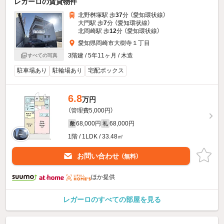
レガーロの賃貸物件
北野桝塚駅 歩
37
分 （愛知環状線）
大門駅 歩
7
分 （愛知環状線）
北岡崎駅 歩
12
分 （愛知環状線）
愛知県岡崎市大樹寺１丁目
3階建 / 5年11ヶ月 / 木造
すべての写真
駐車場あり
駐輪場あり
宅配ボックス
6.8
万円
（管理費5,000円）
68,000円
68,000円
敷
礼
1階 / 1LDK / 33.48㎡
お問い合わせ
（無料）
ほか提供
レガーロのすべての部屋を見る