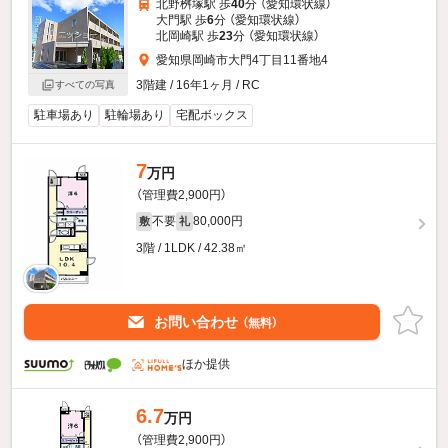
北野桝塚駅 歩
40
分 （愛知環状線）
大門駅 歩
6
分 （愛知環状線）
北岡崎駅 歩
23
分 （愛知環状線）
愛知県岡崎市大門4丁目11番地4
3階建 / 16年1ヶ月 / RC
すべての写真
駐車場あり
駐輪場あり
宅配ボックス
7
万円
（管理費2,900円）
不要
80,000円
敷
礼
3階 / 1LDK / 42.38㎡
お問い合わせ
（無料）
ほか提供
6.7
万円
（管理費2,900円）