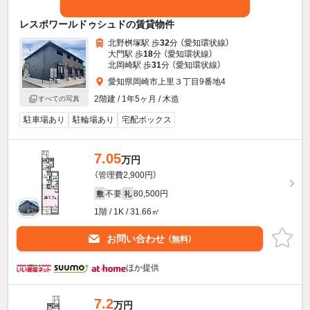
レスポワールドゥシュドの賃貸物件
北野桝塚駅 歩
32
分 （愛知環状線）
大門駅 歩
18
分 （愛知環状線）
北岡崎駅 歩
31
分 （愛知環状線）
愛知県岡崎市上里３丁目9番地4
2階建 / 1年5ヶ月 / 木造
すべての写真
駐車場あり
駐輪場あり
宅配ボックス
7.05
万円
（管理費2,900円）
不要
80,500円
敷
礼
1階 / 1K / 31.66㎡
お問い合わせ
（無料）
ほか提供
7.2
万円