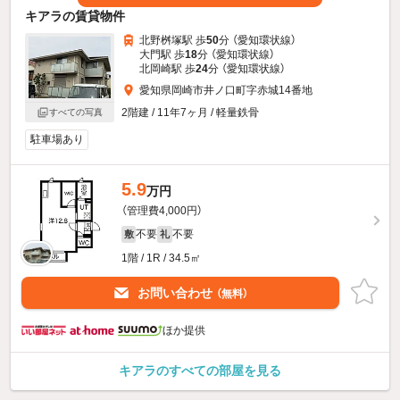
キアラの賃貸物件
北野桝塚駅 歩
50
分 （愛知環状線）
大門駅 歩
18
分 （愛知環状線）
北岡崎駅 歩
24
分 （愛知環状線）
愛知県岡崎市井ノ口町字赤城14番地
2階建 / 11年7ヶ月 / 軽量鉄骨
すべての写真
駐車場あり
5.9
万円
（管理費4,000円）
不要
不要
敷
礼
1階 / 1R / 34.5㎡
お問い合わせ
（無料）
ほか提供
キアラのすべての部屋を見る