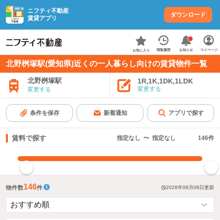
ニフティ不動産
ダウンロード
賃貸アプリ
お知らせ
閲覧履歴
マイページ
お気に入り
北野桝塚駅(愛知県)近くの一人暮らし向けの賃貸物件一覧
北野桝塚駅
1R,1K,1DK,1LDK
変更する
変更する
条件を保存
新着通知
アプリで探す
賃料で探す
指定なし
〜
指定なし
146
件
指定した賃料で絞り込む
146
物件数
件
2026年08月08日
更新