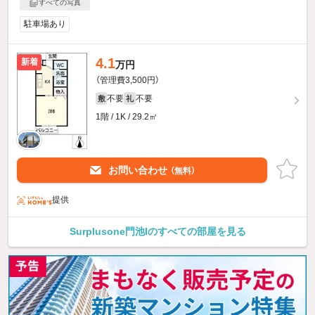
すべての写真
駐車場あり
4.1
新着
万円
（管理費3,500円）
不要
不要
敷
礼
1階 / 1K / 29.2㎡
お問い合わせ
（無料）
提供
Surplusone門池Iのすべての部屋を見る