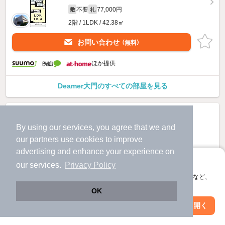
不要
77,000円
敷
礼
2階 / 1LDK / 42.38㎡
お問い合わせ
（無料）
ほか提供
Deamer大門のすべての部屋を見る
By using our services, you agree that we and
our
partners
use cookies to improve
advertising and enhance your experience on
アプリに切り替えて、サクサクお部屋探し
our services.
Privacy Policy
会員登録なしですぐ使える。マップ検索やお気に入り保存など、
アプリ限定の便利な機能が使えます！
OK
Web版で続行
アプリを開く
駅・沿線を変更
絞り込み条件を変更