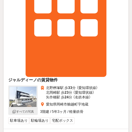
ジャルディーノの賃貸物件
北野桝塚駅 歩
33
分 （愛知環状線）
北岡崎駅 歩
23
分 （愛知環状線）
矢作橋駅 歩
24
分 （名鉄本線）
愛知県岡崎市舳越町字地蔵
3階建 / 5年3ヶ月 / 軽量鉄骨
すべての写真
駐車場あり
駐輪場あり
宅配ボックス