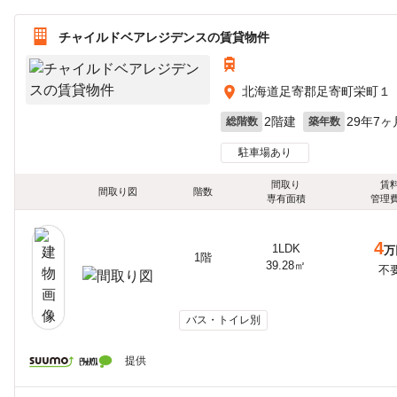
チャイルドベアレジデンスの賃貸物件
北海道足寄郡足寄町栄町１
2階建
29年7ヶ
総階数
築年数
駐車場あり
間取り
賃
間取り図
階数
専有面積
管理
4
1LDK
万
1階
39.28㎡
不
バス・トイレ別
提供