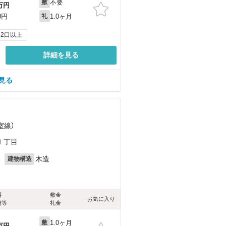
不要
敷
万円
1.0ヶ月
0円
礼
2口以上
詳細を見る
を見る
室線）
１丁目
月
木造
建物構造
料
敷金
お気に入り
費等
礼金
1.0ヶ月
敷
万円