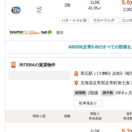
5.9
1LDK
2階
41.05㎡
2,00
バス・トイレ別
フローリング
コンロ
提供
ABODE足寄2-Bのすべての部屋
RITERAの賃貸物件
帯広駅 バス
99
分 歩
3
分 （根
北海道足寄郡足寄町南七条
2階建
3年6ヶ
総階数
築年数
駐車場あり
間取り
賃
間取り図
階数
専有面積
管理
5.3
1LDK