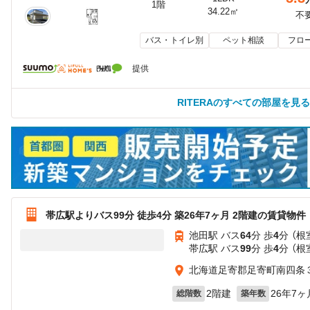
1階
34.22㎡
不
バス・トイレ別
ペット相談
フロ
提供
RITERAのすべての部屋を見る
帯広駅よりバス99分 徒歩4分 築26年7ヶ月 2階建の賃貸物件
池田駅 バス
64
分 歩
4
分 （根
帯広駅 バス
99
分 歩
4
分 （根
北海道足寄郡足寄町南四条
2階建
26年7ヶ
総階数
築年数