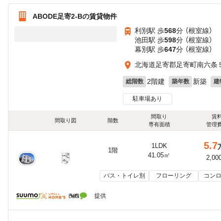
ABODE足寄2-Bの賃貸物件
利別駅 歩
568
分 （根室線）
池田駅 歩
598
分 （根室線）
幕別駅 歩
647
分 （根室線）
北海道足寄郡足寄町南六条
2階建
新築
総階数
築年数
建
駐車場あり
間取り
賃
間取り図
階数
専有面積
管理
5.7
1LDK
1階
41.05㎡
2,00
バス・トイレ別
フローリング
コンロ
提供