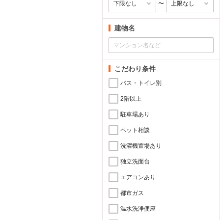
〜
建物名
こだわり条件
バス・トイレ別
2階以上
駐車場あり
ペット相談
洗濯機置場あり
独立洗面台
エアコンあり
都市ガス
温水洗浄便座