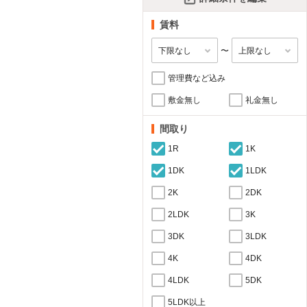
賃料
〜
管理費など込み
敷金無し
礼金無し
間取り
1R
1K
1DK
1LDK
2K
2DK
2LDK
3K
3DK
3LDK
4K
4DK
4LDK
5DK
5LDK以上