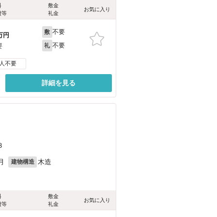
料
敷金
お気に入り
費等
礼金
不要
敷
万円
不要
要
礼
人不要
詳細を見る
３
月
木造
建物構造
料
敷金
お気に入り
費等
礼金