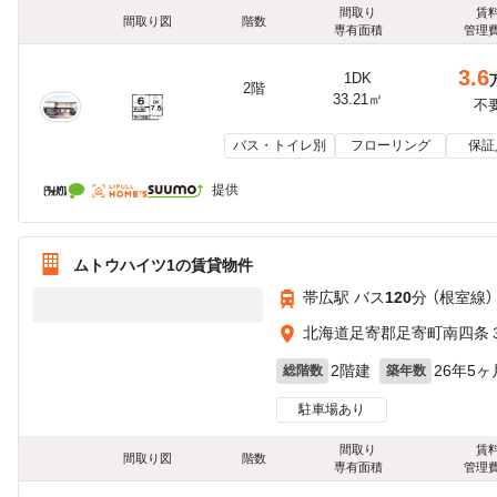
間取り
賃
間取り図
階数
専有面積
管理
3.6
1DK
2階
33.21㎡
不
バス・トイレ別
フローリング
保証
提供
ムトウハイツ1の賃貸物件
帯広駅 バス
120
分 （根室線）
北海道足寄郡足寄町南四条
2階建
26年5ヶ
総階数
築年数
駐車場あり
間取り
賃
間取り図
階数
専有面積
管理