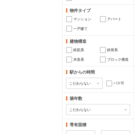
物件タイプ
マンション
アパート
一戸建て
建物構造
鉄筋系
鉄骨系
木造系
ブロック構造
駅からの時間
バス可
築年数
専有面積