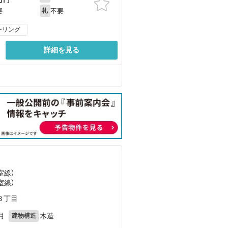
不要
要
礼
ーリング
詳細を見る
室線）
室線）
３丁目
月
木造
建物構造