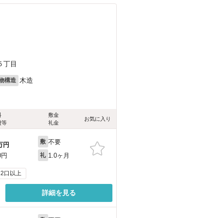
５丁目
木造
物構造
料
敷金
お気に入り
費等
礼金
不要
敷
万円
1.0ヶ月
0円
礼
2口以上
詳細を見る