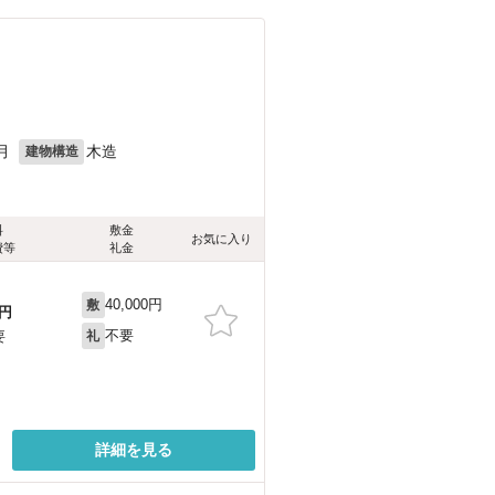
月
木造
建物構造
料
敷金
お気に入り
費等
礼金
40,000円
敷
円
不要
要
礼
詳細を見る