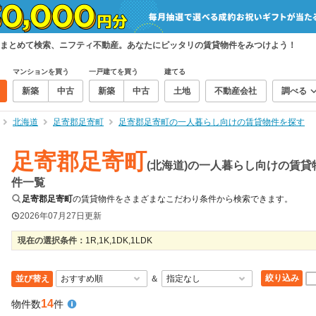
まとめて検索、ニフティ不動産。あなたにピッタリの賃貸物件をみつけよう！
マンションを買う
一戸建てを買う
建てる
新築
中古
新築
中古
土地
不動産会社
調べる
北海道
足寄郡足寄町
足寄郡足寄町の一人暮らし向けの賃貸物件を探す
足寄郡足寄町
(北海道)の一人暮らし向けの賃貸
件一覧
足寄郡足寄町
の賃貸物件をさまざまなこだわり条件から検索できます。
2026年07月27日
更新
現在の選択条件：
1R,1K,1DK,1LDK
絞り込み
並び替え
＆
14
物件数
件