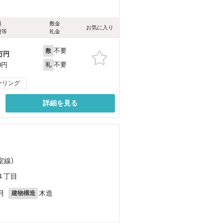
料
敷金
お気に入り
費等
礼金
不要
敷
万円
不要
0円
礼
ーリング
詳細を見る
室線）
４丁目
月
木造
建物構造