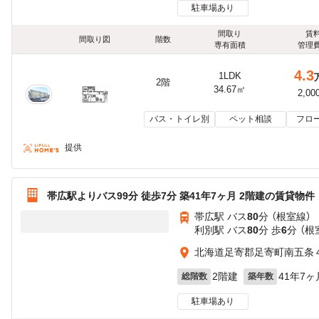
駐車場あり
間取り
賃
間取り図
階数
専有面積
管理
4.3
1LDK
2階
34.67㎡
2,00
バス・トイレ別
ペット相談
フロ
提供
帯広駅よりバス99分 徒歩7分 築41年7ヶ月 2階建の賃貸物件
帯広駅 バス
80
分 （根室線）
利別駅 バス
80
分 歩
6
分 （根
北海道足寄郡足寄町南五条
2階建
41年7ヶ
総階数
築年数
駐車場あり