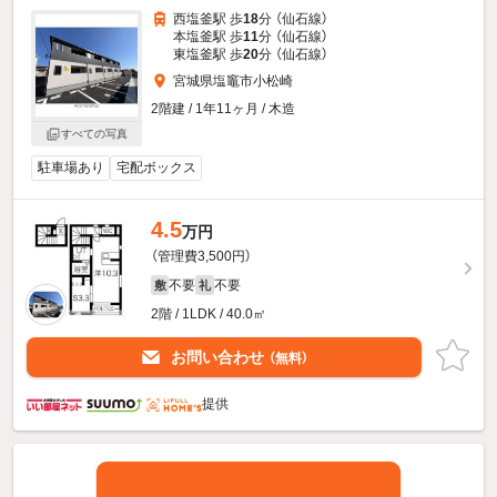
西塩釜駅 歩
18
分 （仙石線）
本塩釜駅 歩
11
分 （仙石線）
東塩釜駅 歩
20
分 （仙石線）
宮城県塩竈市小松崎
2階建 / 1年11ヶ月 / 木造
すべての写真
駐車場あり
宅配ボックス
4.5
万円
（管理費3,500円）
不要
不要
敷
礼
2階 / 1LDK / 40.0㎡
お問い合わせ
（無料）
提供