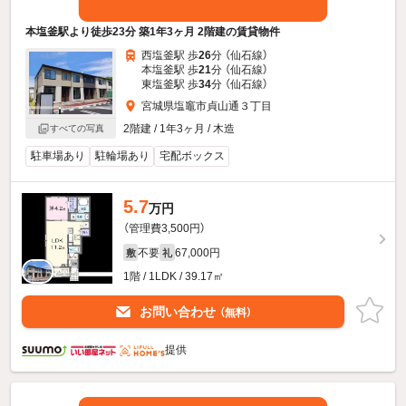
本塩釜駅より徒歩23分 築1年3ヶ月 2階建の賃貸物件
西塩釜駅 歩
26
分 （仙石線）
本塩釜駅 歩
21
分 （仙石線）
東塩釜駅 歩
34
分 （仙石線）
宮城県塩竈市貞山通３丁目
2階建 / 1年3ヶ月 / 木造
すべての写真
駐車場あり
駐輪場あり
宅配ボックス
5.7
万円
（管理費3,500円）
不要
67,000円
敷
礼
1階 / 1LDK / 39.17㎡
お問い合わせ
（無料）
提供