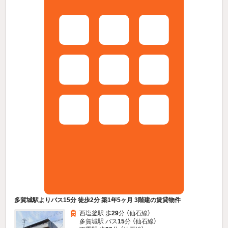
多賀城駅よりバス15分 徒歩2分 築1年5ヶ月 3階建の賃貸物件
西塩釜駅 歩
29
分 （仙石線）
多賀城駅 バス
15
分 （仙石線）