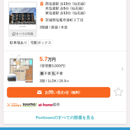
西塩釜駅 歩
13
分 （仙石線）
本塩釜駅 歩
5
分 （仙石線）
東塩釜駅 歩
13
分 （仙石線）
宮城県塩竈市港町２丁目
3階建 / 新築 / 木造
すべての写真
駐車場あり
宅配ボックス
5.7
万円
（管理費3,000円）
不要
不要
敷
礼
3階 / 1LDK / 26.9㎡
お問い合わせ
（無料）
提供
Porttownのすべての部屋を見る