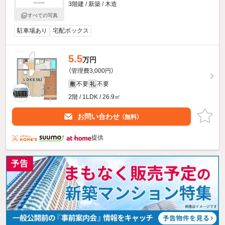
3階建 / 新築 / 木造
すべての写真
駐車場あり
宅配ボックス
5.5
万円
（管理費3,000円）
不要
不要
敷
礼
2階 / 1LDK / 26.9㎡
お問い合わせ
（無料）
提供