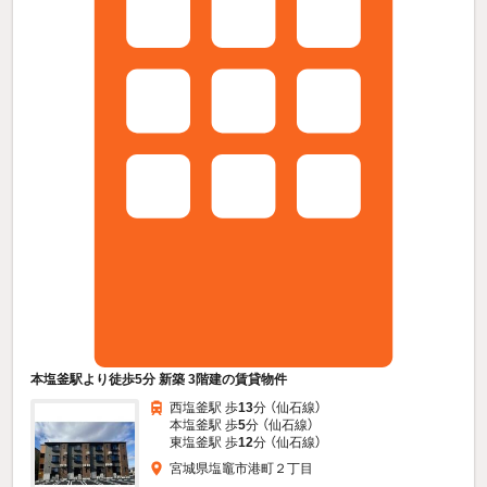
本塩釜駅より徒歩5分 新築 3階建の賃貸物件
西塩釜駅 歩
13
分 （仙石線）
本塩釜駅 歩
5
分 （仙石線）
東塩釜駅 歩
12
分 （仙石線）
宮城県塩竈市港町２丁目