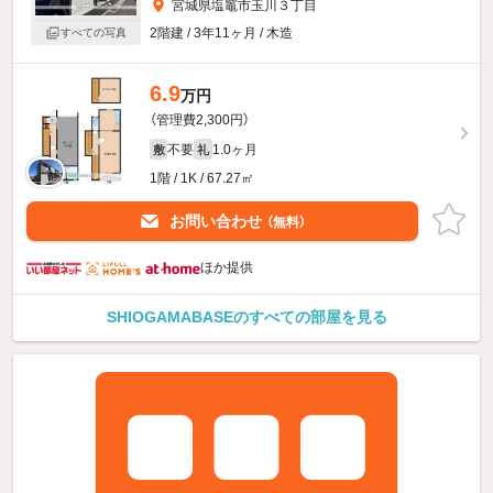
宮城県塩竈市玉川３丁目
2階建 / 3年11ヶ月 / 木造
すべての写真
6.9
万円
（管理費2,300円）
不要
1.0ヶ月
敷
礼
1階 / 1K / 67.27㎡
お問い合わせ
（無料）
ほか提供
SHIOGAMABASEのすべての部屋を見る