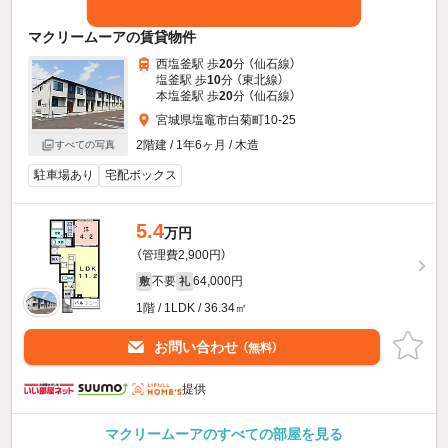
マクリームーアの賃貸物件
西塩釜駅 歩
20
分 （仙石線）
塩釜駅 歩
10
分 （東北線）
本塩釜駅 歩
20
分 （仙石線）
宮城県塩竈市白菊町10-25
2階建 / 1年6ヶ月 / 木造
すべての写真
駐車場あり
宅配ボックス
5.4
万円
（管理費2,900円）
不要
64,000円
敷
礼
1階 / 1LDK / 36.34㎡
お問い合わせ
（無料）
提供
マクリームーアのすべての部屋を見る