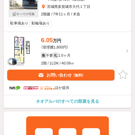
宮城県多賀城市大代１丁目
2階建 / 7年11ヶ月 / 木造
すべての写真
駐車場あり
駐輪場あり
6.05
万円
（管理費1,800円）
不要
1.0ヶ月
敷
礼
2階 / 1LDK / 40.09㎡
お問い合わせ
（無料）
ほか提供
ネオアルバのすべての部屋を見る