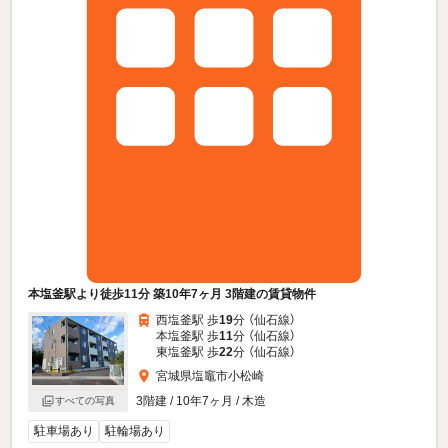
本塩釜駅より徒歩11分 築10年7ヶ月 3階建の賃貸物件
西塩釜駅 歩
19
分 （仙石線）
本塩釜駅 歩
11
分 （仙石線）
東塩釜駅 歩
22
分 （仙石線）
宮城県塩竈市小松崎
3階建 / 10年7ヶ月 / 木造
すべての写真
駐車場あり
駐輪場あり