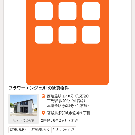
フラワーエンジェルIの賃貸物件
西塩釜駅 歩
18
分 （仙石線）
下馬駅 歩
20
分 （仙石線）
本塩釜駅 歩
21
分 （仙石線）
宮城県多賀城市笠神１丁目
2階建 / 6年2ヶ月 / 木造
すべての写真
駐車場あり
駐輪場あり
宅配ボックス