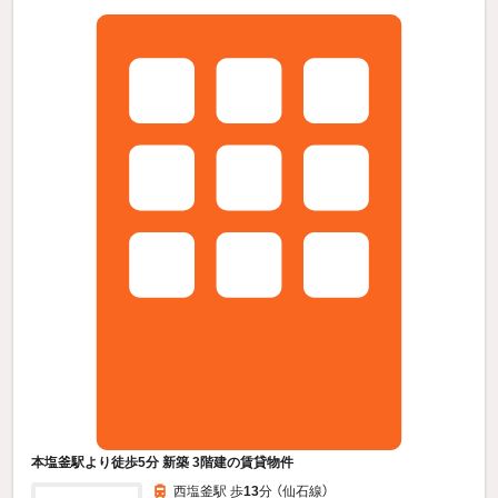
本塩釜駅より徒歩5分 新築 3階建の賃貸物件
西塩釜駅 歩
13
分 （仙石線）