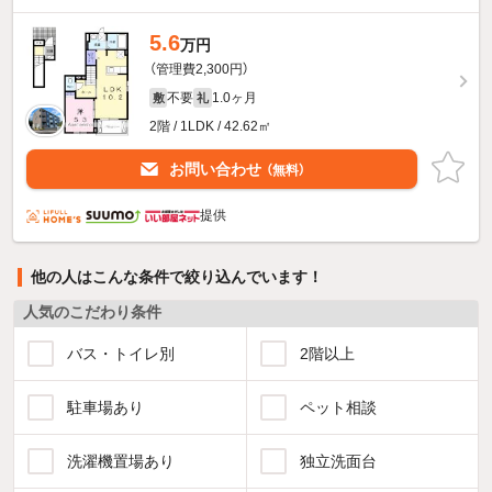
5.6
万円
（管理費2,300円）
不要
1.0ヶ月
敷
礼
2階 / 1LDK / 42.62㎡
お問い合わせ
（無料）
提供
他の人はこんな条件で絞り込んでいます！
人気のこだわり条件
バス・トイレ別
2階以上
駐車場あり
ペット相談
洗濯機置場あり
独立洗面台