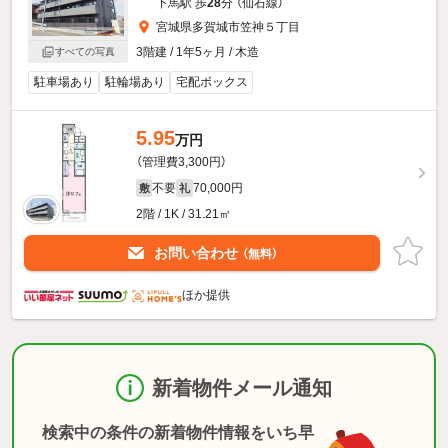
下馬駅 歩
28
分 （仙石線）
宮城県多賀城市笠神５丁目
3階建 / 1年5ヶ月 / 木造
すべての写真
駐車場あり
駐輪場あり
宅配ボックス
5.95
万円
（管理費3,300円）
不要
70,000円
敷
礼
2階 / 1K / 31.21㎡
お問い合わせ
（無料）
ほか提供
新着物件メール通知
検索中の条件の新着物件情報をいち早