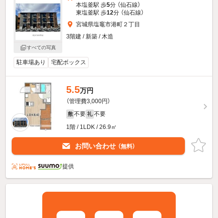
本塩釜駅 歩
5
分 （仙石線）
東塩釜駅 歩
12
分 （仙石線）
宮城県塩竈市港町２丁目
3階建 / 新築 / 木造
すべての写真
駐車場あり
宅配ボックス
5.5
万円
（管理費3,000円）
不要
不要
敷
礼
1階 / 1LDK / 26.9㎡
お問い合わせ
（無料）
提供