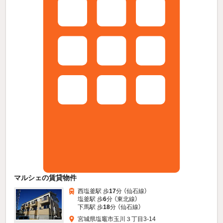
マルシェの賃貸物件
西塩釜駅 歩
17
分 （仙石線）
塩釜駅 歩
6
分 （東北線）
下馬駅 歩
18
分 （仙石線）
宮城県塩竈市玉川３丁目3-14