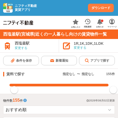
ニフティ不動産
ダウンロード
賃貸アプリ
お知らせ
閲覧履歴
マイページ
お気に入り
西塩釜駅(宮城県)近くの一人暮らし向けの賃貸物件一覧
西塩釜駅
1R,1K,1DK,1LDK
変更する
変更する
条件を保存
新着通知
アプリで探す
賃料で探す
指定なし
〜
指定なし
155
件
指定した賃料で絞り込む
155
物件数
件
2026年08月02日
更新