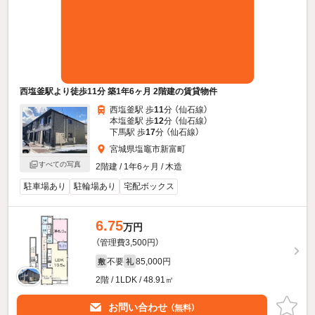
西塩釜駅より徒歩11分 築1年6ヶ月 2階建の賃貸物件
西塩釜駅 歩
11
分 （仙石線）
本塩釜駅 歩
12
分 （仙石線）
下馬駅 歩
17
分 （仙石線）
宮城県塩竈市新富町
すべての写真
2階建 / 1年6ヶ月 / 木造
駐車場あり
駐輪場あり
宅配ボックス
6.75
万円
（管理費3,500円）
不要
85,000円
敷
礼
2階 / 1LDK / 48.91㎡
お問い合わせ
（無料）