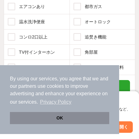
エアコンあり
都市ガス
温水洗浄便座
オートロック
コンロ2口以上
追焚き機能
TV付インターホン
角部屋
新着のみ
インターネット無料
By using our services, you agree that we and
該当件数:
our
partners
use cookies to improve
物件一覧に反映
155
件
advertising and enhance your experience on
アプリに切り替えて、サクサクお部屋探し
our services.
Privacy Policy
会員登録なしですぐ使える。マップ検索やお気に入り保存など、
アプリ限定の便利な機能が使えます！
OK
Web版で続行
アプリを開く
駅・沿線を変更
絞り込み条件を変更