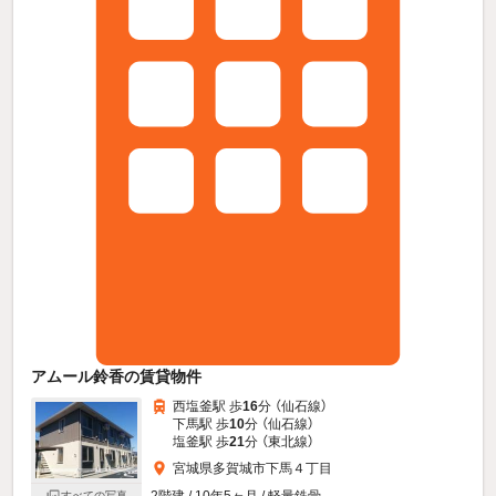
アムール鈴香の賃貸物件
西塩釜駅 歩
16
分 （仙石線）
下馬駅 歩
10
分 （仙石線）
塩釜駅 歩
21
分 （東北線）
宮城県多賀城市下馬４丁目
2階建 / 10年5ヶ月 / 軽量鉄骨
すべての写真