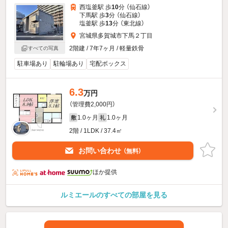
西塩釜駅 歩
10
分 （仙石線）
下馬駅 歩
3
分 （仙石線）
塩釜駅 歩
13
分 （東北線）
宮城県多賀城市下馬２丁目
2階建 / 7年7ヶ月 / 軽量鉄骨
すべての写真
駐車場あり
駐輪場あり
宅配ボックス
6.3
万円
（管理費2,000円）
1.0ヶ月
1.0ヶ月
敷
礼
2階 / 1LDK / 37.4㎡
お問い合わせ
（無料）
ほか提供
ルミエールのすべての部屋を見る