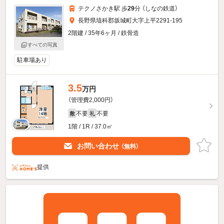
テクノさかき駅 歩
29
分 （しなの鉄道）
長野県埴科郡坂城町大字上平2291-195
2階建 / 35年6ヶ月 / 鉄骨造
すべての写真
駐車場あり
3.5
万円
（管理費2,000円）
不要
不要
敷
礼
1階 / 1R / 37.0㎡
お問い合わせ
（無料）
提供