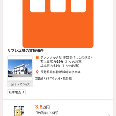
リブレ坂城の賃貸物件
テクノさかき駅 歩
23
分 （しなの鉄道）
西上田駅 歩
29
分 （しなの鉄道）
坂城駅 歩
51
分 （しなの鉄道）
長野県埴科郡坂城町大字南条
2階建 / 29年6ヶ月 / 鉄骨造
すべての写真
駐車場あり
3.8
万円
（管理費4,000円）