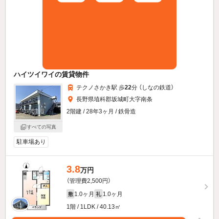
ハイツイワイの賃貸物件
テクノさかき駅 歩
22
分 （しなの鉄道）
長野県埴科郡坂城町大字南条
2階建 / 28年3ヶ月 / 鉄骨造
すべての写真
駐車場あり
3.8
万円
（管理費2,500円）
1.0ヶ月
1.0ヶ月
敷
礼
1階 / 1LDK / 40.13㎡