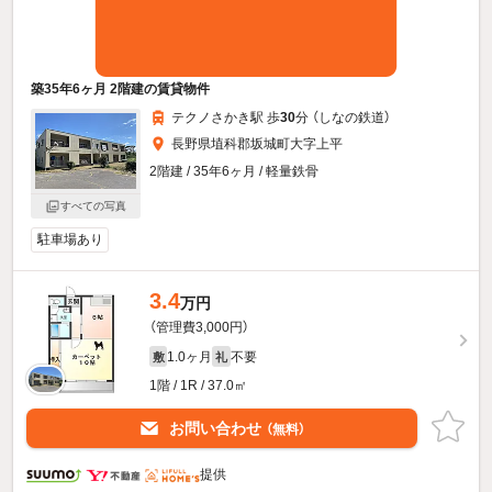
築35年6ヶ月 2階建の賃貸物件
テクノさかき駅 歩
30
分 （しなの鉄道）
長野県埴科郡坂城町大字上平
2階建 / 35年6ヶ月 / 軽量鉄骨
すべての写真
駐車場あり
3.4
万円
（管理費3,000円）
1.0ヶ月
不要
敷
礼
1階 / 1R / 37.0㎡
お問い合わせ
（無料）
提供