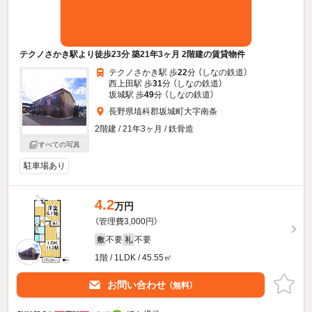
テクノさかき駅より徒歩23分 築21年3ヶ月 2階建の賃貸物件
テクノさかき駅 歩
22
分 （しなの鉄道）
西上田駅 歩
31
分 （しなの鉄道）
坂城駅 歩
49
分 （しなの鉄道）
長野県埴科郡坂城町大字南条
2階建 / 21年3ヶ月 / 鉄骨造
すべての写真
駐車場あり
4.2
万円
（管理費3,000円）
不要
不要
敷
礼
1階 / 1LDK / 45.55㎡
お問い合わせ
（無料）