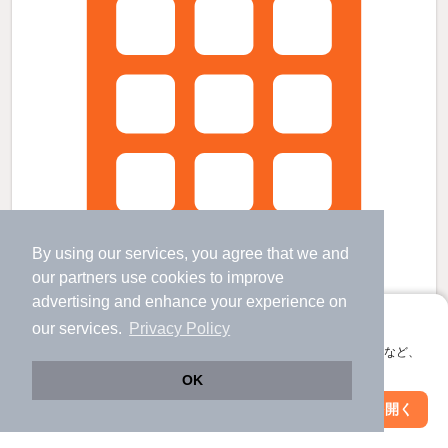
By using our services, you agree that we and
our
partners
use cookies to improve
advertising and enhance your experience on
アプリに切り替えて、サクサクお部屋探し
our services.
Privacy Policy
会員登録なしですぐ使える。マップ検索やお気に入り保存など、
テクノさかき駅より徒歩30分 築35年4ヶ月 2階建の賃貸物件
アプリ限定の便利な機能が使えます！
OK
テクノさかき駅 歩
30
分 （しなの鉄道）
Web版で続行
アプリを開く
長野県埴科郡坂城町大字上平
市区町村を変更
絞り込み条件を変更
2階建 / 35年4ヶ月 / 鉄骨造