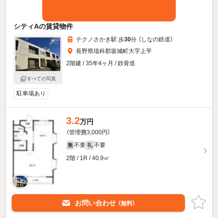
シティAの賃貸物件
テクノさかき駅 歩
30
分 （しなの鉄道）
長野県埴科郡坂城町大字上平
2階建 / 35年4ヶ月 / 鉄骨造
すべての写真
駐車場あり
3.2
万円
（管理費3,000円）
不要
不要
敷
礼
2階 / 1R / 40.9㎡
お問い合わせ
（無料）