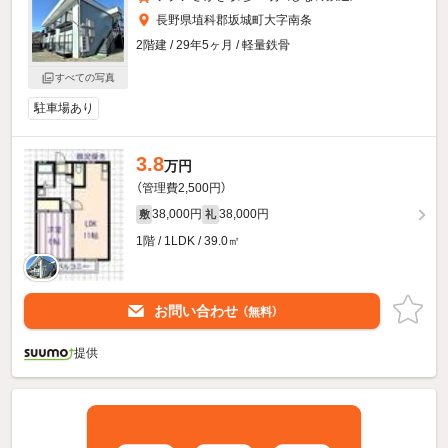
長野県埴科郡坂城町大字南条
2階建 / 29年5ヶ月 / 軽量鉄骨
すべての写真
駐車場あり
3.8
万円
（管理費2,500円）
38,000円
38,000円
敷
礼
1階 / 1LDK / 39.0㎡
お問い合わせ
（無料）
提供