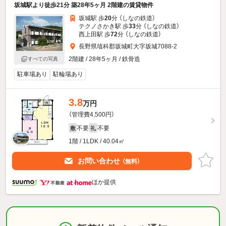
坂城駅より徒歩21分 築28年5ヶ月 2階建の賃貸物件
坂城駅 歩
20
分 （しなの鉄道）
テクノさかき駅 歩
33
分 （しなの鉄道）
西上田駅 歩
72
分 （しなの鉄道）
長野県埴科郡坂城町大字坂城7088-2
2階建 / 28年5ヶ月 / 鉄骨造
すべての写真
駐車場あり
駐輪場あり
3.8
万円
（管理費4,500円）
不要
不要
敷
礼
1階 / 1LDK / 40.04㎡
お問い合わせ
（無料）
ほか提供