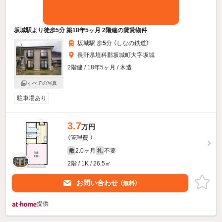
坂城駅より徒歩5分 築18年5ヶ月 2階建の賃貸物件
坂城駅 歩
5
分 （しなの鉄道）
長野県埴科郡坂城町大字坂城
2階建 / 18年5ヶ月 / 木造
すべての写真
駐車場あり
3.7
万円
（管理費-）
2.0ヶ月
不要
敷
礼
2階 / 1K / 26.5㎡
お問い合わせ
（無料）
提供