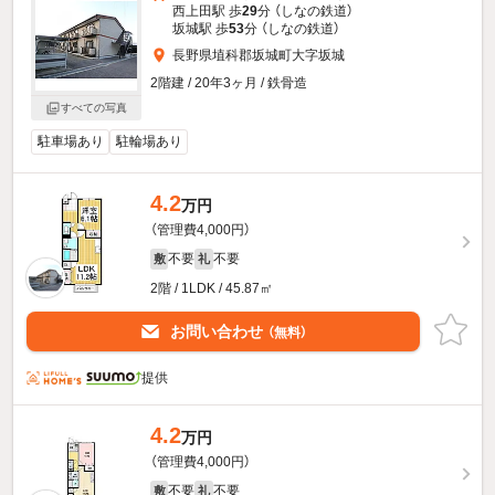
西上田駅 歩
29
分 （しなの鉄道）
坂城駅 歩
53
分 （しなの鉄道）
長野県埴科郡坂城町大字坂城
2階建 / 20年3ヶ月 / 鉄骨造
すべての写真
駐車場あり
駐輪場あり
4.2
万円
（管理費4,000円）
不要
不要
敷
礼
2階 / 1LDK / 45.87㎡
お問い合わせ
（無料）
提供
4.2
万円
（管理費4,000円）
不要
不要
敷
礼