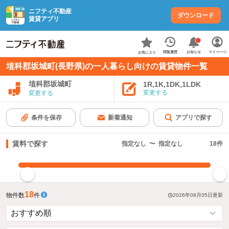
ニフティ不動産
ダウンロード
賃貸アプリ
お知らせ
閲覧履歴
マイページ
お気に入り
埴科郡坂城町(長野県)の一人暮らし向けの賃貸物件一覧
埴科郡坂城町
1R,1K,1DK,1LDK
変更する
変更する
条件を保存
新着通知
アプリで探す
賃料で探す
指定なし
〜
指定なし
18
件
指定した賃料で絞り込む
18
物件数
件
2026年08月05日
更新