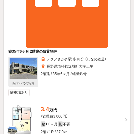
築35年6ヶ月 2階建の賃貸物件
テクノさかき駅 歩
30
分 （しなの鉄道）
長野県埴科郡坂城町大字上平
2階建 / 35年6ヶ月 / 軽量鉄骨
すべての写真
駐車場あり
3.4
万円
（管理費3,000円）
1.0ヶ月
不要
敷
礼
2階 / 1R / 37.0㎡