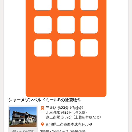
シャーメゾンベルドミールBの賃貸物件
三条駅 歩
23
分 （信越線）
北三条駅 歩
26
分 （弥彦線）
燕三条駅 歩
39
分 （上越新幹線
など
）
新潟県三条市西本成寺1-38-8
2階建 / 24年6ヶ月 / 軽量鉄骨
すべての写真