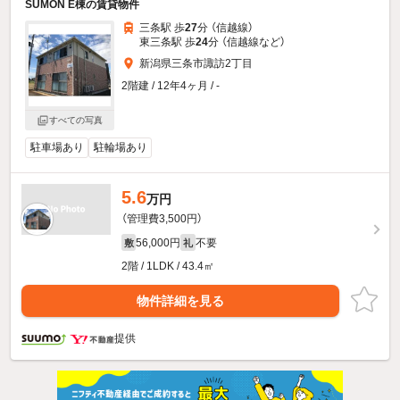
SUMON E棟の賃貸物件
三条駅 歩
27
分 （信越線）
東三条駅 歩
24
分 （信越線
など
）
新潟県三条市諏訪2丁目
2階建 / 12年4ヶ月 / -
すべての写真
駐車場あり
駐輪場あり
5.6
万円
（管理費3,500円）
56,000円
不要
敷
礼
2階 / 1LDK / 43.4㎡
物件詳細を見る
提供