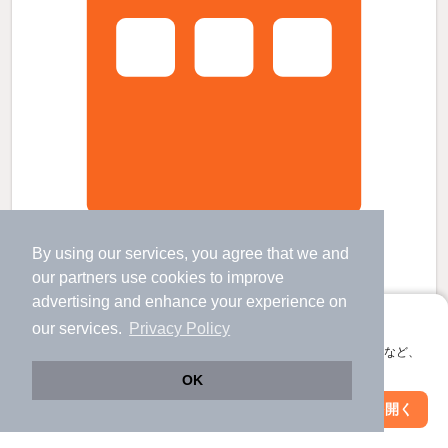
レオパレスアークスペランザの賃貸物件
三条駅 歩
30
分 （信越線）
By using our services, you agree that we and
東三条駅 歩
30
分 （信越線
など
）
our
partners
use cookies to improve
新潟県三条市諏訪１丁目
advertising and enhance your experience on
2階建 / 18年4ヶ月 / 木造
アプリに切り替えて、サクサクお部屋探し
our services.
Privacy Policy
すべての写真
会員登録なしですぐ使える。マップ検索やお気に入り保存など、
駐車場あり
駐輪場あり
アプリ限定の便利な機能が使えます！
OK
Web版で続行
アプリを開く
5
駅・沿線を変更
絞り込み条件を変更
万円
（管理費4,500円）