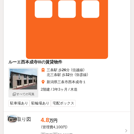
ルーエ西本成寺IIIの賃貸物件
三条駅 歩
26
分 （信越線）
北三条駅 歩
32
分 （弥彦線）
新潟県三条市西本成寺１
2階建 / 3年3ヶ月 / 木造
すべての写真
駐車場あり
駐輪場あり
宅配ボックス
4.8
万円
（管理費4,100円）