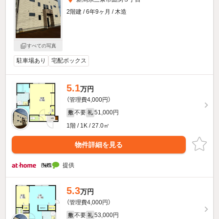
2階建 / 6年9ヶ月 / 木造
すべての写真
駐車場あり
宅配ボックス
5.1
万円
（管理費4,000円）
不要
51,000円
敷
礼
1階 / 1K / 27.0㎡
物件詳細を見る
提供
5.3
万円
（管理費4,000円）
不要
53,000円
敷
礼