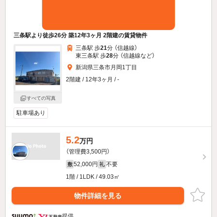
三条駅より徒歩26分 築12年3ヶ月 2階建の賃貸物件
三条駅 歩
21
分 （信越線）
東三条駅 歩
28
分 （信越線
など
）
新潟県三条市月岡1丁目
2階建 / 12年3ヶ月 / -
すべての写真
駐車場あり
5.2
万円
（管理費3,500円）
52,000円
不要
敷
礼
1階 / 1LDK / 49.03㎡
物件詳細を見る
提供