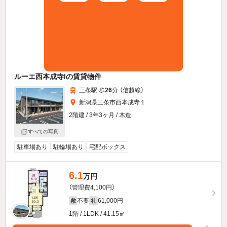
ルーエ西本成寺Iの賃貸物件
三条駅 歩
26
分 （信越線）
新潟県三条市西本成寺１
2階建 / 3年3ヶ月 / 木造
すべての写真
駐車場あり
駐輪場あり
宅配ボックス
6.1
万円
（管理費4,100円）
不要
61,000円
敷
礼
1階 / 1LDK / 41.15㎡