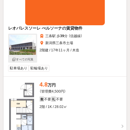
レオパレスソーレ ぺルソーナの賃貸物件
三条駅 歩
39
分 （信越線）
新潟県三条市土場
2階建 / 17年11ヶ月 / 木造
すべての写真
駐車場あり
駐輪場あり
4.8
万円
（管理費4,500円）
不要
不要
敷
礼
2階 / 1K / 28.02㎡