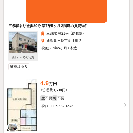
三条駅より徒歩29分 築7年5ヶ月 2階建の賃貸物件
三条駅 歩
29
分 （信越線）
新潟県三条市直江町２
2階建 / 7年5ヶ月 / 木造
すべての写真
駐車場あり
4.9
万円
（管理費3,500円）
不要
不要
敷
礼
2階 / 1LDK / 37.45㎡