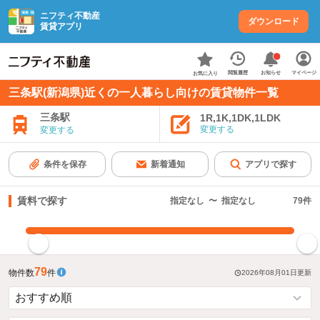
ニフティ不動産
ダウンロード
賃貸アプリ
お知らせ
閲覧履歴
マイページ
お気に入り
三条駅(新潟県)近くの一人暮らし向けの賃貸物件一覧
三条駅
1R,1K,1DK,1LDK
変更する
変更する
条件を保存
新着通知
アプリで探す
賃料で探す
指定なし
〜
指定なし
79
件
指定した賃料で絞り込む
79
物件数
件
2026年08月01日
更新