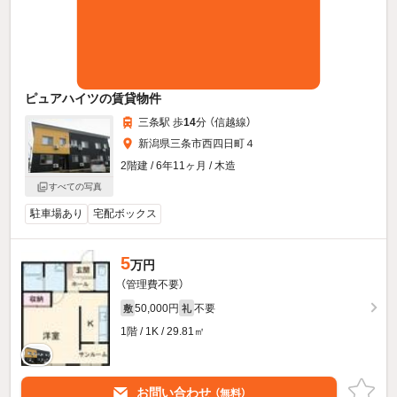
ピュアハイツの賃貸物件
三条駅 歩
14
分 （信越線）
新潟県三条市西四日町４
2階建 / 6年11ヶ月 / 木造
すべての写真
駐車場あり
宅配ボックス
5
万円
（管理費不要）
50,000円
不要
敷
礼
1階 / 1K / 29.81㎡
お問い合わせ
（無料）