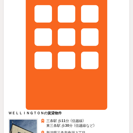
ＷＥＬＬＩＮＧＴＯＮの賃貸物件
三条駅 歩
11
分 （信越線）
東三条駅 歩
30
分 （信越線
など
）
新潟県三条市曲渕３丁目