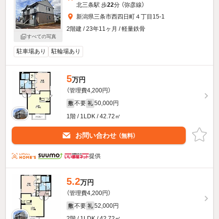
北三条駅 歩
22
分 （弥彦線）
新潟県三条市西四日町４丁目15-1
2階建 / 23年11ヶ月 / 軽量鉄骨
すべての写真
駐車場あり
駐輪場あり
5
万円
（管理費4,200円）
不要
50,000円
敷
礼
1階 / 1LDK / 42.72㎡
お問い合わせ
（無料）
提供
5.2
万円
（管理費4,200円）
不要
52,000円
敷
礼
2階 / 1LDK / 42.72㎡