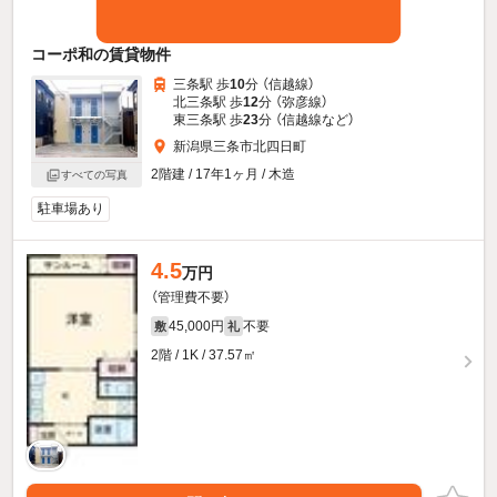
コーポ和の賃貸物件
三条駅 歩
10
分 （信越線）
北三条駅 歩
12
分 （弥彦線）
東三条駅 歩
23
分 （信越線
など
）
新潟県三条市北四日町
2階建 / 17年1ヶ月 / 木造
すべての写真
駐車場あり
4.5
万円
（管理費不要）
45,000円
不要
敷
礼
2階 / 1K / 37.57㎡