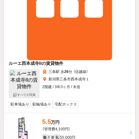
ルーエ西本成寺IIの賃貸物件
三条駅 歩
26
分 （信越線）
新潟県三条市西本成寺１
2階建 / 3年3ヶ月 / 木造
すべての写真
駐車場あり
駐輪場あり
宅配ボックス
5.5
万円
（管理費4,100円）
不要
55,000円
敷
礼