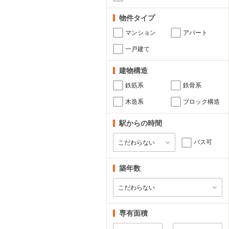
物件タイプ
マンション
アパート
一戸建て
建物構造
鉄筋系
鉄骨系
木造系
ブロック構造
駅からの時間
バス可
築年数
専有面積