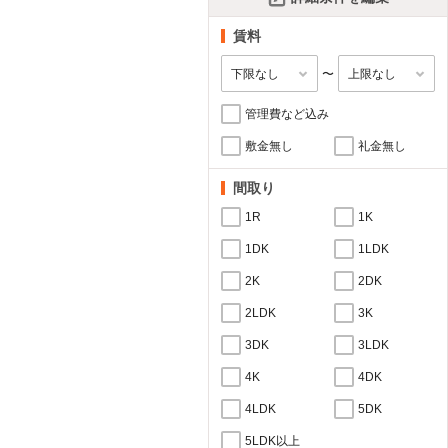
賃料
〜
管理費など込み
敷金無し
礼金無し
間取り
1R
1K
1DK
1LDK
2K
2DK
2LDK
3K
3DK
3LDK
4K
4DK
4LDK
5DK
5LDK以上