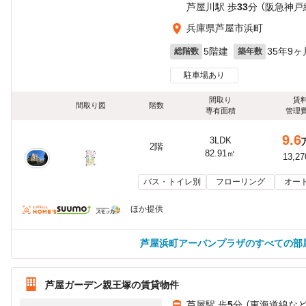
芦屋川駅 歩
33
分 （阪急神戸
兵庫県芦屋市浜町
5階建
35年9ヶ
総階数
築年数
駐車場あり
間取り
賃
間取り図
階数
専有面積
管理
9.6
3LDK
2階
82.91㎡
13,2
バス・トイレ別
フローリング
オー
ほか提供
芦屋浜町アーバンプラザのすべての部
芦屋ガーデン親王塚の賃貸物件
芦屋駅 歩
5
分 （東海道線
な