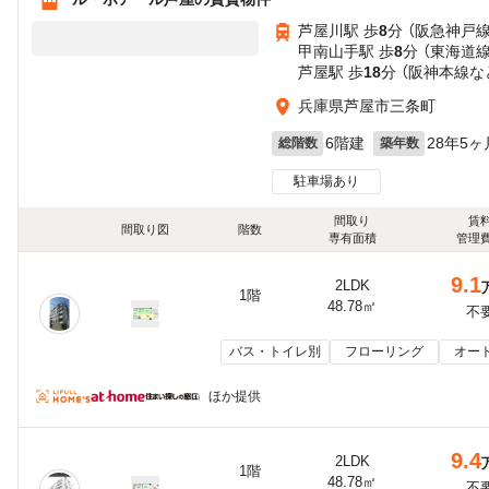
芦屋川駅 歩
8
分 （阪急神戸線
甲南山手駅 歩
8
分 （東海道線
芦屋駅 歩
18
分 （阪神本線
な
兵庫県芦屋市三条町
6階建
28年5ヶ
総階数
築年数
駐車場あり
間取り
賃
間取り図
階数
専有面積
管理
9.1
2LDK
1階
48.78㎡
不
バス・トイレ別
フローリング
オー
ほか提供
9.4
2LDK
1階
48.78㎡
不