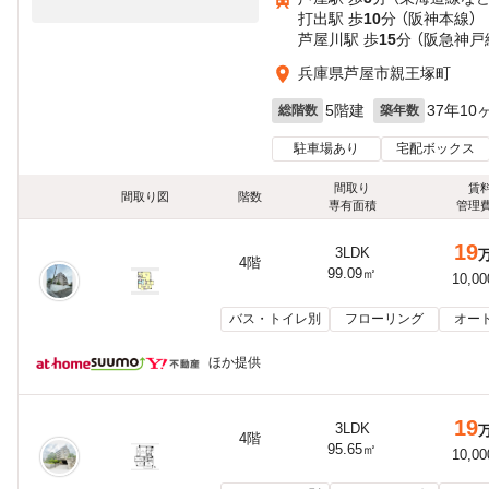
打出駅 歩
10
分 （阪神本線）
芦屋川駅 歩
15
分 （阪急神戸
兵庫県芦屋市親王塚町
5階建
37年10
総階数
築年数
駐車場あり
宅配ボックス
間取り
賃
間取り図
階数
専有面積
管理
19
3LDK
4階
99.09㎡
10,0
バス・トイレ別
フローリング
オー
ほか提供
19
3LDK
4階
95.65㎡
10,0