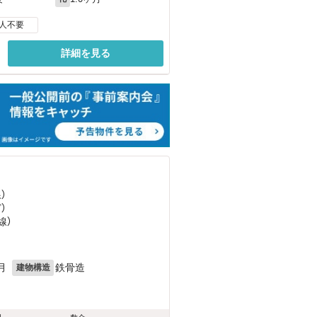
人不要
詳細を見る
）
ど
）
線）
月
鉄骨造
建物構造