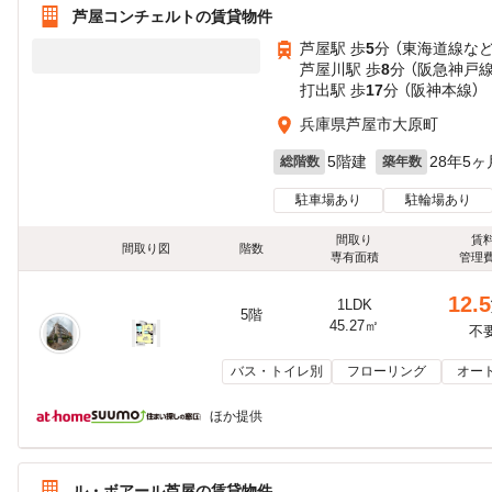
芦屋コンチェルトの賃貸物件
芦屋駅 歩
5
分 （東海道線
な
芦屋川駅 歩
8
分 （阪急神戸線
打出駅 歩
17
分 （阪神本線）
兵庫県芦屋市大原町
5階建
28年5ヶ
総階数
築年数
駐車場あり
駐輪場あり
間取り
賃
間取り図
階数
専有面積
管理
12.5
1LDK
5階
45.27㎡
不
バス・トイレ別
フローリング
オー
ほか提供
ル・ボアール芦屋の賃貸物件