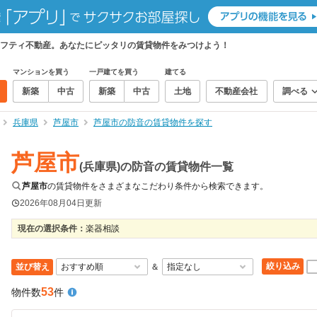
フティ不動産。あなたにピッタリの賃貸物件をみつけよう！
マンションを買う
一戸建てを買う
建てる
新築
中古
新築
中古
土地
不動産会社
調べる
兵庫県
芦屋市
芦屋市の防音の賃貸物件を探す
芦屋市
(兵庫県)の防音の賃貸物件一覧
芦屋市
の賃貸物件をさまざまなこだわり条件から検索できます。
2026年08月04日
更新
現在の選択条件：
楽器相談
絞り込み
並び替え
＆
53
物件数
件