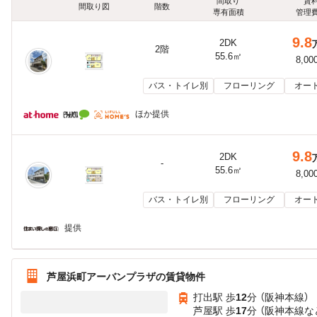
間取り
賃
間取り図
階数
専有面積
管理
9.8
2DK
2階
55.6㎡
8,00
バス・トイレ別
フローリング
オー
ほか提供
9.8
2DK
-
55.6㎡
8,00
バス・トイレ別
フローリング
オー
提供
芦屋浜町アーバンプラザの賃貸物件
打出駅 歩
12
分 （阪神本線）
芦屋駅 歩
17
分 （阪神本線
な