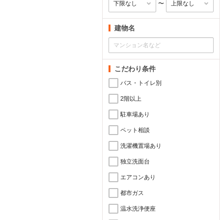
〜
建物名
こだわり条件
バス・トイレ別
2階以上
駐車場あり
ペット相談
洗濯機置場あり
独立洗面台
エアコンあり
都市ガス
温水洗浄便座