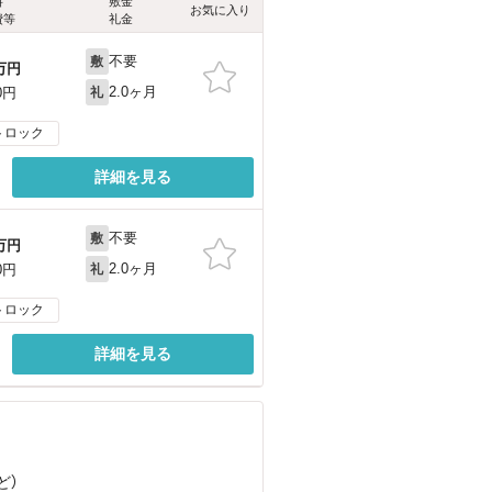
料
敷金
お気に入り
費等
礼金
不要
敷
万円
2.0ヶ月
0円
礼
トロック
詳細を見る
不要
敷
万円
2.0ヶ月
0円
礼
トロック
詳細を見る
ど
）