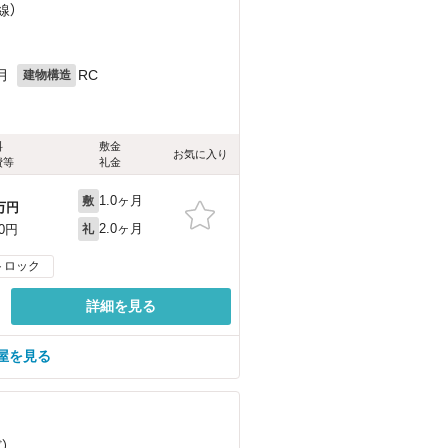
線）
月
RC
建物構造
料
敷金
お気に入り
費等
礼金
1.0ヶ月
敷
万円
2.0ヶ月
70円
礼
トロック
詳細を見る
屋を見る
ど
）