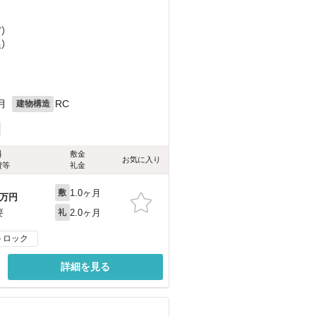
ど
）
）
月
RC
建物構造
料
敷金
お気に入り
費等
礼金
1.0ヶ月
敷
万円
2.0ヶ月
要
礼
トロック
詳細を見る