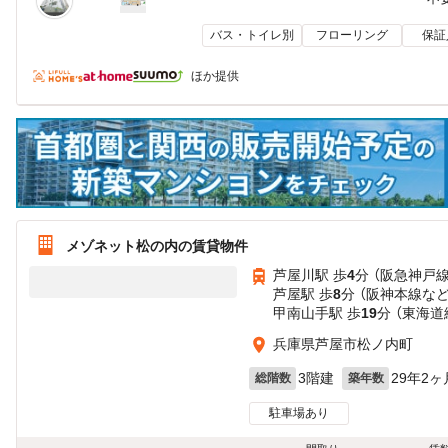
バス・トイレ別
フローリング
保証
ほか提供
メゾネット松の内の賃貸物件
芦屋川駅 歩
4
分 （阪急神戸線
芦屋駅 歩
8
分 （阪神本線
な
甲南山手駅 歩
19
分 （東海道
兵庫県芦屋市松ノ内町
3階建
29年2ヶ
総階数
築年数
駐車場あり