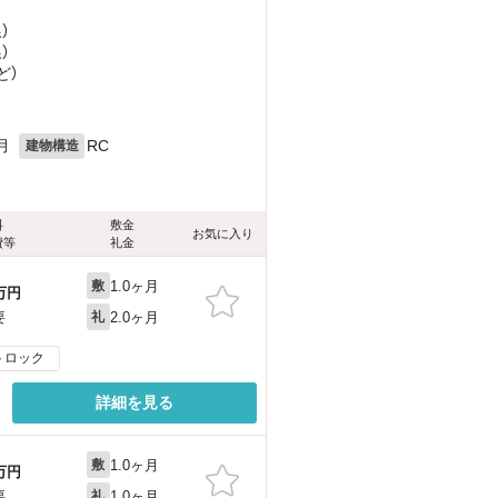
）
）
ど
）
月
RC
建物構造
料
敷金
お気に入り
費等
礼金
1.0ヶ月
敷
万円
2.0ヶ月
要
礼
トロック
詳細を見る
1.0ヶ月
敷
万円
1.0ヶ月
要
礼