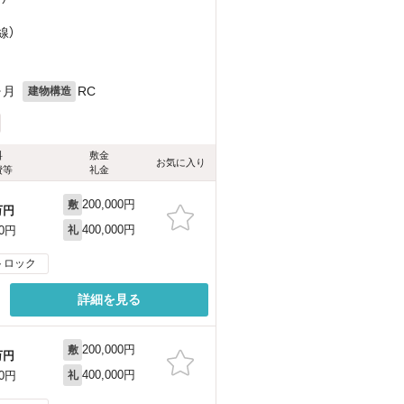
線）
ヶ月
RC
建物構造
料
敷金
お気に入り
費等
礼金
200,000円
敷
万円
400,000円
00円
礼
トロック
詳細を見る
200,000円
敷
万円
400,000円
00円
礼