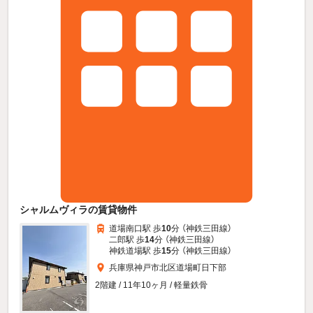
シャルムヴィラの賃貸物件
道場南口駅 歩
10
分 （神鉄三田線）
二郎駅 歩
14
分 （神鉄三田線）
神鉄道場駅 歩
15
分 （神鉄三田線）
兵庫県神戸市北区道場町日下部
2階建 / 11年10ヶ月 / 軽量鉄骨