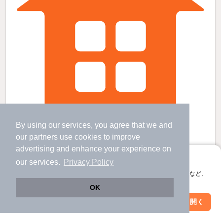
By using our services, you agree that we and
鈴蘭台駅より徒歩9分 築44年8ヶ月 2階建の賃貸物件
our
partners
use cookies to improve
鈴蘭台駅 歩
8
分 （神鉄有馬線
など
）
advertising and enhance your experience on
鈴蘭台西口駅 歩
17
分 （神鉄粟生線）
西鈴蘭台駅 歩
25
分 （神鉄粟生線）
アプリに切り替えて、サクサクお部屋探し
our services.
Privacy Policy
兵庫県神戸市北区鈴蘭台東町２丁目
会員登録なしですぐ使える。マップ検索やお気に入り保存など、
すべての写真
2階建 / 44年8ヶ月 / 木造
アプリ限定の便利な機能が使えます！
OK
Web版で続行
アプリを開く
市区町村を変更
絞り込み条件を変更
7.3
万円
（管理費不要）