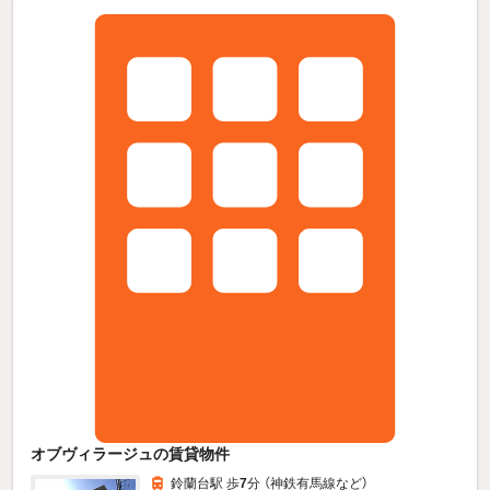
オブヴィラージュの賃貸物件
鈴蘭台駅 歩
7
分 （神鉄有馬線
など
）