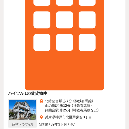
ハイツA-1の賃貸物件
北鈴蘭台駅 歩
7
分 （神鉄有馬線）
山の街駅 歩
12
分 （神鉄有馬線）
鈴蘭台駅 歩
25
分 （神鉄有馬線
など
）
兵庫県神戸市北区甲栄台3丁目
5階建 / 39年3ヶ月 / RC
すべての写真