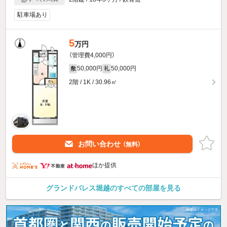
駐車場あり
5
万円
（管理費4,000円）
50,000円
50,000円
敷
礼
2階 / 1K / 30.96㎡
お問い合わせ
（無料）
ほか提供
グランドパレス堀越のすべての部屋を見る