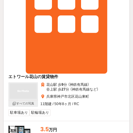
エトワール花山の賃貸物件
花山駅 歩
9
分 （神鉄有馬線）
谷上駅 歩
27
分 （神鉄有馬線
など
）
兵庫県神戸市北区花山東町
すべての写真
11階建 / 50年8ヶ月 / RC
駐車場あり
駐輪場あり
3.5
万円