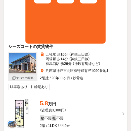
シーズコートの賃貸物件
五社駅 歩
10
分 （神鉄三田線）
岡場駅 歩
14
分 （神鉄三田線）
有馬口駅 歩
29
分 （神鉄有馬線
など
）
兵庫県神戸市北区有野町有野1090番地1
2階建 / 20年11ヶ月 / 鉄骨造
すべての写真
駐車場あり
駐輪場あり
5.8
万円
（管理費3,300円）
不要
不要
敷
礼
2階 / 1LDK / 44.9㎡