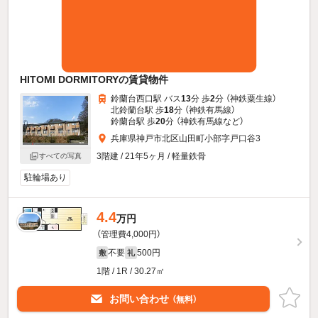
HITOMI DORMITORYの賃貸物件
鈴蘭台西口駅 バス
13
分 歩
2
分 （神鉄粟生線）
北鈴蘭台駅 歩
18
分 （神鉄有馬線）
鈴蘭台駅 歩
20
分 （神鉄有馬線
など
）
兵庫県神戸市北区山田町小部字戸口谷3
3階建 / 21年5ヶ月 / 軽量鉄骨
すべての写真
駐輪場あり
4.4
万円
（管理費4,000円）
不要
500円
敷
礼
1階 / 1R / 30.27㎡
お問い合わせ
（無料）