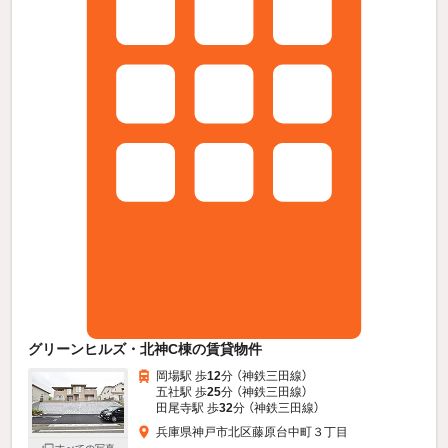
グリーンヒルズ・北神C棟の賃貸物件
岡場駅 歩
12
分 （神鉄三田線）
五社駅 歩
25
分 （神鉄三田線）
田尾寺駅 歩
32
分 （神鉄三田線）
兵庫県神戸市北区藤原台中町３丁目