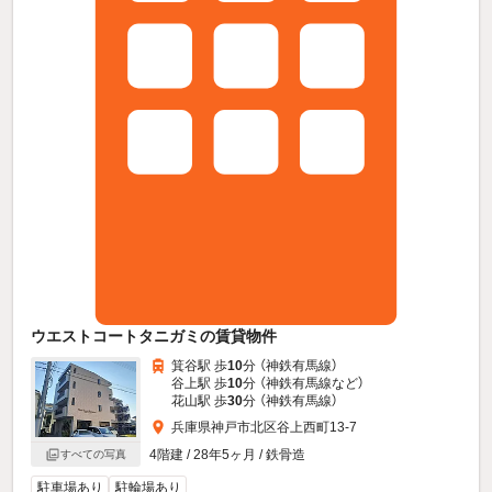
ウエストコートタニガミの賃貸物件
箕谷駅 歩
10
分 （神鉄有馬線）
谷上駅 歩
10
分 （神鉄有馬線
など
）
花山駅 歩
30
分 （神鉄有馬線）
兵庫県神戸市北区谷上西町13-7
4階建 / 28年5ヶ月 / 鉄骨造
すべての写真
駐車場あり
駐輪場あり