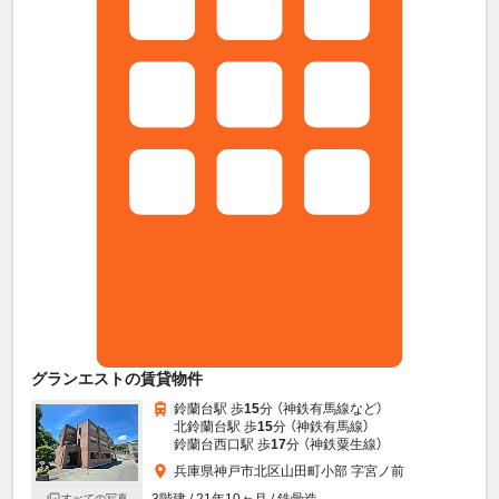
グランエストの賃貸物件
鈴蘭台駅 歩
15
分 （神鉄有馬線
など
）
北鈴蘭台駅 歩
15
分 （神鉄有馬線）
鈴蘭台西口駅 歩
17
分 （神鉄粟生線）
兵庫県神戸市北区山田町小部 字宮ノ前
すべての写真