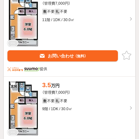
（管理費7,000円）
不要
不要
敷
礼
11階 / 1DK / 30.0㎡
お問い合わせ
（無料）
提供
3.5
万円
（管理費7,000円）
不要
不要
敷
礼
9階 / 1DK / 30.0㎡