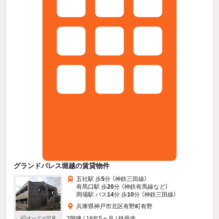
グランドパレス堀越の賃貸物件
五社駅 歩
5
分 （神鉄三田線）
有馬口駅 歩
20
分 （神鉄有馬線
など
）
岡場駅 バス
14
分 歩
10
分 （神鉄三田線）
兵庫県神戸市北区有野町有野
2階建 / 18年5ヶ月 / 鉄骨造
すべての写真