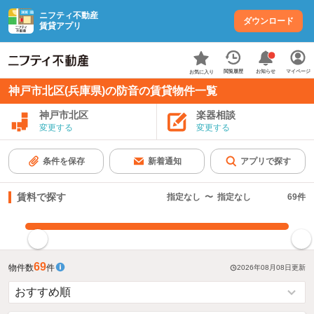
ニフティ不動産
ダウンロード
賃貸アプリ
お知らせ
閲覧履歴
マイページ
お気に入り
神戸市北区(兵庫県)の防音の賃貸物件一覧
神戸市北区
楽器相談
変更する
変更する
条件を保存
新着通知
アプリで探す
賃料で探す
指定なし
〜
指定なし
69
件
指定した賃料で絞り込む
69
物件数
件
2026年08月08日
更新