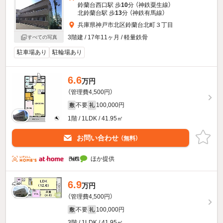
鈴蘭台西口駅 歩
10
分 （神鉄粟生線）
北鈴蘭台駅 歩
13
分 （神鉄有馬線）
兵庫県神戸市北区鈴蘭台北町３丁目
3階建 / 17年11ヶ月 / 軽量鉄骨
すべての写真
駐車場あり
駐輪場あり
6.6
万円
（管理費4,500円）
不要
100,000円
敷
礼
1階 / 1LDK / 41.95㎡
お問い合わせ
（無料）
ほか提供
6.9
万円
（管理費4,500円）
不要
100,000円
敷
礼
3階 / 1LDK / 41.95㎡