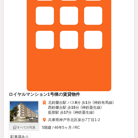
ロイヤルマンション1号棟の賃貸物件
北鈴蘭台駅 バス
8
分 歩
1
分 （神鉄有馬線）
西鈴蘭台駅 歩
15
分 （神鉄粟生線）
藍那駅 歩
17
分 （神鉄粟生線）
兵庫県神戸市北区泉台7丁目1-2
5階建 / 46年5ヶ月 / RC
すべての写真
駐車場あり