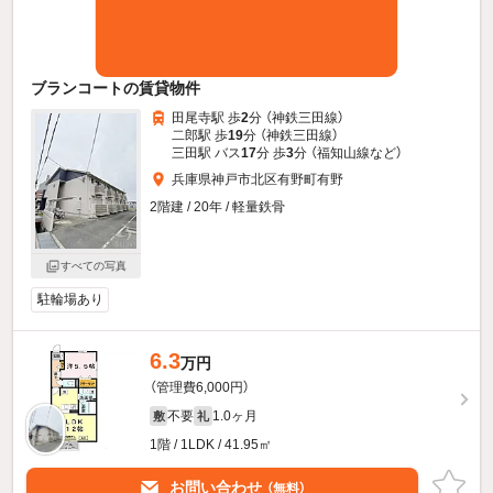
ブランコートの賃貸物件
田尾寺駅 歩
2
分 （神鉄三田線）
二郎駅 歩
19
分 （神鉄三田線）
三田駅 バス
17
分 歩
3
分 （福知山線
など
）
兵庫県神戸市北区有野町有野
2階建 / 20年 / 軽量鉄骨
すべての写真
駐輪場あり
6.3
万円
（管理費6,000円）
不要
1.0ヶ月
敷
礼
1階 / 1LDK / 41.95㎡
お問い合わせ
（無料）