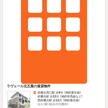
ラヴェール北五葉の賃貸物件
鈴蘭台西口駅 歩
9
分 （神鉄粟生線）
鈴蘭台駅 歩
12
分 （神鉄有馬線
など
）
西鈴蘭台駅 歩
12
分 （神鉄粟生線）
ほか1駅（徒歩20分圏内）