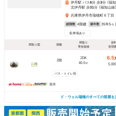
伊丹駅 バス
6
分 歩
3
分 （福
北伊丹駅 歩
31
分 （福知山線
兵庫県伊丹市瑞穂町６丁目
4階建
35年5ヶ
総階数
築年数
駐車場あり
間取り
賃
間取り図
階数
専有面積
管理
6.5
2DK
2階
40.0㎡
5,00
バス・トイレ別
提供
ド・ウェル瑞穂のすべての部屋を