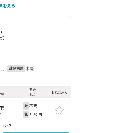
屋を見る
）
ど
）
）
ヶ月
木造
建物構造
料
敷金
お気に入り
費等
礼金
不要
敷
万円
1.0ヶ月
要
礼
ーリング