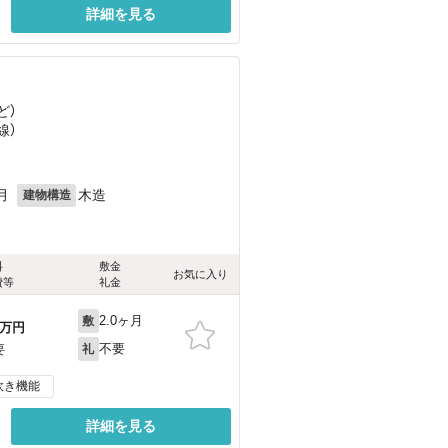
詳細を見る
ど
）
線）
月
木造
建物構造
料
敷金
お気に入り
費等
礼金
2.0ヶ月
敷
万円
不要
要
礼
炊き機能
詳細を見る