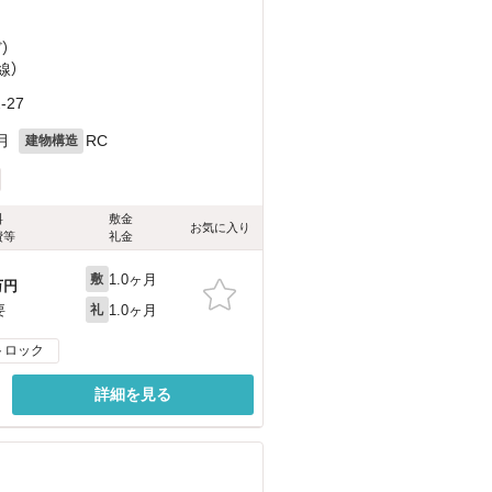
ど
）
線）
27
月
RC
建物構造
料
敷金
お気に入り
費等
礼金
1.0ヶ月
敷
万円
1.0ヶ月
要
礼
トロック
詳細を見る