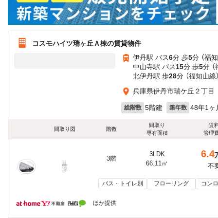
コスモハイツ瑞ヶ丘Ａ棟の賃貸物件
伊丹駅 バス
6
分 歩
5
分 （福
中山寺駅 バス
15
分 歩
5
分 
北伊丹駅 歩
28
分 （福知山線
兵庫県伊丹市瑞ケ丘２丁目
5階建
48年1ヶ
総階数
築年数
間取り
賃
間取り図
階数
専有面積
管理
6.4
3LDK
3階
66.11㎡
不
バス・トイレ別
フローリング
コンロ
ほか提供