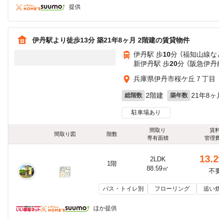
提供
伊丹駅より徒歩13分 築21年8ヶ月 2階建の賃貸物件
伊丹駅 歩
10
分 （福知山線
な
新伊丹駅 歩
20
分 （阪急伊丹
兵庫県伊丹市桜ケ丘７丁目
2階建
21年8ヶ
総階数
築年数
駐車場あり
間取り
賃
間取り図
階数
専有面積
管理
13.2
2LDK
1階
88.59㎡
不
バス・トイレ別
フローリング
追い
ほか提供