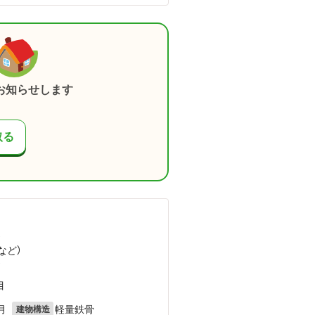
お知らせします
取る
）
など
）
）
目
月
軽量鉄骨
建物構造