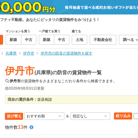
フティ不動産。あなたにピッタリの賃貸物件をみつけよう！
マンションを買う
一戸建てを買う
建てる
新築
中古
新築
中古
土地
不動産会社
調べる
兵庫県
伊丹市
伊丹市の防音の賃貸物件を探す
伊丹市
(兵庫県)の防音の賃貸物件一覧
伊丹市
の賃貸物件をさまざまなこだわり条件から検索できます。
2026年08月01日
更新
現在の選択条件：
楽器相談
絞り込み
並び替え
＆
13
物件数
件