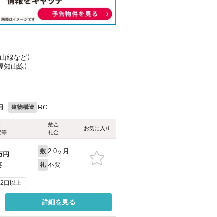
知山線
など
）
（福知山線）
）
月
RC
建物構造
料
敷金
お気に入り
費等
礼金
2.0ヶ月
敷
万円
不要
要
礼
2口以上
詳細を見る