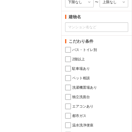
〜
建物名
こだわり条件
バス・トイレ別
2階以上
駐車場あり
ペット相談
洗濯機置場あり
独立洗面台
エアコンあり
都市ガス
温水洗浄便座