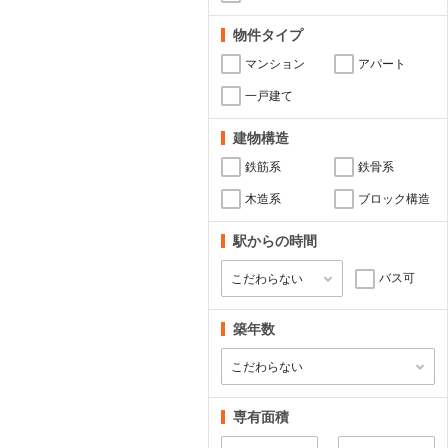
物件タイプ
マンション
アパート
一戸建て
建物構造
鉄筋系
鉄骨系
木造系
ブロック構造
駅からの時間
バス可
築年数
専有面積