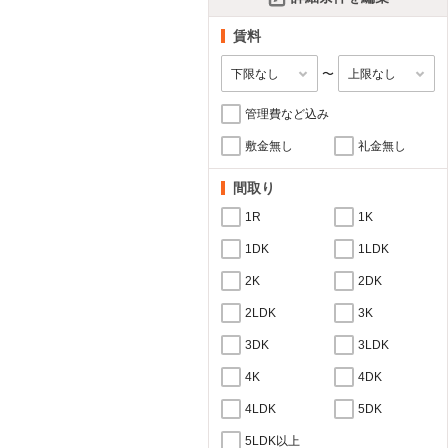
賃料
〜
管理費など込み
敷金無し
礼金無し
間取り
1R
1K
1DK
1LDK
2K
2DK
2LDK
3K
3DK
3LDK
4K
4DK
4LDK
5DK
5LDK以上