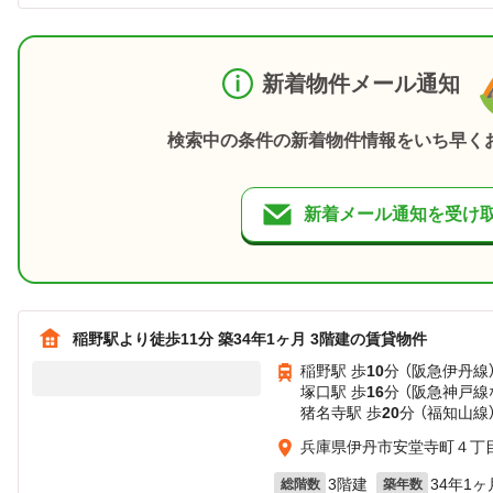
新着物件メール通知
検索中の条件の新着物件情報をいち早く
新着メール通知を受け
稲野駅より徒歩11分 築34年1ヶ月 3階建の賃貸物件
稲野駅 歩
10
分 （阪急伊丹線
塚口駅 歩
16
分 （阪急神戸線
猪名寺駅 歩
20
分 （福知山線
兵庫県伊丹市安堂寺町４丁
3階建
34年1ヶ
総階数
築年数