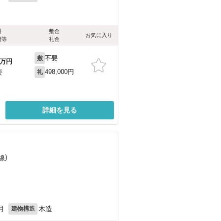
料
敷金
お気に入り
費等
礼金
不要
敷
万円
498,000円
要
礼
詳細を見る
線）
）
）
月
木造
建物構造