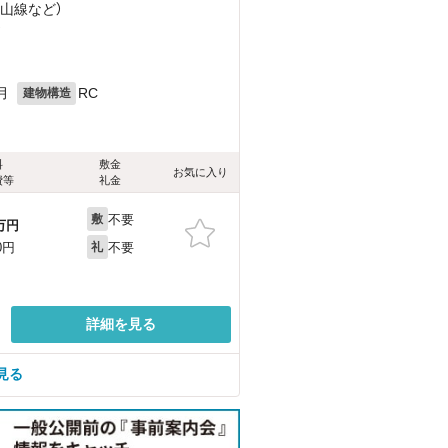
知山線
など
）
）
月
RC
建物構造
料
敷金
お気に入り
費等
礼金
不要
敷
万円
不要
0円
礼
詳細を見る
見る