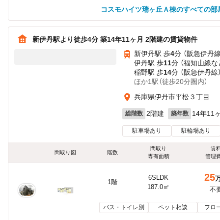
コスモハイツ瑞ヶ丘Ａ棟のすべての部
新伊丹駅より徒歩4分 築14年11ヶ月 2階建の賃貸物件
新伊丹駅 歩
4
分 （阪急伊丹線
伊丹駅 歩
11
分 （福知山線
な
稲野駅 歩
14
分 （阪急伊丹線
ほか1駅（徒歩20分圏内）
兵庫県伊丹市平松３丁目
2階建
14年11
総階数
築年数
駐車場あり
駐輪場あり
間取り
賃
間取り図
階数
専有面積
管理
25
6SLDK
1階
187.0㎡
不
バス・トイレ別
ペット相談
フロ