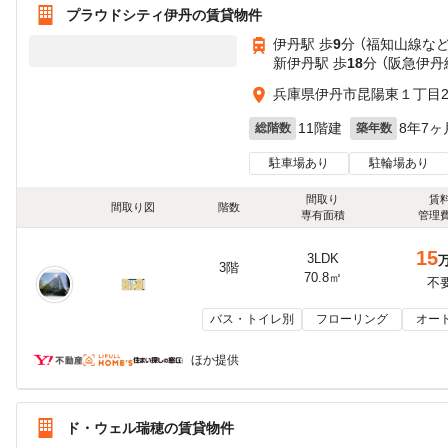
プラウドシティ伊丹の賃貸物件
伊丹駅 歩
9
分 （福知山線
な
新伊丹駅 歩
18
分 （阪急伊丹
兵庫県伊丹市昆陽東１丁目2-
11階建
8年7ヶ
総階数
築年数
駐車場あり
駐輪場あり
間取り
賃
間取り図
階数
専有面積
管理
15
3LDK
3階
70.8㎡
不
バス・トイレ別
フローリング
オー
ほか提供
ド・ウェル瑞穂の賃貸物件