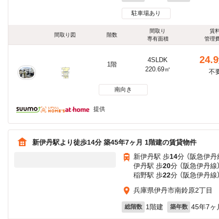
駐車場あり
間取り
賃
間取り図
階数
専有面積
管理
24.9
4SLDK
1階
220.69㎡
不
南向き
提供
新伊丹駅より徒歩14分 築45年7ヶ月 1階建の賃貸物件
新伊丹駅 歩
14
分 （阪急伊丹
伊丹駅 歩
20
分 （阪急伊丹線
稲野駅 歩
22
分 （阪急伊丹線
兵庫県伊丹市南鈴原2丁目
1階建
45年7ヶ
総階数
築年数