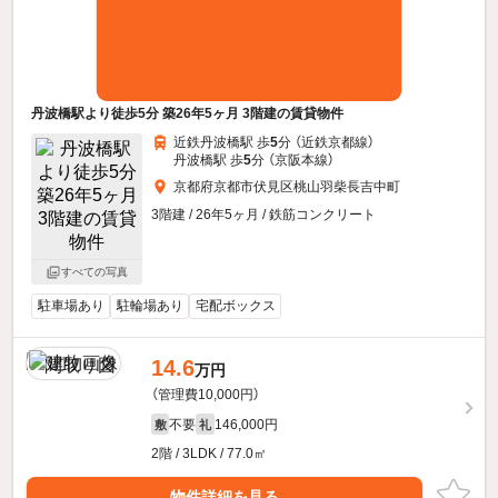
丹波橋駅より徒歩5分 築26年5ヶ月 3階建の賃貸物件
近鉄丹波橋駅 歩
5
分 （近鉄京都線）
丹波橋駅 歩
5
分 （京阪本線）
京都府京都市伏見区桃山羽柴長吉中町
3階建 / 26年5ヶ月 / 鉄筋コンクリート
すべての写真
駐車場あり
駐輪場あり
宅配ボックス
14.6
万円
（管理費10,000円）
不要
146,000円
敷
礼
2階 / 3LDK / 77.0㎡
物件詳細を見る