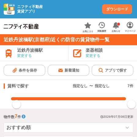
ニフティ不動産
ダウンロード
賃貸アプリ
お知らせ
閲覧履歴
マイページ
お気に入り
近鉄丹波橋駅(京都府)近くの防音の賃貸物件一覧
近鉄丹波橋駅
楽器相談
変更する
変更する
条件を保存
新着通知
アプリで探す
賃料で探す
指定なし
〜
指定なし
7
件
指定した賃料で絞り込む
7
物件数
件
2026年07月08日
更新