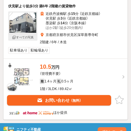
伏見駅より徒歩3分 築6年 2階建の賃貸物件
近鉄丹波橋駅 歩
15
分 （近鉄京都線）
伏見駅 歩
3
分 （近鉄京都線）
墨染駅 歩
14
分 （京阪本線）
ほか2駅（徒歩20分圏内）
京都府京都市伏見区深草善導寺町
すべての写真
2階建 / 6年 / 木造
駐車場あり
駐輪場あり
10.5
万円
（管理費不要）
1.4ヶ月
0.5ヶ月
敷
礼
1階 / 3LDK / 89.42㎡
お問い合わせ
（無料）
ほか提供
ニフティ不動産