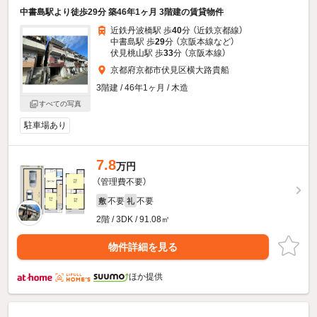
中書島駅より徒歩29分 築46年1ヶ月 3階建の賃貸物件
近鉄丹波橋駅 歩
40
分 （近鉄京都線）
中書島駅 歩
29
分 （京阪本線
など
）
伏見桃山駅 歩
33
分 （京阪本線）
京都府京都市伏見区横大路貴船
3階建 / 46年1ヶ月 / 木造
すべての写真
駐車場あり
7.8
万円
（管理費不要）
不要
不要
敷
礼
2階 / 3DK / 91.08㎡
物件詳細を見る
ほか提供