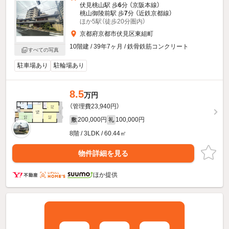
伏見桃山駅 歩
6
分 （京阪本線）
桃山御陵前駅 歩
7
分 （近鉄京都線）
ほか5駅（徒歩20分圏内）
京都府京都市伏見区東組町
10階建 / 39年7ヶ月 / 鉄骨鉄筋コンクリート
すべての写真
駐車場あり
駐輪場あり
8.5
万円
（管理費23,940円）
200,000円
100,000円
敷
礼
8階 / 3LDK / 60.44㎡
物件詳細を見る
ほか提供