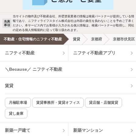
駐車場あり
ペット相談
当サイトの物件及び不動産会社、外壁塗装業者の情報は検索パートナーが提供している情
報であり、ニフティライフスタイル株式会社は内容の責任を負わないことを予めご了承く
免責
事項
ださい。本サービス内でお客様が入力される個人情報は、検索パートナーが取得し、同社
洗濯機置場あり
独立洗面台
の定める個人情報規約に従って取り扱われます。
不動産・住宅情報のニフティ不動産
賃貸
京都府
京都市伏見区
エアコンあり
都市ガス
ニフティ不動産
ニフティ不動産アプリ
温水洗浄便座
オートロック
＼Because／ ニフティ不動産
コンロ2口以上
追焚き機能
賃貸
TV付インターホン
角部屋
新着のみ
インターネット無料
月極駐車場
賃貸事務所・賃貸オフィス
貸店舗・店舗賃貸
貸し倉庫
該当件数:
物件一覧に反映
7
件
新築一戸建て
新築マンション