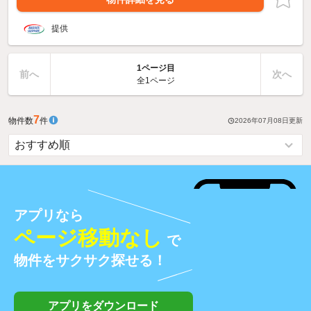
提供
1ページ目
前へ
次へ
全1ページ
7
物件数
件
2026年07月08日
更新
アプリなら
ページ移動なし
で
物件をサクサク探せる！
アプリをダウンロード