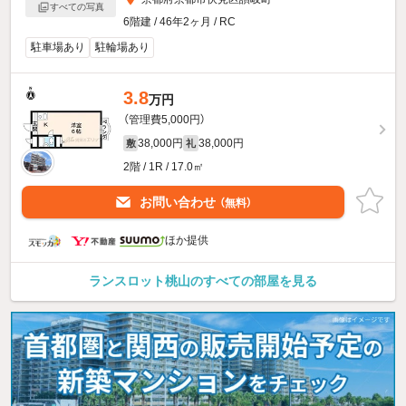
すべての写真
6階建 / 46年2ヶ月 / RC
駐車場あり
駐輪場あり
3.8
万円
（管理費5,000円）
38,000円
38,000円
敷
礼
2階 / 1R / 17.0㎡
お問い合わせ
（無料）
ほか提供
ランスロット桃山のすべての部屋を見る