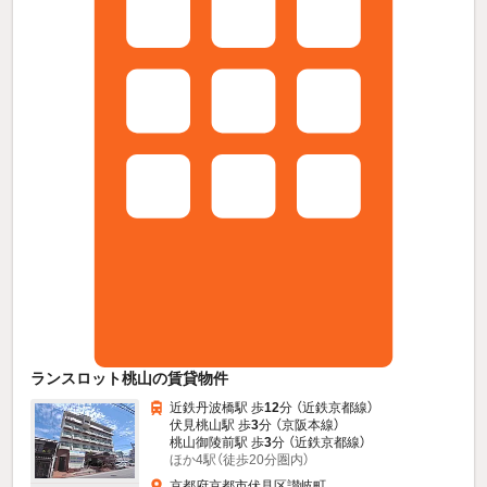
ランスロット桃山の賃貸物件
近鉄丹波橋駅 歩
12
分 （近鉄京都線）
伏見桃山駅 歩
3
分 （京阪本線）
桃山御陵前駅 歩
3
分 （近鉄京都線）
ほか4駅（徒歩20分圏内）
京都府京都市伏見区讃岐町