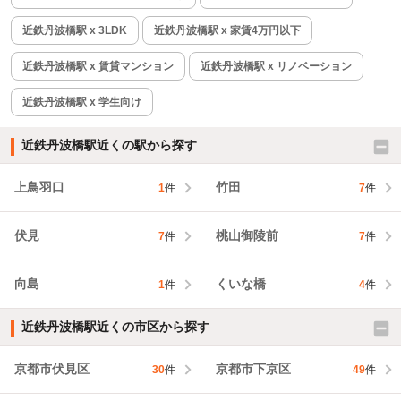
近鉄丹波橋駅 x 3LDK
近鉄丹波橋駅 x 家賃4万円以下
近鉄丹波橋駅 x 賃貸マンション
近鉄丹波橋駅 x リノベーション
近鉄丹波橋駅 x 学生向け
近鉄丹波橋駅近くの駅から探す
上鳥羽口
竹田
1
件
7
件
伏見
桃山御陵前
7
件
7
件
向島
くいな橋
1
件
4
件
近鉄丹波橋駅近くの市区から探す
京都市伏見区
京都市下京区
30
件
49
件