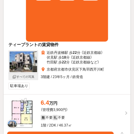
ティープラントの賃貸物件
近鉄丹波橋駅 歩
22
分 （近鉄京都線）
伏見駅 歩
18
分 （近鉄京都線）
竹田駅 歩
22
分 （近鉄京都線
など
）
京都府京都市伏見区下鳥羽西芹川町
3階建 / 23年5ヶ月 / 鉄骨造
すべての写真
駐車場あり
6.4
万円
（管理費3,900円）
不要
不要
敷
礼
1階 / 2DK / 46.37㎡