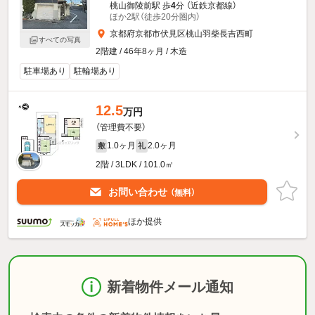
桃山御陵前駅 歩
4
分 （近鉄京都線）
ほか2駅（徒歩20分圏内）
京都府京都市伏見区桃山羽柴長吉西町
すべての写真
2階建 / 46年8ヶ月 / 木造
駐車場あり
駐輪場あり
12.5
万円
（管理費不要）
1.0ヶ月
2.0ヶ月
敷
礼
2階 / 3LDK / 101.0㎡
お問い合わせ
（無料）
ほか提供
新着物件メール通知