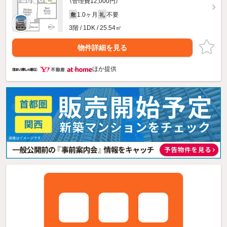
（管理費12,000円）
1.0ヶ月
不要
敷
礼
3階 / 1DK / 25.54㎡
物件詳細を見る
ほか提供