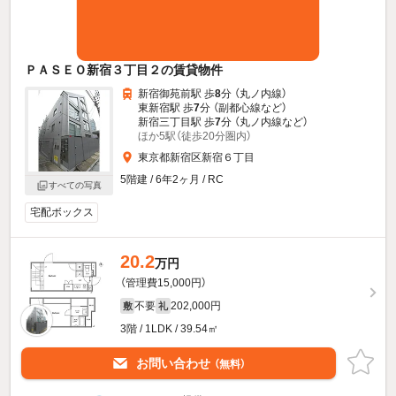
ＰＡＳＥＯ新宿３丁目２の賃貸物件
新宿御苑前駅 歩
8
分 （丸ノ内線）
東新宿駅 歩
7
分 （副都心線
など
）
新宿三丁目駅 歩
7
分 （丸ノ内線
など
）
ほか5駅（徒歩20分圏内）
東京都新宿区新宿６丁目
5階建 / 6年2ヶ月 / RC
すべての写真
宅配ボックス
20.2
万円
（管理費15,000円）
不要
202,000円
敷
礼
3階 / 1LDK / 39.54㎡
お問い合わせ
（無料）