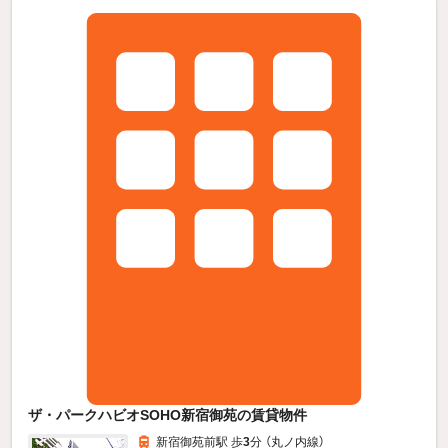
ザ・パークハビオSOHO新宿御苑の賃貸物件
新宿御苑前駅 歩
3
分 （丸ノ内線）