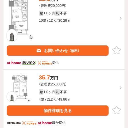
（管理費20,000円）
1.0ヶ月
不要
敷
礼
10階 / 1DK / 30.29㎡
お問い合わせ
（無料）
提供
35.7
万円
（管理費25,000円）
1.0ヶ月
不要
敷
礼
4階 / 2LDK / 49.86㎡
物件詳細を見る
ほか提供