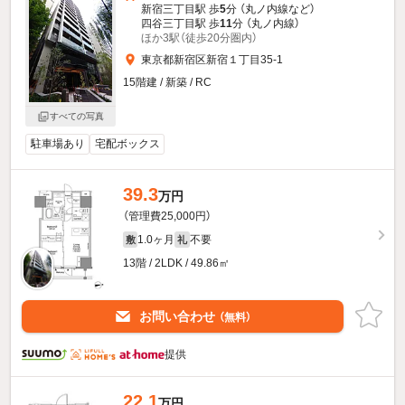
新宿三丁目駅 歩
5
分 （丸ノ内線
など
）
四谷三丁目駅 歩
11
分 （丸ノ内線）
ほか3駅（徒歩20分圏内）
東京都新宿区新宿１丁目35-1
15階建 / 新築 / RC
すべての写真
駐車場あり
宅配ボックス
39.3
万円
（管理費25,000円）
1.0ヶ月
不要
敷
礼
13階 / 2LDK / 49.86㎡
お問い合わせ
（無料）
提供
22.1
万円