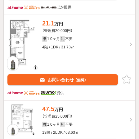
ほか提供
21.1
万円
（管理費20,000円）
1.0ヶ月
不要
敷
礼
4階 / 1DK / 31.73㎡
お問い合わせ
（無料）
提供
47.5
万円
（管理費25,000円）
1.0ヶ月
不要
敷
礼
13階 / 2LDK / 63.63㎡