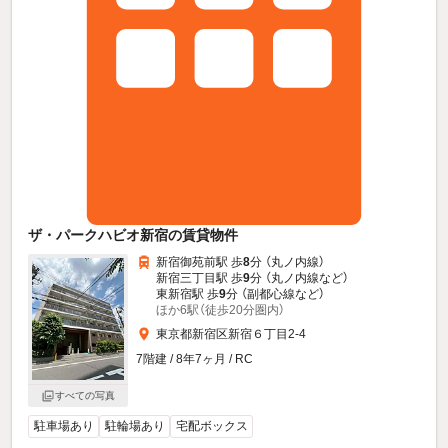
ザ・パークハビオ新宿の賃貸物件
新宿御苑前駅 歩
8
分 （丸ノ内線）
新宿三丁目駅 歩
9
分 （丸ノ内線
など
）
東新宿駅 歩
9
分 （副都心線
など
）
ほか6駅（徒歩20分圏内）
東京都新宿区新宿６丁目2-4
7階建 / 8年7ヶ月 / RC
すべての写真
駐車場あり
駐輪場あり
宅配ボックス