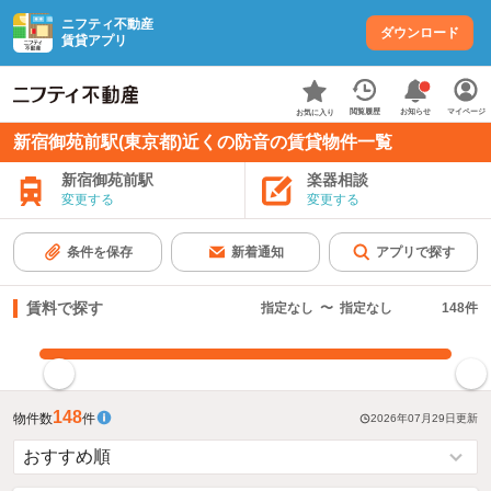
ニフティ不動産
ダウンロード
賃貸アプリ
お知らせ
閲覧履歴
マイページ
お気に入り
新宿御苑前駅(東京都)近くの防音の賃貸物件一覧
新宿御苑前駅
楽器相談
変更する
変更する
条件を保存
新着通知
アプリで探す
賃料で探す
指定なし
〜
指定なし
148
件
指定した賃料で絞り込む
148
物件数
件
2026年07月29日
更新