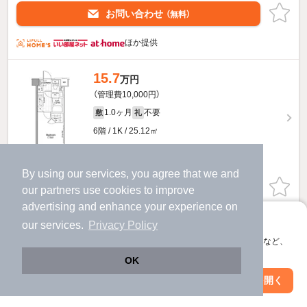
お問い合わせ
（無料）
ほか提供
15.7
万円
（管理費10,000円）
1.0ヶ月
不要
敷
礼
6階 / 1K / 25.12㎡
By using our services, you agree that we and
お問い合わせ
（無料）
our
partners
use cookies to improve
advertising and enhance your experience on
ほか提供
アプリに切り替えて、サクサクお部屋探し
our services.
Privacy Policy
会員登録なしですぐ使える。マップ検索やお気に入り保存など、
14.9
万円
アプリ限定の便利な機能が使えます！
OK
（管理費10,000円）
Web版で続行
アプリを開く
駅・沿線を変更
絞り込み条件を変更
1.0ヶ月
不要
敷
礼
1階 / 1R / 25.12㎡