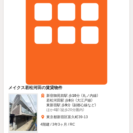
メイクス若松河田の賃貸物件
新宿御苑前駅 歩
10
分 （丸ノ内線）
若松河田駅 歩
8
分 （大江戸線）
東新宿駅 歩
9
分 （副都心線
など
）
ほか4駅（徒歩20分圏内）
東京都新宿区富久町39-13
4階建 / 3年3ヶ月 / RC