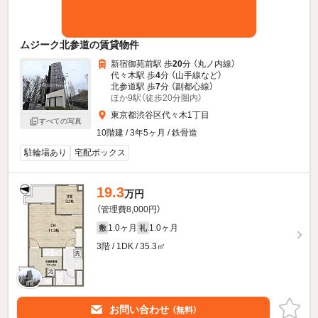
ムジーク北参道の賃貸物件
新宿御苑前駅 歩
20
分 （丸ノ内線）
代々木駅 歩
4
分 （山手線
など
）
北参道駅 歩
7
分 （副都心線）
ほか9駅（徒歩20分圏内）
東京都渋谷区代々木1丁目
すべての写真
10階建 / 3年5ヶ月 / 鉄骨造
駐輪場あり
宅配ボックス
19.3
万円
（管理費8,000円）
1.0ヶ月
1.0ヶ月
敷
礼
3階 / 1DK / 35.3㎡
お問い合わせ
（無料）