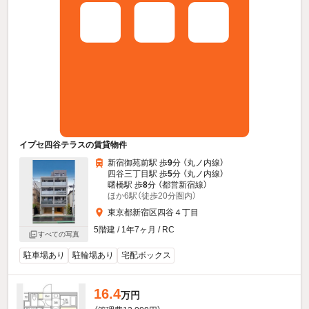
イプセ四谷テラスの賃貸物件
新宿御苑前駅 歩
9
分 （丸ノ内線）
四谷三丁目駅 歩
5
分 （丸ノ内線）
曙橋駅 歩
8
分 （都営新宿線）
ほか6駅（徒歩20分圏内）
東京都新宿区四谷４丁目
5階建 / 1年7ヶ月 / RC
すべての写真
駐車場あり
駐輪場あり
宅配ボックス
16.4
万円