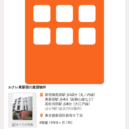
ルクレ東新宿の賃貸物件
新宿御苑前駅 歩
12
分 （丸ノ内線）
東新宿駅 歩
4
分 （副都心線
など
）
若松河田駅 歩
8
分 （大江戸線）
ほか9駅（徒歩20分圏内）
東京都新宿区新宿６丁目
4階建 / 6年8ヶ月 / RC
すべての写真