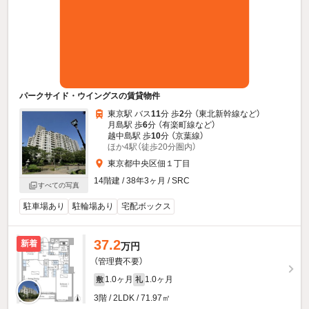
パークサイド・ウイングスの賃貸物件
東京駅 バス
11
分 歩
2
分 （東北新幹線
など
）
月島駅 歩
6
分 （有楽町線
など
）
越中島駅 歩
10
分 （京葉線）
ほか4駅（徒歩20分圏内）
東京都中央区佃１丁目
14階建 / 38年3ヶ月 / SRC
すべての写真
駐車場あり
駐輪場あり
宅配ボックス
37.2
新着
万円
（管理費不要）
1.0ヶ月
1.0ヶ月
敷
礼
3階 / 2LDK / 71.97㎡