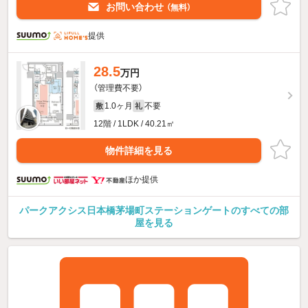
お問い合わせ
（無料）
提供
28.5
万円
（管理費不要）
1.0ヶ月
不要
敷
礼
12階 / 1LDK / 40.21㎡
物件詳細を見る
ほか提供
パークアクシス日本橋茅場町ステーションゲートのすべての部
屋を見る