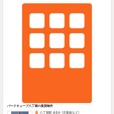
パークキューブ八丁堀の賃貸物件
八丁堀駅 歩
1
分 （京葉線
など
）