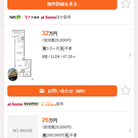
物件詳細を見る
ほか提供
32
万円
（管理費20,000円）
1.0ヶ月
不要
敷
礼
9階 / 1LDK / 47.26㎡
お問い合わせ
（無料）
提供
26
万円
（管理費20,000円）
260,000円
不要
敷
礼