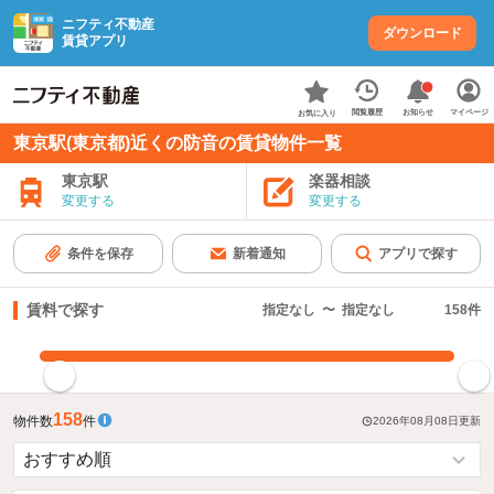
ニフティ不動産
ダウンロード
賃貸アプリ
お知らせ
閲覧履歴
マイページ
お気に入り
東京駅(東京都)近くの防音の賃貸物件一覧
東京駅
楽器相談
変更する
変更する
条件を保存
新着通知
アプリで探す
賃料で探す
指定なし
〜
指定なし
158
件
指定した賃料で絞り込む
158
物件数
件
2026年08月08日
更新