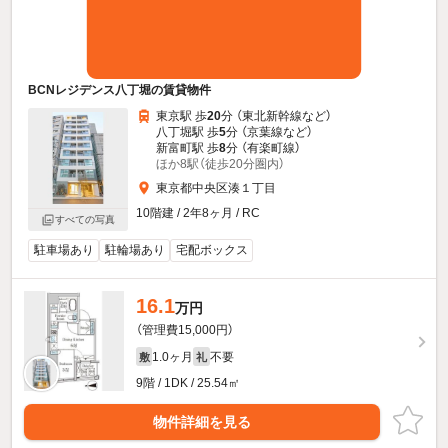
BCNレジデンス八丁堀の賃貸物件
東京駅 歩
20
分 （東北新幹線
など
）
八丁堀駅 歩
5
分 （京葉線
など
）
新富町駅 歩
8
分 （有楽町線）
ほか8駅（徒歩20分圏内）
東京都中央区湊１丁目
10階建 / 2年8ヶ月 / RC
すべての写真
駐車場あり
駐輪場あり
宅配ボックス
16.1
万円
（管理費15,000円）
1.0ヶ月
不要
敷
礼
9階 / 1DK / 25.54㎡
物件詳細を見る