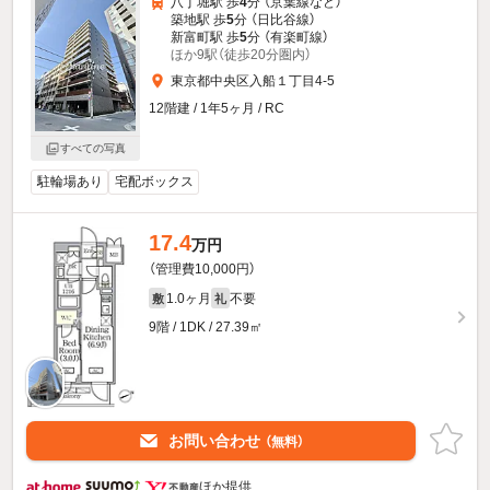
八丁堀駅 歩
4
分 （京葉線
など
）
築地駅 歩
5
分 （日比谷線）
新富町駅 歩
5
分 （有楽町線）
ほか9駅（徒歩20分圏内）
東京都中央区入船１丁目4-5
12階建 / 1年5ヶ月 / RC
すべての写真
駐輪場あり
宅配ボックス
17.4
万円
（管理費10,000円）
1.0ヶ月
不要
敷
礼
9階 / 1DK / 27.39㎡
お問い合わせ
（無料）
ほか提供