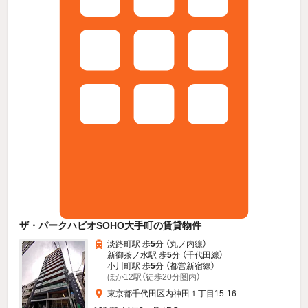
ザ・パークハビオSOHO大手町の賃貸物件
淡路町駅 歩
5
分 （丸ノ内線）
新御茶ノ水駅 歩
5
分 （千代田線）
小川町駅 歩
5
分 （都営新宿線）
ほか12駅（徒歩20分圏内）
東京都千代田区内神田１丁目15-16