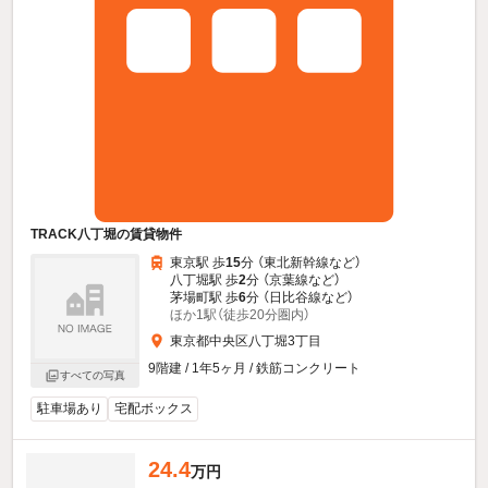
TRACK八丁堀の賃貸物件
東京駅 歩
15
分 （東北新幹線
など
）
八丁堀駅 歩
2
分 （京葉線
など
）
茅場町駅 歩
6
分 （日比谷線
など
）
ほか1駅（徒歩20分圏内）
東京都中央区八丁堀3丁目
9階建 / 1年5ヶ月 / 鉄筋コンクリート
すべての写真
駐車場あり
宅配ボックス
24.4
万円