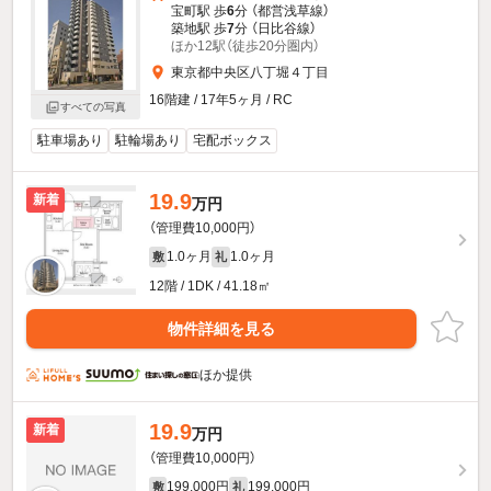
宝町駅 歩
6
分 （都営浅草線）
築地駅 歩
7
分 （日比谷線）
ほか12駅（徒歩20分圏内）
東京都中央区八丁堀４丁目
16階建 / 17年5ヶ月 / RC
すべての写真
駐車場あり
駐輪場あり
宅配ボックス
19.9
新着
万円
（管理費10,000円）
1.0ヶ月
1.0ヶ月
敷
礼
12階 / 1DK / 41.18㎡
物件詳細を見る
ほか提供
19.9
新着
万円
（管理費10,000円）
199,000円
199,000円
敷
礼