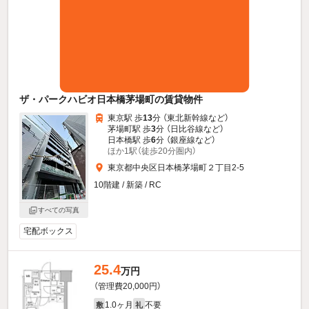
ザ・パークハビオ日本橋茅場町の賃貸物件
東京駅 歩
13
分 （東北新幹線
など
）
茅場町駅 歩
3
分 （日比谷線
など
）
日本橋駅 歩
6
分 （銀座線
など
）
ほか1駅（徒歩20分圏内）
東京都中央区日本橋茅場町２丁目2-5
10階建 / 新築 / RC
すべての写真
宅配ボックス
25.4
万円
（管理費20,000円）
1.0ヶ月
不要
敷
礼