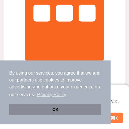
パークアクシス日本橋茅場町の賃貸物件
東京駅 歩
11
分 （東北新幹線
など
）
By using our services, you agree that we and
茅場町駅 歩
3
分 （日比谷線
など
）
our
partners
use cookies to improve
日本橋駅 歩
5
分 （銀座線
など
）
ほか1駅（徒歩20分圏内）
advertising and enhance your experience on
東京都中央区日本橋茅場町2丁目3-10
アプリに切り替えて、サクサクお部屋探し
our services.
Privacy Policy
11階建 / 7年7ヶ月 / RC
会員登録なしですぐ使える。マップ検索やお気に入り保存など、
アプリ限定の便利な機能が使えます！
OK
すべての写真
Web版で続行
アプリを開く
駐輪場あり
宅配ボックス
駅・沿線を変更
絞り込み条件を変更