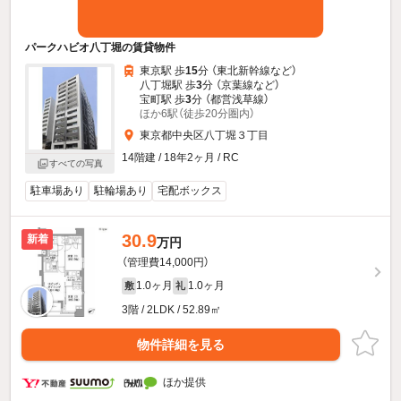
パークハビオ八丁堀の賃貸物件
東京駅 歩
15
分 （東北新幹線
など
）
八丁堀駅 歩
3
分 （京葉線
など
）
宝町駅 歩
3
分 （都営浅草線）
ほか6駅（徒歩20分圏内）
東京都中央区八丁堀３丁目
14階建 / 18年2ヶ月 / RC
すべての写真
駐車場あり
駐輪場あり
宅配ボックス
30.9
新着
万円
（管理費14,000円）
1.0ヶ月
1.0ヶ月
敷
礼
3階 / 2LDK / 52.89㎡
物件詳細を見る
ほか提供