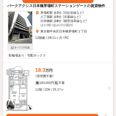
パークアクシス日本橋茅場町ステーションゲートの賃貸物件
茅場町駅 歩
3
分 （日比谷線
など
）
八丁堀駅 歩
5
分 （京葉線
など
）
日本橋駅 歩
8
分 （都営浅草線
など
）
ほか9駅（徒歩20分圏内）
東京都中央区日本橋茅場町２丁目
12階建 / 2年11ヶ月 / RC
すべての写真
駐輪場あり
宅配ボックス
18.3
万円
（管理費不要）
183,000円
不要
敷
礼
11階 / 1DK / 25.17㎡