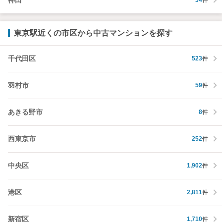
34
件
東京駅近くの市区から中古マンションを探す
千代田区
523
件
羽村市
59
件
あきる野市
8
件
西東京市
252
件
中央区
1,902
件
港区
2,811
件
新宿区
1,710
件