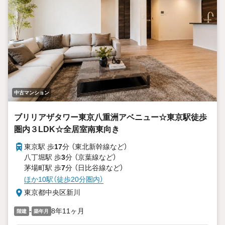
中古マンション
ブリリアザタワー東京八重洲アベニュー☆東京駅徒歩
圏内３LDK☆全居室南東向き
東京駅 歩
17
分 （東北新幹線
など
）
八丁堀駅 歩
3
分 （京葉線
など
）
茅場町駅 歩
7
分 （日比谷線
など
）
ほか10駅（徒歩20分圏内）
東京都中央区新川
-
8年11ヶ月
階建
築年月