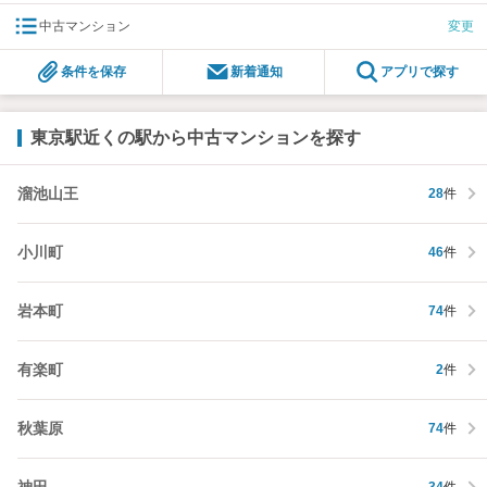
中古マンション
変更
条件を保存
新着通知
アプリで探す
東京駅近くの駅から中古マンションを探す
溜池山王
28
件
小川町
46
件
岩本町
74
件
有楽町
2
件
秋葉原
74
件
神田