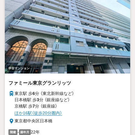
中古マンション
ファミール東京グランリッツ
東京駅 歩
6
分 （東北新幹線
など
）
日本橋駅 歩
3
分 （銀座線
など
）
京橋駅 歩
7
分 （銀座線）
ほか16駅（徒歩20分圏内）
東京都中央区日本橋
-
22年
階建
築年月