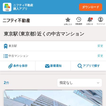
ニフティ不動産
ダウンロード
購入アプリ
お知らせ
閲覧履歴
マイページ
お気に入り
東京駅（東京都）近くの中古マンション
東京駅
変更
中古マンション
変更
条件を保存
新着通知
アプリで探す
2
件