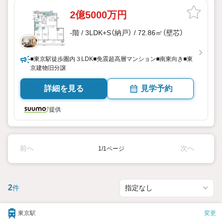
2億5000万円
-階 / 3LDK+S（納戸） / 72.86㎡（壁芯）
■東京駅徒歩圏内３LDK■免震超高層マンション■南東向き■東
京建物旧分譲
詳細を見る
見学予約
提供
前へ
次へ
1/1ページ
2
件
東京駅
変更