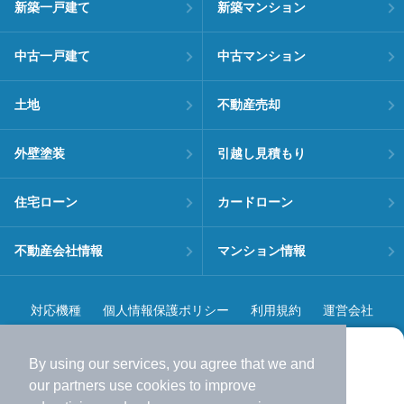
新築一戸建て
新築マンション
中古一戸建て
中古マンション
土地
不動産売却
外壁塗装
引越し見積もり
住宅ローン
カードローン
不動産会社情報
マンション情報
対応機種
個人情報保護ポリシー
利用規約
運営会社
ヘルプ・お問い合わせ
採用情報
By using our services, you agree that we and
より使いやすくなった
our
partners
use cookies to improve
アプリで物件探ししませんか？