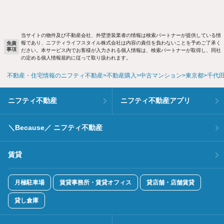
当サイトの物件及び不動産会社、外壁塗装業者の情報は検索パートナーが提供している情
報であり、ニフティライフスタイル株式会社は内容の責任を負わないことを予めご了承く
免責
事項
ださい。本サービス内でお客様が入力される個人情報は、検索パートナーが取得し、同社
の定める個人情報規約に従って取り扱われます。
不動産・住宅情報のニフティ不動産
不動産購入
中古マンション
東京都
千代
ニフティ不動産
ニフティ不動産アプリ
＼Because／ ニフティ不動産
賃貸
月極駐車場
賃貸事務所・賃貸オフィス
貸店舗・店舗賃貸
貸し倉庫