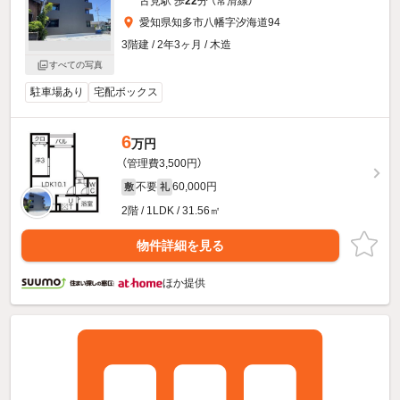
古見駅 歩
22
分 （常滑線）
愛知県知多市八幡字汐海道94
3階建 / 2年3ヶ月 / 木造
すべての写真
駐車場あり
宅配ボックス
6
万円
（管理費3,500円）
不要
60,000円
敷
礼
2階 / 1LDK / 31.56㎡
物件詳細を見る
ほか提供