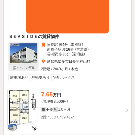
ＳＥＡＳＩＤＥの賃貸物件
日長駅 歩
4
分 （常滑線）
新舞子駅 歩
16
分 （常滑線）
長浦駅 歩
35
分 （常滑線）
愛知県知多市日長字神山畔
すべての写真
2階建 / 2年9ヶ月 / 木造
駐車場あり
駐輪場あり
宅配ボックス
7.65
万円
（管理費3,500円）
不要
1.0ヶ月
敷
礼
2階 / 3LDK / 59.41㎡