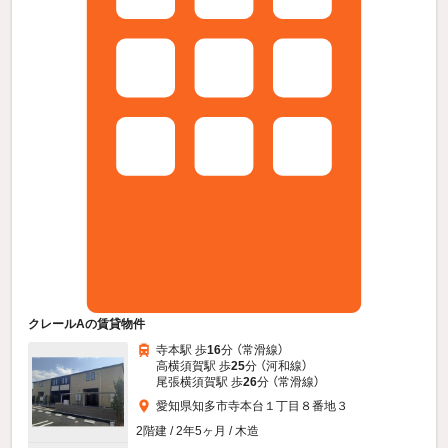
クレールAの賃貸物件
寺本駅 歩
16
分 （常滑線）
高横須賀駅 歩
25
分 （河和線）
尾張横須賀駅 歩
26
分 （常滑線）
愛知県知多市寺本台１丁目８番地３
2階建 / 2年5ヶ月 / 木造