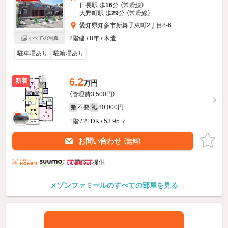
日長駅 歩
16
分 （常滑線）
大野町駅 歩
29
分 （常滑線）
愛知県知多市新舞子東町2丁目8-6
2階建 / 8年 / 木造
すべての写真
駐車場あり
駐輪場あり
6.2
新着
万円
（管理費3,500円）
不要
80,000円
敷
礼
1階 / 2LDK / 53.95㎡
お問い合わせ
（無料）
提供
メゾンファミールのすべての部屋を見る