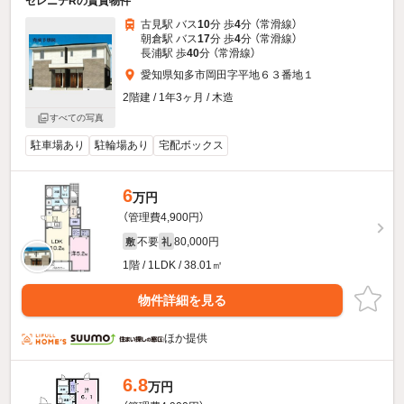
セレニテRの賃貸物件
古見駅 バス
10
分 歩
4
分 （常滑線）
朝倉駅 バス
17
分 歩
4
分 （常滑線）
長浦駅 歩
40
分 （常滑線）
愛知県知多市岡田字平地６３番地１
2階建 / 1年3ヶ月 / 木造
すべての写真
駐車場あり
駐輪場あり
宅配ボックス
6
万円
（管理費4,900円）
不要
80,000円
敷
礼
1階 / 1LDK / 38.01㎡
物件詳細を見る
ほか提供
6.8
万円