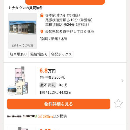
ミナタウンの賃貸物件
寺本駅 歩
7
分 （常滑線）
尾張横須賀駅 歩
19
分 （常滑線）
高横須賀駅 歩
24
分 （河和線）
愛知県知多市平野１丁目９番地
2階建 / 新築 / 木造
すべての写真
駐車場あり
駐輪場あり
宅配ボックス
6.8
万円
（管理費3,900円）
不要
1.0ヶ月
敷
礼
1階 / 1LDK / 44.02㎡
物件詳細を見る
ほか提供