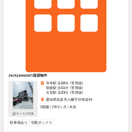
JackyawataIの賃貸物件
寺本駅 歩
10
分 （常滑線）
朝倉駅 歩
11
分 （常滑線）
古見駅 歩
23
分 （常滑線）
愛知県知多市八幡字汐海道94
3階建 / 2年3ヶ月 / 木造
すべての写真
駐車場あり
宅配ボックス