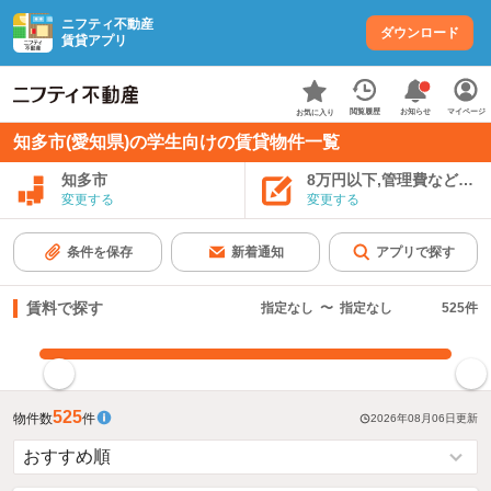
ニフティ不動産
ダウンロード
賃貸アプリ
お知らせ
閲覧履歴
マイページ
お気に入り
知多市(愛知県)の学生向けの賃貸物件一覧
知多市
8万円以下,管理費など込み
変更する
変更する
条件を保存
新着通知
アプリで探す
賃料で探す
指定なし
〜
指定なし
525
件
指定した賃料で絞り込む
525
物件数
件
2026年08月06日
更新