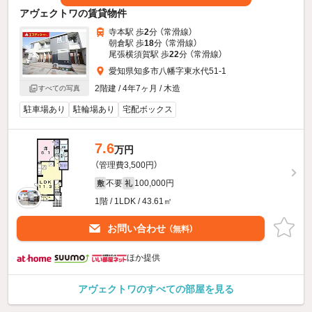
アヴェクトワの賃貸物件
寺本駅 歩
2
分 （常滑線）
朝倉駅 歩
18
分 （常滑線）
尾張横須賀駅 歩
22
分 （常滑線）
愛知県知多市八幡字東水代51-1
2階建 / 4年7ヶ月 / 木造
すべての写真
駐車場あり
駐輪場あり
宅配ボックス
7.6
万円
（管理費3,500円）
不要
100,000円
敷
礼
1階 / 1LDK / 43.61㎡
お問い合わせ
（無料）
ほか提供
アヴェクトワのすべての部屋を見る