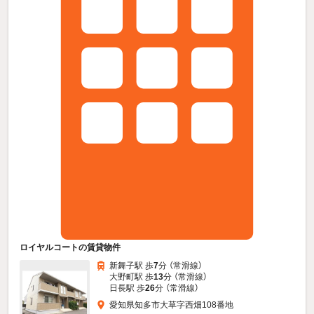
ロイヤルコートの賃貸物件
新舞子駅 歩
7
分 （常滑線）
大野町駅 歩
13
分 （常滑線）
日長駅 歩
26
分 （常滑線）
愛知県知多市大草字西畑108番地