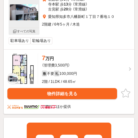
寺本駅 歩
13
分 （常滑線）
古見駅 歩
20
分 （常滑線）
愛知県知多市八幡新町１丁目７番地１０
2階建 / 6年5ヶ月 / 木造
すべての写真
駐車場あり
駐輪場あり
7
万円
（管理費3,500円）
不要
100,000円
敷
礼
2階 / 1LDK / 48.65㎡
物件詳細を見る
ほか提供