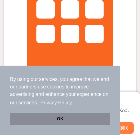
By using our services, you agree that we and
our
partners
use cookies to improve
エクセレンス新舞子の賃貸物件
advertising and enhance your experience on
新舞子駅 歩
3
分 （常滑線）
アプリに切り替えて、サクサクお部屋探し
our services.
Privacy Policy
日長駅 歩
20
分 （常滑線）
大野町駅 歩
24
分 （常滑線）
会員登録なしですぐ使える。マップ検索やお気に入り保存など、
愛知県知多市新舞子字竜
アプリ限定の便利な機能が使えます！
OK
すべての写真
4階建 / 11年5ヶ月 / RC
Web版で続行
アプリを開く
市区町村を変更
絞り込み条件を変更
駐車場あり
駐輪場あり
宅配ボックス