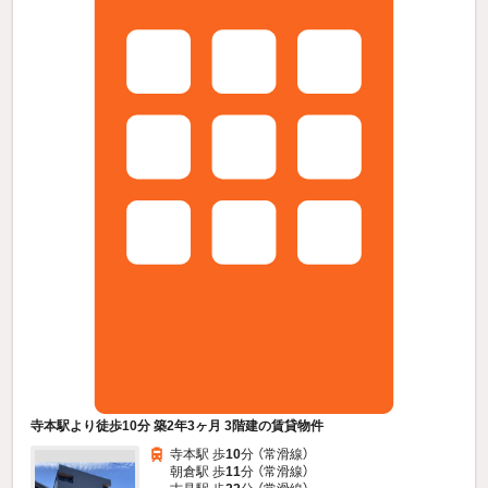
寺本駅より徒歩10分 築2年3ヶ月 3階建の賃貸物件
寺本駅 歩
10
分 （常滑線）
朝倉駅 歩
11
分 （常滑線）