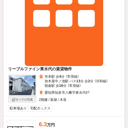
リーブルファイン東水代の賃貸物件
寺本駅 歩
4
分 （常滑線）
加木屋中ノ池駅 バス
13
分 歩
2
分 （河和線）
朝倉駅 歩
16
分 （常滑線）
愛知県知多市八幡字東水代67
2階建 / 新築 / 木造
すべての写真
駐車場あり
宅配ボックス
6.3
万円