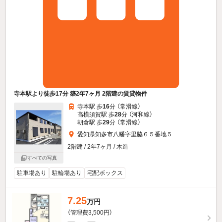
寺本駅より徒歩17分 築2年7ヶ月 2階建の賃貸物件
寺本駅 歩
16
分 （常滑線）
高横須賀駅 歩
28
分 （河和線）
朝倉駅 歩
29
分 （常滑線）
愛知県知多市八幡字里脇６５番地５
2階建 / 2年7ヶ月 / 木造
すべての写真
駐車場あり
駐輪場あり
宅配ボックス
7.25
万円
（管理費3,500円）