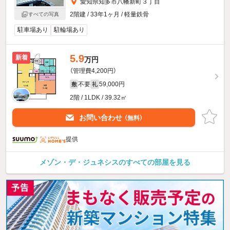
愛知県知多市八幡新町３丁目
2階建 / 33年1ヶ月 / 軽量鉄骨
すべての写真
駐車場あり
駐輪場あり
5.9
新着
万円
（管理費4,200円）
不要
59,000円
敷
礼
2階 / 1LDK / 39.32㎡
お問い合わせ
（無料）
提供
メゾン・デ・ジュネシスのすべての部屋を見る