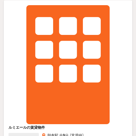
ルミエールの賃貸物件
朝倉駅 歩
9
分 （常滑線）