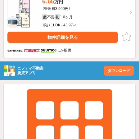
6.65
万円
（管理費3,900円）
不要
1.0ヶ月
敷
礼
1階 / 1LDK / 43.97㎡
物件詳細を見る
ほか提供
ニフティ不動産
ダウンロード
賃貸アプリ