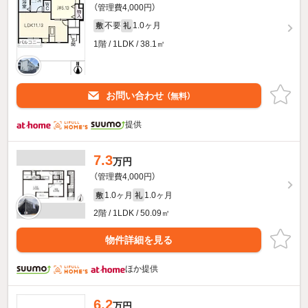
（管理費4,000円）
不要
1.0ヶ月
敷
礼
1階 / 1LDK / 38.1㎡
お問い合わせ
（無料）
提供
7.3
万円
（管理費4,000円）
1.0ヶ月
1.0ヶ月
敷
礼
2階 / 1LDK / 50.09㎡
物件詳細を見る
ほか提供
6.2
万円