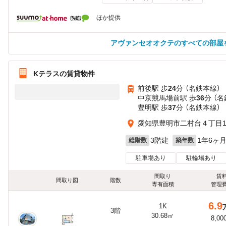
ほか提供
アヴァンセオオクテのすべての部屋
Kテラスの賃貸物件
前後駅 歩
24
分 （名鉄本線）
中京競馬場前駅 歩
36
分 （
豊明駅 歩
37
分 （名鉄本線）
愛知県豊明市二村台４丁目13
3階建
1年6ヶ
総階数
築年数
駐車場あり
駐輪場あり
間取り
賃
間取り図
階数
専有面積
管理
6.9
1K
3階
30.68㎡
8,00