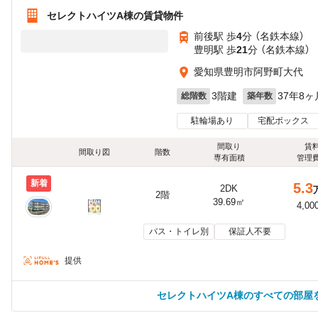
セレクトハイツA棟の賃貸物件
前後駅 歩
4
分 （名鉄本線）
豊明駅 歩
21
分 （名鉄本線）
愛知県豊明市阿野町大代
3階建
37年8ヶ
総階数
築年数
駐輪場あり
宅配ボックス
間取り
賃
間取り図
階数
専有面積
管理
新着
5.3
2DK
2階
39.69㎡
4,00
バス・トイレ別
保証人不要
提供
セレクトハイツA棟のすべての部屋