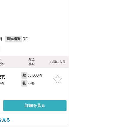
月
RC
建物構造
料
敷金
お気に入り
費等
礼金
53,000円
敷
万円
不要
0円
礼
詳細を見る
を見る