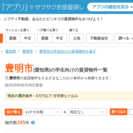
、ニフティ不動産。あなたにピッタリの賃貸物件をみつけよう！
マンションを買う
一戸建てを買う
建てる
新築
中古
新築
中古
土地
不動産会社
調べる
愛知県
豊明市
豊明市の学生向けの賃貸物件を探す
豊明市
(愛知県)の学生向けの賃貸物件一覧
豊明市
の賃貸物件をさまざまなこだわり条件から検索できます。
2026年08月09日
更新
現在の選択条件：
8万円以下,管理費など込み
絞り込み
並び替え
＆
345
物件数
件