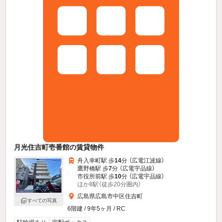
月光住吉町壱番館の賃貸物件
舟入幸町駅 歩
14
分 （広電江波線）
鷹野橋駅 歩
7
分 （広電宇品線）
市役所前駅 歩
10
分 （広電宇品線）
ほか8駅（徒歩20分圏内）
広島県広島市中区住吉町
すべての写真
6階建 / 9年5ヶ月 / RC