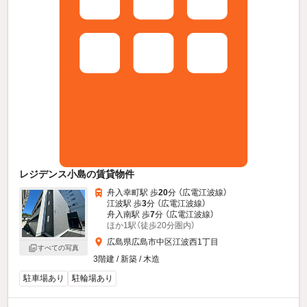
レジデンス小島の賃貸物件
舟入幸町駅 歩
20
分 （広電江波線）
江波駅 歩
3
分 （広電江波線）
舟入南駅 歩
7
分 （広電江波線）
ほか1駅（徒歩20分圏内）
広島県広島市中区江波西1丁目
すべての写真
3階建 / 新築 / 木造
駐車場あり
駐輪場あり