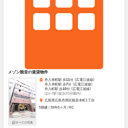
メゾン観音の賃貸物件
舟入幸町駅 歩
11
分 （広電江波線）
舟入本町駅 歩
7
分 （広電江波線）
舟入町駅 歩
10
分 （広電江波線）
ほか7駅（徒歩20分圏内）
広島県広島市西区観音本町1丁目
5階建 / 39年6ヶ月 / RC
すべての写真