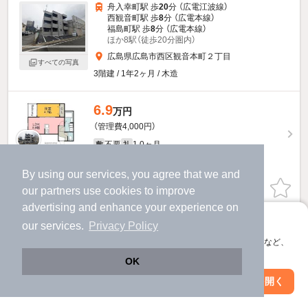
舟入幸町駅 歩
20
分 （広電江波線）
西観音町駅 歩
8
分 （広電本線）
福島町駅 歩
8
分 （広電本線）
ほか8駅（徒歩20分圏内）
広島県広島市西区観音本町２丁目
すべての写真
3階建 / 1年2ヶ月 / 木造
6.9
万円
（管理費4,000円）
不要
1.0ヶ月
敷
礼
3階 / 1LDK / 33.44㎡
By using our services, you agree that we and
お問い合わせ
our
partners
use cookies to improve
（無料）
advertising and enhance your experience on
提供
アプリに切り替えて、サクサクお部屋探し
our services.
Privacy Policy
会員登録なしですぐ使える。マップ検索やお気に入り保存など、
6.7
アプリ限定の便利な機能が使えます！
万円
OK
（管理費4,000円）
Web版で続行
アプリを開く
駅・沿線を変更
絞り込み条件を変更
不要
1.0ヶ月
敷
礼
1階 / 1LDK / 35.76㎡