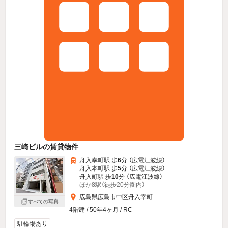
三崎ビルの賃貸物件
舟入幸町駅 歩
6
分 （広電江波線）
舟入本町駅 歩
5
分 （広電江波線）
舟入町駅 歩
10
分 （広電江波線）
ほか8駅（徒歩20分圏内）
広島県広島市中区舟入幸町
すべての写真
4階建 / 50年4ヶ月 / RC
駐輪場あり