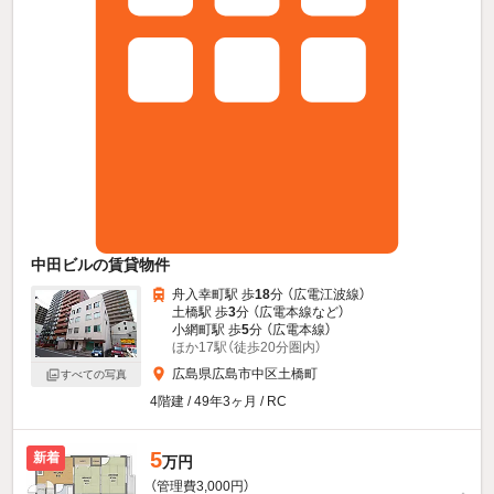
中田ビルの賃貸物件
舟入幸町駅 歩
18
分 （広電江波線）
土橋駅 歩
3
分 （広電本線
など
）
小網町駅 歩
5
分 （広電本線）
ほか17駅（徒歩20分圏内）
広島県広島市中区土橋町
すべての写真
4階建 / 49年3ヶ月 / RC
5
新着
万円
（管理費3,000円）