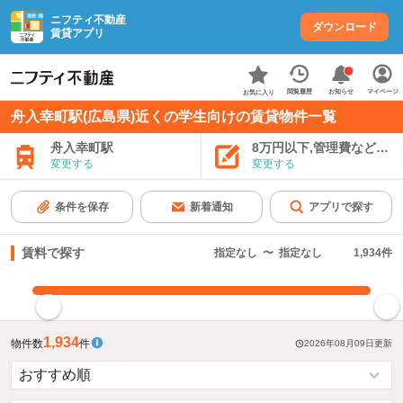
ニフティ不動産
ダウンロード
賃貸アプリ
お知らせ
閲覧履歴
マイページ
お気に入り
舟入幸町駅(広島県)近くの学生向けの賃貸物件一覧
舟入幸町駅
8万円以下,管理費など込み
変更する
変更する
条件を保存
新着通知
アプリで探す
賃料で探す
指定なし
〜
指定なし
1,934
件
指定した賃料で絞り込む
1,934
物件数
件
2026年08月09日
更新