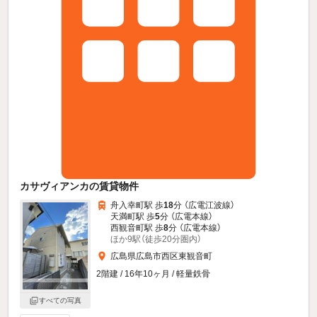
カサヴィアンカの賃貸物件
舟入幸町駅 歩
18
分 （広電江波線）
天満町駅 歩
5
分 （広電本線）
西観音町駅 歩
8
分 （広電本線）
ほか9駅（徒歩20分圏内）
広島県広島市西区東観音町
2階建 / 16年10ヶ月 / 軽量鉄骨
すべての写真