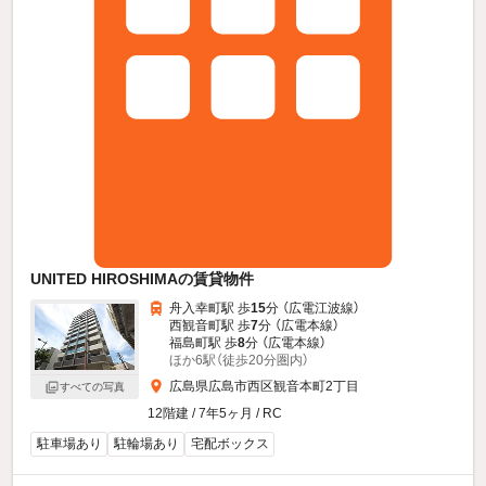
UNITED HIROSHIMAの賃貸物件
舟入幸町駅 歩
15
分 （広電江波線）
西観音町駅 歩
7
分 （広電本線）
福島町駅 歩
8
分 （広電本線）
ほか6駅（徒歩20分圏内）
広島県広島市西区観音本町2丁目
すべての写真
12階建 / 7年5ヶ月 / RC
駐車場あり
駐輪場あり
宅配ボックス