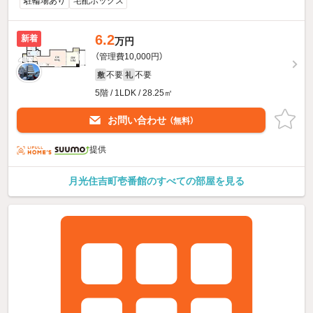
駐輪場あり
宅配ボックス
6.2
新着
万円
（管理費10,000円）
不要
不要
敷
礼
5階 / 1LDK / 28.25㎡
お問い合わせ
（無料）
提供
月光住吉町壱番館のすべての部屋を見る