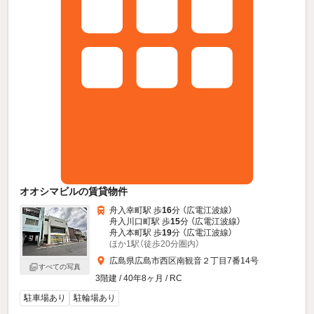
オオシマビルの賃貸物件
舟入幸町駅 歩
16
分 （広電江波線）
舟入川口町駅 歩
15
分 （広電江波線）
舟入本町駅 歩
19
分 （広電江波線）
ほか1駅（徒歩20分圏内）
広島県広島市西区南観音２丁目7番14号
すべての写真
3階建 / 40年8ヶ月 / RC
駐車場あり
駐輪場あり