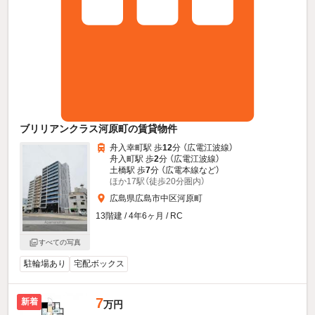
ブリリアンクラス河原町の賃貸物件
舟入幸町駅 歩
12
分 （広電江波線）
舟入町駅 歩
2
分 （広電江波線）
土橋駅 歩
7
分 （広電本線
など
）
ほか17駅（徒歩20分圏内）
広島県広島市中区河原町
13階建 / 4年6ヶ月 / RC
すべての写真
駐輪場あり
宅配ボックス
7
新着
万円