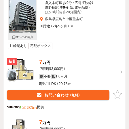
舟入本町駅 歩
9
分 （広電江波線）
鷹野橋駅 歩
9
分 （広電宇品線）
ほか8駅（徒歩20分圏内）
広島県広島市中区住吉町
10階建 / 2年5ヶ月 / RC
すべての写真
駐輪場あり
宅配ボックス
7
新着
万円
（管理費3,000円）
不要
1.0ヶ月
敷
礼
5階 / 1LDK / 29.78㎡
お問い合わせ
（無料）
提供
7
万円