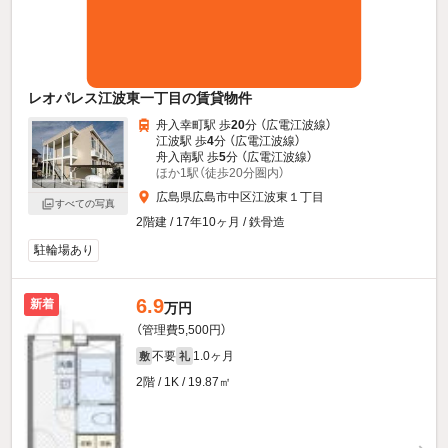
レオパレス江波東一丁目の賃貸物件
舟入幸町駅 歩
20
分 （広電江波線）
江波駅 歩
4
分 （広電江波線）
舟入南駅 歩
5
分 （広電江波線）
ほか1駅（徒歩20分圏内）
広島県広島市中区江波東１丁目
すべての写真
2階建 / 17年10ヶ月 / 鉄骨造
駐輪場あり
6.9
新着
万円
（管理費5,500円）
不要
1.0ヶ月
敷
礼
2階 / 1K / 19.87㎡