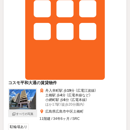
コスモ平和大通の賃貸物件
舟入幸町駅 歩
19
分 （広電江波線）
土橋駅 歩
4
分 （広電本線
など
）
小網町駅 歩
6
分 （広電本線）
ほか17駅（徒歩20分圏内）
広島県広島市中区土橋町
すべての写真
11階建 / 34年6ヶ月 / SRC
駐輪場あり