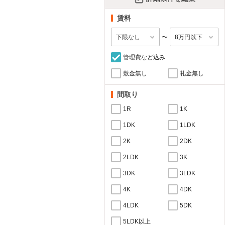
賃料
〜
管理費など込み
敷金無し
礼金無し
間取り
1R
1K
1DK
1LDK
2K
2DK
2LDK
3K
3DK
3LDK
4K
4DK
4LDK
5DK
5LDK以上