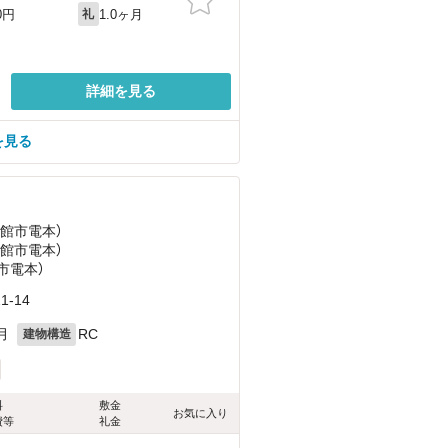
1.0ヶ月
0円
礼
詳細を見る
を見る
函館市電本）
函館市電本）
市電本）
-14
月
RC
建物構造
料
敷金
お気に入り
費等
礼金