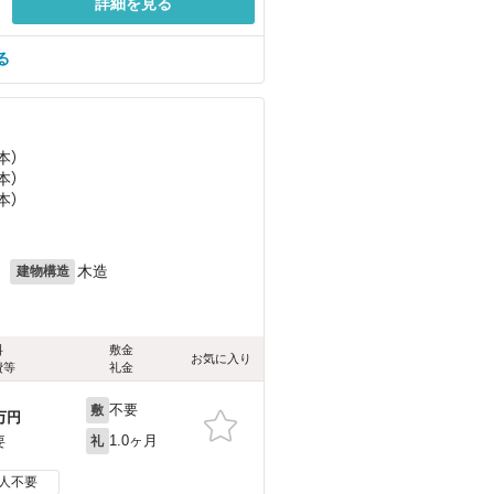
詳細を見る
る
本）
本）
本）
月
木造
建物構造
料
敷金
お気に入り
費等
礼金
不要
敷
万円
1.0ヶ月
要
礼
人不要