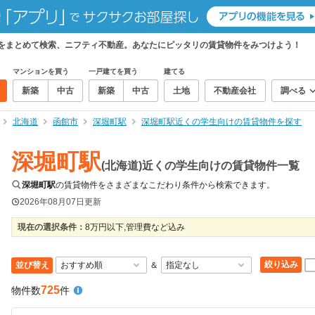
件をまとめて検索、ニフティ不動産。あなたにピッタリの賃貸物件をみつけよう！
マンションを買う
一戸建てを買う
建てる
新築
中古
新築
中古
土地
不動産会社
調べる
北海道
函館市
深堀町駅
深堀町駅近くの学生向けの賃貸物件を探す
深堀町駅
(北海道)近くの学生向けの賃貸物件一覧
深堀町駅
の賃貸物件をさまざまなこだわり条件から検索できます。
2026年08月07日
更新
現在の選択条件：
8万円以下,管理費など込み
絞り込み
並び替え
＆
725
物件数
件