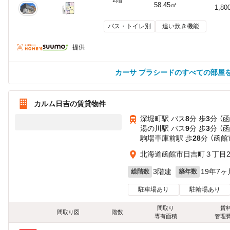
58.45㎡
1,80
バス・トイレ別
追い炊き機能
提供
カーサ プラシードのすべての部屋
カルム日吉の賃貸物件
深堀町駅 バス
8
分 歩
3
分 （
湯の川駅 バス
9
分 歩
3
分 （
駒場車庫前駅 歩
28
分 （函館
北海道函館市日吉町３丁目21
3階建
19年7ヶ
総階数
築年数
駐車場あり
駐輪場あり
間取り
賃
間取り図
階数
専有面積
管理