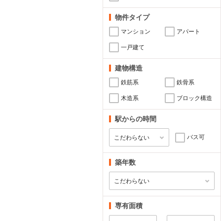
物件タイプ
マンション
アパート
一戸建て
建物構造
鉄筋系
鉄骨系
木造系
ブロック構造
駅からの時間
バス可
築年数
専有面積