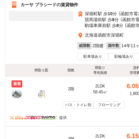
カーサ プラシードの賃貸物件
深堀町駅 歩
10
分 （函館市電
競馬場前駅 歩
8
分 （函館市
駒場車庫前駅 歩
8
分 （函館
北海道函館市深堀町
2階建
14年11
総階数
築年数
駐車場あり
駐輪場あり
間取り
賃
間取り図
階数
専有面積
管理
新着
6.05
2LDK
2階
58.45㎡
1,80
バス・トイレ別
フローリング
提供
6.15
2LDK
2階