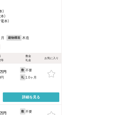
本）
電本）
市電本）
ヶ月
木造
建物構造
料
敷金
お気に入り
費等
礼金
不要
敷
万円
1.0ヶ月
0円
礼
詳細を見る
不要
敷
万円