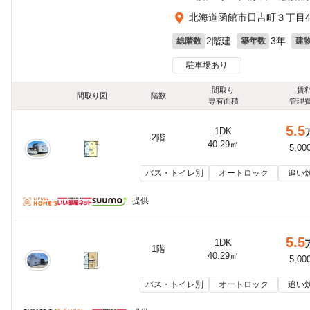
北海道函館市日吉町３丁目4
2階建
3年
総階数
築年数
建
駐車場あり
間取り
賃
間取り図
階数
専有面積
管理
5.5
1DK
2階
40.29㎡
5,00
バス・トイレ別
オートロック
追い
提供
5.5
1DK
1階
40.29㎡
5,00
バス・トイレ別
オートロック
追い