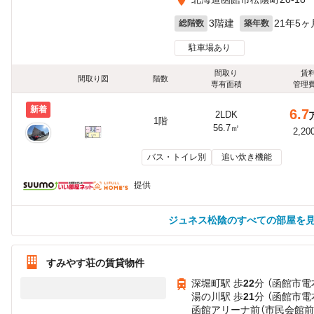
3階建
21年5ヶ
総階数
築年数
駐車場あり
間取り
賃
間取り図
階数
専有面積
管理
新着
6.7
2LDK
1階
56.7㎡
2,20
バス・トイレ別
追い炊き機能
提供
ジュネス松陰のすべての部屋を
すみやす荘の賃貸物件
深堀町駅 歩
22
分 （函館市電
湯の川駅 歩
21
分 （函館市電
函館アリーナ前（市民会館前