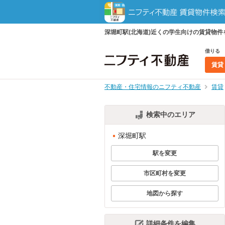
深堀町駅(北海道)近くの学生向けの賃貸物
借りる
賃貸
不動産・住宅情報のニフティ不動産
賃貸
検索中のエリア
深堀町駅
駅を変更
市区町村を変更
地図から探す
詳細条件を編集