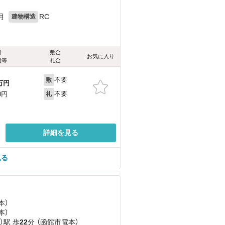
月
RC
建物構造
料
敷金
お気に入り
費等
礼金
不要
敷
万円
不要
0円
礼
詳細を見る
見る
本）
本）
）駅 歩
22
分 （函館市電本）