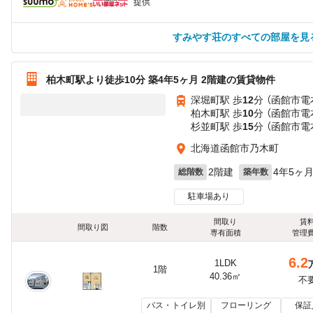
提供
すみやす荘のすべての部屋を見
柏木町駅より徒歩10分 築4年5ヶ月 2階建の賃貸物件
深堀町駅 歩
12
分 （函館市電
柏木町駅 歩
10
分 （函館市電
杉並町駅 歩
15
分 （函館市電
北海道函館市乃木町
2階建
4年5ヶ
総階数
築年数
駐車場あり
間取り
賃
間取り図
階数
専有面積
管理
6.2
1LDK
1階
40.36㎡
不
バス・トイレ別
フローリング
保証