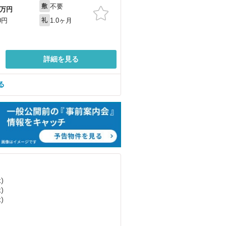
不要
敷
万円
1.0ヶ月
0円
礼
詳細を見る
る
）
）
）