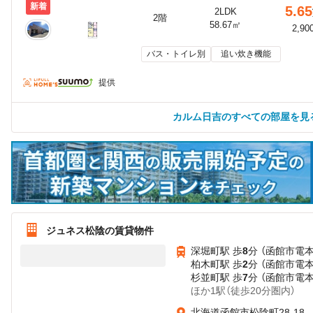
新着
5.65
2LDK
2階
58.67㎡
2,90
バス・トイレ別
追い炊き機能
提供
カルム日吉のすべての部屋を見
ジュネス松陰の賃貸物件
深堀町駅 歩
8
分 （函館市電本
柏木町駅 歩
2
分 （函館市電本
杉並町駅 歩
7
分 （函館市電本
ほか1駅（徒歩20分圏内）
北海道函館市松陰町28-18