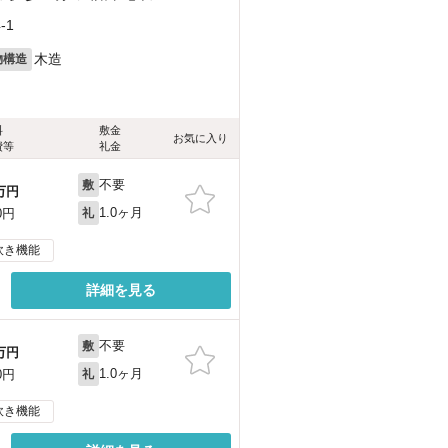
-1
木造
物構造
料
敷金
お気に入り
費等
礼金
不要
敷
万円
1.0ヶ月
0円
礼
炊き機能
詳細を見る
不要
敷
万円
1.0ヶ月
0円
礼
炊き機能