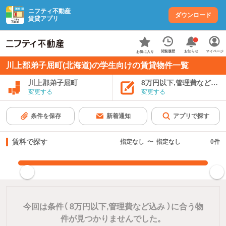
ニフティ不動産
ダウンロード
賃貸アプリ
お知らせ
閲覧履歴
マイページ
お気に入り
川上郡弟子屈町(北海道)の学生向けの賃貸物件一覧
川上郡弟子屈町
8万円以下,管理費など込み
変更する
変更する
条件を保存
新着通知
アプリで探す
賃料で探す
指定なし
〜
指定なし
0
件
指定した賃料で絞り込む
今回は条件（
8万円以下,管理費など込み
）に合う物
件が見つかりませんでした。