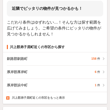
近隣でピッタリの物件が見つかるかも！
こだわり条件はゆずれない…！そんな方は探す範囲を
広げてみましょう。ご希望の条件にピッタリの物件が
見つかるかもしれません！
川上郡弟子屈町近くの市区から探す
釧路郡釧路町
158
件
厚岸郡厚岸町
6
件
厚岸郡浜中町
1
件
川上郡弟子屈町近くの市区をもっと表示
白糠郡白糠町
目梨郡羅臼町
札幌市中央区
8
1
4,333
件
件
件