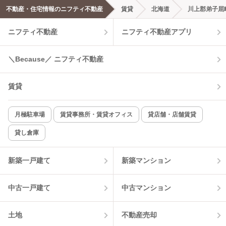
エアコンあり
都市ガス
不動産・住宅情報のニフティ不動産
賃貸
北海道
川上郡弟子屈
ニフティ不動産
ニフティ不動産アプリ
温水洗浄便座
オートロック
コンロ2口以上
追焚き機能
＼Because／ ニフティ不動産
TV付インターホン
角部屋
賃貸
新着のみ
インターネット無料
月極駐車場
賃貸事務所・賃貸オフィス
貸店舗・店舗賃貸
貸し倉庫
該当件数:
物件一覧に反映
0
件
新築一戸建て
新築マンション
中古一戸建て
中古マンション
土地
不動産売却