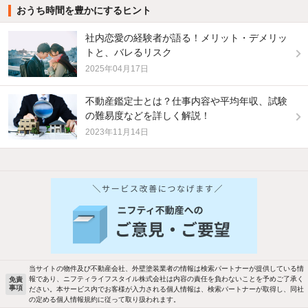
おうち時間を豊かにするヒント
社内恋愛の経験者が語る！メリット・デメリッ
トと、バレるリスク
2025年04月17日
不動産鑑定士とは？仕事内容や平均年収、試験
の難易度などを詳しく解説！
2023年11月14日
他の人はこんな条件で絞り込んでいます！
人気のこだわり条件
バス・トイレ別
2階以上
駐車場あり
ペット相談
当サイトの物件及び不動産会社、外壁塗装業者の情報は検索パートナーが提供している情
報であり、ニフティライフスタイル株式会社は内容の責任を負わないことを予めご了承く
免責
洗濯機置場あり
独立洗面台
事項
ださい。本サービス内でお客様が入力される個人情報は、検索パートナーが取得し、同社
の定める個人情報規約に従って取り扱われます。