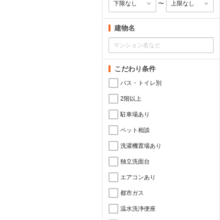
〜
建物名
こだわり条件
バス・トイレ別
2階以上
駐車場あり
ペット相談
洗濯機置場あり
独立洗面台
エアコンあり
都市ガス
温水洗浄便座