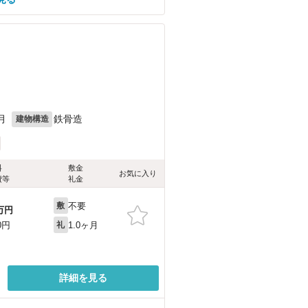
月
鉄骨造
建物構造
料
敷金
お気に入り
費等
礼金
不要
敷
万円
1.0ヶ月
0円
礼
詳細を見る