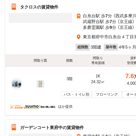
タクロスの賃貸物件
白糸台駅 歩
7
分 （西武多摩川
武蔵野台駅 歩
7
分 （京王線）
多磨霊園駅 歩
9
分 （京王線）
東京都府中市白糸台４丁目37
3階建
4年5ヶ
総階数
築年数
間取り
賃
間取り図
階数
専有面積
管理
7.6
1K
3階
24.32㎡
4,00
バス・トイレ別
フローリング
オー
ほか提供
ガーデンコート東府中の賃貸物件