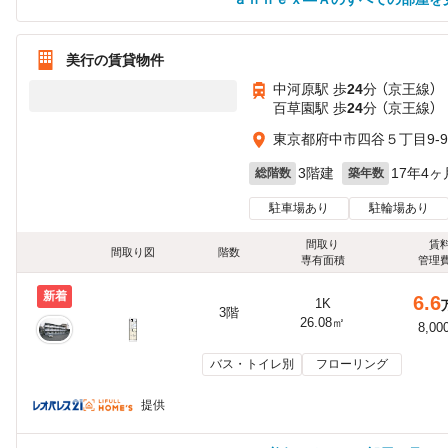
美行の賃貸物件
中河原駅 歩
24
分 （京王線）
百草園駅 歩
24
分 （京王線）
東京都府中市四谷５丁目9-9
3階建
17年4ヶ
総階数
築年数
駐車場あり
駐輪場あり
間取り
賃
間取り図
階数
専有面積
管理
新着
6.6
1K
3階
26.08㎡
8,00
バス・トイレ別
フローリング
提供