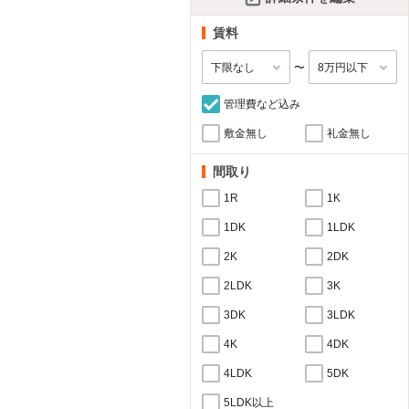
賃料
〜
管理費など込み
敷金無し
礼金無し
間取り
1R
1K
1DK
1LDK
2K
2DK
2LDK
3K
3DK
3LDK
4K
4DK
4LDK
5DK
5LDK以上