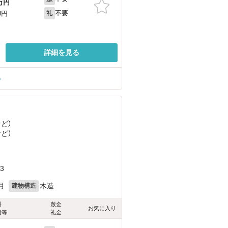
万円
不要
0円
礼
詳細を見る
る
など
）
など
）
3
月
木造
建物構造
料
敷金
お気に入り
費等
礼金