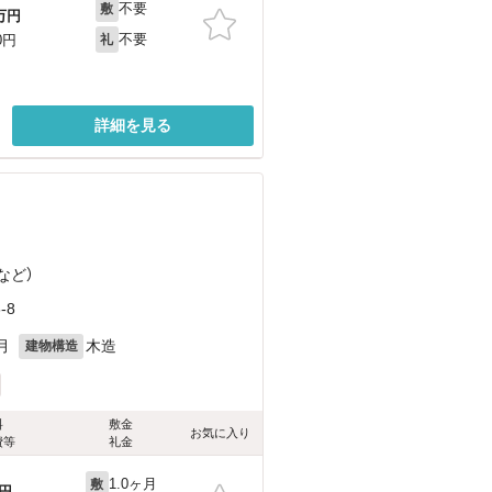
不要
敷
万円
不要
0円
礼
詳細を見る
など
）
-8
月
木造
建物構造
料
敷金
お気に入り
費等
礼金
1.0ヶ月
敷
円