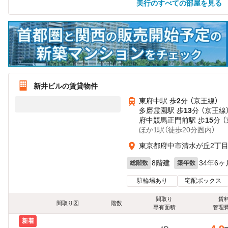
美行のすべての部屋を見る
新井ビルの賃貸物件
東府中駅 歩
2
分 （京王線）
多磨霊園駅 歩
13
分 （京王線
府中競馬正門前駅 歩
15
分 
ほか1駅（徒歩20分圏内）
東京都府中市清水が丘2丁
8階建
34年6ヶ
総階数
築年数
駐輪場あり
宅配ボックス
間取り
賃
間取り図
階数
専有面積
管理
新着