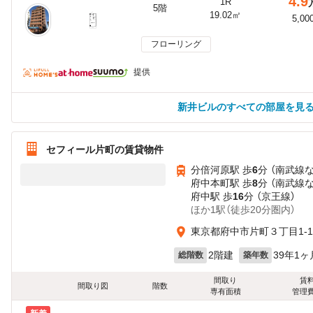
4.9
1R
5階
19.02㎡
5,00
フローリング
提供
新井ビルのすべての部屋を見
セフィール片町の賃貸物件
分倍河原駅 歩
6
分 （南武線
府中本町駅 歩
8
分 （南武線
府中駅 歩
16
分 （京王線）
ほか1駅（徒歩20分圏内）
東京都府中市片町３丁目1-1
2階建
39年1ヶ
総階数
築年数
間取り
賃
間取り図
階数
専有面積
管理