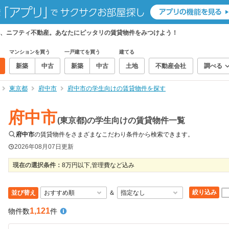
、ニフティ不動産。あなたにピッタリの賃貸物件をみつけよう！
マンションを買う
一戸建てを買う
建てる
新築
中古
新築
中古
土地
不動産会社
調べる
東京都
府中市
府中市の学生向けの賃貸物件を探す
府中市
(東京都)の学生向けの賃貸物件一覧
府中市
の賃貸物件をさまざまなこだわり条件から検索できます。
2026年08月07日
更新
現在の選択条件：
8万円以下,管理費など込み
絞り込み
並び替え
＆
1,121
物件数
件