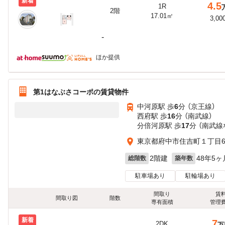
新着
4.5
1R
2階
17.01㎡
3,00
-
ほか提供
第1はなぶさコーポの賃貸物件
中河原駅 歩
6
分 （京王線）
西府駅 歩
16
分 （南武線）
分倍河原駅 歩
17
分 （南武線
東京都府中市住吉町１丁目6
2階建
48年5ヶ
総階数
築年数
駐車場あり
駐輪場あり
間取り
賃
間取り図
階数
専有面積
管理
新着
7
2DK
万