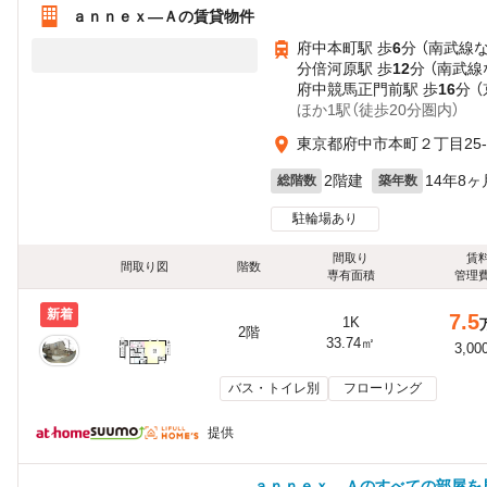
ａｎｎｅｘ—Ａの賃貸物件
府中本町駅 歩
6
分 （南武線
分倍河原駅 歩
12
分 （南武線
府中競馬正門前駅 歩
16
分 
ほか1駅（徒歩20分圏内）
東京都府中市本町２丁目25-
2階建
14年8ヶ
総階数
築年数
駐輪場あり
間取り
賃
間取り図
階数
専有面積
管理
新着
7.5
1K
2階
33.74㎡
3,00
バス・トイレ別
フローリング
提供
ａｎｎｅｘ—Ａのすべての部屋を