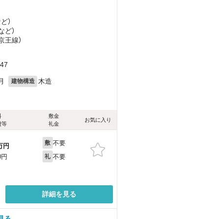
など
）
など
）
（京王線）
47
月
木造
建物構造
料
敷金
お気に入り
費等
礼金
不要
敷
万円
不要
0円
礼
詳細を見る
見る