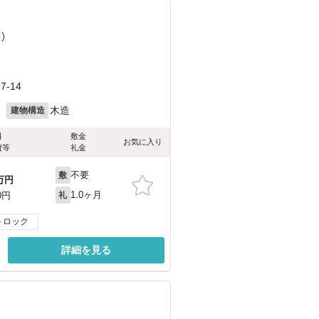
）
-14
月
木造
建物構造
料
敷金
お気に入り
費等
礼金
不要
敷
万円
1.0ヶ月
0円
礼
トロック
詳細を見る