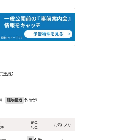
）
（京王線）
目
月
鉄骨造
建物構造
料
敷金
お気に入り
費等
礼金
不要
敷