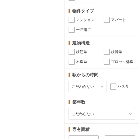
物件タイプ
マンション
アパート
一戸建て
建物構造
鉄筋系
鉄骨系
木造系
ブロック構造
駅からの時間
バス可
築年数
専有面積