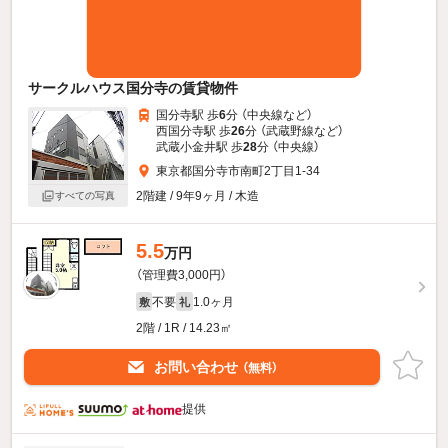
サークルハウス国分寺の賃貸物件
国分寺駅 歩
6
分 （中央線
など
）
西国分寺駅 歩
26
分 （武蔵野線
など
）
武蔵小金井駅 歩
28
分 （中央線）
東京都国分寺市南町2丁目1-34
2階建 / 9年9ヶ月 / 木造
すべての写真
5.5
万円
（管理費3,000円）
不要
1.0ヶ月
敷
礼
2階 / 1R / 14.23㎡
お問い合わせ
（無料）
提供