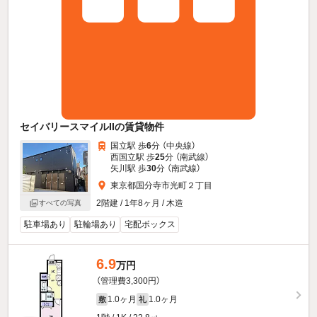
セイバリースマイルIIの賃貸物件
国立駅 歩
6
分 （中央線）
西国立駅 歩
25
分 （南武線）
矢川駅 歩
30
分 （南武線）
東京都国分寺市光町２丁目
2階建 / 1年8ヶ月 / 木造
すべての写真
駐車場あり
駐輪場あり
宅配ボックス
6.9
万円
（管理費3,300円）
1.0ヶ月
1.0ヶ月
敷
礼