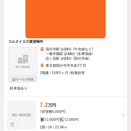
コルヌイエの賃貸物件
国分寺駅 歩
14
分 （中央線
など
）
一橋学園駅 歩
18
分 （多摩湖線）
恋ヶ窪駅 歩
23
分 （国分寺線）
東京都国分寺市本多3丁目
2階建 / 15年5ヶ月 / 軽量鉄骨
すべての写真
駐車場あり
7.2
万円
（管理費5,000円）
72,000円
72,000円
敷
礼
1階 / 1K / 22.96㎡