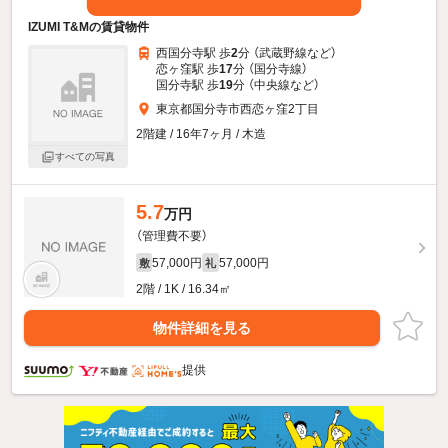
IZUMI T&Mの賃貸物件
西国分寺駅 歩
2
分 （武蔵野線
など
）
恋ヶ窪駅 歩
17
分 （国分寺線）
国分寺駅 歩
19
分 （中央線
など
）
東京都国分寺市西恋ヶ窪2丁目
2階建 / 16年7ヶ月 / 木造
すべての写真
5.7
万円
（管理費不要）
57,000円
57,000円
敷
礼
2階 / 1K / 16.34㎡
物件詳細を見る
提供