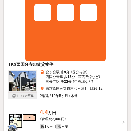
TKS西国分寺の賃貸物件
恋ヶ窪駅 歩
9
分 （国分寺線）
西国分寺駅 歩
15
分 （武蔵野線
など
）
国分寺駅 歩
22
分 （中央線
など
）
東京都国分寺市東恋ヶ窪4丁目26-12
2階建 / 10年5ヶ月 / 木造
すべての写真
4.4
万円
（管理費2,000円）
1.0ヶ月
不要
敷
礼