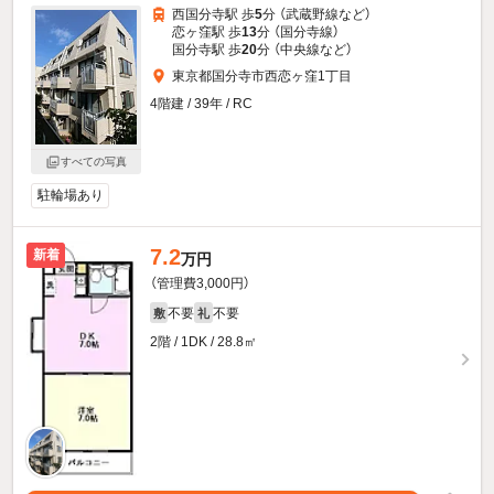
西国分寺駅 歩
5
分 （武蔵野線
など
）
恋ヶ窪駅 歩
13
分 （国分寺線）
国分寺駅 歩
20
分 （中央線
など
）
東京都国分寺市西恋ヶ窪1丁目
4階建 / 39年 / RC
すべての写真
駐輪場あり
7.2
新着
万円
（管理費3,000円）
不要
不要
敷
礼
2階 / 1DK / 28.8㎡