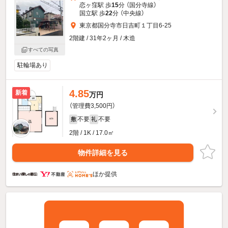
恋ヶ窪駅 歩
15
分 （国分寺線）
国立駅 歩
22
分 （中央線）
東京都国分寺市日吉町１丁目6-25
2階建 / 31年2ヶ月 / 木造
すべての写真
駐輪場あり
4.85
新着
万円
（管理費3,500円）
不要
不要
敷
礼
2階 / 1K / 17.0㎡
物件詳細を見る
ほか提供