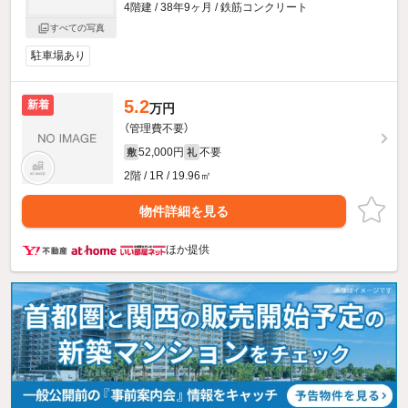
4階建 / 38年9ヶ月 / 鉄筋コンクリート
すべての写真
駐車場あり
5.2
新着
万円
（管理費不要）
52,000円
不要
敷
礼
2階 / 1R / 19.96㎡
物件詳細を見る
ほか提供