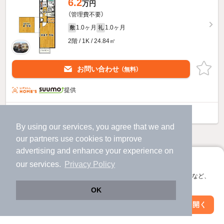
6.2
万円
（管理費不要）
1.0ヶ月
1.0ヶ月
敷
礼
2階 / 1K / 24.84㎡
お問い合わせ
（無料）
提供
チサカ第5のすべての部屋を見る
By using our services, you agree that we and
our
partners
use cookies to improve
他の人はこんな条件で絞り込んでいます！
advertising and enhance your experience on
人気のこだわり条件
アプリに切り替えて、サクサクお部屋探し
our services.
Privacy Policy
バス・トイレ別
2階以上
会員登録なしですぐ使える。マップ検索やお気に入り保存など、
アプリ限定の便利な機能が使えます！
OK
駐車場あり
ペット相談
Web版で続行
アプリを開く
市区町村を変更
絞り込み条件を変更
洗濯機置場あり
独立洗面台