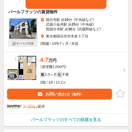
パールフラッツの賃貸物件
国分寺駅 歩
10
分 （中央線
など
）
武蔵小金井駅 歩
25
分 （中央線）
西国分寺駅 歩
30
分 （武蔵野線
など
）
東京都国分寺市本多５丁目
2階建 / 19年7ヶ月 / 木造
すべての写真
4.7
万円
（管理費2,000円）
1.0ヶ月
不要
敷
礼
2階 / 1R / 13.2㎡
お問い合わせ
（無料）
提供
パールフラッツのすべての部屋を見る