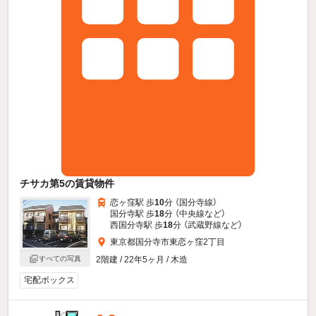
チサカ第5の賃貸物件
恋ヶ窪駅 歩
10
分 （国分寺線）
国分寺駅 歩
18
分 （中央線
など
）
西国分寺駅 歩
18
分 （武蔵野線
など
）
東京都国分寺市東恋ヶ窪2丁目
すべての写真
2階建 / 22年5ヶ月 / 木造
宅配ボックス