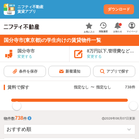
ニフティ不動産
ダウンロード
賃貸アプリ
お知らせ
閲覧履歴
マイページ
お気に入り
国分寺市(東京都)の学生向けの賃貸物件一覧
国分寺市
8万円以下,管理費など込み
変更する
変更する
条件を保存
新着通知
アプリで探す
賃料で探す
指定なし
〜
指定なし
738
件
指定した賃料で絞り込む
738
物件数
件
2026年08月07日
更新