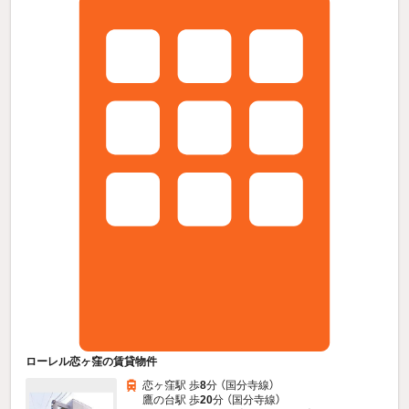
ローレル恋ヶ窪の賃貸物件
恋ヶ窪駅 歩
8
分 （国分寺線）
鷹の台駅 歩
20
分 （国分寺線）