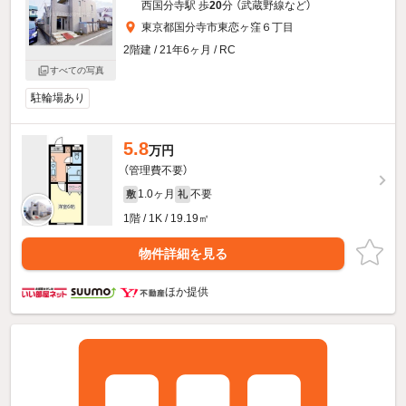
西国分寺駅 歩
20
分 （武蔵野線
など
）
東京都国分寺市東恋ヶ窪６丁目
2階建 / 21年6ヶ月 / RC
すべての写真
駐輪場あり
5.8
万円
（管理費不要）
1.0ヶ月
不要
敷
礼
1階 / 1K / 19.19㎡
物件詳細を見る
ほか提供