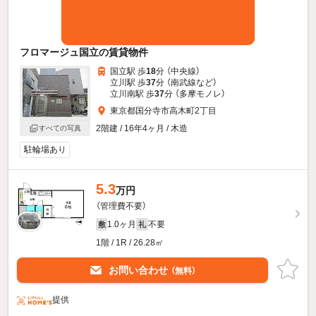
フロマージュ国立の賃貸物件
国立駅 歩
18
分 （中央線）
立川駅 歩
37
分 （南武線
など
）
立川南駅 歩
37
分 （多摩モノレ）
東京都国分寺市高木町2丁目
2階建 / 16年4ヶ月 / 木造
すべての写真
駐輪場あり
5.3
万円
（管理費不要）
1.0ヶ月
不要
敷
礼
1階 / 1R / 26.28㎡
お問い合わせ
（無料）
提供