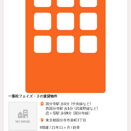
一葉松フェイズ・２の賃貸物件
国分寺駅 歩
1
分 （中央線
など
）
西国分寺駅 歩
1
分 （武蔵野線
など
）
恋ヶ窪駅 歩
19
分 （国分寺線）
東京都国分寺市泉町3丁目
8階建 / 21年11ヶ月 / 鉄骨