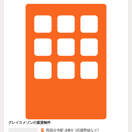
グレイスメゾンの賃貸物件
西国分寺駅 歩
8
分 （武蔵野線
など
）