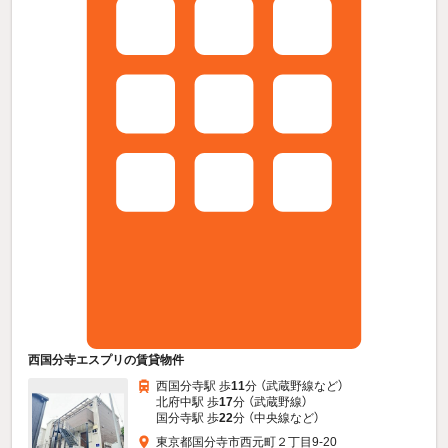
西国分寺エスプリの賃貸物件
西国分寺駅 歩
11
分 （武蔵野線
など
）
北府中駅 歩
17
分 （武蔵野線）
国分寺駅 歩
22
分 （中央線
など
）
東京都国分寺市西元町２丁目9-20