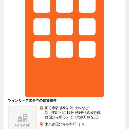
ツインリーフ国分寺の賃貸物件
国分寺駅 歩
5
分 （中央線
など
）
新小平駅 バス
15
分 歩
5
分 （武蔵野線）
西国分寺駅 歩
25
分 （武蔵野線
など
）
東京都国分寺市本町1丁目