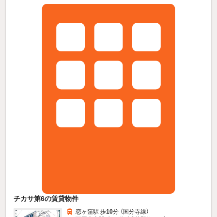
チカサ第6の賃貸物件
恋ヶ窪駅 歩
10
分 （国分寺線）