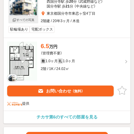
西国分寺駅 歩
20
分 （武蔵野線
など
）
国分寺駅 歩
21
分 （中央線
など
）
東京都国分寺市東恋ヶ窪4丁目
すべての写真
2階建 / 20年3ヶ月 / 木造
駐輪場あり
宅配ボックス
6.5
万円
（管理費不要）
1.0ヶ月
1.0ヶ月
敷
礼
2階 / 1K / 24.02㎡
お問い合わせ
（無料）
提供
チカサ第6のすべての部屋を見る