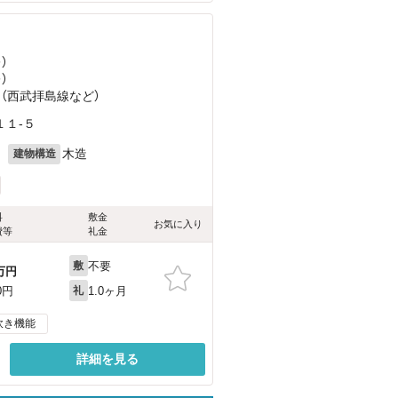
）
）
 （西武拝島線
など
）
１-５
月
木造
建物構造
料
敷金
お気に入り
費等
礼金
不要
敷
万円
1.0ヶ月
0円
礼
炊き機能
詳細を見る