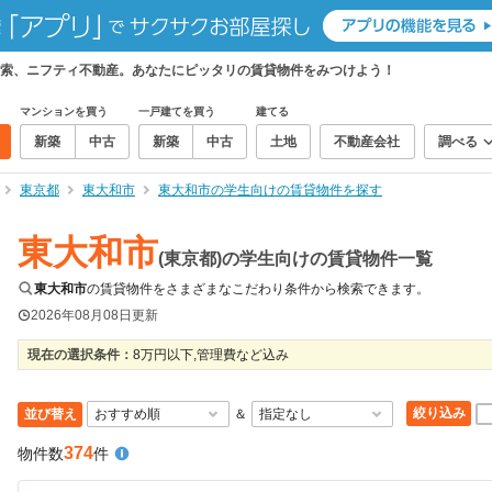
索、ニフティ不動産。あなたにピッタリの賃貸物件をみつけよう！
マンションを買う
一戸建てを買う
建てる
新築
中古
新築
中古
土地
不動産会社
調べる
東京都
東大和市
東大和市の学生向けの賃貸物件を探す
東大和市
(東京都)の学生向けの賃貸物件一覧
東大和市
の賃貸物件をさまざまなこだわり条件から検索できます。
2026年08月08日
更新
現在の選択条件：
8万円以下,管理費など込み
絞り込み
並び替え
＆
374
物件数
件