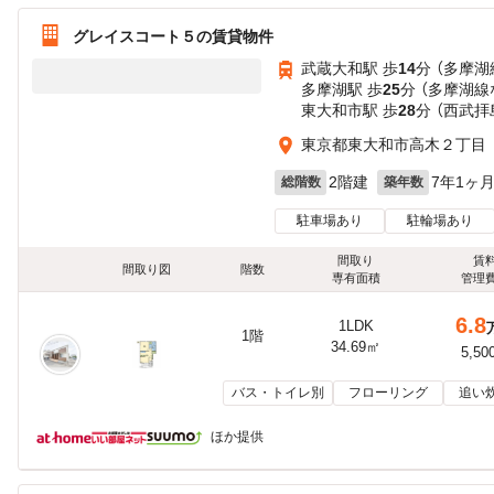
グレイスコート５の賃貸物件
武蔵大和駅 歩
14
分 （多摩湖
多摩湖駅 歩
25
分 （多摩湖線
東大和市駅 歩
28
分 （西武拝
東京都東大和市高木２丁目
2階建
7年1ヶ
総階数
築年数
駐車場あり
駐輪場あり
間取り
賃
間取り図
階数
専有面積
管理
6.8
1LDK
1階
34.69㎡
5,50
バス・トイレ別
フローリング
追い
ほか提供