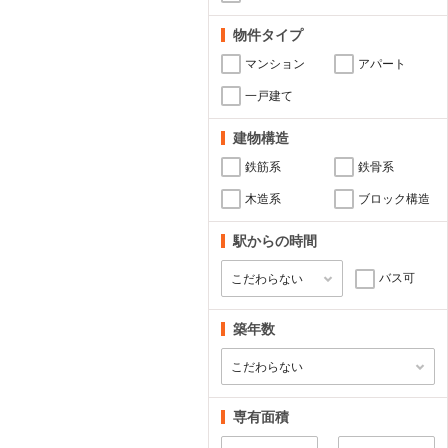
物件タイプ
マンション
アパート
一戸建て
建物構造
鉄筋系
鉄骨系
木造系
ブロック構造
駅からの時間
バス可
築年数
専有面積