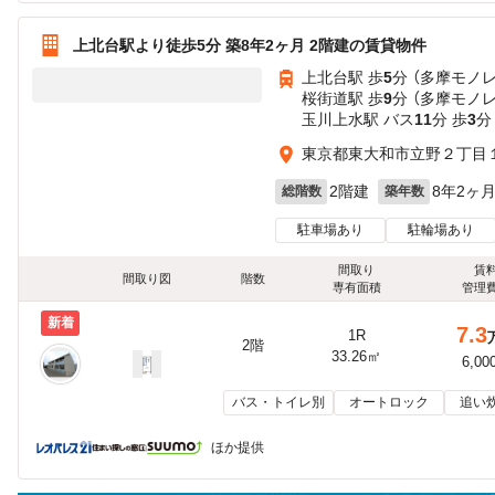
上北台駅より徒歩5分 築8年2ヶ月 2階建の賃貸物件
上北台駅 歩
5
分 （多摩モノレ
桜街道駅 歩
9
分 （多摩モノレ
玉川上水駅 バス
11
分 歩
3
分
東京都東大和市立野２丁目１
2階建
8年2ヶ
総階数
築年数
駐車場あり
駐輪場あり
間取り
賃
間取り図
階数
専有面積
管理
新着
7.3
1R
2階
33.26㎡
6,00
バス・トイレ別
オートロック
追い
ほか提供