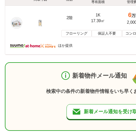
専有面積
管理
6
1K
万
2階
17.39㎡
2,00
フローリング
保証人不要
コンロ
ほか提供
新着物件メール通知
検索中の条件の新着物件情報をいち早く
新着メール通知を受け