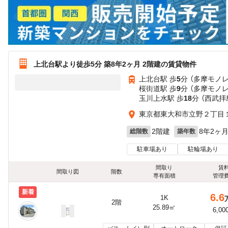
上北台駅より徒歩5分 築8年2ヶ月 2階建の賃貸物件
上北台駅 歩
5
分 （多摩モノレ
桜街道駅 歩
9
分 （多摩モノレ
玉川上水駅 歩
18
分 （西武
東京都東大和市立野２丁目１
2階建
8年2ヶ
総階数
築年数
駐車場あり
駐輪場あり
間取り
賃
間取り図
階数
専有面積
管理
新着
6.6
1K
2階
25.89㎡
6,00