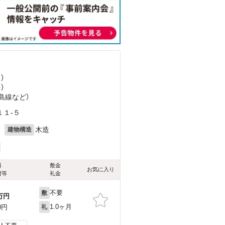
）
）
拝島線
など
）
１-５
月
木造
建物構造
料
敷金
お気に入り
費等
礼金
不要
敷
万円
1.0ヶ月
0円
礼