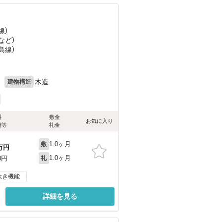
線）
など
）
島線）
月
木造
建物構造
料
敷金
お気に入り
費等
礼金
1.0ヶ月
敷
万円
1.0ヶ月
0円
礼
炊き機能
詳細を見る