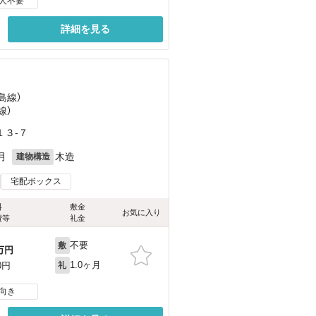
人不要
詳細を見る
島線）
線）
３-７
月
木造
建物構造
宅配ボックス
料
敷金
お気に入り
費等
礼金
不要
敷
万円
1.0ヶ月
0円
礼
向き