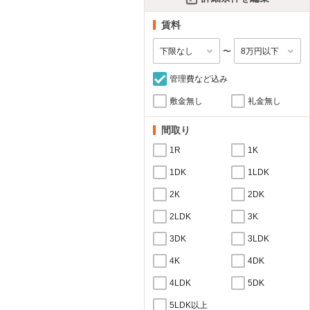
賃料
〜
管理費など込み
敷金無し
礼金無し
間取り
1R
1K
1DK
1LDK
2K
2DK
2LDK
3K
3DK
3LDK
4K
4DK
4LDK
5DK
5LDK以上