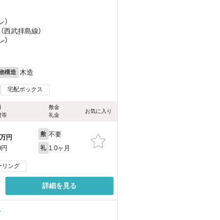
レ）
 （西武拝島線）
レ）
木造
物構造
宅配ボックス
料
敷金
お気に入り
費等
礼金
不要
敷
万円
1.0ヶ月
0円
礼
ーリング
詳細を見る
る