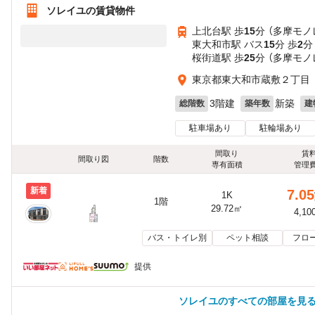
ソレイユの賃貸物件
上北台駅 歩
15
分 （多摩モノ
東大和市駅 バス
15
分 歩
2
分
桜街道駅 歩
25
分 （多摩モノ
東京都東大和市蔵敷２丁目
3階建
新築
総階数
築年数
建
駐車場あり
駐輪場あり
間取り
賃
間取り図
階数
専有面積
管理
新着
7.05
1K
1階
29.72㎡
4,10
バス・トイレ別
ペット相談
フロ
提供
ソレイユのすべての部屋を見