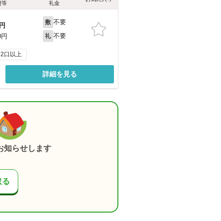
費等
礼金
不要
敷
円
不要
0円
礼
2口以上
詳細を見る
お知らせします
取る