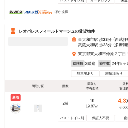
バス・トイレ別
オートロック
保証
ほか提供
レオパレスフィールドマーシュの賃貸物件
東大和市駅 歩
23
分 （西武拝
武蔵大和駅 歩
23
分 （多摩湖
東京都東大和市仲原２丁目１
2階建
24年5ヶ
総階数
築年数
駐車場あり
駐輪場あり
間取り
賃
間取り図
階数
専有面積
管理
新着
4.3
1K
2階
19.87㎡
6,00
バス・トイレ別
保証人不要
南