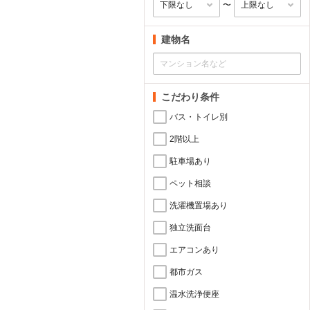
〜
建物名
こだわり条件
バス・トイレ別
2階以上
駐車場あり
ペット相談
洗濯機置場あり
独立洗面台
エアコンあり
都市ガス
温水洗浄便座