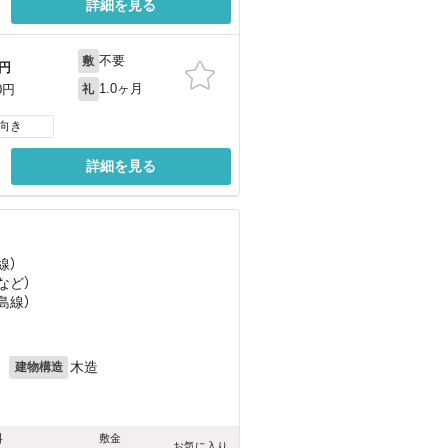
詳細を見る
不要
敷
円
1.0ヶ月
0円
礼
向き
詳細を見る
線）
など
）
島線）
月
木造
建物構造
料
敷金
お気に入り