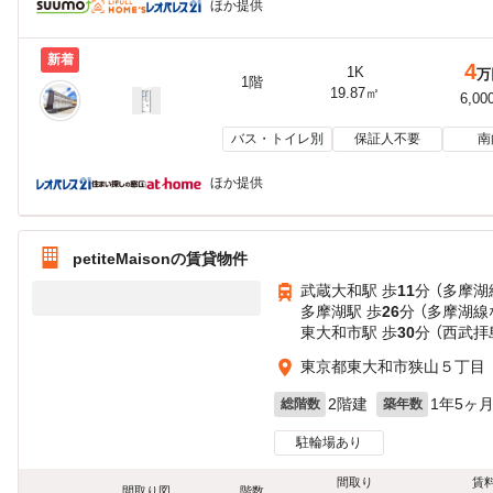
ほか提供
新着
4
1K
万
1階
19.87㎡
6,00
バス・トイレ別
保証人不要
南
ほか提供
petiteMaisonの賃貸物件
武蔵大和駅 歩
11
分 （多摩湖
多摩湖駅 歩
26
分 （多摩湖線
東大和市駅 歩
30
分 （西武拝
東京都東大和市狭山５丁目
2階建
1年5ヶ
総階数
築年数
駐輪場あり
間取り
賃
間取り図
階数