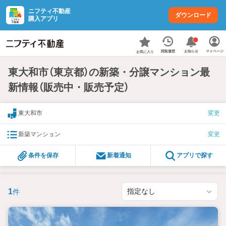
ニフティ不動産
ダウンロード
購入アプリ
お知らせ
閲覧履歴
マイページ
お気に入り
東大和市（東京都）の新築・分譲マンション最
新情報（販売中・販売予定）
東大和市
変更
新築マンション
変更
条件を保存
新着通知
アプリで探す
1
件