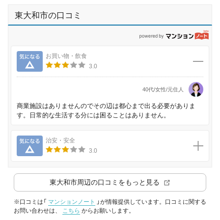
東大和市の口コミ
p
気になる
お買い物・飲食
3.0
40代/女性/元住人
商業施設はありませんのでその辺は都心まで出る必要がありま
す。日常的な生活する分には困ることはありません。
気になる
治安・安全
3.0
東大和市
周辺の口コミをもっと見る
※口コミは「
マンションノート
」が情報提供しています。口コミに関する
お問い合わせは、
こちら
からお願いします。