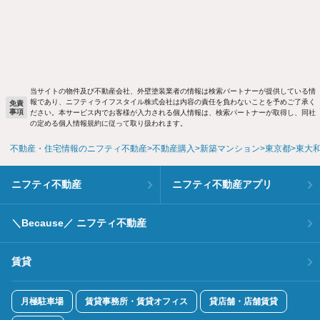
当サイトの物件及び不動産会社、外壁塗装業者の情報は検索パートナーが提供している情
報であり、ニフティライフスタイル株式会社は内容の責任を負わないことを予めご了承く
免責
事項
ださい。本サービス内でお客様が入力される個人情報は、検索パートナーが取得し、同社
の定める個人情報規約に従って取り扱われます。
不動産・住宅情報のニフティ不動産
不動産購入
新築マンション
東京都
東大
ニフティ不動産
ニフティ不動産アプリ
＼Because／ ニフティ不動産
賃貸
月極駐車場
賃貸事務所・賃貸オフィス
貸店舗・店舗賃貸