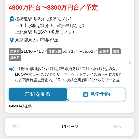
4900万円台〜8300万円台／予定
桜街道駅 歩
2
分 （多摩モノレ）
玉川上水駅 歩
8
分 （西武拝島線
など
）
上北台駅 歩
16
分 （多摩モノレ）
東京都東大和市桜が丘
2LDK〜4LDK
60.71㎡〜85.62㎡
-
-
間取り
専有面積
所在階
階建
-
築年月
「桜街道」駅徒歩2分×西武拝島線始発駅「玉川上水」駅徒歩8分。
LICOPA東大和徒歩7分やザ・マーケットプレイス東大和徒歩8分
など商業施設生活圏内。JR中央線「立川」駅13分×ららぽーと立川
立飛最寄り「立飛」直通6分。2LDK4LDK60平米台85平米台の豊富
なプラン。ZEH×低炭素建築物認定取得予定
詳細を見る
見学予約
提供
前へ
次へ
1/1ページ