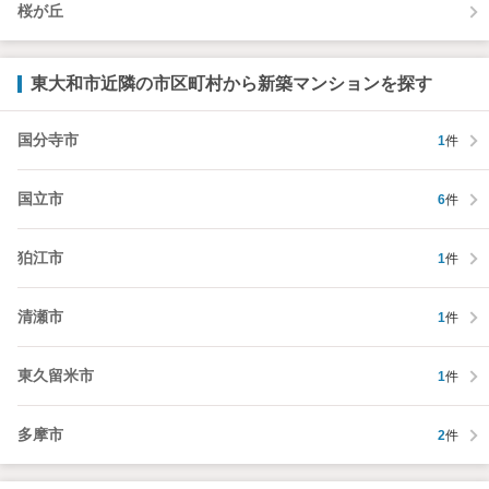
桜が丘
東大和市近隣の市区町村から新築マンションを探す
国分寺市
1
件
国立市
6
件
狛江市
1
件
清瀬市
1
件
東久留米市
1
件
多摩市
2
件