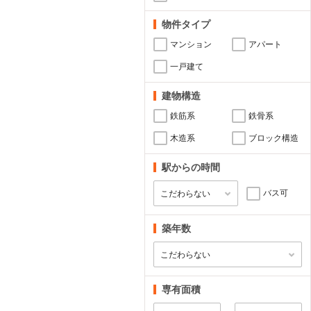
物件タイプ
マンション
アパート
一戸建て
建物構造
鉄筋系
鉄骨系
木造系
ブロック構造
駅からの時間
バス可
築年数
専有面積