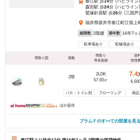
春江駅 歩
14
分 （ハピライン
森田駅 歩
24
分 （ハピライン
鷲塚針原駅 歩
26
分 （三国芦
福井県坂井市春江町江留上昭
2階建
16年7ヶ
総階数
築年数
駐車場あり
駐輪場あり
間取り
賃
間取り図
階数
専有面積
管理
7.4
2LDK
2階
57.93㎡
6,50
バス・トイレ別
フローリング
保証
ほか提供
プラムＦのすべての部屋を見
春江駅より徒歩17分 築16年7ヶ月 2階建の賃貸物件