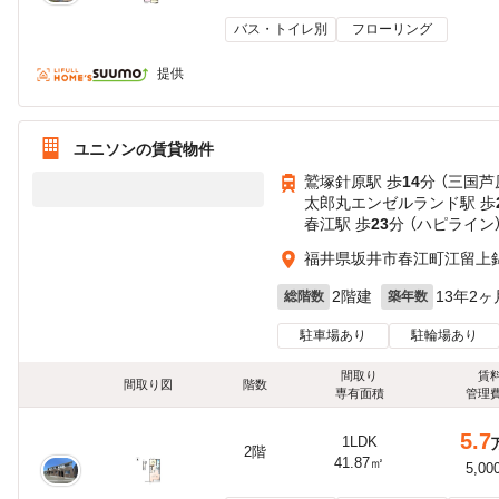
バス・トイレ別
フローリング
提供
ユニソンの賃貸物件
鷲塚針原駅 歩
14
分 （三国芦
太郎丸エンゼルランド駅 歩
春江駅 歩
23
分 （ハピライン
福井県坂井市春江町江留上
2階建
13年2ヶ
総階数
築年数
駐車場あり
駐輪場あり
間取り
賃
間取り図
階数
専有面積
管理
5.7
1LDK
2階
41.87㎡
5,00