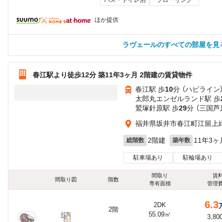
ほか提供
ラヴェールのすべての部屋を見
春江駅より徒歩12分 築11年3ヶ月 2階建の賃貸物件
春江駅 歩
10
分 （ハピライン
太郎丸エンゼルランド駅 歩
鷲塚針原駅 歩
29
分 （三国芦
福井県坂井市春江町江留上
2階建
11年3ヶ
総階数
築年数
駐車場あり
駐輪場あり
間取り
賃
間取り図
階数
専有面積
管理
6.3
2DK
2階
55.09㎡
3,80