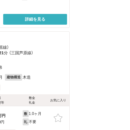
詳細を見る
原線）
21
分 （三国芦原線）
）
錦
月
木造
建物構造
料
敷金
お気に入り
費等
礼金
1.0ヶ月
敷
万円
不要
0円
礼