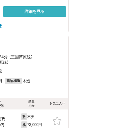
詳細を見る
る
）
24
分 （三国芦原線）
原線）
緑
月
木造
建物構造
料
敷金
お気に入り
費等
礼金
不要
敷
万円
73,000円
0円
礼