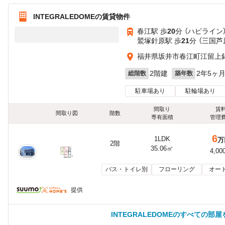
INTEGRALEDOMEの賃貸物件
春江駅 歩
20
分 （ハピライン
鷲塚針原駅 歩
21
分 （三国芦
福井県坂井市春江町江留上
2階建
2年5ヶ
総階数
築年数
駐車場あり
駐輪場あり
間取り
賃
間取り図
階数
専有面積
管理
6
1LDK
万
2階
35.06㎡
4,00
バス・トイレ別
フローリング
オー
提供
INTEGRALEDOMEのすべての部