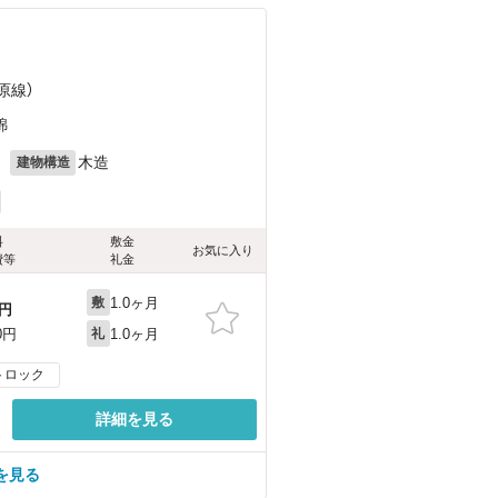
）
原線）
錦
月
木造
建物構造
料
敷金
お気に入り
費等
礼金
1.0ヶ月
敷
円
1.0ヶ月
0円
礼
トロック
詳細を見る
屋を見る