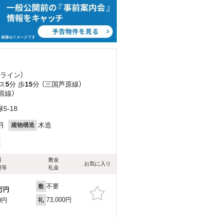
ピライン）
ス
5
分 歩
15
分 （三国芦原線）
原線）
-18
月
木造
建物構造
料
敷金
お気に入り
費等
礼金
不要
敷
万円
73,000円
0円
礼