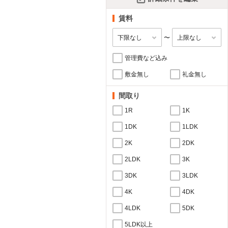
賃料
〜
管理費など込み
敷金無し
礼金無し
間取り
1R
1K
1DK
1LDK
2K
2DK
2LDK
3K
3DK
3LDK
4K
4DK
4LDK
5DK
5LDK以上