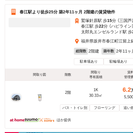
春江駅より徒歩25分 築2年11ヶ月 2階建の賃貸物件
鷲塚針原駅 歩
15
分 （三国芦
春江駅 歩
22
分 （ハピライン
太郎丸エンゼルランド駅 歩
福井県坂井市春江町江留上
2階建
2年11ヶ
総階数
築年数
駐車場あり
駐輪場あり
間取り
賃
間取り図
階数
専有面積
管理
6.2
1K
2階
30.33㎡
5,50
バス・トイレ別
フローリング
追い
ほか提供