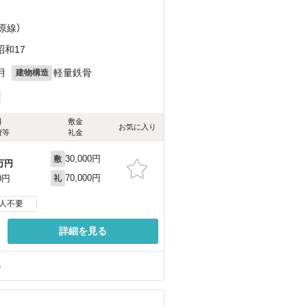
）
）
原線）
和17
月
軽量鉄骨
建物構造
料
敷金
お気に入り
費等
礼金
30,000円
敷
万円
70,000円
0円
礼
人不要
詳細を見る
る