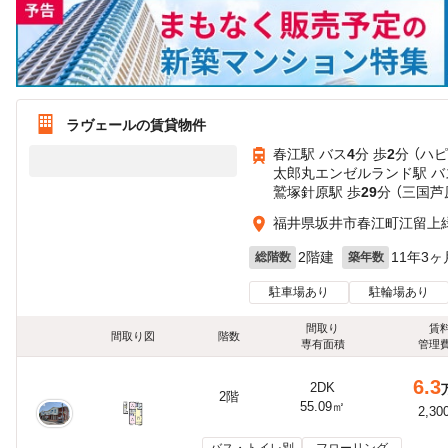
ラヴェールの賃貸物件
春江駅 バス
4
分 歩
2
分 （ハ
太郎丸エンゼルランド駅 バ
鷲塚針原駅 歩
29
分 （三国芦
福井県坂井市春江町江留上緑5
2階建
11年3ヶ
総階数
築年数
駐車場あり
駐輪場あり
間取り
賃
間取り図
階数
専有面積
管理
6.3
2DK
2階
55.09㎡
2,30
バス・トイレ別
フローリング