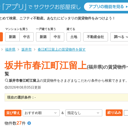
まとめて検索、ニフティ不動産。あなたにピッタリの賃貸物件をみつけよう！
マンションを買う
一戸建てを買う
建てる
新築
中古
新築
中古
土地
不動産会社
調べる
福井県
坂井市
春江町江留上の賃貸物件を探す
坂井市春江町江留上
(福井県)の賃貸物件
覧
坂井市春江町江留上
の賃貸物件をさまざまなこだわり条件から検索できます
2026年08月05日
更新
現在の選択条件：
-
絞り込み
並び替え
＆
27
物件数
件