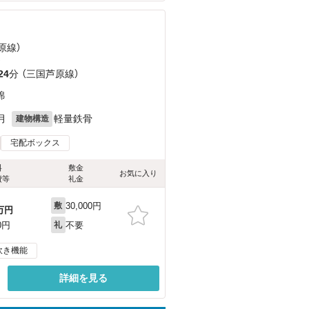
原線）
）
24
分 （三国芦原線）
錦
月
軽量鉄骨
建物構造
宅配ボックス
料
敷金
お気に入り
費等
礼金
30,000円
敷
万円
不要
0円
礼
炊き機能
詳細を見る