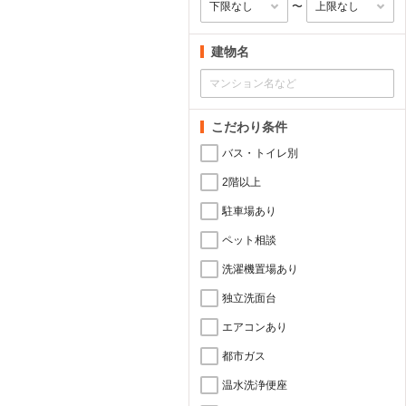
〜
建物名
こだわり条件
バス・トイレ別
2階以上
駐車場あり
ペット相談
洗濯機置場あり
独立洗面台
エアコンあり
都市ガス
温水洗浄便座