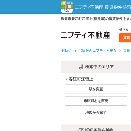
坂井市春江町江留上(福井県)の賃貸物件を
借りる
賃貸
不動産・住宅情報のニフティ不動産
賃貸
検索中のエリア
春江町江留上
駅を変更
市区町村を変更
地図から探す
詳細条件を編集