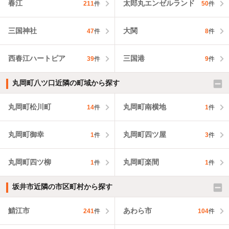
春江
太郎丸エンゼルランド
211
件
50
件
三国神社
大関
47
件
8
件
西春江ハートピア
三国港
39
件
9
件
丸岡町八ツ口近隣の町域から探す
丸岡町松川町
丸岡町南横地
14
件
1
件
丸岡町御幸
丸岡町四ツ屋
1
件
3
件
丸岡町四ツ柳
丸岡町楽間
1
件
1
件
坂井市近隣の市区町村から探す
鯖江市
あわら市
241
件
104
件