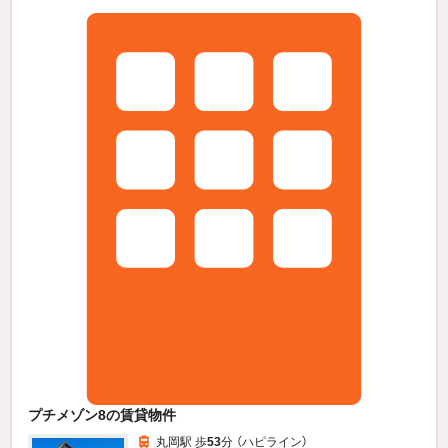
プチメゾン8の賃貸物件
丸岡駅 歩
53
分 （ハピライン）