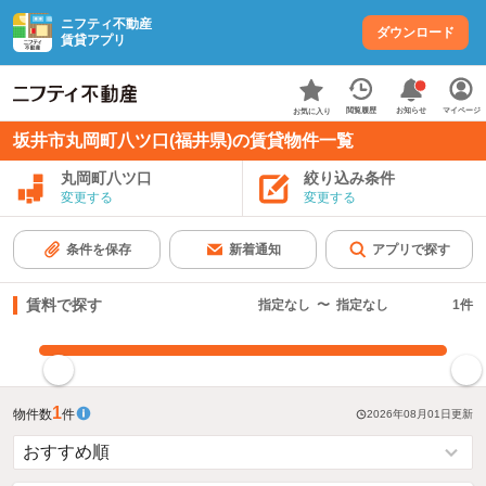
ニフティ不動産
ダウンロード
賃貸アプリ
お知らせ
閲覧履歴
マイページ
お気に入り
坂井市丸岡町八ツ口(福井県)の賃貸物件一覧
丸岡町八ツ口
絞り込み条件
変更する
変更する
条件を保存
新着通知
アプリで探す
賃料で探す
指定なし
〜
指定なし
1
件
指定した賃料で絞り込む
1
物件数
件
2026年08月01日
更新