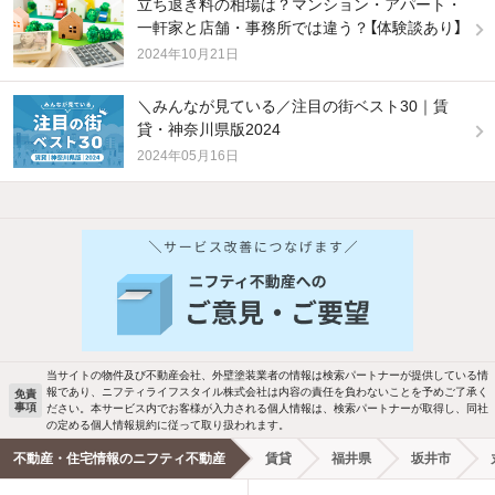
立ち退き料の相場は？マンション・アパート・
一軒家と店舗・事務所では違う？【体験談あり】
2024年10月21日
＼みんなが見ている／注目の街ベスト30｜賃
貸・神奈川県版2024
2024年05月16日
他の人はこんな条件で絞り込んでいます！
人気のこだわり条件
バス・トイレ別
2階以上
駐車場あり
ペット相談
当サイトの物件及び不動産会社、外壁塗装業者の情報は検索パートナーが提供している情
報であり、ニフティライフスタイル株式会社は内容の責任を負わないことを予めご了承く
免責
事項
ださい。本サービス内でお客様が入力される個人情報は、検索パートナーが取得し、同社
洗濯機置場あり
独立洗面台
の定める個人情報規約に従って取り扱われます。
不動産・住宅情報のニフティ不動産
賃貸
福井県
坂井市
エアコンあり
都市ガス