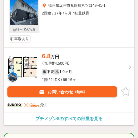
福井県坂井市丸岡町八ツ口49-41-1
2階建 / 17年7ヶ月 / 軽量鉄骨
すべての写真
駐車場あり
6.8
万円
（管理費4,500円）
不要
1.0ヶ月
敷
礼
1階 / 2LDK / 69.16㎡
お問い合わせ
（無料）
提供
プチメゾン8のすべての部屋を見る