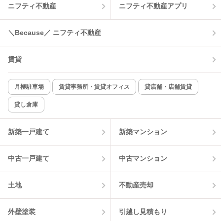
ニフティ不動産
ニフティ不動産アプリ
温水洗浄便座
オートロック
＼Because／ ニフティ不動産
コンロ2口以上
追焚き機能
賃貸
TV付インターホン
角部屋
新着のみ
インターネット無料
月極駐車場
賃貸事務所・賃貸オフィス
貸店舗・店舗賃貸
貸し倉庫
該当件数:
物件一覧に反映
1
件
新築一戸建て
新築マンション
中古一戸建て
中古マンション
土地
不動産売却
外壁塗装
引越し見積もり