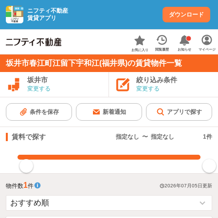
ニフティ不動産
ダウンロード
賃貸アプリ
お知らせ
閲覧履歴
マイページ
お気に入り
坂井市春江町江留下宇和江(福井県)の賃貸物件一覧
坂井市
絞り込み条件
変更する
変更する
条件を保存
新着通知
アプリで探す
賃料で探す
指定なし
〜
指定なし
1
件
指定した賃料で絞り込む
1
物件数
件
2026年07月05日
更新