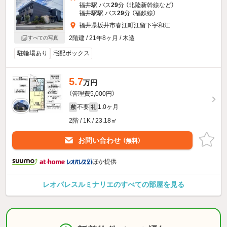
福井駅 バス
29
分 （北陸新幹線
など
）
福井駅駅 バス
29
分 （福鉄線）
福井県坂井市春江町江留下宇和江
2階建 / 21年8ヶ月 / 木造
すべての写真
駐輪場あり
宅配ボックス
5.7
万円
（管理費5,000円）
不要
1.0ヶ月
敷
礼
2階 / 1K / 23.18㎡
お問い合わせ
（無料）
ほか提供
レオパレスルミナリエのすべての部屋を見る