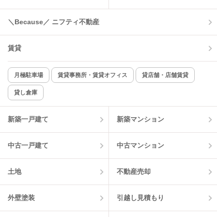
コンロ2口以上
追焚き機能
＼Because／ ニフティ不動産
TV付インターホン
角部屋
賃貸
新着のみ
インターネット無料
月極駐車場
賃貸事務所・賃貸オフィス
貸店舗・店舗賃貸
貸し倉庫
該当件数:
物件一覧に反映
1
件
新築一戸建て
新築マンション
中古一戸建て
中古マンション
土地
不動産売却
外壁塗装
引越し見積もり