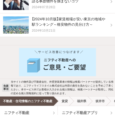
語る事故物件を掴まないコツ
2024年07月28日
【2024年10月版】家賃相場が安い東京の地域や
駅ランキング～格安物件の見分け方～
2024年10月21日
他の人はこんな条件で絞り込んでいます！
人気のこだわり条件
バス・トイレ別
2階以上
駐車場あり
ペット相談
当サイトの物件及び不動産会社、外壁塗装業者の情報は検索パートナーが提供している情
報であり、ニフティライフスタイル株式会社は内容の責任を負わないことを予めご了承く
免責
洗濯機置場あり
独立洗面台
事項
ださい。本サービス内でお客様が入力される個人情報は、検索パートナーが取得し、同社
の定める個人情報規約に従って取り扱われます。
エアコンあり
都市ガス
不動産・住宅情報のニフティ不動産
賃貸
福井県
坂井市
ニフティ不動産
ニフティ不動産アプリ
温水洗浄便座
オートロック