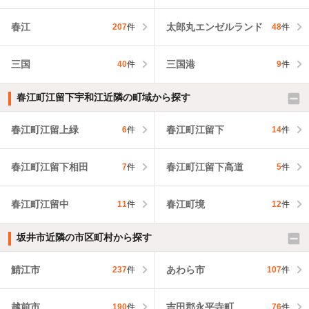
春江
太郎丸エンゼルランド
207
件
48
件
三国
三国港
40
件
9
件
春江町江留下宇和江近隣の町域から探す
春江町江留上緑
春江町江留下
6
件
14
件
春江町江留下相田
春江町江留下高道
7
件
5
件
春江町江留中
春江町境
11
件
12
件
坂井市近隣の市区町村から探す
鯖江市
あわら市
237
件
107
件
越前市
吉田郡永平寺町
190
件
76
件