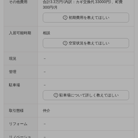
その他費用
合計3.3万円（内訳：カギ交換代 33000円）、町費
300円/月
初期費用を教えてほしい
入居可能時期
相談
空室状況を教えてほしい
現況
－
管理
－
駐車場
－
駐車場について詳しく教えてほしい
取引態様
仲介
リフォーム
－
リノベーショ
－