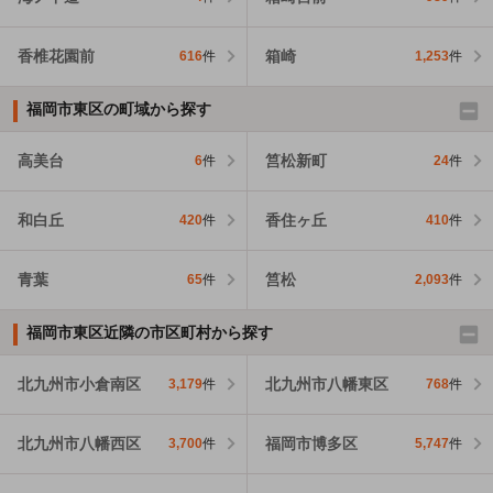
香椎花園前
箱崎
616
件
1,253
件
福岡市東区の町域から探す
高美台
筥松新町
6
件
24
件
和白丘
香住ヶ丘
420
件
410
件
青葉
筥松
65
件
2,093
件
福岡市東区近隣の市区町村から探す
北九州市小倉南区
北九州市八幡東区
3,179
件
768
件
北九州市八幡西区
福岡市博多区
3,700
件
5,747
件