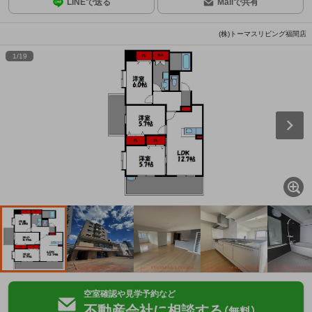
LINEで送る
Mailで共有
(株)トーマスリビング福間店
1
/
19
空室確認や見学予約など
不動産会社に相談する
（無料）