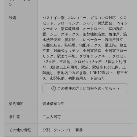
ン
設備
バストイレ別、バルコニー、ガスコンロ対応、クロ
ゼット、フローリング、シャワー付洗面台、TVイン
ターホン、浴室乾燥機、オートロック、室内洗濯
置、シューズボックス、追焚機能浴室、角住戸、温
水洗浄便座、脱衣所、エレベーター、洗面所独立、
洗面化粧台、駐輪場、宅配ボックス、最上階、敷金
不要、対面式キッチン、全居室洋室、全居室フロー
リング、駅まで平坦、ダブルロックキー、クロゼッ
ト2ヶ所、平坦地、クロゼット3ヶ所、3駅以上利用
可、3沿線以上利用可、駅前、駅徒歩10分以内、上
階無し、敷地内ごみ置き場、LDK12畳以上、都市ガ
ス、玄関収納、初期費用カード決済可
この物件の詳しい情報を送ってもらう
契約期間
普通借家 1年
条件等
二人入居可
その他の情報
分割 クレジット 駅前