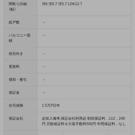
間取り詳細
洋6 洋5.7 洋5.7 LDK12.7
（帖）
総戸数
－
バルコニー面
－
積
採光向き
－
更新料
－
償却・敷引
－
保証金
－
住宅保険
1.5万円2年
保証会社
必加入備考:保証会社利用必 初回保証料…112，240
円 月額保証料＆引落手数料500円 年間保証料…なし