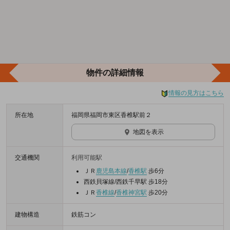
物件の詳細情報
情報の見方はこちら
所在地
福岡県福岡市東区香椎駅前２
地図を表示
交通機関
利用可能駅
ＪＲ
鹿児島本線
/
香椎駅
歩6分
西鉄貝塚線/西鉄千早駅 歩18分
ＪＲ
香椎線
/
香椎神宮駅
歩20分
建物構造
鉄筋コン