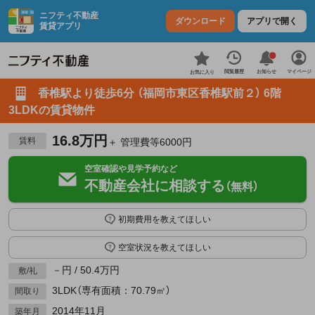
ニフティ不動産
ダウンロード
アプリで開く
賃貸アプリ
お知らせ
閲覧履歴
マイページ
お気に入り
香椎駅より徒歩6分 （福岡市東区香椎駅前２） 6階
3LDKの賃貸物件
16.8万円
賃料
＋ 管理費等6000円
空室確認や見学予約など
不動産会社に相談する
（無料）
初期費用を教えてほしい
空室状況を教えてほしい
－円 / 50.4万円
敷/礼
3LDK（専有面積：70.79㎡）
間取り
2014年11月
築年月