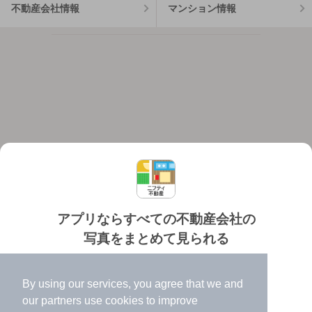
不動産会社情報
マンション情報
アプリならすべての不動産会社の
写真をまとめて見られる
対応機種
個人情報保護ポリシー
利用規約
運営会社
✔️
たくさんの写真でイメージふくらむ
ヘルプ・お問い合わせ
採用情報
By using our services, you agree that we and
✔️
高速表示で似た物件も見つけやすい
our
partners
use cookies to improve
✔️
便利な通知機能も充実