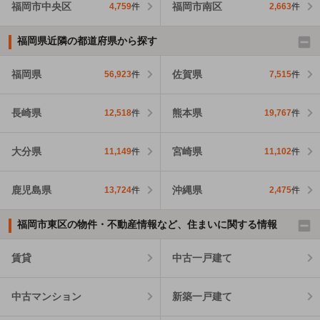
福岡市中央区
福岡市南区
4,759
件
2,663
件
福岡県近隣の都道府県から探す
福岡県
佐賀県
56,923
件
7,515
件
長崎県
熊本県
12,518
件
19,767
件
大分県
宮崎県
11,149
件
11,102
件
鹿児島県
沖縄県
13,724
件
2,475
件
福岡市東区の物件・不動産情報など、住まいに関する情報
賃貸
中古一戸建て
中古マンション
新築一戸建て