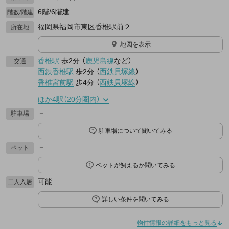
6階/6階建
階数/階建
福岡県福岡市東区香椎駅前２
所在地
地図を表示
香椎駅
歩2分
（
鹿児島線
など
）
交通
西鉄香椎駅
歩2分
（
西鉄貝塚線
）
香椎宮前駅
歩4分
（
西鉄貝塚線
）
ほか4駅（20分圏内）
－
駐車場
駐車場について聞いてみる
－
ペット
ペットが飼えるか聞いてみる
可能
二人入居
詳しい条件を聞いてみる
物件情報の詳細をもっと見る