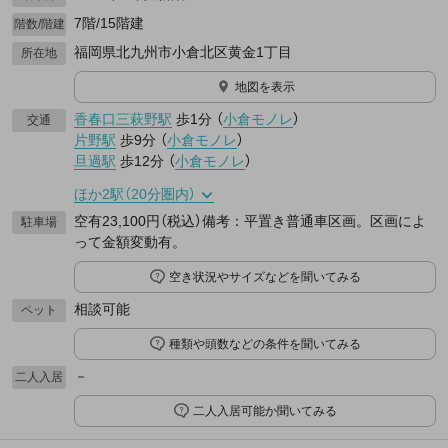
7階/15階建
階数/階建
福岡県北九州市小倉北区黄金1丁目
所在地
地図を表示
香春口三萩野駅
歩1分
（
小倉モノレ
）
交通
片野駅
歩9分
（
小倉モノレ
）
旦過駅
歩12分
（
小倉モノレ
）
ほか2駅（20分圏内）
空有23,100円（税込）備考：平置き普通車区画。区画によ
駐車場
って金額変動有。
空き状況やサイズなどを聞いてみる
相談可能
ペット
種類や頭数などの条件を聞いてみる
－
二人入居
二人入居可能か聞いてみる