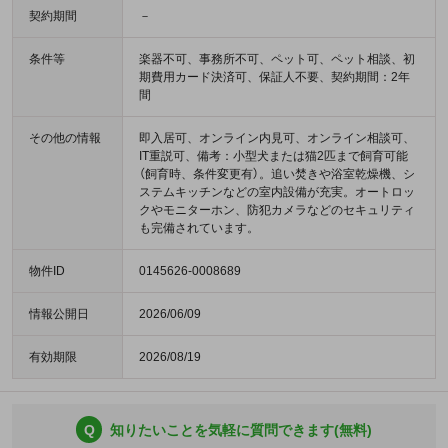
契約期間
－
条件等
楽器不可、事務所不可、ペット可、ペット相談、初
期費用カード決済可、保証人不要、契約期間：2年
間
その他の情報
即入居可、オンライン内見可、オンライン相談可、
IT重説可、備考：小型犬または猫2匹まで飼育可能
（飼育時、条件変更有）。追い焚きや浴室乾燥機、シ
ステムキッチンなどの室内設備が充実。オートロッ
クやモニターホン、防犯カメラなどのセキュリティ
も完備されています。
物件ID
0145626-0008689
情報公開日
2026/06/09
有効期限
2026/08/19
Q
知りたいことを気軽に質問できます(無料)