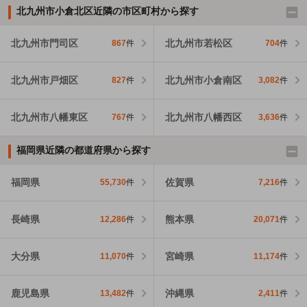
北九州市小倉北区近隣の市区町村から探す
北九州市門司区
北九州市若松区
867
件
704
件
北九州市戸畑区
北九州市小倉南区
827
件
3,082
件
北九州市八幡東区
北九州市八幡西区
767
件
3,636
件
福岡県近隣の都道府県から探す
福岡県
佐賀県
55,730
件
7,216
件
長崎県
熊本県
12,286
件
20,071
件
大分県
宮崎県
11,070
件
11,174
件
鹿児島県
沖縄県
13,482
件
2,411
件