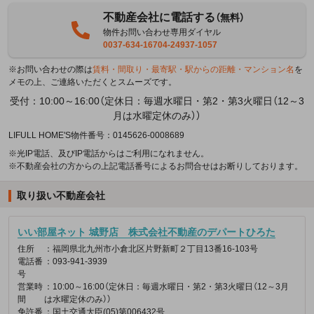
不動産会社に電話する
（無料）
物件お問い合わせ専用ダイヤル
0037-634-16704-24937-1057
※お問い合わせの際は
賃料・間取り・最寄駅・駅からの距離・マンション名
を
メモの上、ご連絡いただくとスムーズです。
受付：10:00～16:00（定休日：毎週水曜日・第2・第3火曜日（12～3
月は水曜定休のみ））
LIFULL HOME'S物件番号：0145626-0008689
※光IP電話、及びIP電話からはご利用になれません。
※不動産会社の方からの上記電話番号によるお問合せはお断りしております。
取り扱い不動産会社
いい部屋ネット 城野店 株式会社不動産のデパートひろた
住所
：福岡県北九州市小倉北区片野新町２丁目13番16-103号
電話番
：093-941-3939
号
営業時
：10:00～16:00（定休日：毎週水曜日・第2・第3火曜日（12～3月
間
は水曜定休のみ））
免許番
：国土交通大臣(05)第006432号