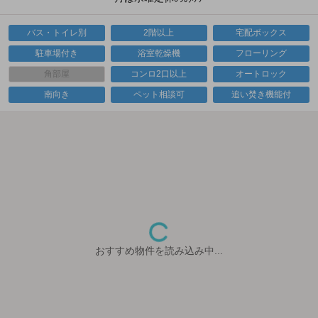
バス・トイレ別
2階以上
宅配ボックス
駐車場付き
浴室乾燥機
フローリング
角部屋
コンロ2口以上
オートロック
南向き
ペット相談可
追い焚き機能付
おすすめ物件を読み込み中...