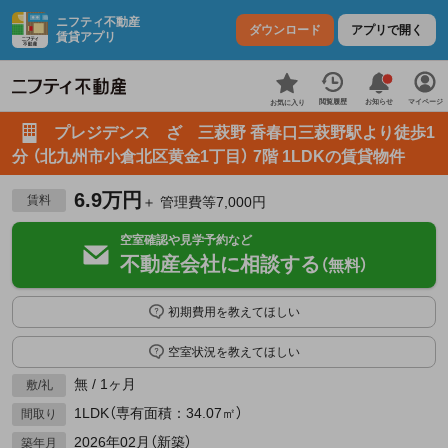
ニフティ不動産
ダウンロード
アプリで開く
賃貸アプリ
お知らせ
閲覧履歴
マイページ
お気に入り
プレジデンス ざ 三萩野 香春口三萩野駅より徒歩1
分 （北九州市小倉北区黄金1丁目） 7階 1LDKの賃貸物件
6.9万円
賃料
＋ 管理費等7,000円
空室確認や見学予約など
不動産会社に相談する
（無料）
初期費用を教えてほしい
空室状況を教えてほしい
無 / 1ヶ月
敷/礼
1LDK（専有面積：34.07㎡）
間取り
2026年02月（新築）
築年月