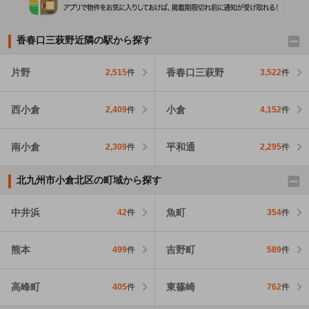
香春口三萩野近隣の駅から探す
片野
香春口三萩野
2,515
件
3,522
件
西小倉
小倉
2,409
件
4,152
件
南小倉
平和通
2,309
件
2,295
件
北九州市小倉北区の町域から探す
中井浜
魚町
42
件
354
件
熊本
吉野町
499
件
589
件
高峰町
東篠崎
405
件
762
件