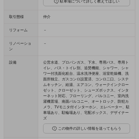
駐車場について詳しく教えてほしい
取引態様
仲介
リフォーム
－
リノベーショ
－
ン
設備
公営水道、プロパンガス、下水、専用バス、専用ト
イレ、バス・トイレ別、追焚機能、シャワー、シャ
ワー付洗面化粧台、温水洗浄便座、浴室乾燥機、洗
面所独立、ガスコンロ設置済、コンロ二口、システ
ムキッチン、給湯、エアコン、ウォークインクロー
ゼット、クローゼット、シューズボックス、インタ
ーネット対応、フローリング、バルコニー、室内洗
濯機置場、南面バルコニー、オートロック、防犯カ
メラ、TVモニタ付インターホン、エレベーター、駐
車場あり、駐輪場あり、宅配ボックス、デザイナー
ズ
この物件の詳しい情報を送ってもらう