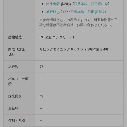
南小倉駅
歩20分
（
日豊本線
・
日田彦山線
）
城野駅
歩24分
（
日豊本線
・
日田彦山線
）
※参考情報としての表示ですので、所要時間等の正
確な情報は不動産会社にお問い合わせください。
建物構造
RC(鉄筋コンクリート)
間取り詳細
リビングダイニングキッチン 9.3帖洋室 2.4帖
（帖）
総戸数
97
バルコニー面
－
積
採光向き
南
更新料
－
償却・敷引
－