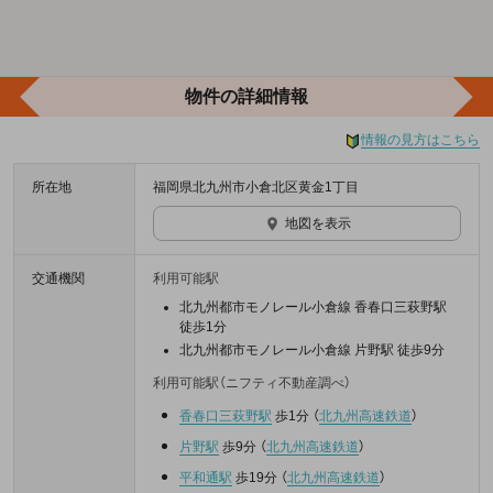
物件の詳細情報
情報の見方はこちら
所在地
福岡県北九州市小倉北区黄金1丁目
地図を表示
交通機関
利用可能駅
北九州都市モノレール小倉線 香春口三萩野駅
徒歩1分
北九州都市モノレール小倉線 片野駅 徒歩9分
利用可能駅（ニフティ不動産調べ）
香春口三萩野駅
歩1分
（
北九州高速鉄道
）
片野駅
歩9分
（
北九州高速鉄道
）
平和通駅
歩19分
（
北九州高速鉄道
）