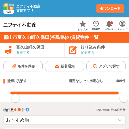
ニフティ不動産
ダウンロード
賃貸アプリ
お知らせ
閲覧履歴
マイページ
お気に入り
郡山市富久山町久保田(福島県)の賃貸物件一覧
富久山町久保田
絞り込み条件
変更する
変更する
条件を保存
新着通知
アプリで探す
賃料で探す
指定なし
〜
指定なし
409
件
指定した賃料で絞り込む
409
物件数
件
2026年08月06日
更新