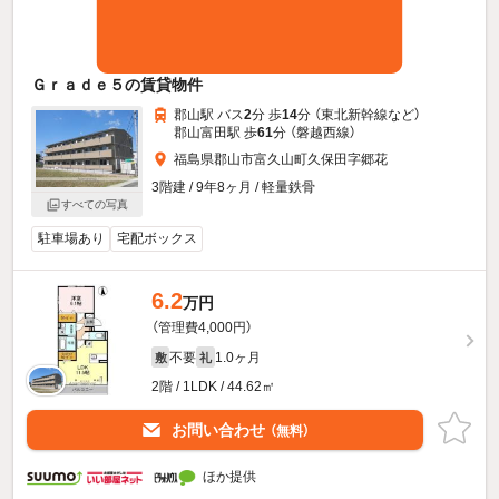
Ｇｒａｄｅ５の賃貸物件
郡山駅 バス
2
分 歩
14
分 （東北新幹線
など
）
郡山富田駅 歩
61
分 （磐越西線）
福島県郡山市富久山町久保田字郷花
3階建 / 9年8ヶ月 / 軽量鉄骨
すべての写真
駐車場あり
宅配ボックス
6.2
万円
（管理費4,000円）
不要
1.0ヶ月
敷
礼
2階 / 1LDK / 44.62㎡
お問い合わせ
（無料）
ほか提供