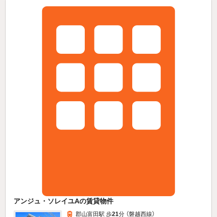
アンジュ・ソレイユAの賃貸物件
郡山富田駅 歩
21
分 （磐越西線）