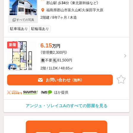
郡山駅 歩
34
分 （東北新幹線
など
）
福島県郡山市富久山町久保田字大原
2階建 / 8年7ヶ月 / 木造
すべての写真
駐車場あり
駐輪場あり
6.15
新着
万円
（管理費2,300円）
不要
81,500円
敷
礼
2階 / 1LDK / 48.65㎡
お問い合わせ
（無料）
ほか提供
アンジュ・ソレイユAのすべての部屋を見る