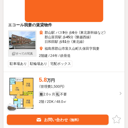
エコール我妻の賃貸物件
郡山駅 バス
9
分 歩
6
分 （東北新幹線
など
）
郡山富田駅 歩
45
分 （磐越西線）
日和田駅 歩
51
分 （東北線）
福島県郡山市富久山町久保田字我妻
すべての写真
2階建 / 24年 / 鉄骨造
駐車場あり
駐輪場あり
宅配ボックス
5.8
万円
（管理費1,500円）
2.0ヶ月
不要
敷
礼
2階 / 2DK / 48.0㎡
お問い合わせ
（無料）