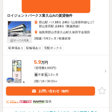
ロイジェントパークス富久山Aの賃貸物件
郡山駅 バス
10
分 歩
8
分 （山形新幹線
など
）
郡山富田駅 歩
24
分 （磐越西線）
福島県郡山市富久山町久保田字金堀田
3階建 / 5年2ヶ月 / 軽量鉄骨
すべての写真
駐車場あり
駐輪場あり
宅配ボックス
5.9
万円
（管理費4,000円）
不要
1.0ヶ月
敷
礼
2階 / 1K / 30.03㎡
お問い合わせ
（無料）
提供