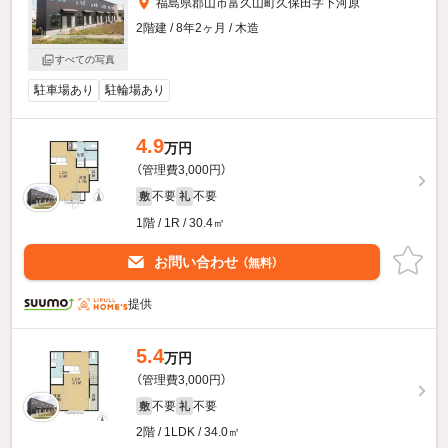
福島県郡山市富久山町久保田字下河原
2階建 / 8年2ヶ月 / 木造
すべての写真
駐車場あり
駐輪場あり
4.9
万円
（管理費3,000円）
不要
不要
敷
礼
1階 / 1R / 30.4㎡
お問い合わせ
（無料）
提供
5.4
万円
（管理費3,000円）
不要
不要
敷
礼
2階 / 1LDK / 34.0㎡