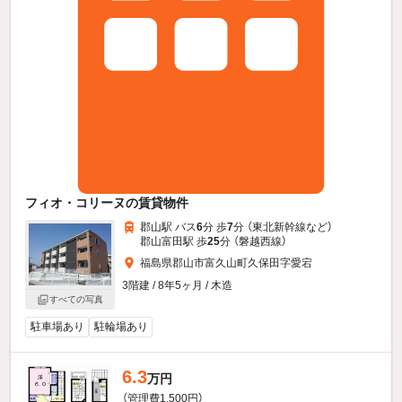
フィオ・コリーヌの賃貸物件
郡山駅 バス
6
分 歩
7
分 （東北新幹線
など
）
郡山富田駅 歩
25
分 （磐越西線）
福島県郡山市富久山町久保田字愛宕
3階建 / 8年5ヶ月 / 木造
すべての写真
駐車場あり
駐輪場あり
6.3
万円
（管理費1,500円）