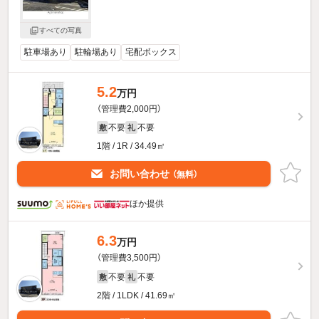
すべての写真
駐車場あり
駐輪場あり
宅配ボックス
5.2
万円
（管理費2,000円）
不要
不要
敷
礼
1階 / 1R / 34.49㎡
お問い合わせ
（無料）
ほか提供
6.3
万円
（管理費3,500円）
不要
不要
敷
礼
2階 / 1LDK / 41.69㎡