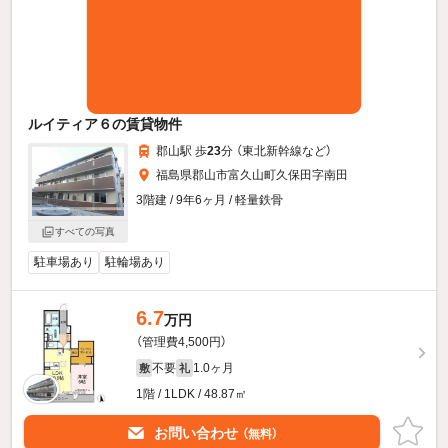
ルイティア６の賃貸物件
郡山駅 歩
23
分 （東北新幹線
など
）
福島県郡山市富久山町久保田字南田
3階建 / 9年6ヶ月 / 軽量鉄骨
すべての写真
駐車場あり
駐輪場あり
6.7
万円
（管理費4,500円）
不要
1.0ヶ月
敷
礼
1階 / 1LDK / 48.87㎡
お問い合わせ
（無料）