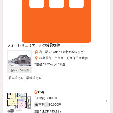
フォーレリュミエールの賃貸物件
郡山駅 バス
9
分 （東北新幹線
など
）
福島県郡山市富久山町久保田字我妻
2階建 / 9年5ヶ月 / 木造
すべての写真
駐車場あり
駐輪場あり
6
万円
（管理費1,800円）
不要
80,000円
敷
礼
2階 / 1LDK / 45.13㎡