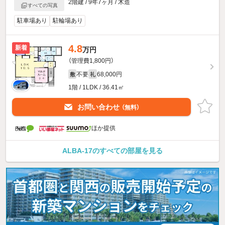
2階建 / 9年7ヶ月 / 木造
すべての写真
駐車場あり
駐輪場あり
4.8
新着
万円
（管理費1,800円）
不要
68,000円
敷
礼
1階 / 1LDK / 36.41㎡
お問い合わせ
（無料）
ほか提供
ALBA-17のすべての部屋を見る