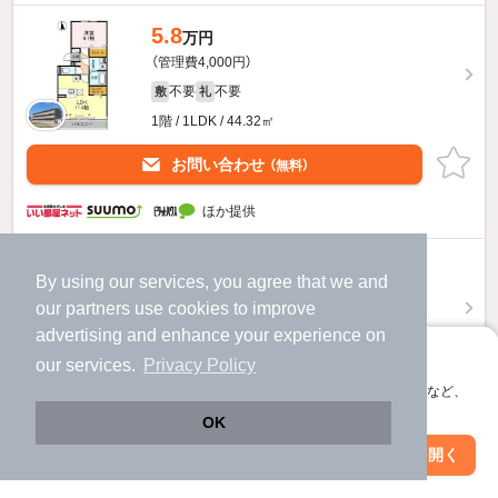
5.8
万円
（管理費4,000円）
不要
不要
敷
礼
1階 / 1LDK / 44.32㎡
お問い合わせ
（無料）
ほか提供
6.4
万円
By using our services, you agree that we and
（管理費4,000円）
our
partners
use cookies to improve
不要
1.0ヶ月
敷
礼
advertising and enhance your experience on
3階 / 1LDK / 44.32㎡
アプリに切り替えて、サクサクお部屋探し
our services.
Privacy Policy
会員登録なしですぐ使える。マップ検索やお気に入り保存など、
お問い合わせ
（無料）
アプリ限定の便利な機能が使えます！
OK
ほか提供
Web版で続行
アプリを開く
市区町村を変更
絞り込み条件を変更
Ｇｒａｄｅ５のすべての部屋を見る