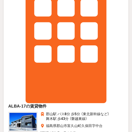
ALBA-17の賃貸物件
郡山駅 バス
8
分 歩
5
分 （東北新幹線
など
）
舞木駅 歩
43
分 （磐越東線）
福島県郡山市富久山町久保田字中台