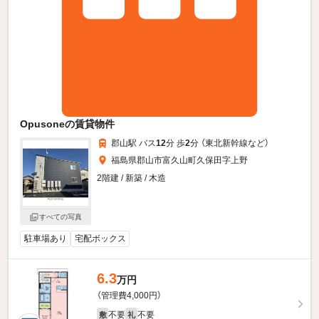
Opusoneの賃貸物件
郡山駅 バス
12
分 歩
2
分 （東北新幹線
など
）
福島県郡山市富久山町久保田字上野
2階建 / 新築 / 木造
すべての写真
駐車場あり
宅配ボックス
6.3
万円
（管理費4,000円）
不要
不要
敷
礼