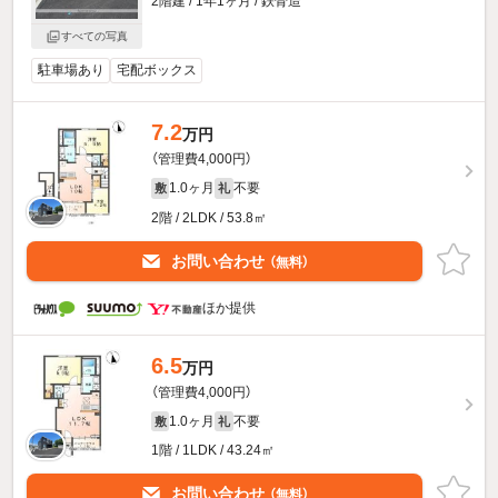
2階建 / 1年1ヶ月 / 鉄骨造
すべての写真
駐車場あり
宅配ボックス
7.2
万円
（管理費4,000円）
1.0ヶ月
不要
敷
礼
2階 / 2LDK / 53.8㎡
お問い合わせ
（無料）
ほか提供
6.5
万円
（管理費4,000円）
1.0ヶ月
不要
敷
礼
1階 / 1LDK / 43.24㎡
お問い合わせ
（無料）