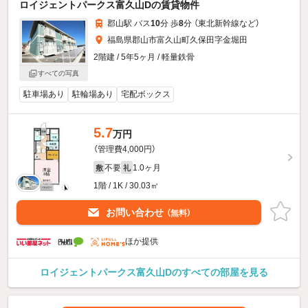
ロイジェントパークス富久山Dの賃貸物件
郡山駅 バス
10
分 歩
8
分 （東北新幹線
など
）
福島県郡山市富久山町久保田字金堀田
2階建 / 5年5ヶ月 / 軽量鉄骨
すべての写真
駐車場あり
駐輪場あり
宅配ボックス
5.7
万円
（管理費4,000円）
不要
1.0ヶ月
敷
礼
1階 / 1K / 30.03㎡
お問い合わせ
（無料）
ほか提供
ロイジェントパークス富久山Dのすべての部屋を見る