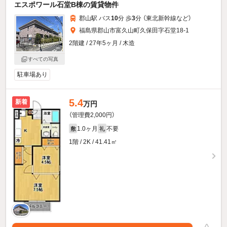
エスポワール石堂B棟の賃貸物件
郡山駅 バス
10
分 歩
3
分 （東北新幹線
など
）
福島県郡山市富久山町久保田字石堂18-1
2階建 / 27年5ヶ月 / 木造
すべての写真
駐車場あり
5.4
新着
万円
（管理費2,000円）
1.0ヶ月
不要
敷
礼
1階 / 2K / 41.41㎡