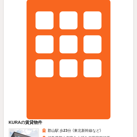
KURAの賃貸物件
郡山駅 歩
23
分 （東北新幹線
など
）