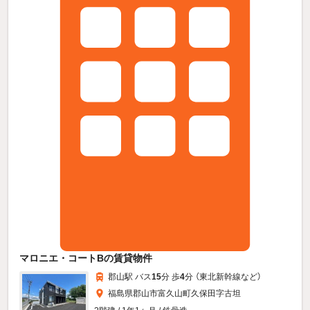
マロニエ・コートBの賃貸物件
郡山駅 バス
15
分 歩
4
分 （東北新幹線
など
）
福島県郡山市富久山町久保田字古坦