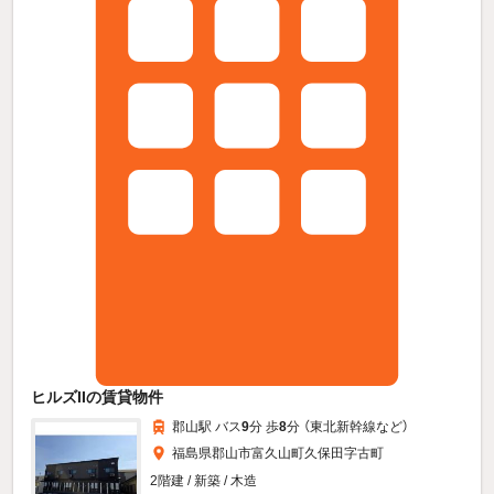
ヒルズIIの賃貸物件
郡山駅 バス
9
分 歩
8
分 （東北新幹線
など
）
福島県郡山市富久山町久保田字古町
2階建 / 新築 / 木造