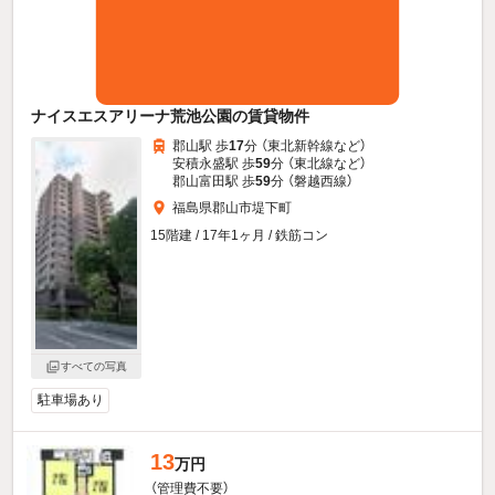
ナイスエスアリーナ荒池公園の賃貸物件
郡山駅 歩
17
分 （東北新幹線
など
）
安積永盛駅 歩
59
分 （東北線
など
）
郡山富田駅 歩
59
分 （磐越西線）
福島県郡山市堤下町
15階建 / 17年1ヶ月 / 鉄筋コン
すべての写真
駐車場あり
13
万円
（管理費不要）