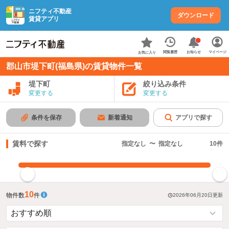
ニフティ不動産
ダウンロード
賃貸アプリ
お知らせ
閲覧履歴
マイページ
お気に入り
郡山市堤下町(福島県)の賃貸物件一覧
堤下町
絞り込み条件
変更する
変更する
条件を保存
新着通知
アプリで探す
賃料で探す
指定なし
〜
指定なし
10
件
指定した賃料で絞り込む
10
物件数
件
2026年06月20日
更新