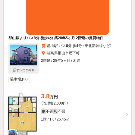
郡山駅よりバス8分 徒歩4分 築28年5ヶ月 2階建の賃貸物件
郡山駅 バス
8
分 歩
4
分 （東北新幹線
など
）
福島県郡山市堤下町
2階建 / 28年5ヶ月 / 木造
すべての写真
駐車場あり
3.8
万円
（管理費2,000円）
不要
不要
敷
礼
1階 / 1K / 26.45㎡