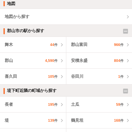
地図
地図から探す
郡山市の駅から探す
舞木
郡山富田
44
件
966
件
郡山
安積永盛
4,590
件
804
件
喜久田
谷田川
105
件
1
件
堤下町近隣の町域から探す
長者
土瓜
195
件
59
件
堤
鶴見坦
139
件
168
件