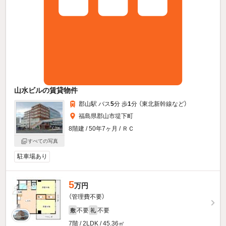
山水ビルの賃貸物件
郡山駅 バス
5
分 歩
1
分 （東北新幹線
など
）
福島県郡山市堤下町
8階建 / 50年7ヶ月 / ＲＣ
すべての写真
駐車場あり
5
万円
（管理費不要）
不要
不要
敷
礼
7階 / 2LDK / 45.36㎡