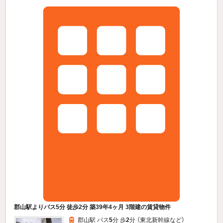
郡山駅よりバス5分 徒歩2分 築39年4ヶ月 3階建の賃貸物件
郡山駅 バス
5
分 歩
2
分 （東北新幹線
など
）