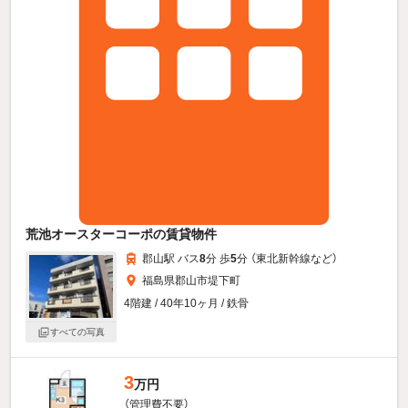
荒池オースターコーポの賃貸物件
郡山駅 バス
8
分 歩
5
分 （東北新幹線
など
）
福島県郡山市堤下町
4階建 / 40年10ヶ月 / 鉄骨
すべての写真
3
万円
（管理費不要）