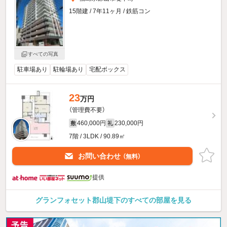
15階建 / 7年11ヶ月 / 鉄筋コン
すべての写真
駐車場あり
駐輪場あり
宅配ボックス
23
万円
（管理費不要）
460,000円
230,000円
敷
礼
7階 / 3LDK / 90.89㎡
お問い合わせ
（無料）
提供
グランフォセット郡山堤下のすべての部屋を見る