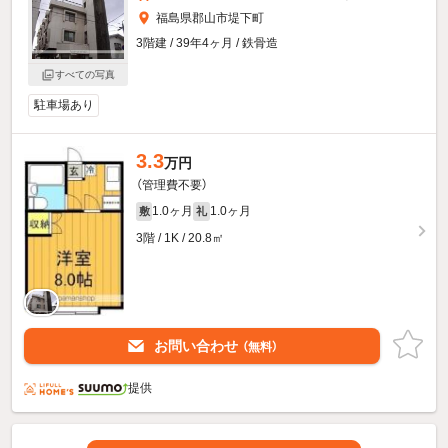
福島県郡山市堤下町
3階建 / 39年4ヶ月 / 鉄骨造
すべての写真
駐車場あり
3.3
万円
（管理費不要）
1.0ヶ月
1.0ヶ月
敷
礼
3階 / 1K / 20.8㎡
お問い合わせ
（無料）
提供