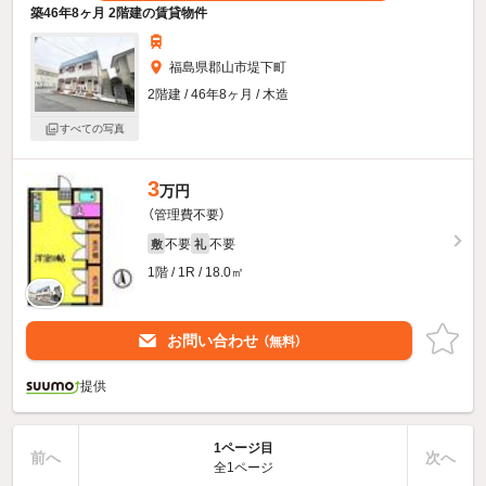
築46年8ヶ月 2階建の賃貸物件
福島県郡山市堤下町
2階建 / 46年8ヶ月 / 木造
すべての写真
3
万円
（管理費不要）
不要
不要
敷
礼
1階 / 1R / 18.0㎡
お問い合わせ
（無料）
提供
1ページ目
前へ
次へ
全1ページ