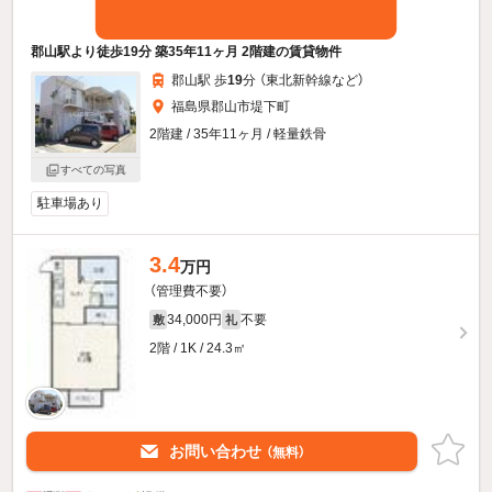
郡山駅より徒歩19分 築35年11ヶ月 2階建の賃貸物件
郡山駅 歩
19
分 （東北新幹線
など
）
福島県郡山市堤下町
2階建 / 35年11ヶ月 / 軽量鉄骨
すべての写真
駐車場あり
3.4
万円
（管理費不要）
34,000円
不要
敷
礼
2階 / 1K / 24.3㎡
お問い合わせ
（無料）