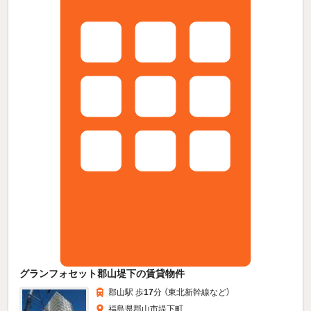
グランフォセット郡山堤下の賃貸物件
郡山駅 歩
17
分 （東北新幹線
など
）
福島県郡山市堤下町