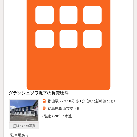
グランシェソワ堤下の賃貸物件
郡山駅 バス
10
分 歩
1
分 （東北新幹線
など
）
福島県郡山市堤下町
2階建 / 28年 / 木造
すべての写真
駐車場あり