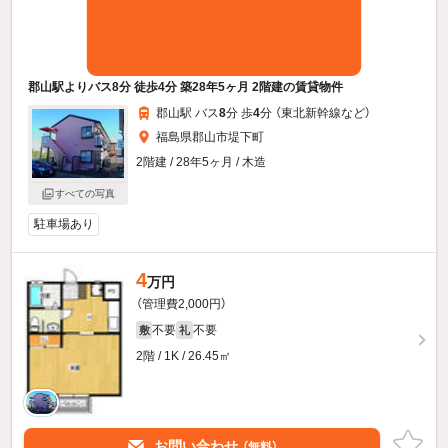
郡山駅よりバス8分 徒歩4分 築28年5ヶ月 2階建の賃貸物件
郡山駅 バス
8
分 歩
4
分 （東北新幹線
など
）
福島県郡山市堤下町
2階建 / 28年5ヶ月 / 木造
すべての写真
駐車場あり
4
万円
（管理費2,000円）
不要
不要
敷
礼
2階 / 1K / 26.45㎡
お問い合わせ
（無料）