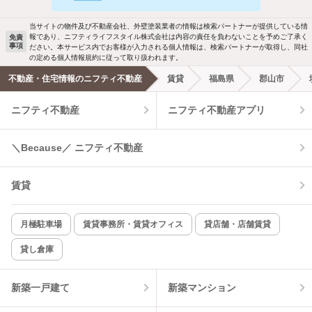
駐車場あり
ペット相談
お知らせします
当サイトの物件及び不動産会社、外壁塗装業者の情報は検索パートナーが提供している情
報であり、ニフティライフスタイル株式会社は内容の責任を負わないことを予めご了承く
免責
事項
ださい。本サービス内でお客様が入力される個人情報は、検索パートナーが取得し、同社
洗濯機置場あり
独立洗面台
新着メール通知を受け取る
の定める個人情報規約に従って取り扱われます。
不動産・住宅情報のニフティ不動産
賃貸
福島県
郡山市
エアコンあり
都市ガス
ニフティ不動産
ニフティ不動産アプリ
温水洗浄便座
オートロック
＼Because／ ニフティ不動産
コンロ2口以上
追焚き機能
賃貸
TV付インターホン
角部屋
新着のみ
インターネット無料
月極駐車場
賃貸事務所・賃貸オフィス
貸店舗・店舗賃貸
貸し倉庫
該当件数:
物件一覧に反映
10
件
新築一戸建て
新築マンション