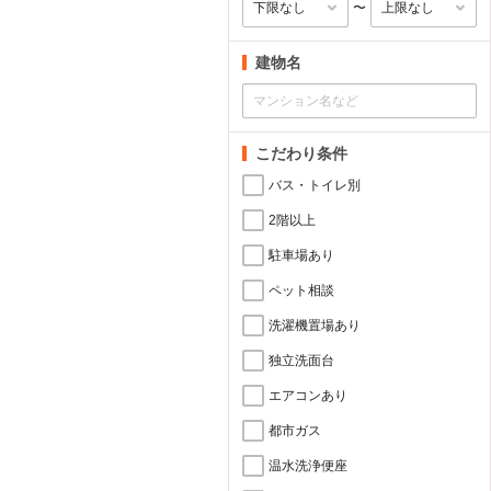
〜
建物名
こだわり条件
バス・トイレ別
2階以上
駐車場あり
ペット相談
洗濯機置場あり
独立洗面台
エアコンあり
都市ガス
温水洗浄便座