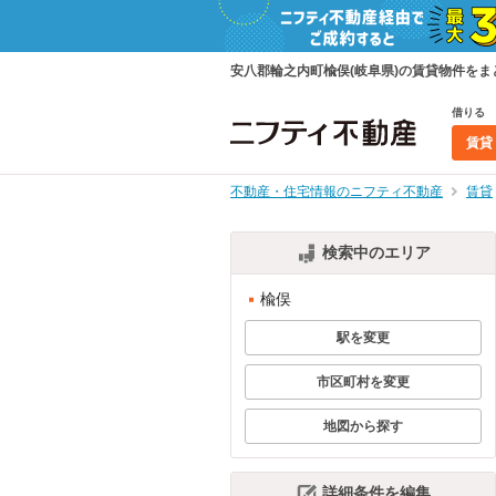
安八郡輪之内町楡俣(岐阜県)の賃貸物件を
借りる
賃貸
不動産・住宅情報のニフティ不動産
賃貸
検索中のエリア
楡俣
駅を変更
市区町村を変更
地図から探す
詳細条件を編集