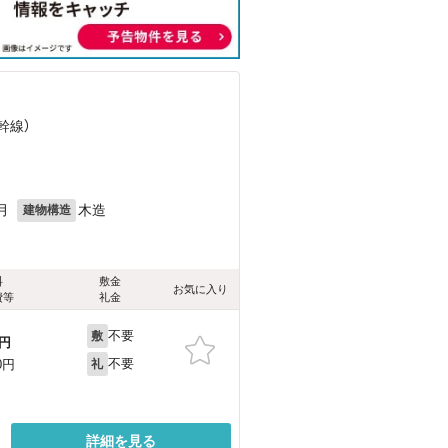
幹線）
月
木造
建物構造
料
敷金
お気に入り
費等
礼金
不要
敷
円
不要
0円
礼
詳細を見る