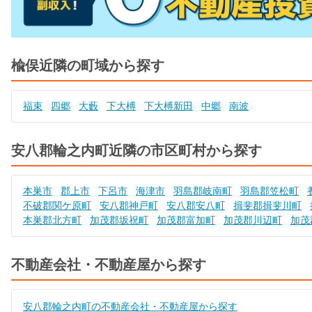
楡俣近隣の町域から探す
福束
四郷
大藪
下大榑
下大榑新田
中郷
南波
安八郡輪之内町近隣の市区町村から探す
本巣市
郡上市
下呂市
海津市
羽島郡岐南町
羽島郡笠松町
不破郡関ケ原町
安八郡神戸町
安八郡安八町
揖斐郡揖斐川町
本巣郡北方町
加茂郡坂祝町
加茂郡富加町
加茂郡川辺町
加茂
不動産会社・不動産屋から探す
安八郡輪之内町の不動産会社・不動産屋から探す