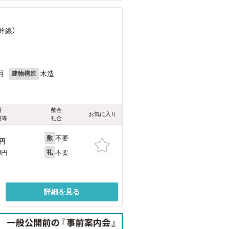
幹線）
月
木造
建物構造
料
敷金
お気に入り
費等
礼金
不要
敷
円
不要
0円
礼
詳細を見る