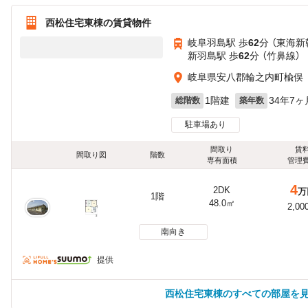
西松住宅東棟の賃貸物件
岐阜羽島駅 歩
62
分 （東海新
新羽島駅 歩
62
分 （竹鼻線）
岐阜県安八郡輪之内町楡俣
1階建
34年7ヶ
総階数
築年数
駐車場あり
間取り
賃
間取り図
階数
専有面積
管理
4
2DK
万
1階
48.0㎡
2,00
南向き
提供
西松住宅東棟のすべての部屋を