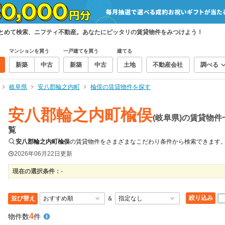
まとめて検索、ニフティ不動産。あなたにピッタリの賃貸物件をみつけよう！
マンションを買う
一戸建てを買う
建てる
新築
中古
新築
中古
土地
不動産会社
調べる
岐阜県
安八郡輪之内町
楡俣の賃貸物件を探す
安八郡輪之内町楡俣
(岐阜県)の賃貸物件
覧
安八郡輪之内町楡俣
の賃貸物件をさまざまなこだわり条件から検索できます
2026年06月22日
更新
現在の選択条件：
-
絞り込み
並び替え
＆
4
物件数
件