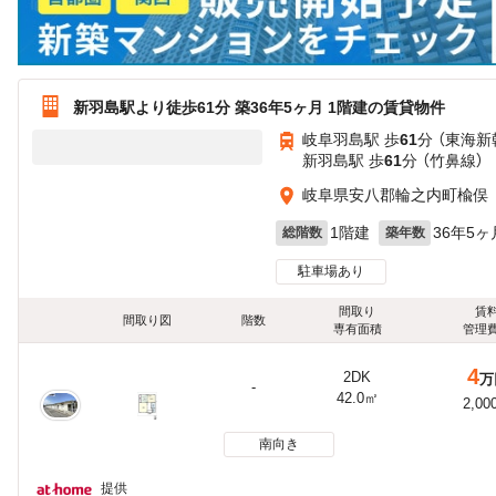
新羽島駅より徒歩61分 築36年5ヶ月 1階建の賃貸物件
岐阜羽島駅 歩
61
分 （東海新
新羽島駅 歩
61
分 （竹鼻線）
岐阜県安八郡輪之内町楡俣
1階建
36年5ヶ
総階数
築年数
駐車場あり
間取り
賃
間取り図
階数
専有面積
管理
4
2DK
万
-
42.0㎡
2,00
南向き
提供