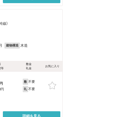
幹線）
月
木造
建物構造
料
敷金
お気に入り
費等
礼金
不要
敷
円
不要
0円
礼
詳細を見る