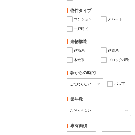
物件タイプ
マンション
アパート
一戸建て
建物構造
鉄筋系
鉄骨系
木造系
ブロック構造
駅からの時間
バス可
築年数
専有面積