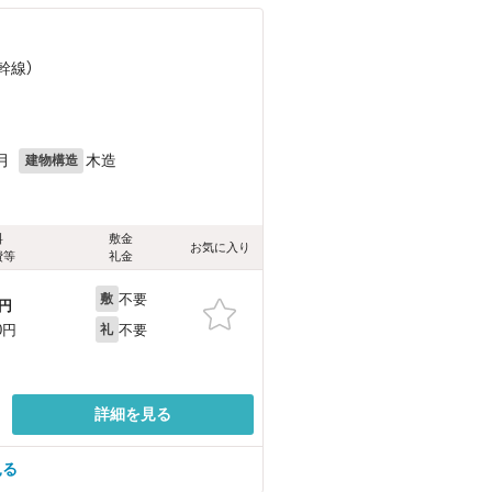
幹線）
月
木造
建物構造
料
敷金
お気に入り
費等
礼金
不要
敷
円
不要
0円
礼
詳細を見る
見る