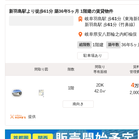
新羽島駅より徒歩61分 築36年5ヶ月 1階建の賃貸物件
岐阜羽島駅 歩
61
分 （東海新
新羽島駅 歩
61
分 （竹鼻線）
岐阜県安八郡輪之内町楡俣
1階建
36年5ヶ
総階数
築年数
駐車場あり
間取り
賃
間取り図
階数
専有面積
管理
4
2DK
万
1階
42.0㎡
2,00
南向き
提供