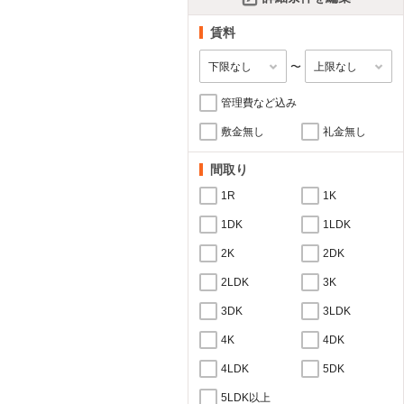
賃料
〜
管理費など込み
敷金無し
礼金無し
間取り
1R
1K
1DK
1LDK
2K
2DK
2LDK
3K
3DK
3LDK
4K
4DK
4LDK
5DK
5LDK以上