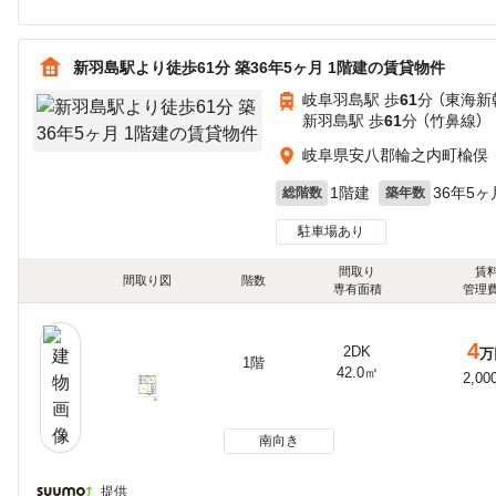
新羽島駅より徒歩61分 築36年5ヶ月 1階建の賃貸物件
岐阜羽島駅 歩
61
分 （東海新
新羽島駅 歩
61
分 （竹鼻線）
岐阜県安八郡輪之内町楡俣
1階建
36年5ヶ
総階数
築年数
駐車場あり
間取り
賃
間取り図
階数
専有面積
管理
4
2DK
万
1階
42.0㎡
2,00
南向き
提供