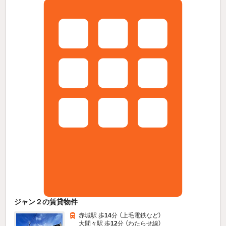
ジャン２の賃貸物件
赤城駅 歩
14
分 （上毛電鉄
など
）
大間々駅 歩
12
分 （わたらせ線）