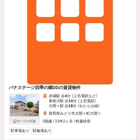
パナステージ四季の郷DDの賃貸物件
赤城駅 歩
4
分 （上毛電鉄
など
）
東新川駅 歩
14
分 （上毛電鉄）
大間々駅 歩
18
分 （わたらせ線）
群馬県みどり市大間々町大間々
2階建 / 23年2ヶ月 / 軽量鉄骨
すべての写真
駐車場あり
駐輪場あり