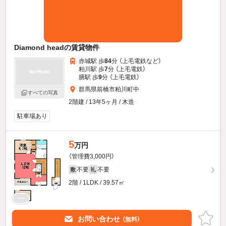
Diamond headの賃貸物件
赤城駅 歩
84
分 （上毛電鉄
など
）
粕川駅 歩
7
分 （上毛電鉄）
膳駅 歩
9
分 （上毛電鉄）
群馬県前橋市粕川町中
すべての写真
2階建 / 13年5ヶ月 / 木造
駐車場あり
5
万円
（管理費3,000円）
不要
不要
敷
礼
2階 / 1LDK / 39.57㎡
お問い合わせ
（無料）