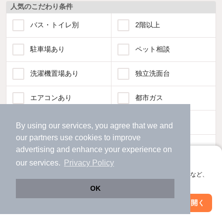
人気のこだわり条件
バス・トイレ別
2階以上
駐車場あり
ペット相談
洗濯機置場あり
独立洗面台
エアコンあり
都市ガス
温水洗浄便座
オートロック
By using our services, you agree that we and
our
partners
use cookies to improve
コンロ2口以上
追焚き機能
advertising and enhance your experience on
アプリに切り替えて、サクサクお部屋探し
our services.
Privacy Policy
TV付インターホン
角部屋
会員登録なしですぐ使える。マップ検索やお気に入り保存など、
アプリ限定の便利な機能が使えます！
OK
新着のみ
インターネット無料
Web版で続行
アプリを開く
駅・沿線を変更
絞り込み条件を変更
該当件数: