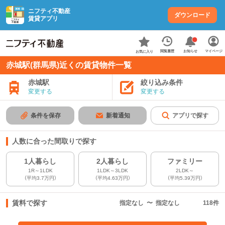
ニフティ不動産
ダウンロード
賃貸アプリ
お知らせ
閲覧履歴
マイページ
お気に入り
赤城駅(群馬県)近くの賃貸物件一覧
赤城駅
絞り込み条件
変更する
変更する
条件を保存
新着通知
アプリで探す
人数に合った間取りで探す
1人暮らし
2人暮らし
ファミリー
1R～1LDK
1LDK～3LDK
2LDK～
（平均3.7万円）
（平均4.63万円）
（平均5.39万円）
賃料で探す
指定なし
〜
指定なし
118
件