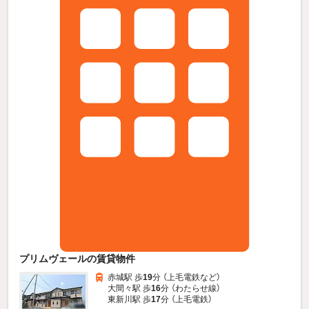
プリムヴェールの賃貸物件
赤城駅 歩
19
分 （上毛電鉄
など
）
大間々駅 歩
16
分 （わたらせ線）
東新川駅 歩
17
分 （上毛電鉄）