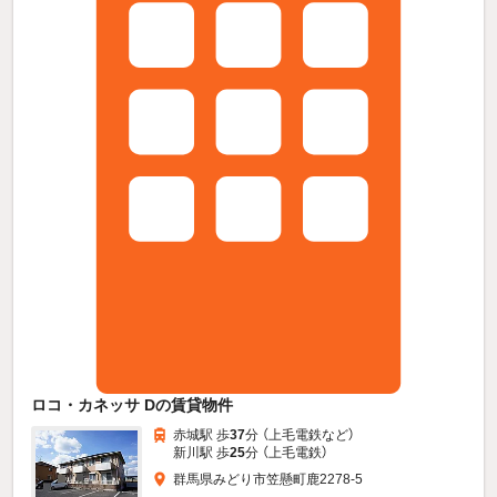
ロコ・カネッサ Dの賃貸物件
赤城駅 歩
37
分 （上毛電鉄
など
）
新川駅 歩
25
分 （上毛電鉄）
群馬県みどり市笠懸町鹿2278-5