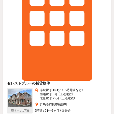
セレストブルーの賃貸物件
赤城駅 歩
163
分 （上毛電鉄
など
）
樋越駅 歩
3
分 （上毛電鉄）
北原駅 歩
25
分 （上毛電鉄）
群馬県前橋市樋越町
2階建 / 21年6ヶ月 / 鉄骨造
すべての写真