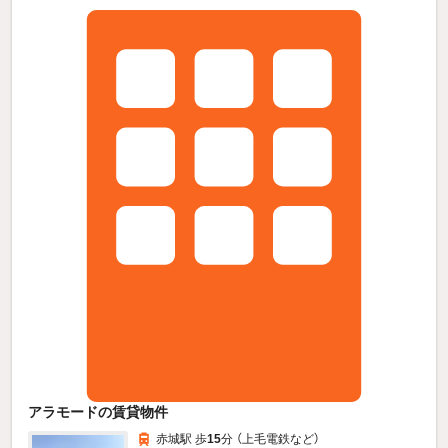
アラモードの賃貸物件
赤城駅 歩
15
分 （上毛電鉄
など
）