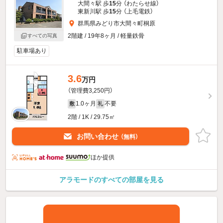
大間々駅 歩
15
分 （わたらせ線）
東新川駅 歩
15
分 （上毛電鉄）
群馬県みどり市大間々町桐原
2階建 / 19年8ヶ月 / 軽量鉄骨
すべての写真
駐車場あり
3.6
万円
（管理費3,250円）
1.0ヶ月
不要
敷
礼
2階 / 1K / 29.75㎡
お問い合わせ
（無料）
ほか提供
アラモードのすべての部屋を見る