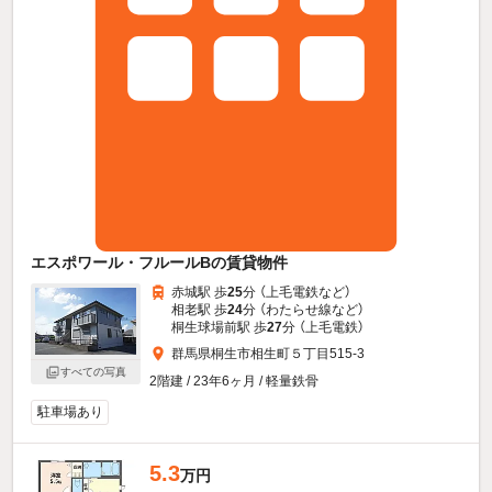
エスポワール・フルールBの賃貸物件
赤城駅 歩
25
分 （上毛電鉄
など
）
相老駅 歩
24
分 （わたらせ線
など
）
桐生球場前駅 歩
27
分 （上毛電鉄）
群馬県桐生市相生町５丁目515-3
すべての写真
2階建 / 23年6ヶ月 / 軽量鉄骨
駐車場あり
5.3
万円