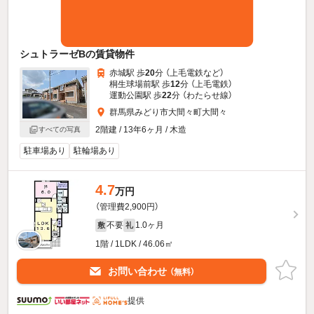
シュトラーゼBの賃貸物件
赤城駅 歩
20
分 （上毛電鉄
など
）
桐生球場前駅 歩
12
分 （上毛電鉄）
運動公園駅 歩
22
分 （わたらせ線）
群馬県みどり市大間々町大間々
2階建 / 13年6ヶ月 / 木造
すべての写真
駐車場あり
駐輪場あり
4.7
万円
（管理費2,900円）
不要
1.0ヶ月
敷
礼
1階 / 1LDK / 46.06㎡
お問い合わせ
（無料）
提供