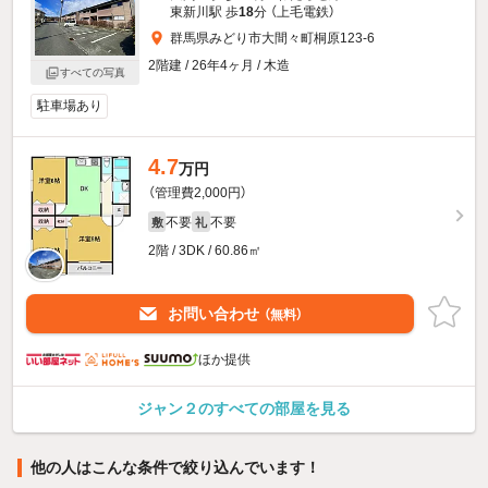
東新川駅 歩
18
分 （上毛電鉄）
群馬県みどり市大間々町桐原123-6
2階建 / 26年4ヶ月 / 木造
すべての写真
駐車場あり
4.7
万円
（管理費2,000円）
不要
不要
敷
礼
2階 / 3DK / 60.86㎡
お問い合わせ
（無料）
ほか提供
ジャン２のすべての部屋を見る
他の人はこんな条件で絞り込んでいます！