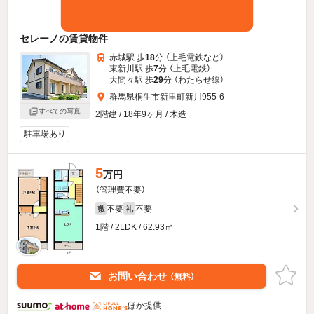
セレーノの賃貸物件
赤城駅 歩
18
分 （上毛電鉄
など
）
東新川駅 歩
7
分 （上毛電鉄）
大間々駅 歩
29
分 （わたらせ線）
群馬県桐生市新里町新川955-6
すべての写真
2階建 / 18年9ヶ月 / 木造
駐車場あり
5
万円
（管理費不要）
不要
不要
敷
礼
1階 / 2LDK / 62.93㎡
お問い合わせ
（無料）
ほか提供