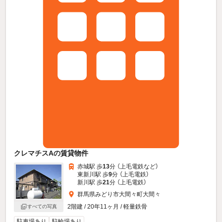
クレマチスAの賃貸物件
赤城駅 歩
13
分 （上毛電鉄
など
）
東新川駅 歩
9
分 （上毛電鉄）
新川駅 歩
21
分 （上毛電鉄）
群馬県みどり市大間々町大間々
2階建 / 20年11ヶ月 / 軽量鉄骨
すべての写真
駐車場あり
駐輪場あり