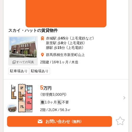
スカイ・ハットの賃貸物件
赤城駅 歩
65
分 （上毛電鉄
など
）
新里駅 歩
8
分 （上毛電鉄）
膳駅 歩
15
分 （上毛電鉄）
群馬県桐生市新里町山上
2階建 / 16年1ヶ月 / 木造
すべての写真
駐車場あり
駐輪場あり
5
万円
（管理費3,000円）
1.0ヶ月
不要
敷
礼
2階 / 2LDK / 56.3㎡
お問い合わせ
（無料）