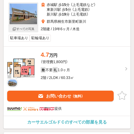
赤城駅 歩
15
分 （上毛電鉄
など
）
東新川駅 歩
5
分 （上毛電鉄）
新川駅 歩
19
分 （上毛電鉄）
群馬県桐生市新里町新川
2階建 / 19年6ヶ月 / 木造
すべての写真
駐車場あり
駐輪場あり
4.7
万円
（管理費1,800円）
不要
1.0ヶ月
敷
礼
2階 / 2LDK / 60.33㎡
お問い合わせ
（無料）
提供
カーサエルゴルドＣのすべての部屋を見る