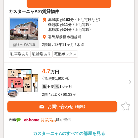
カスターニャAの賃貸物件
赤城駅 歩
163
分 （上毛電鉄
など
）
樋越駅 歩
11
分 （上毛電鉄）
北原駅 歩
24
分 （上毛電鉄）
群馬県前橋市樋越町
2階建 / 18年11ヶ月 / 木造
すべての写真
駐車場あり
駐輪場あり
宅配ボックス
4.7
万円
（管理費1,900円）
不要
1.0ヶ月
敷
礼
2階 / 2LDK / 60.33㎡
お問い合わせ
（無料）
ほか提供
カスターニャAのすべての部屋を見る