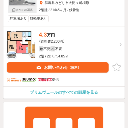
群馬県みどり市大間々町桐原
2階建 / 21年5ヶ月 / 鉄骨造
すべての写真
駐車場あり
駐輪場あり
4.3
万円
（管理費2,200円）
不要
不要
敷
礼
2階 / 2DK / 54.85㎡
お問い合わせ
（無料）
提供
プリムヴェールのすべての部屋を見る