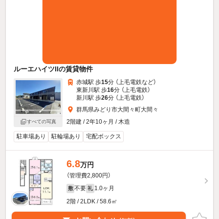
ルーエハイツIIの賃貸物件
赤城駅 歩
15
分 （上毛電鉄
など
）
東新川駅 歩
16
分 （上毛電鉄）
新川駅 歩
26
分 （上毛電鉄）
群馬県みどり市大間々町大間々
2階建 / 2年10ヶ月 / 木造
すべての写真
駐車場あり
駐輪場あり
宅配ボックス
6.8
万円
（管理費2,800円）
不要
1.0ヶ月
敷
礼
2階 / 2LDK / 58.6㎡