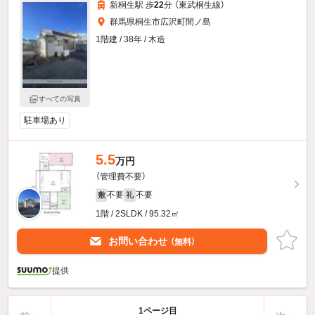
新桐生駅 歩
22
分 （東武桐生線）
群馬県桐生市広沢町間ノ島
1階建 / 38年 / 木造
すべての写真
駐車場あり
5.5
万円
（管理費不要）
不要
不要
敷
礼
1階 / 2SLDK / 95.32㎡
お問い合わせ
（無料）
提供
1ページ目