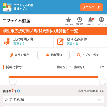
ニフティ不動産
ダウンロード
賃貸アプリ
お知らせ
閲覧履歴
マイページ
お気に入り
桐生市広沢町間ノ島(群馬県)の賃貸物件一覧
広沢町間ノ島
絞り込み条件
変更する
変更する
条件を保存
新着通知
アプリで探す
賃料で探す
指定なし
〜
指定なし
7
件
指定した賃料で絞り込む
7
物件数
件
2026年08月04日
更新