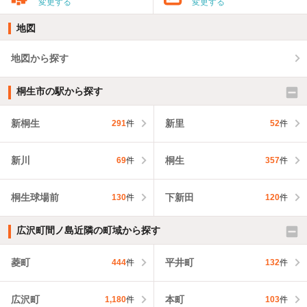
変更する
変更する
地図
地図から探す
桐生市の駅から探す
新桐生
新里
291
件
52
件
新川
桐生
69
件
357
件
桐生球場前
下新田
130
件
120
件
広沢町間ノ島近隣の町域から探す
菱町
平井町
444
件
132
件
広沢町
本町
1,180
件
103
件