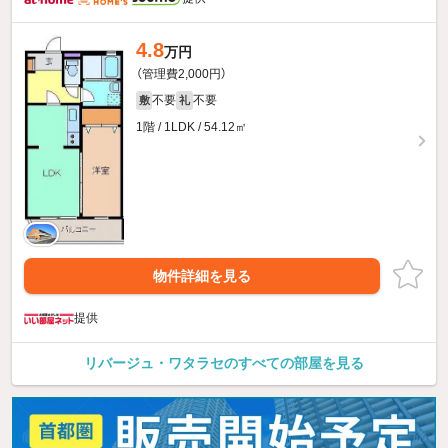
4.8
万円
（管理費2,000円）
不要
不要
敷
礼
1階 / 1LDK / 54.12㎡
物件詳細を見る
提供
リバージュ・ワタラセのすべての部屋を見る