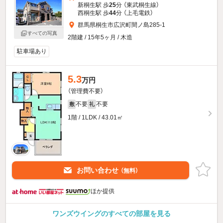
新桐生駅 歩
25
分 （東武桐生線）
西桐生駅 歩
44
分 （上毛電鉄）
群馬県桐生市広沢町間ノ島285-1
すべての写真
2階建 / 15年5ヶ月 / 木造
駐車場あり
5.3
万円
（管理費不要）
不要
不要
敷
礼
1階 / 1LDK / 43.01㎡
お問い合わせ
（無料）
ほか提供
ワンズウイングのすべての部屋を見る