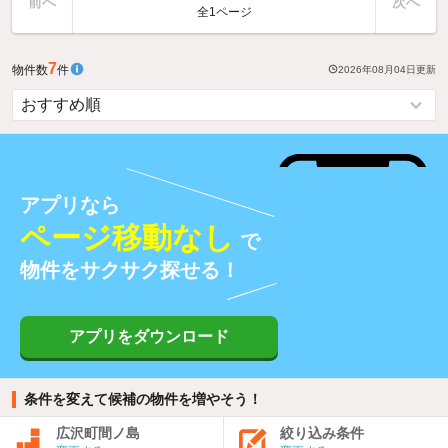
前へ
次へ
全1ページ
7
物件数
件
2026年08月04日
更新
アプリなら
ページ移動なし
で
物件をサクサク探せる！
アプリをダウンロード
条件を変えて候補の物件を増やそう！
広沢町間ノ島
絞り込み条件