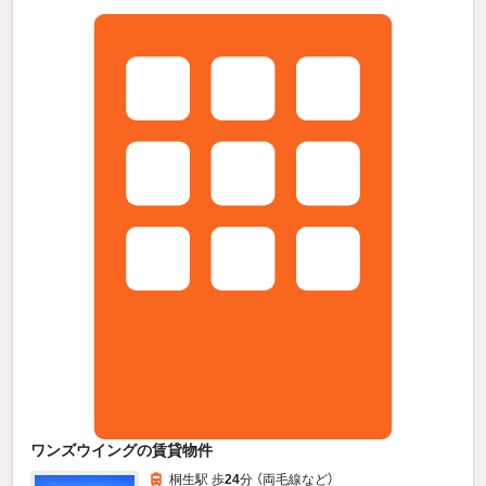
ワンズウイングの賃貸物件
桐生駅 歩
24
分 （両毛線
など
）