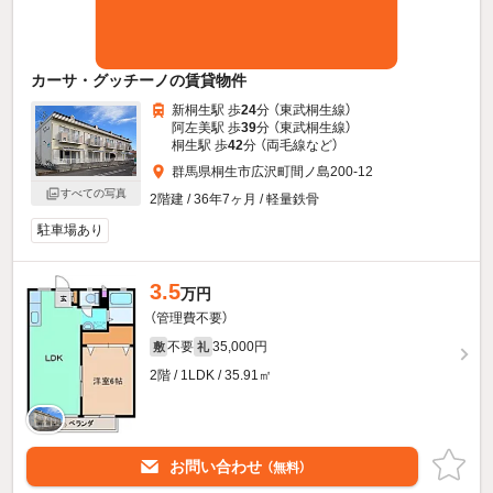
カーサ・グッチーノの賃貸物件
新桐生駅 歩
24
分 （東武桐生線）
阿左美駅 歩
39
分 （東武桐生線）
桐生駅 歩
42
分 （両毛線
など
）
群馬県桐生市広沢町間ノ島200-12
すべての写真
2階建 / 36年7ヶ月 / 軽量鉄骨
駐車場あり
3.5
万円
（管理費不要）
不要
35,000円
敷
礼
2階 / 1LDK / 35.91㎡
お問い合わせ
（無料）