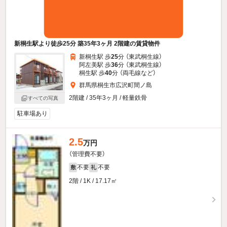
新桐生駅より徒歩25分 築35年3ヶ月 2階建の賃貸物件
新桐生駅 歩
25
分 （東武桐生線）
阿左美駅 歩
36
分 （東武桐生線）
桐生駅 歩
40
分 （両毛線
など
）
群馬県桐生市広沢町間ノ島
2階建 / 35年3ヶ月 / 軽量鉄骨
すべての写真
駐車場あり
2.5
万円
（管理費不要）
不要
不要
敷
礼
2階 / 1K / 17.17㎡