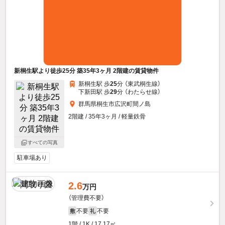
新桐生駅より徒歩25分 築35年3ヶ月 2階建の賃貸物件
新桐生駅 歩
25
分 （東武桐生線）
下新田駅 歩
29
分 （わたらせ線）
群馬県桐生市広沢町間ノ島
2階建 / 35年3ヶ月 / 軽量鉄骨
すべての写真
駐車場あり
2.6
万円
（管理費不要）
不要
不要
敷
礼
1階 / 1K / 17.17㎡