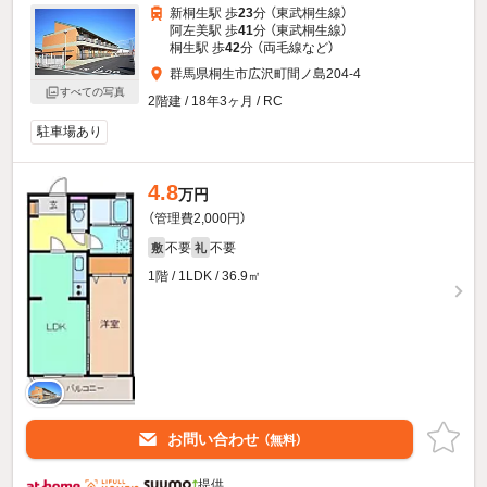
新桐生駅 歩
23
分 （東武桐生線）
阿左美駅 歩
41
分 （東武桐生線）
桐生駅 歩
42
分 （両毛線
など
）
群馬県桐生市広沢町間ノ島204-4
すべての写真
2階建 / 18年3ヶ月 / RC
駐車場あり
4.8
万円
（管理費2,000円）
不要
不要
敷
礼
1階 / 1LDK / 36.9㎡
お問い合わせ
（無料）
提供