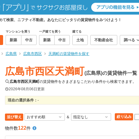
とめて検索、ニフティ不動産。あなたにピッタリの賃貸物件をみつけよう！
マンションを買う
一戸建てを買う
建てる
新築
中古
新築
中古
土地
不動産会社
調べる
広島県
広島市西区
天満町の賃貸物件を探す
広島市西区天満町
(広島県)の賃貸物件一覧
広島市西区天満町
の賃貸物件をさまざまなこだわり条件から検索できます。
2026年08月06日
更新
現在の選択条件：
-
絞り込み
並び替え
＆
122
物件数
件