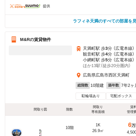
提供
ラフィネ天満のすべての部屋を
M&Rの賃貸物件
天満町駅 歩
3
分 （広電本線）
観音町駅 歩
4
分 （広電本線）
小網町駅 歩
5
分 （広電本線）
ほか13駅（徒歩20分圏内）
広島県広島市西区天満町
10階建
7年2ヶ
総階数
築年数
駐輪場あり
宅配ボックス
間取り
賃
間取り図
階数
専有面積
管理
6
1K
万
10階
26.9㎡
4,50