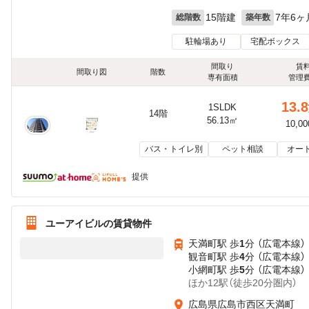
15階建
7年6ヶ
総階数
築年数
駐輪場あり
宅配ボックス
間取り
賃
間取り図
階数
専有面積
管理
13.8
1SLDK
14階
56.13㎡
10,0
バス・トイレ別
ペット相談
オー
提供
ユーアイビルの賃貸物件
天満町駅 歩
1
分 （広電本線）
観音町駅 歩
4
分 （広電本線）
小網町駅 歩
5
分 （広電本線）
ほか12駅（徒歩20分圏内）
広島県広島市西区天満町