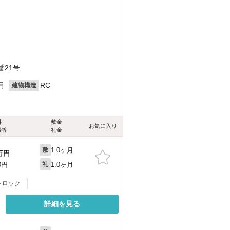
番21号
月
RC
建物構造
料
敷金
お気に入り
費等
礼金
1.0ヶ月
敷
万円
1.0ヶ月
0円
礼
トロック
詳細を見る