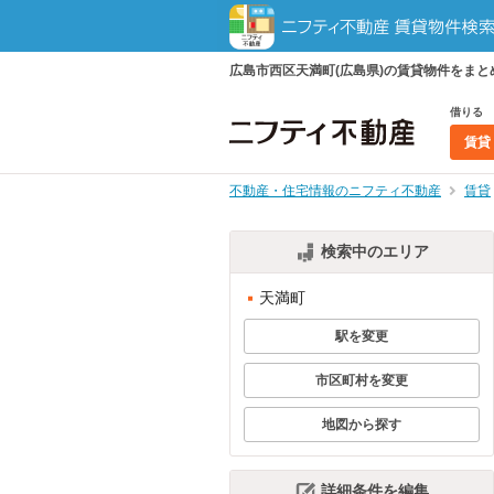
広島市西区天満町(広島県)の賃貸物件をま
借りる
賃貸
不動産・住宅情報のニフティ不動産
賃貸
検索中のエリア
天満町
駅を変更
市区町村を変更
地図から探す
詳細条件を編集