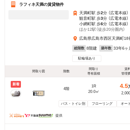
ラフィネ天満の賃貸物件
天満町駅 歩
2
分 （広電本線）
観音町駅 歩
3
分 （広電本線）
小網町駅 歩
6
分 （広電本線）
ほか12駅（徒歩20分圏内）
広島県広島市西区天満町18
8階建
33年6ヶ
総階数
築年数
駐輪場あり
間取り
賃
間取り図
階数
専有面積
管理
新着
4.5
1R
4階
20.0㎡
2,00
バス・トイレ別
フローリング
オー
提供