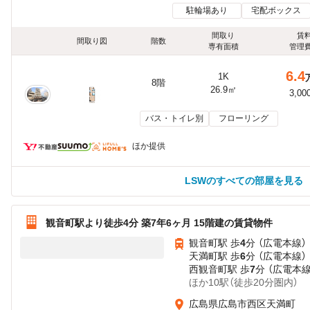
駐輪場あり
宅配ボックス
間取り
賃
間取り図
階数
専有面積
管理
6.4
1K
8階
26.9㎡
3,00
バス・トイレ別
フローリング
ほか提供
LSWのすべての部屋を見る
観音町駅より徒歩4分 築7年6ヶ月 15階建の賃貸物件
観音町駅 歩
4
分 （広電本線）
天満町駅 歩
6
分 （広電本線）
西観音町駅 歩
7
分 （広電本線
ほか10駅（徒歩20分圏内）
広島県広島市西区天満町