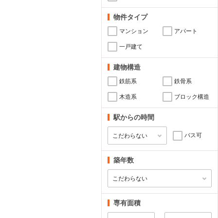
物件タイプ
マンション
アパート
一戸建て
建物構造
鉄筋系
鉄骨系
木造系
ブロック構造
駅からの時間
バス可
築年数
専有面積