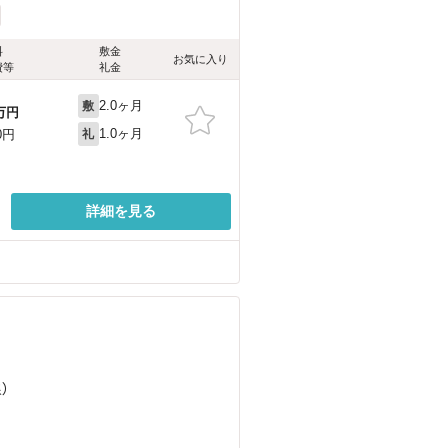
料
敷金
お気に入り
費等
礼金
2.0ヶ月
敷
万円
1.0ヶ月
0円
礼
詳細を見る
）