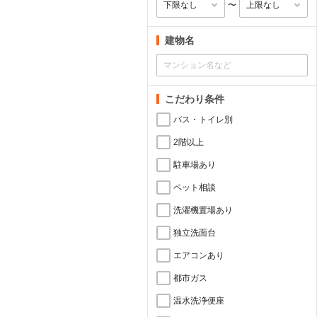
〜
建物名
こだわり条件
バス・トイレ別
2階以上
駐車場あり
ペット相談
洗濯機置場あり
独立洗面台
エアコンあり
都市ガス
温水洗浄便座