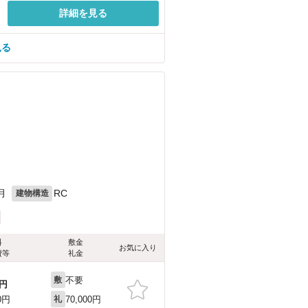
詳細を見る
見る
月
RC
建物構造
料
敷金
お気に入り
費等
礼金
不要
敷
円
70,000円
0円
礼