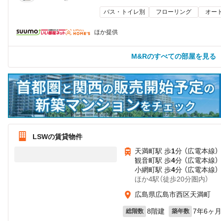
バス・トイレ別
フローリング
オー
ほか提供
M&Rのすべての部屋を見る
LSWの賃貸物件
天満町駅 歩
1
分 （広電本線）
観音町駅 歩
4
分 （広電本線）
小網町駅 歩
4
分 （広電本線）
ほか4駅（徒歩20分圏内）
広島県広島市西区天満町
8階建
7年6ヶ
総階数
築年数