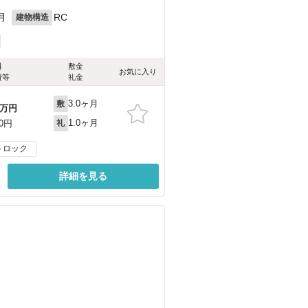
月
RC
建物構造
料
敷金
お気に入り
費等
礼金
3.0ヶ月
敷
万円
1.0ヶ月
00円
礼
トロック
詳細を見る