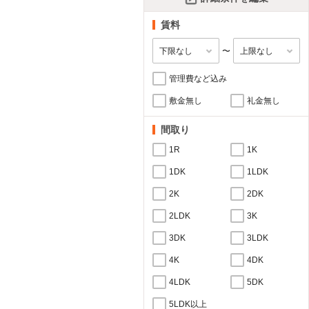
賃料
〜
管理費など込み
敷金無し
礼金無し
間取り
1R
1K
1DK
1LDK
2K
2DK
2LDK
3K
3DK
3LDK
4K
4DK
4LDK
5DK
5LDK以上