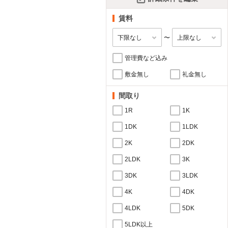
賃料
〜
管理費など込み
敷金無し
礼金無し
間取り
1R
1K
1DK
1LDK
2K
2DK
2LDK
3K
3DK
3LDK
4K
4DK
4LDK
5DK
5LDK以上