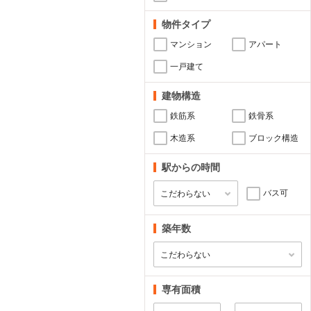
物件タイプ
マンション
アパート
一戸建て
建物構造
鉄筋系
鉄骨系
木造系
ブロック構造
駅からの時間
バス可
築年数
専有面積