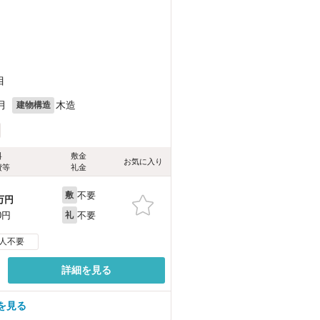
目
月
木造
建物構造
料
敷金
お気に入り
費等
礼金
不要
敷
万円
不要
0円
礼
人不要
詳細を見る
を見る