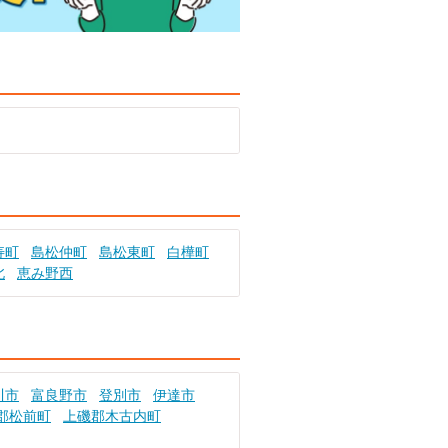
寿町
島松仲町
島松東町
白樺町
北
恵み野西
川市
富良野市
登別市
伊達市
郡松前町
上磯郡木古内町