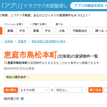
めて検索、ニフティ不動産。あなたにピッタリの賃貸物件をみつけよう！
マンションを買う
一戸建てを買う
建てる
新築
中古
新築
中古
土地
不動産会社
調べる
北海道
恵庭市
島松本町の賃貸物件を探す
恵庭市島松本町
(北海道)の賃貸物件一覧
恵庭市島松本町
の賃貸物件をさまざまなこだわり条件から検索できます。
2026年07月31日
更新
現在の選択条件：
-
絞り込み
並び替え
＆
1
物件数
件