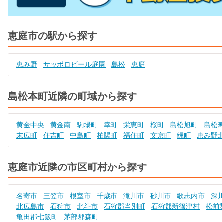
恵庭市の駅から探す
恵み野
サッポロビール庭園
島松
恵庭
島松本町近隣の町域から探す
黄金中央
黄金南
駒場町
幸町
栄恵町
桜町
島松旭町
島松
末広町
住吉町
中島町
柏陽町
福住町
文京町
緑町
恵み野
恵庭市近隣の市区町村から探す
名寄市
三笠市
根室市
千歳市
滝川市
砂川市
歌志内市
深
北広島市
石狩市
北斗市
石狩郡当別町
石狩郡新篠津村
松前
亀田郡七飯町
茅部郡森町