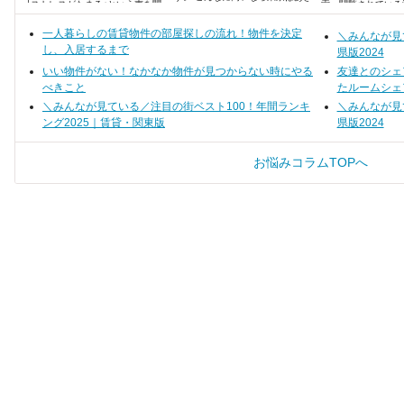
「ストレスがたまる」という声を聞
索・閲覧されている
らめようかな・・・なんて落ち込
くと、不安になりますよね。
ンキング形式でまと
んでいるあなた！ 東京はたしかに
一人暮らしの賃貸物件の部屋探しの流れ！物件を決定
家賃が高いイメージがあります
＼みんなが見
が、コツを掴んで探せば、安い家
し、入居するまで
県版2024
賃で賃貸物件を見つけられるんで
す。
いい物件がない！なかなか物件が見つからない時にやる
友達とのシェ
べきこと
たルームシェ
＼みんなが見ている／注目の街ベスト100！年間ランキ
＼みんなが見
ング2025｜賃貸・関東版
県版2024
お悩みコラムTOPへ