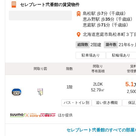
セレブレート弐番館の賃貸物件
島松駅 歩
7
分 （千歳線）
恵み野駅 歩
35
分 （千歳線）
恵庭駅 歩
71
分 （千歳線）
北海道恵庭市島松本町３丁
2階建
21年6ヶ
総階数
築年数
駐車場あり
駐輪場あり
間取り
賃
間取り図
階数
専有面積
管理
5.1
2LDK
1階
52.79㎡
2,50
バス・トイレ別
追い炊き機能
保証
ほか提供
セレブレート弐番館のすべての部屋