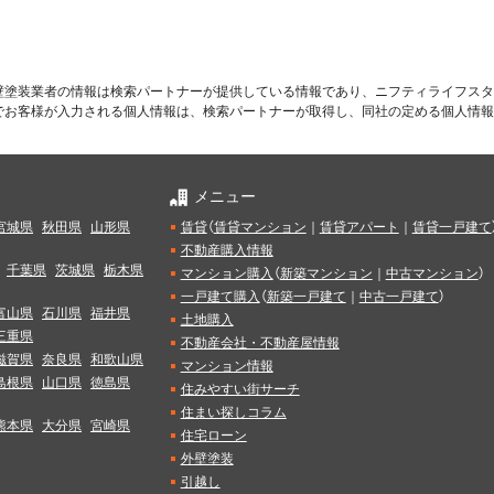
壁塗装業者の情報は検索パートナーが提供している情報であり、ニフティライフスタ
でお客様が入力される個人情報は、検索パートナーが取得し、同社の定める個人情報
メニュー
宮城県
秋田県
山形県
賃貸
（
賃貸マンション
｜
賃貸アパート
｜
賃貸一戸建て
不動産購入情報
千葉県
茨城県
栃木県
マンション購入
（
新築マンション
｜
中古マンション
）
一戸建て購入
（
新築一戸建て
｜
中古一戸建て
）
富山県
石川県
福井県
土地購入
三重県
不動産会社・不動産屋情報
滋賀県
奈良県
和歌山県
マンション情報
島根県
山口県
徳島県
住みやすい街サーチ
住まい探しコラム
熊本県
大分県
宮崎県
住宅ローン
外壁塗装
引越し