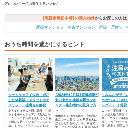
容について一切の責任を負いません。
【恵庭市島松本町】の購入物件
からお探しの方は
新築マンション
中古マンション
新築一戸建て
おうち時間を豊かにするヒント
ルームシェアで失敗・成功
【2024年10月版】家賃相場が
＼みんなが見て
した体験談！メリットやデ
安い東京の地域や駅ランキ
の街ベスト100
メリット、注意点を解説
ング～格安物件の見分け方
ング2023｜賃
～
友人または他人と同じ物件で生活
ニフティ不動産 注
をするルームシェア。 「友人とル
ング拡大版！東西ベス
物価高が叫ばれる昨今、『便利な
ームシェアするのも楽しそうかも」
表！ 「ニフティ不動
東京で一人暮らし』を夢見る人に
と興味を持っている方もいるので
探しに役立つデータ
立ちはだかるのが、高い家賃で
は。 しかし「トラブルになる」や
計・調査！ 関西エ
す。 こんなに高いなら東京はあき