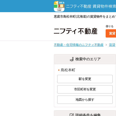
恵庭市島松本町(北海道)の賃貸物件をまと
借りる
賃貸
不動産・住宅情報のニフティ不動産
賃貸
検索中のエリア
島松本町
駅を変更
市区町村を変更
地図から探す
詳細条件を編集