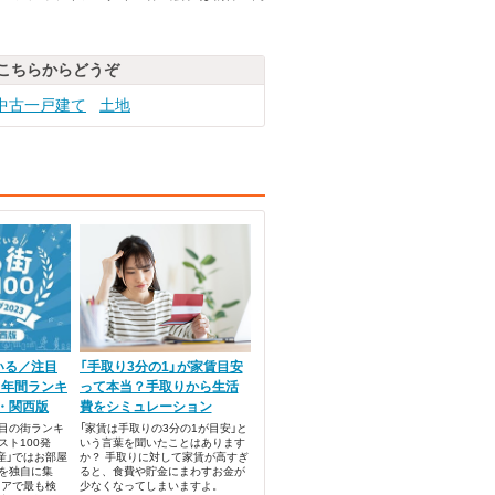
こちらからどうぞ
中古一戸建て
土地
いる／注目
「手取り3分の1」が家賃目安
！年間ランキ
って本当？手取りから生活
貸・関西版
費をシミュレーション
目の街ランキ
「家賃は手取りの3分の1が目安」と
ト100発
いう言葉を聞いたことはあります
産」ではお部屋
か？ 手取りに対して家賃が高すぎ
を独自に集
ると、食費や貯金にまわすお金が
リアで最も検
少なくなってしまいますよ。