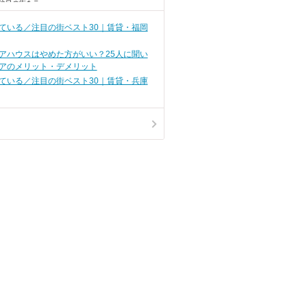
注目の街をラ
めました。
ている／注目の街ベスト30｜賃貸・福岡
アハウスはやめた方がいい？25人に聞い
アのメリット・デメリット
ている／注目の街ベスト30｜賃貸・兵庫