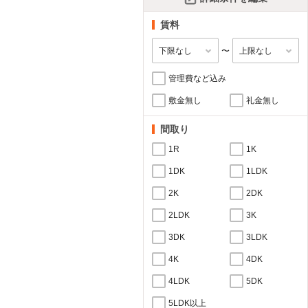
賃料
〜
管理費など込み
敷金無し
礼金無し
間取り
1R
1K
1DK
1LDK
2K
2DK
2LDK
3K
3DK
3LDK
4K
4DK
4LDK
5DK
5LDK以上