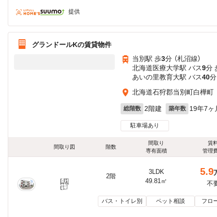
提供
グランドールKの賃貸物件
当別駅 歩
3
分 （札沼線）
北海道医療大学駅 バス
9
分 
あいの里教育大駅 バス
40
分
北海道石狩郡当別町白樺町
2階建
19年7ヶ
総階数
築年数
駐車場あり
間取り
賃
間取り図
階数
専有面積
管理
5.9
3LDK
2階
49.81㎡
不
バス・トイレ別
ペット相談
フロ