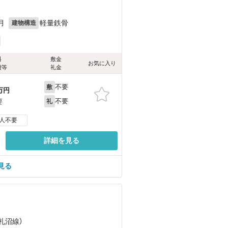
月
軽量鉄骨
建物構造
料
敷金
お気に入り
費等
礼金
不要
敷
万円
不要
要
礼
人不要
詳細を見る
見る
（札沼線）