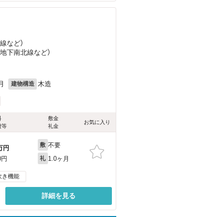
館線
など
）
（地下南北線
など
）
月
木造
建物構造
料
敷金
お気に入り
費等
礼金
不要
敷
万円
1.0ヶ月
0円
礼
炊き機能
詳細を見る