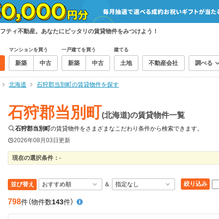
フティ不動産。あなたにピッタリの賃貸物件をみつけよう！
マンションを買う
一戸建てを買う
建てる
新築
中古
新築
中古
土地
不動産会社
調べる
北海道
石狩郡当別町の賃貸物件を探す
石狩郡当別町
(北海道)の賃貸物件一覧
石狩郡当別町
の賃貸物件をさまざまなこだわり条件から検索できます。
2026年08月03日
更新
現在の選択条件：
-
絞り込み
並び替え
＆
798
件
（物件数
143
件）