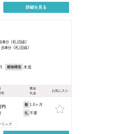
詳細を見る
歩
8
分 （札沼線）
 歩
8
分 （札沼線）
月
木造
建物構造
料
敷金
お気に入り
費等
礼金
1.0ヶ月
敷
万円
不要
要
礼
ーリング