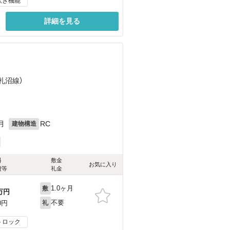
炊き機能
詳細を見る
（札沼線）
月
RC
建物構造
料
敷金
お気に入り
費等
礼金
1.0ヶ月
敷
万円
不要
0円
礼
トロック