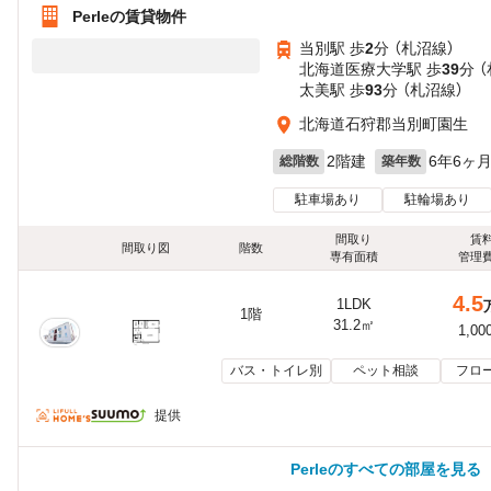
Perleの賃貸物件
当別駅 歩
2
分 （札沼線）
北海道医療大学駅 歩
39
分 
太美駅 歩
93
分 （札沼線）
北海道石狩郡当別町園生
2階建
6年6ヶ
総階数
築年数
駐車場あり
駐輪場あり
間取り
賃
間取り図
階数
専有面積
管理
4.5
1LDK
1階
31.2㎡
1,00
バス・トイレ別
ペット相談
フロ
提供
Perleのすべての部屋を見る