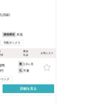
（札沼線）
月
木造
建物構造
宅配ボックス
料
敷金
お気に入り
費等
礼金
1.0ヶ月
敷
万円
不要
0円
礼
ーリング
詳細を見る