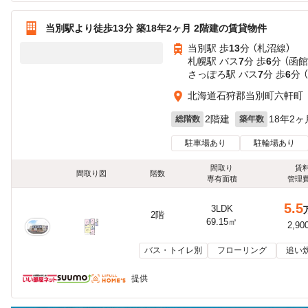
当別駅より徒歩13分 築18年2ヶ月 2階建の賃貸物件
当別駅 歩
13
分 （札沼線）
札幌駅 バス
7
分 歩
6
分 （函
さっぽろ駅 バス
7
分 歩
6
分 
北海道石狩郡当別町六軒町
2階建
18年2ヶ
総階数
築年数
駐車場あり
駐輪場あり
間取り
賃
間取り図
階数
専有面積
管理
5.5
3LDK
2階
69.15㎡
2,90
バス・トイレ別
フローリング
追い
提供