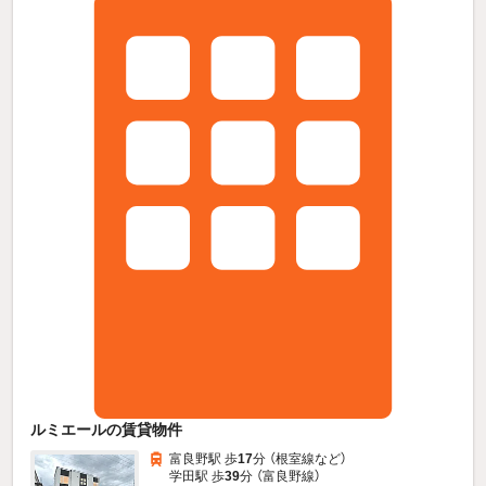
ルミエールの賃貸物件
富良野駅 歩
17
分 （根室線
など
）
学田駅 歩
39
分 （富良野線）