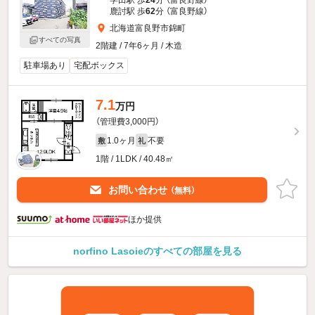
学田駅 歩
24
分 （富良野線）
鹿討駅 歩
62
分 （富良野線）
北海道富良野市錦町
すべての写真
2階建 / 7年6ヶ月 / 木造
駐車場あり
宅配ボックス
7.1
万円
（管理費3,000円）
1.0ヶ月
不要
敷
礼
1階 / 1LDK / 40.48㎡
お問い合わせ
（無料）
ほか提供
norfino Lasoieのすべての部屋を見る