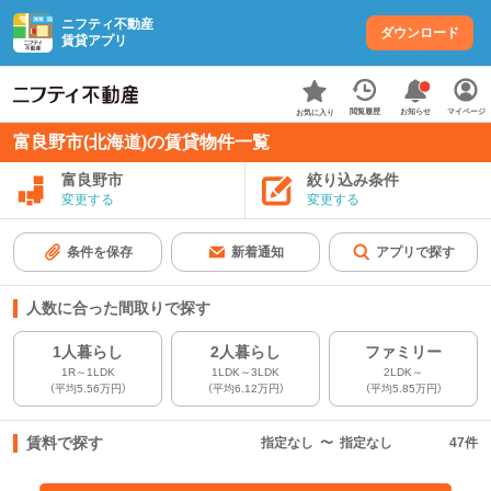
ニフティ不動産
ダウンロード
賃貸アプリ
お知らせ
閲覧履歴
マイページ
お気に入り
富良野市(北海道)の賃貸物件一覧
富良野市
絞り込み条件
変更する
変更する
条件を保存
新着通知
アプリで探す
人数に合った間取りで探す
1人暮らし
2人暮らし
ファミリー
1R～1LDK
1LDK～3LDK
2LDK～
（平均5.56万円）
（平均6.12万円）
（平均5.85万円）
賃料で探す
指定なし
〜
指定なし
47
件