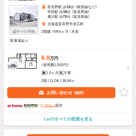
富良野駅 歩
10
分 （根室線
など
）
学田駅 歩
38
分 （富良野線）
鹿討駅 歩
75
分 （富良野線）
北海道富良野市末広町
2階建 / 6年6ヶ月 / 木造
すべての写真
駐車場あり
6.8
万円
（管理費2,000円）
1.0ヶ月
不要
敷
礼
2階 / 1LDK / 38.66㎡
お問い合わせ
（無料）
提供
Leiのすべての部屋を見る