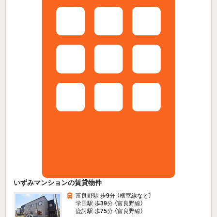
いずみマンションの賃貸物件
富良野駅 歩
9
分 （根室線
など
）
学田駅 歩
39
分 （富良野線）
鹿討駅 歩
75
分 （富良野線）