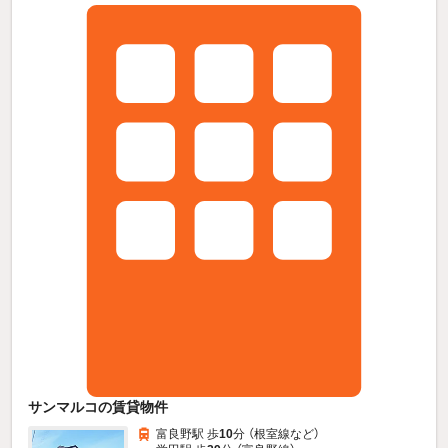
サンマルコの賃貸物件
富良野駅 歩
10
分 （根室線
など
）