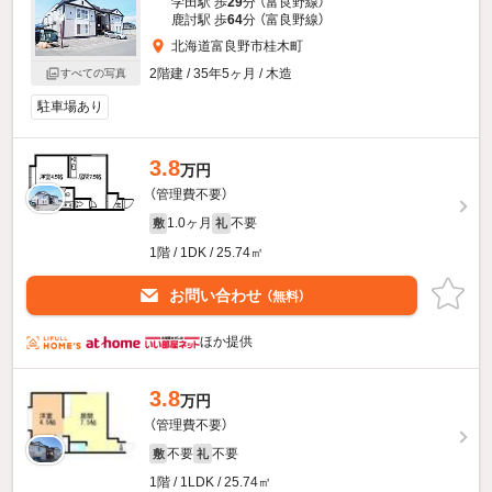
学田駅 歩
29
分 （富良野線）
鹿討駅 歩
64
分 （富良野線）
北海道富良野市桂木町
2階建 / 35年5ヶ月 / 木造
すべての写真
駐車場あり
3.8
万円
（管理費不要）
1.0ヶ月
不要
敷
礼
1階 / 1DK / 25.74㎡
お問い合わせ
（無料）
ほか提供
3.8
万円
（管理費不要）
不要
不要
敷
礼
1階 / 1LDK / 25.74㎡