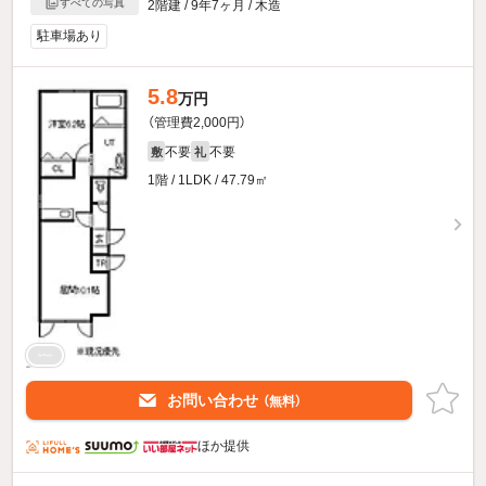
すべての写真
2階建 / 9年7ヶ月 / 木造
駐車場あり
5.8
万円
（管理費2,000円）
不要
不要
敷
礼
1階 / 1LDK / 47.79㎡
お問い合わせ
（無料）
ほか提供