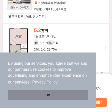
北海道富良野市幸町
すべての写真
2階建 / 7年11ヶ月 / 木造
駐車場あり
宅配ボックス
5.2
万円
（管理費3,000円）
1.0ヶ月
不要
敷
礼
2階 / 1K / 23.75㎡
By using our services, you agree that we and
our
partners
use cookies to improve
advertising and enhance your experience on
お問い合わせ
（無料）
アプリに切り替えて、サクサクお部屋探し
our services.
Privacy Policy
提供
会員登録なしですぐ使える。マップ検索やお気に入り保存など、
アプリ限定の便利な機能が使えます！
OK
いずみマンションのすべての部屋を見る
Web版で続行
アプリを開く
市区町村を変更
絞り込み条件を変更