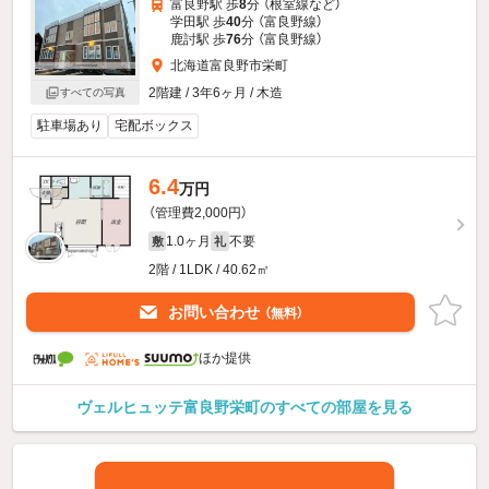
富良野駅 歩
8
分 （根室線
など
）
学田駅 歩
40
分 （富良野線）
鹿討駅 歩
76
分 （富良野線）
北海道富良野市栄町
2階建 / 3年6ヶ月 / 木造
すべての写真
駐車場あり
宅配ボックス
6.4
万円
（管理費2,000円）
1.0ヶ月
不要
敷
礼
2階 / 1LDK / 40.62㎡
お問い合わせ
（無料）
ほか提供
ヴェルヒュッテ富良野栄町のすべての部屋を見る