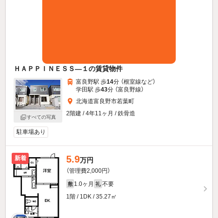
ＨＡＰＰＩＮＥＳＳ—１の賃貸物件
富良野駅 歩
14
分 （根室線
など
）
学田駅 歩
43
分 （富良野線）
北海道富良野市若葉町
2階建 / 4年11ヶ月 / 鉄骨造
すべての写真
駐車場あり
5.9
新着
万円
（管理費2,000円）
1.0ヶ月
不要
敷
礼
1階 / 1DK / 35.27㎡