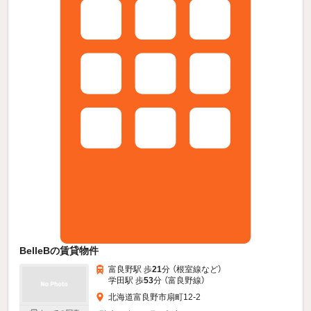
BelleBの賃貸物件
富良野駅 歩
21
分 （根室線
など
）
学田駅 歩
53
分 （富良野線）
北海道富良野市扇町12-2