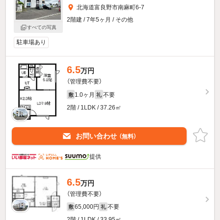
北海道富良野市南麻町6-7
2階建 / 7年5ヶ月 / その他
すべての写真
駐車場あり
6.5
万円
（管理費不要）
1.0ヶ月
不要
敷
礼
2階 / 1LDK / 37.26㎡
お問い合わせ
（無料）
提供
6.5
万円
（管理費不要）
65,000円
不要
敷
礼
2階 / 1LDK / 33.95㎡