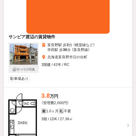
サンピア渡辺の賃貸物件
富良野駅 歩
3
分 （根室線
など
）
学田駅 歩
36
分 （富良野線）
北海道富良野市日の出町
3階建 / 42年 / RC
すべての写真
駐車場あり
3.8
万円
（管理費2,000円）
1.0ヶ月
不要
敷
礼
3階 / 1DK / 27.38㎡