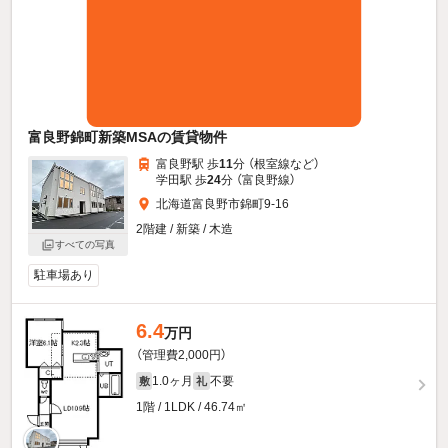
富良野錦町新築MSAの賃貸物件
富良野駅 歩
11
分 （根室線
など
）
学田駅 歩
24
分 （富良野線）
北海道富良野市錦町9-16
2階建 / 新築 / 木造
すべての写真
駐車場あり
6.4
万円
（管理費2,000円）
1.0ヶ月
不要
敷
礼
1階 / 1LDK / 46.74㎡