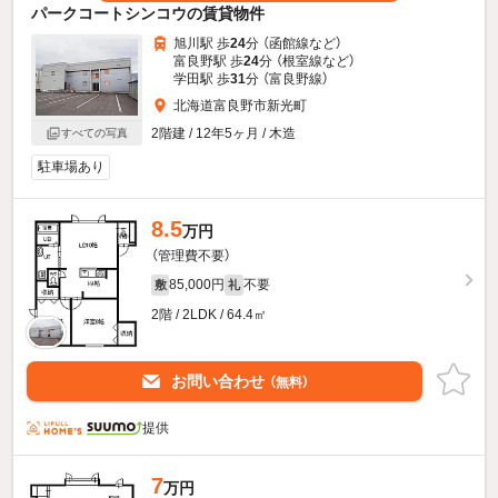
パークコートシンコウの賃貸物件
旭川駅 歩
24
分 （函館線
など
）
富良野駅 歩
24
分 （根室線
など
）
学田駅 歩
31
分 （富良野線）
北海道富良野市新光町
2階建 / 12年5ヶ月 / 木造
すべての写真
駐車場あり
8.5
万円
（管理費不要）
85,000円
不要
敷
礼
2階 / 2LDK / 64.4㎡
お問い合わせ
（無料）
提供
7
万円