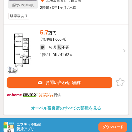
北海道富良野市住吉町
すべての写真
2階建 / 3年1ヶ月 / 木造
駐車場あり
5.7
万円
（管理費1,000円）
1.0ヶ月
不要
敷
礼
1階 / 1LDK / 41.62㎡
お問い合わせ
（無料）
提供
オーベル富良野のすべての部屋を見る
ニフティ不動産
ダウンロード
賃貸アプリ