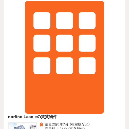
norfino Lasoieの賃貸物件
富良野駅 歩
7
分 （根室線
など
）