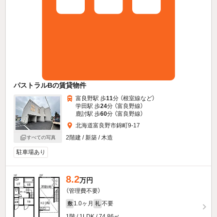
パストラルBの賃貸物件
富良野駅 歩
11
分 （根室線
など
）
学田駅 歩
24
分 （富良野線）
鹿討駅 歩
60
分 （富良野線）
北海道富良野市錦町9-17
2階建 / 新築 / 木造
すべての写真
駐車場あり
8.2
万円
（管理費不要）
1.0ヶ月
不要
敷
礼
1階 / 1LDK / 74.86㎡