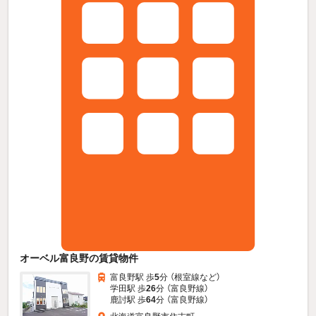
オーベル富良野の賃貸物件
富良野駅 歩
5
分 （根室線
など
）
学田駅 歩
26
分 （富良野線）
鹿討駅 歩
64
分 （富良野線）