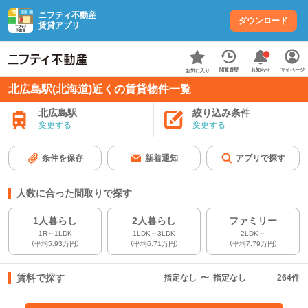
ニフティ不動産
ダウンロード
賃貸アプリ
お知らせ
閲覧履歴
マイページ
お気に入り
北広島駅(北海道)近くの賃貸物件一覧
北広島駅
絞り込み条件
変更する
変更する
条件を保存
新着通知
アプリで探す
人数に合った間取りで探す
1人暮らし
2人暮らし
ファミリー
1R～1LDK
1LDK～3LDK
2LDK～
（平均5.93万円）
（平均6.71万円）
（平均7.79万円）
賃料で探す
指定なし
〜
指定なし
264
件