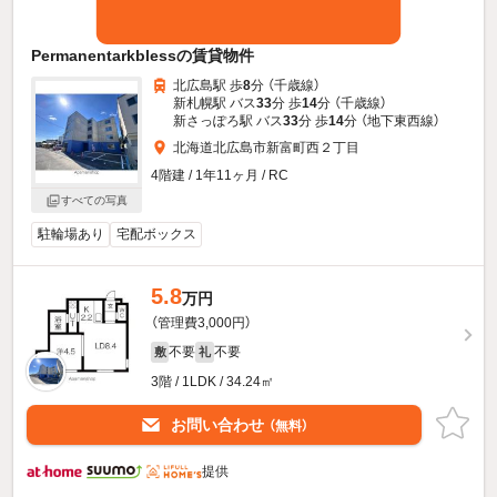
Permanentarkblessの賃貸物件
北広島駅 歩
8
分 （千歳線）
新札幌駅 バス
33
分 歩
14
分 （千歳線）
新さっぽろ駅 バス
33
分 歩
14
分 （地下東西線）
北海道北広島市新富町西２丁目
4階建 / 1年11ヶ月 / RC
すべての写真
駐輪場あり
宅配ボックス
5.8
万円
（管理費3,000円）
不要
不要
敷
礼
3階 / 1LDK / 34.24㎡
お問い合わせ
（無料）
提供