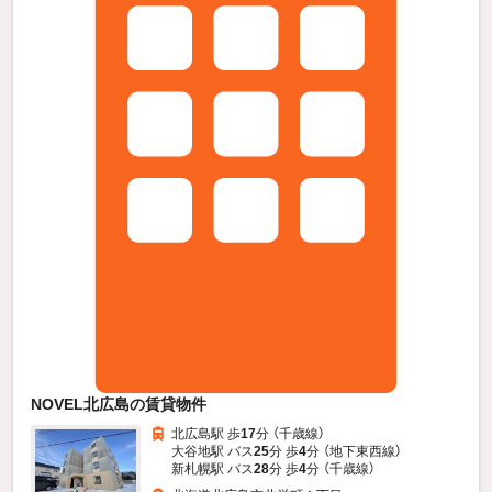
NOVEL北広島の賃貸物件
北広島駅 歩
17
分 （千歳線）
大谷地駅 バス
25
分 歩
4
分 （地下東西線）
新札幌駅 バス
28
分 歩
4
分 （千歳線）