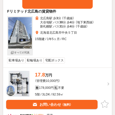
Fリミテッド北広島の賃貸物件
北広島駅 歩
3
分 （千歳線）
大谷地駅 バス
30
分 歩
4
分 （地下東西線）
新札幌駅 バス
31
分 歩
4
分 （千歳線）
北海道北広島市中央５丁目
15階建 / 1年5ヶ月 / RC
すべての写真
駐車場あり
駐輪場あり
宅配ボックス
17.8
万円
（管理費10,000円）
178,000円
不要
敷
礼
5階 / 3LDK / 92.59㎡
お問い合わせ
（無料）