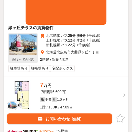
緑ヶ丘テラスの賃貸物件
北広島駅 バス
25
分 歩
6
分 （千歳線）
上野幌駅 バス
12
分 歩
2
分 （千歳線）
新札幌駅 バス
22
分 （千歳線）
北海道北広島市大曲緑ヶ丘５丁目
2階建 / 新築 / 木造
すべての写真
駐車場あり
駐輪場あり
宅配ボックス
7
万円
（管理費5,600円）
不要
1.0ヶ月
敷
礼
1階 / 1LDK / 47.09㎡
お問い合わせ
（無料）
ほか提供