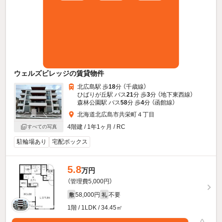
ウェルズビレッジの賃貸物件
北広島駅 歩
18
分 （千歳線）
ひばりが丘駅 バス
21
分 歩
3
分 （地下東西線）
森林公園駅 バス
58
分 歩
4
分 （函館線）
北海道北広島市共栄町４丁目
4階建 / 1年1ヶ月 / RC
すべての写真
駐輪場あり
宅配ボックス
5.8
万円
（管理費5,000円）
58,000円
不要
敷
礼
1階 / 1LDK / 34.45㎡