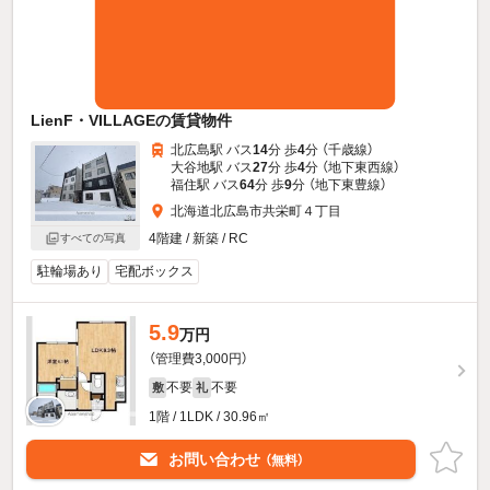
LienF・VILLAGEの賃貸物件
北広島駅 バス
14
分 歩
4
分 （千歳線）
大谷地駅 バス
27
分 歩
4
分 （地下東西線）
福住駅 バス
64
分 歩
9
分 （地下東豊線）
北海道北広島市共栄町４丁目
4階建 / 新築 / RC
すべての写真
駐輪場あり
宅配ボックス
5.9
万円
（管理費3,000円）
不要
不要
敷
礼
1階 / 1LDK / 30.96㎡
お問い合わせ
（無料）