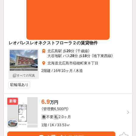
レオパレスレオネクストフローラ２の賃貸物件
北広島駅 歩
20
分 （千歳線）
大谷地駅 バス
28
分 歩
18
分 （地下東西線）
北海道北広島市稲穂町東８丁目
2階建 / 16年10ヶ月 / 木造
すべての写真
駐輪場あり
6.9
新着
万円
（管理費6,500円）
不要
2.0ヶ月
敷
礼
1階 / 1K / 33.53㎡