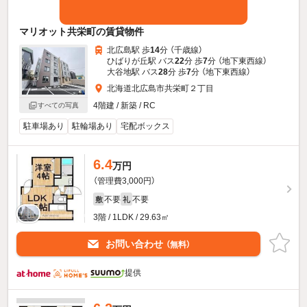
マリオット共栄町の賃貸物件
北広島駅 歩
14
分 （千歳線）
ひばりが丘駅 バス
22
分 歩
7
分 （地下東西線）
大谷地駅 バス
28
分 歩
7
分 （地下東西線）
北海道北広島市共栄町２丁目
4階建 / 新築 / RC
すべての写真
駐車場あり
駐輪場あり
宅配ボックス
6.4
万円
（管理費3,000円）
不要
不要
敷
礼
3階 / 1LDK / 29.63㎡
お問い合わせ
（無料）
提供