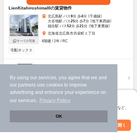
LienKitahiroshimaIIIの賃貸物件
北広島駅 バス
9
分 歩
4
分 （千歳線）
大谷地駅 バス
25
分 歩
7
分 （地下東西線）
福住駅 バス
52
分 歩
21
分 （地下東豊線）
北海道北広島市共栄町１丁目
4階建 / 2年 / RC
すべての写真
宅配ボックス
5.9
万円
（管理費3,000円）
By using our services, you agree that we and
不要
不要
敷
礼
our
partners
use cookies to improve
1階 / 1LDK / 29.32㎡
advertising and enhance your experience on
アプリに切り替えて、サクサクお部屋探し
our services.
Privacy Policy
お問い合わせ
（無料）
会員登録なしですぐ使える。マップ検索やお気に入り保存など、
アプリ限定の便利な機能が使えます！
提供
OK
Web版で続行
アプリを開く
駅・沿線を変更
絞り込み条件を変更
6.1
万円