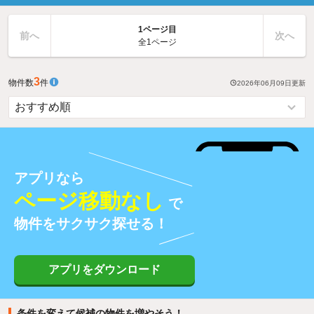
1ページ目
前へ
次へ
全1ページ
3
物件数
件
2026年06月09日
更新
アプリなら
ページ移動なし
で
物件をサクサク探せる！
アプリをダウンロード
条件を変えて候補の物件を増やそう！