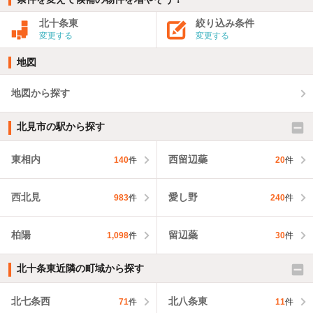
北十条東
絞り込み条件
変更する
変更する
地図
地図から探す
北見市の駅から探す
東相内
西留辺蘂
140
件
20
件
西北見
愛し野
983
件
240
件
柏陽
留辺蘂
1,098
件
30
件
北十条東近隣の町域から探す
北七条西
北八条東
71
件
11
件