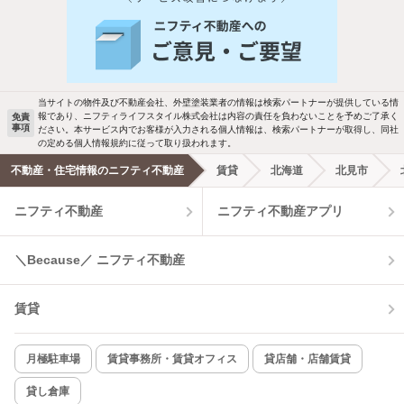
人気のこだわり条件
新着物件メール通知
バス・トイレ別
2階以上
ご希望の条件の物件が見つかり次第、メ
駐車場あり
ペット相談
ールでお知らせします
当サイトの物件及び不動産会社、外壁塗装業者の情報は検索パートナーが提供している情
報であり、ニフティライフスタイル株式会社は内容の責任を負わないことを予めご了承く
免責
事項
ださい。本サービス内でお客様が入力される個人情報は、検索パートナーが取得し、同社
洗濯機置場あり
独立洗面台
新着メール通知を受け取る
の定める個人情報規約に従って取り扱われます。
不動産・住宅情報のニフティ不動産
賃貸
北海道
北見市
エアコンあり
都市ガス
ニフティ不動産
ニフティ不動産アプリ
温水洗浄便座
オートロック
＼Because／ ニフティ不動産
コンロ2口以上
追焚き機能
賃貸
TV付インターホン
角部屋
新着のみ
インターネット無料
月極駐車場
賃貸事務所・賃貸オフィス
貸店舗・店舗賃貸
貸し倉庫
該当件数: