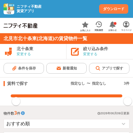
ニフティ不動産
ダウンロード
賃貸アプリ
お知らせ
閲覧履歴
マイページ
お気に入り
北見市北十条東(北海道)の賃貸物件一覧
北十条東
絞り込み条件
変更する
変更する
条件を保存
新着通知
アプリで探す
賃料で探す
指定なし
〜
指定なし
3
件
指定した賃料で絞り込む
3
物件数
件
2026年06月09日
更新