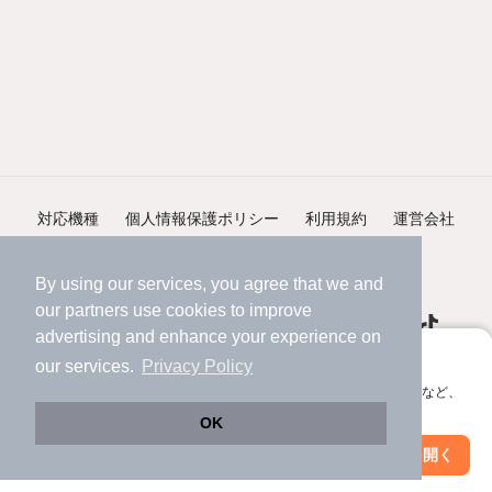
対応機種
個人情報保護ポリシー
利用規約
運営会社
ヘルプ・お問い合わせ
採用情報
By using our services, you agree that we and
our
partners
use cookies to improve
advertising and enhance your experience on
アプリに切り替えて、サクサクお部屋探し
our services.
Privacy Policy
会員登録なしですぐ使える。マップ検索やお気に入り保存など、
©NIFTY Lifestyle Co., Ltd.
アプリ限定の便利な機能が使えます！
OK
Web版で続行
アプリを開く
市区町村を変更
絞り込み条件を変更