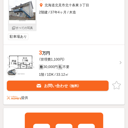
北海道北見市北十条東３丁目
2階建 / 37年4ヶ月 / 木造
すべての写真
駐車場あり
3
万円
（管理費1,100円）
30,000円
不要
敷
礼
1階 / 1DK / 33.12㎡
お問い合わせ
（無料）
提供