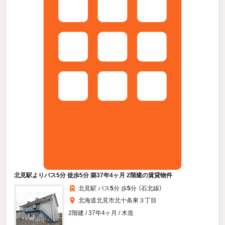
北見駅よりバス5分 徒歩5分 築37年4ヶ月 2階建の賃貸物件
北見駅 バス
5
分 歩
5
分 （石北線）
北海道北見市北十条東３丁目
2階建 / 37年4ヶ月 / 木造