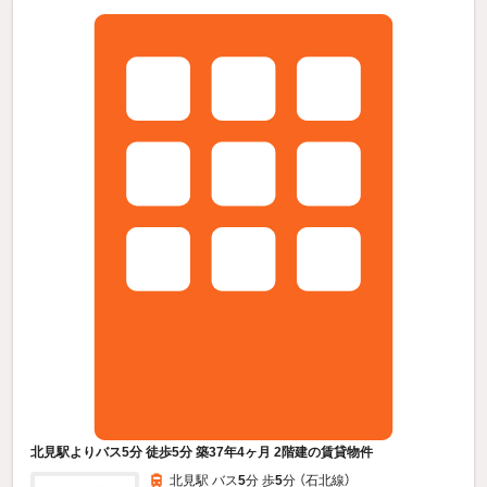
北見駅よりバス5分 徒歩5分 築37年4ヶ月 2階建の賃貸物件
北見駅 バス
5
分 歩
5
分 （石北線）