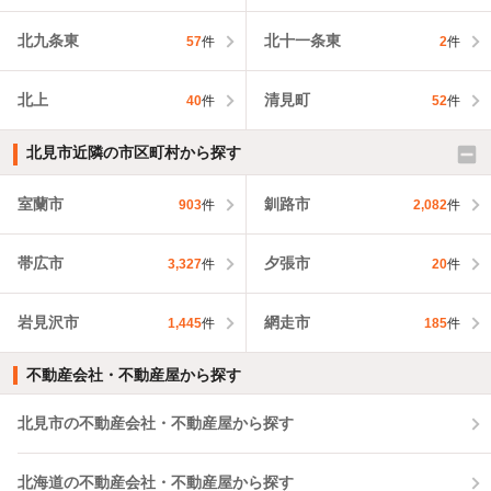
北九条東
北十一条東
57
件
2
件
北上
清見町
40
件
52
件
北見市近隣の市区町村から探す
室蘭市
釧路市
903
件
2,082
件
帯広市
夕張市
3,327
件
20
件
岩見沢市
網走市
1,445
件
185
件
不動産会社・不動産屋から探す
北見市の不動産会社・不動産屋から探す
北海道の不動産会社・不動産屋から探す