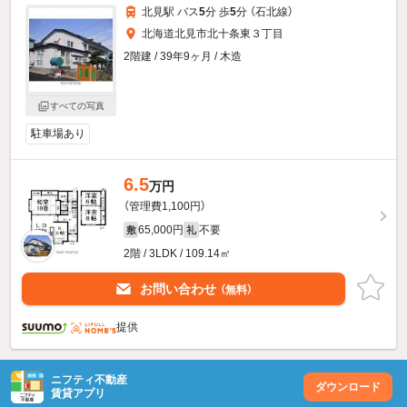
北見駅 バス
5
分 歩
5
分 （石北線）
北海道北見市北十条東３丁目
2階建 / 39年9ヶ月 / 木造
すべての写真
駐車場あり
6.5
万円
（管理費1,100円）
65,000円
不要
敷
礼
2階 / 3LDK / 109.14㎡
お問い合わせ
（無料）
提供
ニフティ不動産
ダウンロード
賃貸アプリ