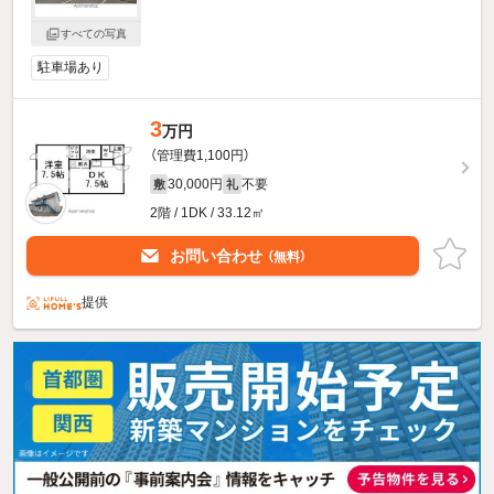
すべての写真
駐車場あり
3
万円
（管理費1,100円）
30,000円
不要
敷
礼
2階 / 1DK / 33.12㎡
お問い合わせ
（無料）
提供