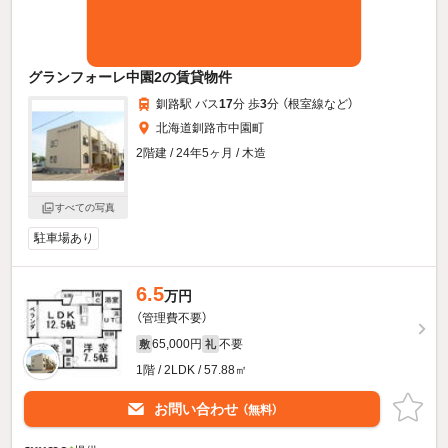
グランフォーレ中園2の賃貸物件
釧路駅 バス
17
分 歩
3
分 （根室線
など
）
北海道釧路市中園町
2階建 / 24年5ヶ月 / 木造
すべての写真
駐車場あり
6.5
万円
（管理費不要）
65,000円
不要
敷
礼
1階 / 2LDK / 57.88㎡
お問い合わせ
（無料）