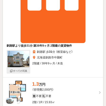
釧路駅より徒歩31分 築38年9ヶ月 2階建の賃貸物件
釧路駅 歩
31
分 （根室線
など
）
北海道釧路市中園町
2階建 / 38年9ヶ月 / 木造
すべての写真
1.3
万円
（管理費2,000円）
不要
不要
敷
礼
2階 / 1R / 15.93㎡