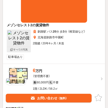
メゾンセレスト2の賃貸物件
釧路駅 バス
20
分 歩
3
分 （根室線
など
）
北海道釧路市中園町
2階建 / 20年4ヶ月 / 木造
すべての写真
駐車場あり
6
万円
（管理費不要）
60,000円
不要
敷
礼
1階 / 2LDK / 56.2㎡
お問い合わせ
（無料）