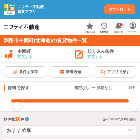
ニフティ不動産
ダウンロード
賃貸アプリ
お知らせ
閲覧履歴
マイページ
お気に入り
釧路市中園町(北海道)の賃貸物件一覧
中園町
絞り込み条件
変更する
変更する
条件を保存
新着通知
アプリで探す
賃料で探す
指定なし
〜
指定なし
10
件
指定した賃料で絞り込む
10
物件数
件
2026年07月30日
更新