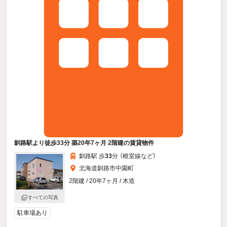
釧路駅より徒歩33分 築20年7ヶ月 2階建の賃貸物件
釧路駅 歩
33
分 （根室線
など
）
北海道釧路市中園町
2階建 / 20年7ヶ月 / 木造
すべての写真
駐車場あり