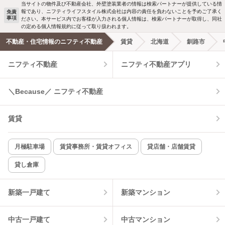
当サイトの物件及び不動産会社、外壁塗装業者の情報は検索パートナーが提供している情
報であり、ニフティライフスタイル株式会社は内容の責任を負わないことを予めご了承く
免責
事項
ださい。本サービス内でお客様が入力される個人情報は、検索パートナーが取得し、同社
洗濯機置場あり
独立洗面台
の定める個人情報規約に従って取り扱われます。
不動産・住宅情報のニフティ不動産
賃貸
北海道
釧路市
エアコンあり
都市ガス
ニフティ不動産
ニフティ不動産アプリ
温水洗浄便座
オートロック
＼Because／ ニフティ不動産
コンロ2口以上
追焚き機能
賃貸
TV付インターホン
角部屋
新着のみ
インターネット無料
月極駐車場
賃貸事務所・賃貸オフィス
貸店舗・店舗賃貸
貸し倉庫
該当件数:
物件一覧に反映
10
件
新築一戸建て
新築マンション
中古一戸建て
中古マンション