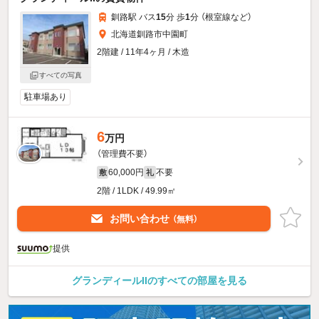
釧路駅 バス
15
分 歩
1
分 （根室線
など
）
北海道釧路市中園町
2階建 / 11年4ヶ月 / 木造
すべての写真
駐車場あり
6
万円
（管理費不要）
60,000円
不要
敷
礼
2階 / 1LDK / 49.99㎡
お問い合わせ
（無料）
提供
グランディールIIのすべての部屋を見る