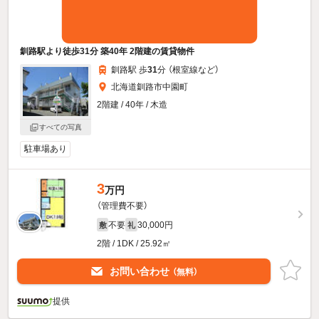
釧路駅より徒歩31分 築40年 2階建の賃貸物件
釧路駅 歩
31
分 （根室線
など
）
北海道釧路市中園町
2階建 / 40年 / 木造
すべての写真
駐車場あり
3
万円
（管理費不要）
不要
30,000円
敷
礼
2階 / 1DK / 25.92㎡
お問い合わせ
（無料）
提供