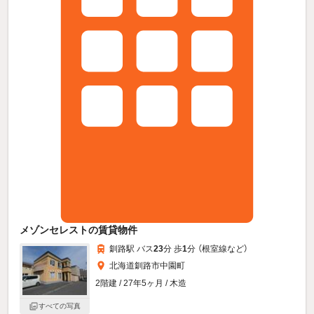
メゾンセレストの賃貸物件
釧路駅 バス
23
分 歩
1
分 （根室線
など
）
北海道釧路市中園町
2階建 / 27年5ヶ月 / 木造
すべての写真