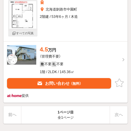
北海道釧路市中園町
2階建 / 53年6ヶ月 / 木造
すべての写真
4.5
万円
（管理費不要）
不要
不要
敷
礼
1階 / 2LDK / 145.36㎡
お問い合わせ
（無料）
提供
1ページ目
前へ
次へ
全1ページ