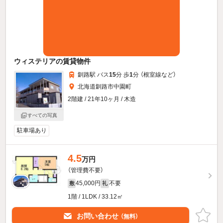
ウィステリアの賃貸物件
釧路駅 バス
15
分 歩
1
分 （根室線
など
）
北海道釧路市中園町
2階建 / 21年10ヶ月 / 木造
すべての写真
駐車場あり
4.5
万円
（管理費不要）
45,000円
不要
敷
礼
1階 / 1LDK / 33.12㎡
お問い合わせ
（無料）