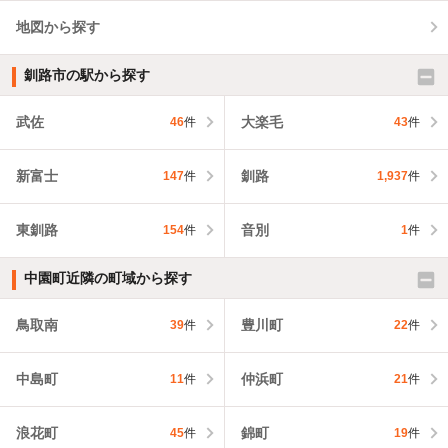
地図から探す
釧路市の駅から探す
武佐
大楽毛
46
件
43
件
新富士
釧路
147
件
1,937
件
東釧路
音別
154
件
1
件
中園町近隣の町域から探す
鳥取南
豊川町
39
件
22
件
中島町
仲浜町
11
件
21
件
浪花町
錦町
45
件
19
件