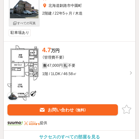
北海道釧路市中園町
2階建 / 22年5ヶ月 / 木造
すべての写真
駐車場あり
4.7
万円
（管理費不要）
47,000円
不要
敷
礼
1階 / 1LDK / 46.58㎡
お問い合わせ
（無料）
提供
サクセスのすべての部屋を見る