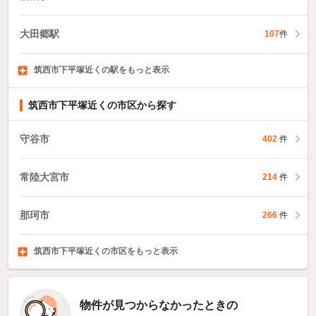
大田郷駅
107
件
筑西市下平塚近くの駅をもっと表示
川島駅
ひぐち駅
下館駅
91
190
件
6
件
件
筑西市下平塚近くの市区から探す
守谷市
402
件
常陸大宮市
214
件
那珂市
266
件
筑西市下平塚近くの市区をもっと表示
坂東市
稲敷市
かすみがうら市
139
56
件
件
258
件
物件が見つからなかったときの