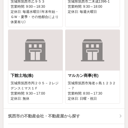
茨城県筑西市乙９５３
茨城県筑西市二木成1396-1
営業時間: 9:00～18:30
営業時間: 9:30～18:00
定休日: 毎週水曜日（年末年始・
定休日: 毎週火曜日
ＧＷ・夏季・その他都合により
休業有り）
下館土地(株)
マルカン商事(有)
茨城県筑西市丙２０５－２レジ
茨城県筑西市海老ヶ島１２３２
デンスミマス１Ｆ
－７
営業時間: 9:30～17:00
営業時間: 8:00～17:30
定休日: 無休
定休日: 日曜・祝日
筑西市の不動産会社・不動産屋から探す