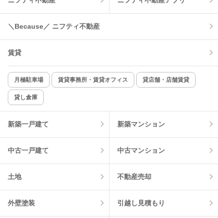
温水洗浄便座
オートロック
コンロ2口以上
追焚き機能
＼Because／ ニフティ不動産
TV付インターホン
角部屋
賃貸
新着のみ
インターネット無料
月極駐車場
賃貸事務所・賃貸オフィス
貸店舗・店舗賃貸
貸し倉庫
該当件数:
物件一覧に反映
0
件
新築一戸建て
新築マンション
中古一戸建て
中古マンション
土地
不動産売却
外壁塗装
引越し見積もり