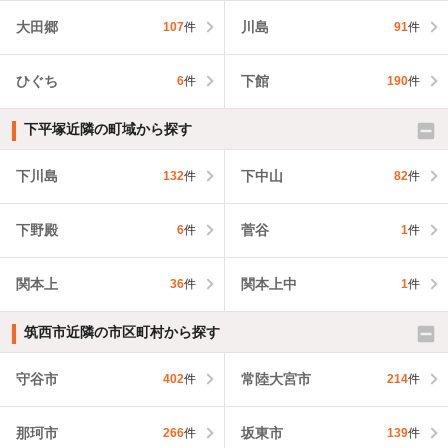
大田郷
川島
107
件
91
件
ひぐち
下館
6
件
190
件
下平塚近隣の町域から探す
下川島
下中山
132
件
82
件
下野殿
菅谷
6
件
1
件
関本上
関本上中
36
件
1
件
筑西市近隣の市区町村から探す
守谷市
常陸大宮市
402
件
214
件
那珂市
坂東市
266
件
139
件