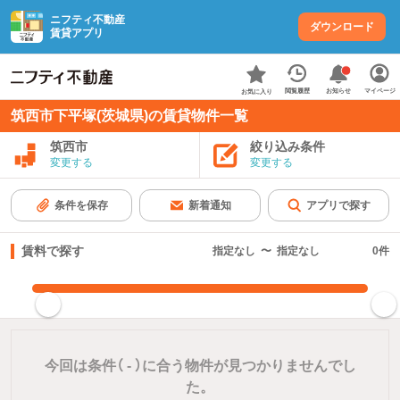
ニフティ不動産
ダウンロード
賃貸アプリ
お知らせ
閲覧履歴
マイページ
お気に入り
筑西市下平塚(茨城県)の賃貸物件一覧
筑西市
絞り込み条件
変更する
変更する
条件を保存
新着通知
アプリで探す
賃料で探す
指定なし
〜
指定なし
0
件
指定した賃料で絞り込む
今回は条件（
-
）に合う物件が見つかりませんでし
た。