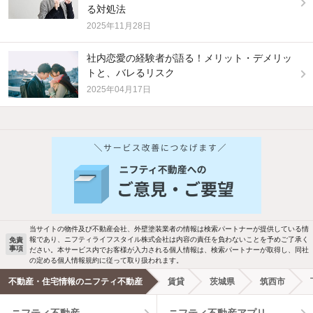
る対処法
2025年11月28日
社内恋愛の経験者が語る！メリット・デメリッ
トと、バレるリスク
2025年04月17日
他の人はこんな条件で絞り込んでいます！
人気のこだわり条件
バス・トイレ別
2階以上
駐車場あり
ペット相談
当サイトの物件及び不動産会社、外壁塗装業者の情報は検索パートナーが提供している情
報であり、ニフティライフスタイル株式会社は内容の責任を負わないことを予めご了承く
免責
洗濯機置場あり
独立洗面台
事項
ださい。本サービス内でお客様が入力される個人情報は、検索パートナーが取得し、同社
の定める個人情報規約に従って取り扱われます。
エアコンあり
都市ガス
不動産・住宅情報のニフティ不動産
賃貸
茨城県
筑西市
ニフティ不動産
ニフティ不動産アプリ