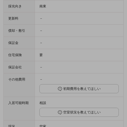
採光向き
南東
更新料
－
償却・敷引
－
保証金
－
住宅保険
要
保証会社
－
その他費用
－
初期費用を教えてほしい
入居可能時期
相談
空室状況を教えてほしい
現況
空家