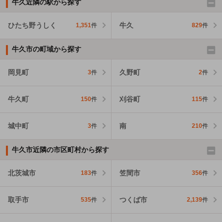
牛久近隣の駅から探す
ひたち野うしく
牛久
1,351
件
829
件
牛久市の町域から探す
岡見町
久野町
3
件
2
件
牛久町
刈谷町
150
件
115
件
城中町
南
3
件
210
件
牛久市近隣の市区町村から探す
北茨城市
笠間市
183
件
356
件
取手市
つくば市
535
件
2,139
件