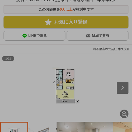
このお部屋を
0
人以上
が検討中です
お気に入り登録
LINEで送る
Mailで共有
桂不動産株式会社 牛久支店
1
/
11