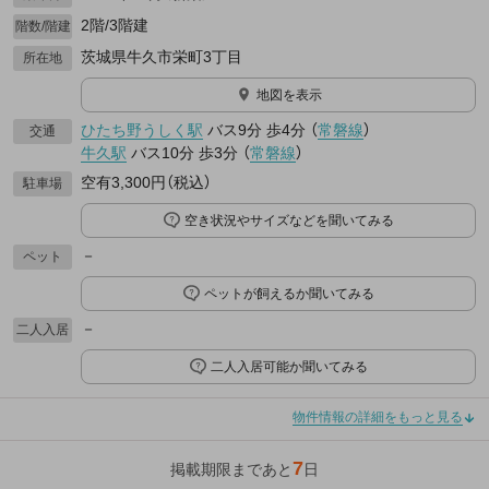
2階/3階建
階数/階建
茨城県牛久市栄町3丁目
所在地
地図を表示
ひたち野うしく駅
バス9分
歩4分
（
常磐線
）
交通
牛久駅
バス10分
歩3分
（
常磐線
）
空有3,300円（税込）
駐車場
空き状況やサイズなどを聞いてみる
－
ペット
ペットが飼えるか聞いてみる
－
二人入居
二人入居可能か聞いてみる
物件情報の詳細をもっと見る
7
掲載期限まであと
日