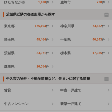
ひたちなか市
鹿嶋市
1,470
件
728
件
茨城県近隣の都道府県から探す
東京都
神奈川県
175,194
件
73,632
件
埼玉県
千葉県
48,464
件
40,543
件
茨城県
栃木県
23,071
件
17,035
件
群馬県
16,054
件
牛久市の物件・不動産情報など、住まいに関する情報
賃貸
中古一戸建て
中古マンション
新築一戸建て