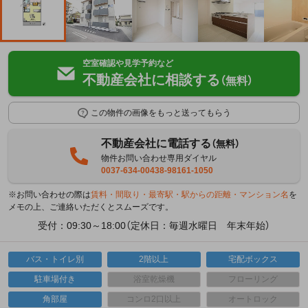
空室確認や見学予約など
不動産会社に相談する
（無料）
この物件の画像をもっと送ってもらう
不動産会社に電話する
（無料）
物件お問い合わせ専用ダイヤル
0037-634-00438-98161-1050
※お問い合わせの際は
賃料・間取り・最寄駅・駅からの距離・マンション名
を
メモの上、ご連絡いただくとスムーズです。
受付：09:30～18:00（定休日：毎週水曜日 年末年始）
バス・トイレ別
2階以上
宅配ボックス
駐車場付き
浴室乾燥機
フローリング
角部屋
コンロ2口以上
オートロック