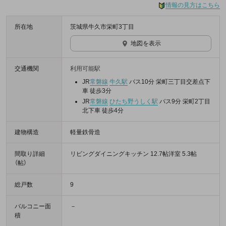
情報の見方はこちら
所在地
茨城県牛久市栄町3丁目
地図を表示
交通機関
利用可能駅
JR
常磐線
牛久駅
バス10分 栄町三丁目交差点下
車 徒歩3分
JR
常磐線
ひたち野うしく駅
バス9分 栄町2丁目
北下車 徒歩4分
建物構造
軽量鉄骨造
間取り詳細
リビングダイニングキッチン 12.7帖洋室 5.3帖
（帖）
総戸数
9
バルコニー面
－
積