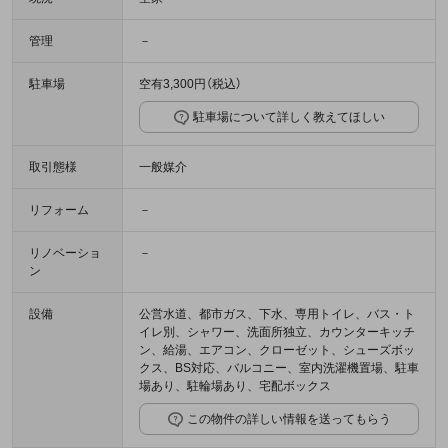
管理
－
駐車場
空有3,300円（税込）
駐車場について詳しく教えてほしい
取引態様
一般媒介
リフォーム
－
リノベーショ
－
ン
設備
公営水道、都市ガス、下水、専用トイレ、バス・ト
イレ別、シャワー、洗面所独立、カウンターキッチ
ン、給湯、エアコン、クローゼット、シューズボッ
クス、BS対応、バルコニー、室内洗濯機置場、駐車
場あり、駐輪場あり、宅配ボックス
この物件の詳しい情報を送ってもらう