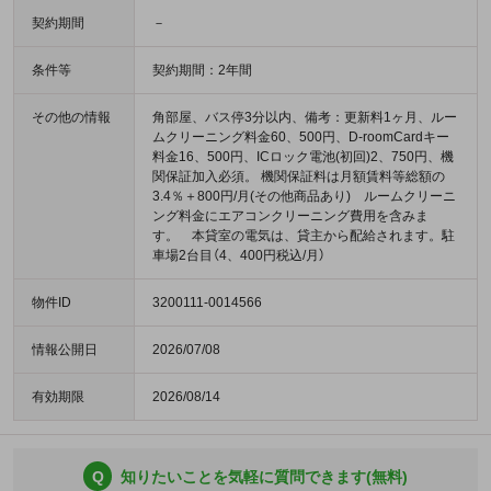
契約期間
－
条件等
契約期間：2年間
その他の情報
角部屋、バス停3分以内、備考：更新料1ヶ月、ルー
ムクリーニング料金60、500円、D-roomCardキー
料金16、500円、ICロック電池(初回)2、750円、機
関保証加入必須。 機関保証料は月額賃料等総額の
3.4％＋800円/月(その他商品あり) ルームクリーニ
ング料金にエアコンクリーニング費用を含みま
す。 本貸室の電気は、貸主から配給されます。駐
車場2台目（4、400円税込/月）
物件ID
3200111-0014566
情報公開日
2026/07/08
有効期限
2026/08/14
Q
知りたいことを気軽に質問できます(無料)