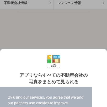
不動産会社情報
マンション情報
アプリならすべての不動産会社の
写真をまとめて見られる
対応機種
個人情報保護ポリシー
利用規約
運営会社
✔️
たくさんの写真でイメージふくらむ
ヘルプ・お問い合わせ
採用情報
By using our services, you agree that we and
✔️
高速表示で似た物件も見つけやすい
our
partners
use cookies to improve
✔️
便利な通知機能も充実