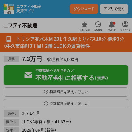
ニフティ不動産
ダウンロード
アプリで開く
賃貸アプリ
お知らせ
閲覧履歴
マイページ
お気に入り
トリシア花水木M 201 牛久駅よりバス10分 徒歩3分
（牛久市栄町3丁目） 2階 1LDKの賃貸物件
7.3万円
賃料
＋ 管理費等5,000円
空室確認や見学予約など
不動産会社に相談する
（無料）
初期費用を教えてほしい
空室状況を教えてほしい
無 / 1ヶ月
敷/礼
1LDK（専有面積：41.67㎡）
間取り
2026年06月（新築）
築年月