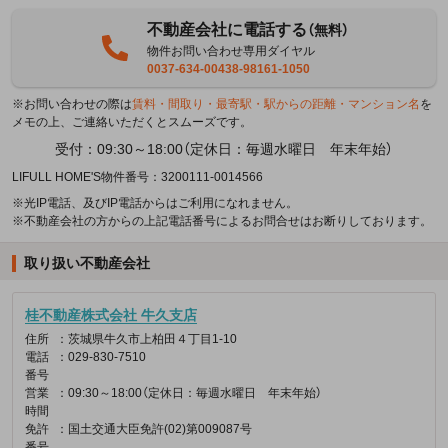
不動産会社に電話する
（無料）
物件お問い合わせ専用ダイヤル
0037-634-00438-98161-1050
※お問い合わせの際は
賃料・間取り・最寄駅・駅からの距離・マンション名
を
メモの上、ご連絡いただくとスムーズです。
受付：09:30～18:00（定休日：毎週水曜日 年末年始）
LIFULL HOME'S物件番号：3200111-0014566
※光IP電話、及びIP電話からはご利用になれません。
※不動産会社の方からの上記電話番号によるお問合せはお断りしております。
取り扱い不動産会社
桂不動産株式会社 牛久支店
住所
：茨城県牛久市上柏田４丁目1-10
電話
：029-830-7510
番号
営業
：09:30～18:00（定休日：毎週水曜日 年末年始）
時間
免許
：国土交通大臣免許(02)第009087号
番号