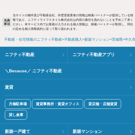
当サイトの物件及び不動産会社、外壁塗装業者の情報は検索パートナーが提供している情
報であり、ニフティライフスタイル株式会社は内容の責任を負わないことを予めご了承く
免責
事項
ださい。本サービス内でお客様が入力される個人情報は、検索パートナーが取得し、同社
の定める個人情報規約に従って取り扱われます。
不動産・住宅情報のニフティ不動産
不動産購入
新築マンション
茨城県
牛久
ニフティ不動産
ニフティ不動産アプリ
＼Because／ ニフティ不動産
賃貸
月極駐車場
賃貸事務所・賃貸オフィス
貸店舗・店舗賃貸
貸し倉庫
新築一戸建て
新築マンション