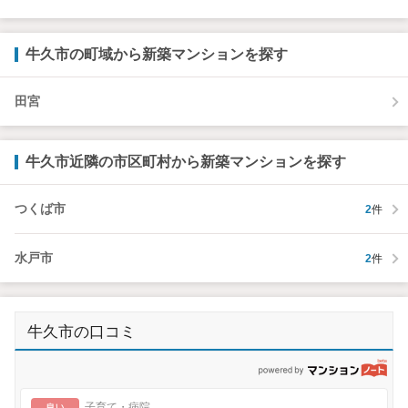
牛久市の町域から新築マンションを探す
田宮
牛久市近隣の市区町村から新築マンションを探す
つくば市
2
件
水戸市
2
件
牛久市の口コミ
p
良い
子育て・病院