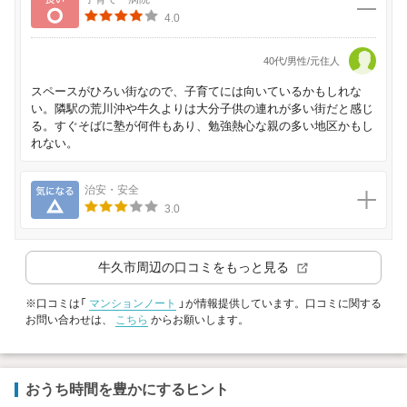
4.0
40代/男性/元住人
スペースがひろい街なので、子育てには向いているかもしれな
い。隣駅の荒川沖や牛久よりは大分子供の連れが多い街だと感じ
る。すぐそばに塾が何件もあり、勉強熱心な親の多い地区かもし
れない。
気になる
治安・安全
3.0
牛久市
周辺の口コミをもっと見る
※口コミは「
マンションノート
」が情報提供しています。口コミに関する
お問い合わせは、
こちら
からお願いします。
おうち時間を豊かにするヒント