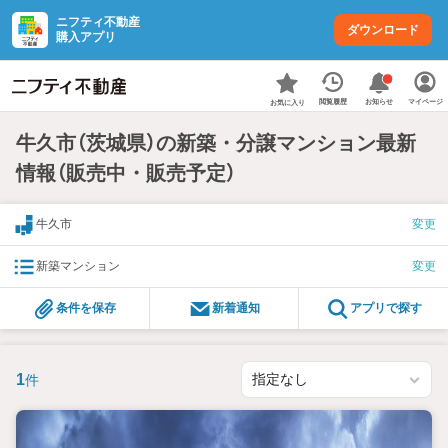
ニフティ不動産
ダウンロード
購入アプリ
お知らせ
閲覧履歴
マイページ
お気に入り
牛久市（茨城県）の新築・分譲マンション最新
情報（販売中・販売予定）
牛久市
変更
新築マンション
変更
条件を保存
新着通知
アプリで探す
1
件