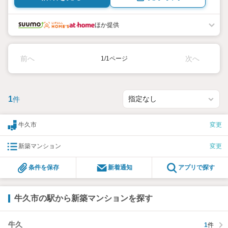
ほか提供
前へ
次へ
1/1ページ
1
件
牛久市
変更
新築マンション
変更
条件を保存
新着通知
アプリで探す
牛久市の駅から新築マンションを探す
牛久
1
件