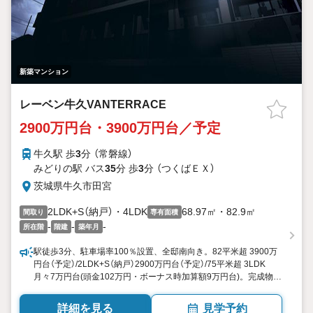
新築マンション
レーベン牛久VANTERRACE
2900万円台・3900万円台／予定
牛久駅 歩
3
分 （常磐線）
みどりの駅 バス
35
分 歩
3
分 （つくばＥＸ）
茨城県牛久市田宮
2LDK+S（納戸）・4LDK
68.97㎡・82.9㎡
間取り
専有面積
-
-
-
所在階
階建
築年月
駅徒歩3分、駐車場率100％設置、全邸南向き。82平米超 3900万
円台（予定）/2LDK+S（納戸）2900万円台（予定）/75平米超 3LDK
月々7万円台(頭金102万円・ボーナス時加算額9万円台)。完成物件
だからこそ、実際の広さや明るさが体感できる！即入居可！
詳細を見る
見学予約