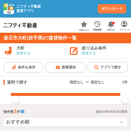
ニフティ不動産
ダウンロード
賃貸アプリ
お知らせ
閲覧履歴
マイページ
お気に入り
釜石市大町(岩手県)の賃貸物件一覧
大町
絞り込み条件
変更する
変更する
条件を保存
新着通知
アプリで探す
賃料で探す
指定なし
〜
指定なし
1
件
指定した賃料で絞り込む
1
物件数
件
2024年04月23日
更新