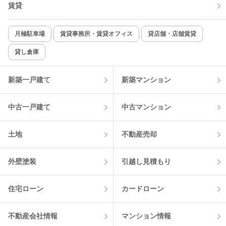
賃貸
TV付インターホン
角部屋
新着のみ
インターネット無料
月極駐車場
賃貸事務所・賃貸オフィス
貸店舗・店舗賃貸
貸し倉庫
該当件数:
物件一覧に反映
1
件
新築一戸建て
新築マンション
中古一戸建て
中古マンション
土地
不動産売却
外壁塗装
引越し見積もり
住宅ローン
カードローン
不動産会社情報
マンション情報