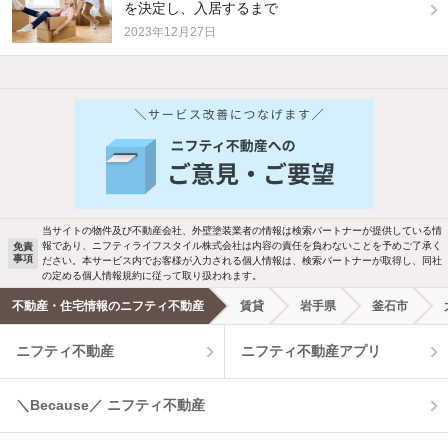
を決定し、入居するまで
2023年12月27日
他の人はこんな条件で絞り込んでいます！
人気のこだわり条件
バス・トイレ別
2階以上
駐車場あり
ペット相談
当サイトの物件及び不動産会社、外壁塗装業者の情報は検索パートナーが提供している情
報であり、ニフティライフスタイル株式会社は内容の責任を負わないことを予めご了承く
免責
事項
ださい。本サービス内でお客様が入力される個人情報は、検索パートナーが取得し、同社
洗濯機置場あり
独立洗面台
の定める個人情報規約に従って取り扱われます。
不動産・住宅情報のニフティ不動産
賃貸
岩手県
釜石市
エアコンあり
都市ガス
ニフティ不動産
ニフティ不動産アプリ
温水洗浄便座
オートロック
＼Because／ ニフティ不動産
コンロ2口以上
追焚き機能