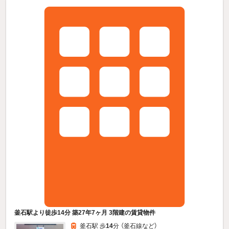
釜石駅より徒歩14分 築27年7ヶ月 3階建の賃貸物件
釜石駅 歩
14
分 （釜石線
など
）