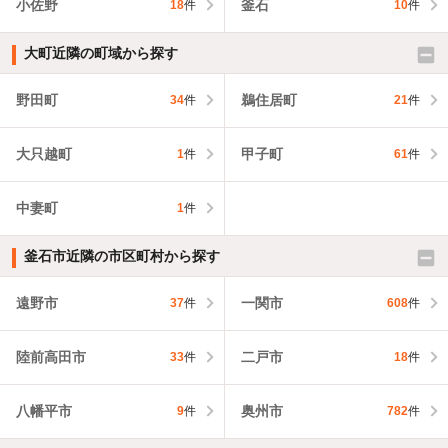
小佐野
釜石
18
件
10
件
大町近隣の町域から探す
野田町
鵜住居町
34
件
21
件
大只越町
甲子町
1
件
61
件
中妻町
1
件
釜石市近隣の市区町村から探す
遠野市
一関市
37
件
608
件
陸前高田市
二戸市
33
件
18
件
八幡平市
奥州市
9
件
782
件