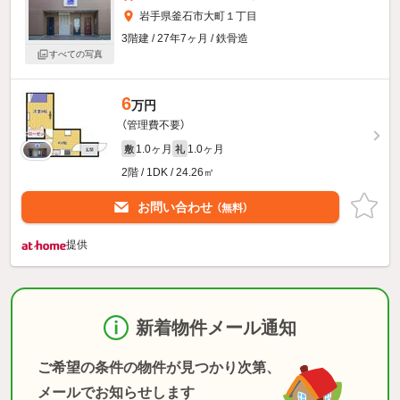
岩手県釜石市大町１丁目
3階建 / 27年7ヶ月 / 鉄骨造
すべての写真
6
万円
（管理費不要）
1.0ヶ月
1.0ヶ月
敷
礼
2階 / 1DK / 24.26㎡
お問い合わせ
（無料）
提供
新着物件メール通知
ご希望の条件の物件が見つかり次第、
メールでお知らせします