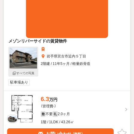
メゾンリバーサイドの賃貸物件
岩手県宮古市近内５丁目
2階建 / 11年5ヶ月 / 軽量鉄骨造
すべての写真
駐車場あり
6.3
万円
（管理費-）
不要
2.0ヶ月
敷
礼
1階 / 1LDK / 43.26㎡
お問い合わせ
（無料）