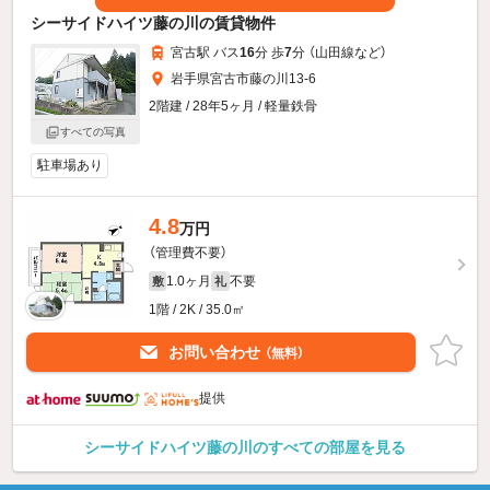
シーサイドハイツ藤の川の賃貸物件
宮古駅 バス
16
分 歩
7
分 （山田線
など
）
岩手県宮古市藤の川13-6
2階建 / 28年5ヶ月 / 軽量鉄骨
すべての写真
駐車場あり
4.8
万円
（管理費不要）
1.0ヶ月
不要
敷
礼
1階 / 2K / 35.0㎡
お問い合わせ
（無料）
提供
シーサイドハイツ藤の川のすべての部屋を見る