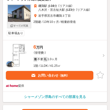
磯鶏駅 歩
16
分 （リアス線）
八木沢・宮古短大駅 歩
23
分 （リアス線）
岩手県宮古市磯鶏３丁目
2階建 / 13年10ヶ月 / 軽量鉄骨造
すべての写真
駐車場あり
6
万円
（管理費-）
不要
1.0ヶ月
敷
礼
1階 / 1LDK / 41.25㎡
お問い合わせ
（無料）
提供
シャーメゾン浮島のすべての部屋を見る