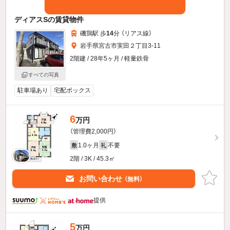
ディアスSの賃貸物件
磯鶏駅 歩
14
分 （リアス線）
岩手県宮古市実田２丁目3-11
2階建 / 28年5ヶ月 / 軽量鉄骨
すべての写真
駐車場あり
宅配ボックス
6
万円
（管理費2,000円）
1.0ヶ月
不要
敷
礼
2階 / 3K / 45.3㎡
お問い合わせ
（無料）
提供
5
万円