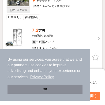
岩手県宮古市和見町
3階建 / 14年2ヶ月 / 軽量鉄骨造
すべての写真
駐車場あり
駐輪場あり
7.2
万円
（管理費2,000円）
不要
2.0ヶ月
敷
礼
1階 / 1LDK / 37.78㎡
お問い合わせ
（無料）
By using our services, you agree that we and
our
partners
use cookies to improve
提供
advertising and enhance your experience on
アプリに切り替えて、サクサクお部屋探し
our services.
Privacy Policy
フレヴィー和見のすべての部屋を見る
会員登録なしですぐ使える。マップ検索やお気に入り保存など、
アプリ限定の便利な機能が使えます！
OK
他の人はこんな条件で絞り込んでいます！
Web版で続行
アプリを開く
市区町村を変更
絞り込み条件を変更
人気のこだわり条件