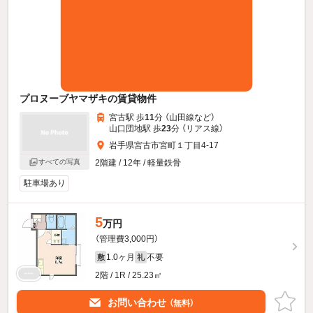
プロヌーブヤマザキの賃貸物件
宮古駅 歩
11
分 （山田線
など
）
山口団地駅 歩
23
分 （リアス線）
岩手県宮古市宮町１丁目4-17
すべての写真
2階建 / 12年 / 軽量鉄骨
駐車場あり
5
万円
（管理費3,000円）
1.0ヶ月
不要
敷
礼
2階 / 1R / 25.23㎡
お問い合わせ
（無料）