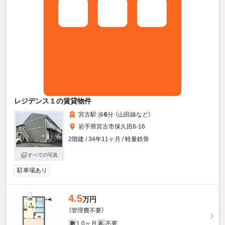
レジデンス１の賃貸物件
宮古駅 歩
6
分 （山田線
など
）
岩手県宮古市保久田6-16
2階建 / 34年11ヶ月 / 軽量鉄骨
すべての写真
駐車場あり
4.5
万円
（管理費不要）
1.0ヶ月
不要
敷
礼