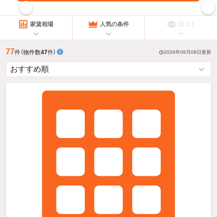
指定した賃料で絞り込む
家賃相場
人気の条件
口コミ
77
件
（物件数
47
件）
2026年08月08日
更新