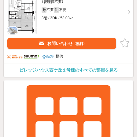
（管理費不要）
不要
不要
敷
礼
3階 / 3DK / 53.08㎡
お問い合わせ
（無料）
提供
ビレッジハウス西ケ丘１号棟のすべての部屋を見る