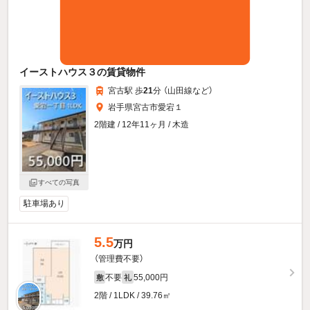
イーストハウス３の賃貸物件
宮古駅 歩
21
分 （山田線
など
）
岩手県宮古市愛宕１
2階建 / 12年11ヶ月 / 木造
すべての写真
駐車場あり
5.5
万円
（管理費不要）
不要
55,000円
敷
礼
2階 / 1LDK / 39.76㎡