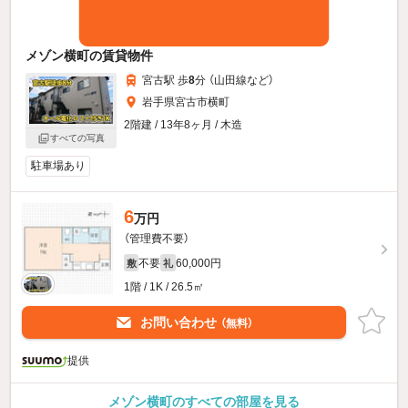
メゾン横町の賃貸物件
宮古駅 歩
8
分 （山田線
など
）
岩手県宮古市横町
2階建 / 13年8ヶ月 / 木造
すべての写真
駐車場あり
6
万円
（管理費不要）
不要
60,000円
敷
礼
1階 / 1K / 26.5㎡
お問い合わせ
（無料）
提供
メゾン横町のすべての部屋を見る