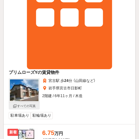
プリムローズYの賃貸物件
宮古駅 歩
24
分 （山田線
など
）
岩手県宮古市日影町
2階建 / 6年11ヶ月 / 木造
すべての写真
駐車場あり
駐輪場あり
6.75
新着
万円