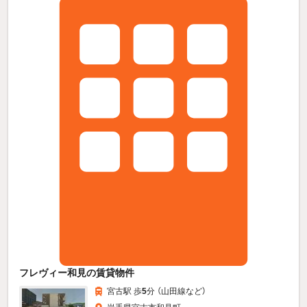
フレヴィー和見の賃貸物件
宮古駅 歩
5
分 （山田線
など
）