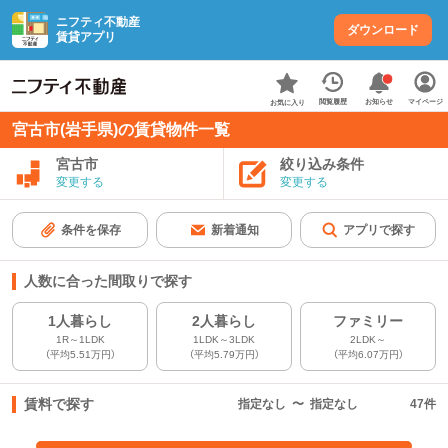
ニフティ不動産
ダウンロード
賃貸アプリ
お知らせ
閲覧履歴
マイページ
お気に入り
宮古市(岩手県)の賃貸物件一覧
宮古市
絞り込み条件
変更する
変更する
条件を保存
新着通知
アプリで探す
人数に合った間取りで探す
1人暮らし
2人暮らし
ファミリー
1R～1LDK
1LDK～3LDK
2LDK～
（平均5.51万円）
（平均5.79万円）
（平均6.07万円）
賃料で探す
指定なし
〜
指定なし
47
件