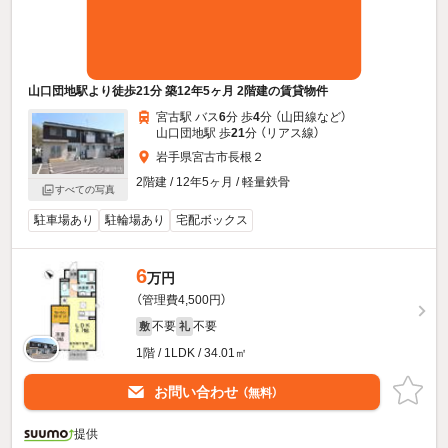
山口団地駅より徒歩21分 築12年5ヶ月 2階建の賃貸物件
宮古駅 バス
6
分 歩
4
分 （山田線
など
）
山口団地駅 歩
21
分 （リアス線）
岩手県宮古市長根２
2階建 / 12年5ヶ月 / 軽量鉄骨
すべての写真
駐車場あり
駐輪場あり
宅配ボックス
6
万円
（管理費4,500円）
不要
不要
敷
礼
1階 / 1LDK / 34.01㎡
お問い合わせ
（無料）
提供