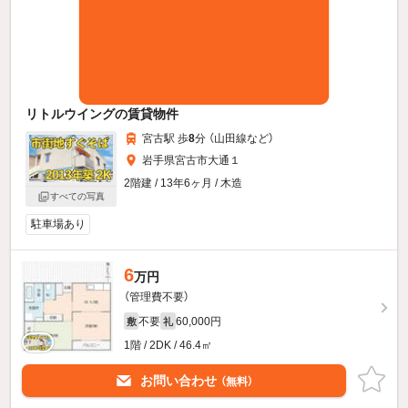
リトルウイングの賃貸物件
宮古駅 歩
8
分 （山田線
など
）
岩手県宮古市大通１
2階建 / 13年6ヶ月 / 木造
すべての写真
駐車場あり
6
万円
（管理費不要）
不要
60,000円
敷
礼
1階 / 2DK / 46.4㎡
お問い合わせ
（無料）