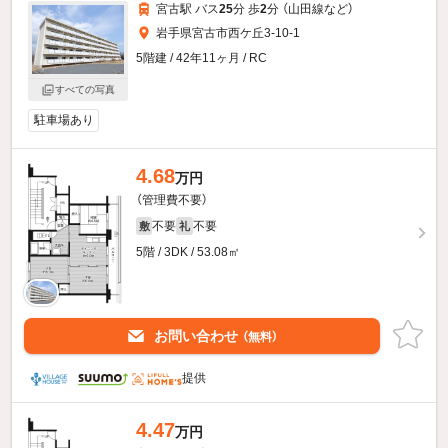
宮古駅 バス
25
分 歩
2
分 （山田線
など
）
岩手県宮古市西ケ丘3-10-1
5階建 / 42年11ヶ月 / RC
すべての写真
駐車場あり
4.68
万円
（管理費不要）
不要
不要
敷
礼
5階 / 3DK / 53.08㎡
お問い合わせ
（無料）
提供
4.47
万円