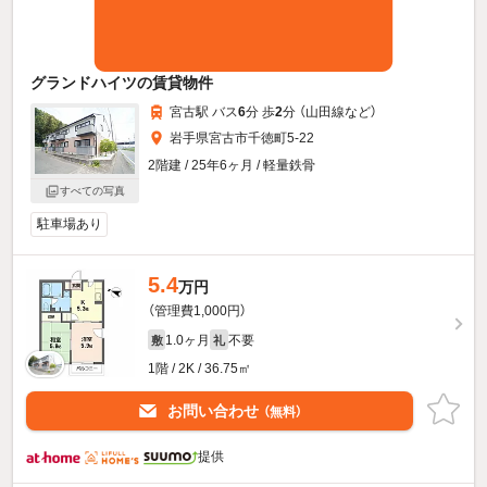
グランドハイツの賃貸物件
宮古駅 バス
6
分 歩
2
分 （山田線
など
）
岩手県宮古市千徳町5-22
2階建 / 25年6ヶ月 / 軽量鉄骨
すべての写真
駐車場あり
5.4
万円
（管理費1,000円）
1.0ヶ月
不要
敷
礼
1階 / 2K / 36.75㎡
お問い合わせ
（無料）
提供