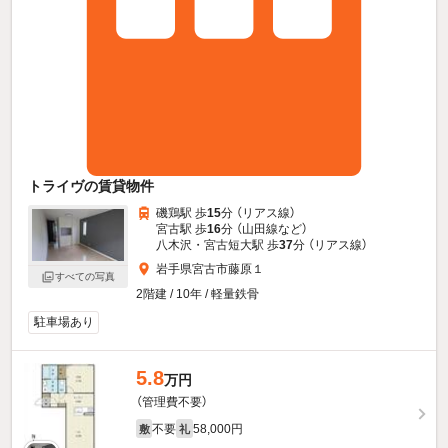
トライヴの賃貸物件
磯鶏駅 歩
15
分 （リアス線）
宮古駅 歩
16
分 （山田線
など
）
八木沢・宮古短大駅 歩
37
分 （リアス線）
岩手県宮古市藤原１
すべての写真
2階建 / 10年 / 軽量鉄骨
駐車場あり
5.8
万円
（管理費不要）
不要
58,000円
敷
礼