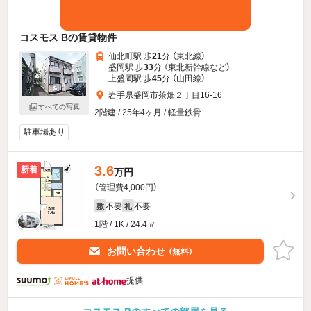
コスモス Bの賃貸物件
仙北町駅 歩
21
分 （東北線）
盛岡駅 歩
33
分 （東北新幹線
など
）
上盛岡駅 歩
45
分 （山田線）
岩手県盛岡市茶畑２丁目16-16
すべての写真
2階建 / 25年4ヶ月 / 軽量鉄骨
駐車場あり
3.6
新着
万円
（管理費4,000円）
不要
不要
敷
礼
1階 / 1K / 24.4㎡
お問い合わせ
（無料）
提供