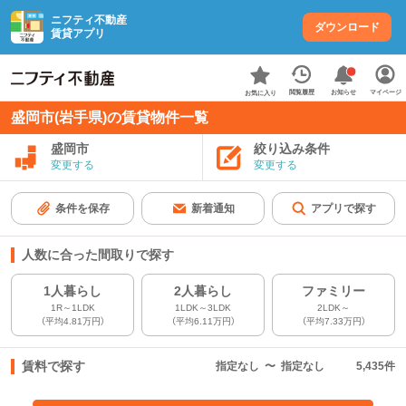
ニフティ不動産
ダウンロード
賃貸アプリ
お知らせ
閲覧履歴
マイページ
お気に入り
盛岡市(岩手県)の賃貸物件一覧
盛岡市
絞り込み条件
変更する
変更する
条件を保存
新着通知
アプリで探す
人数に合った間取りで探す
1人暮らし
2人暮らし
ファミリー
1R～1LDK
1LDK～3LDK
2LDK～
（平均4.81万円）
（平均6.11万円）
（平均7.33万円）
賃料で探す
指定なし
〜
指定なし
5,435
件