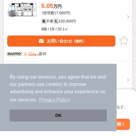
5.05
万円
（管理費17,000円）
不要
150,000円
敷
礼
9階 / 1R / 20.1㎡
お問い合わせ
（無料）
提供
5.35
万円
By using our services, you agree that we and
（管理費17,000円）
our
partners
use cookies to improve
不要
150,000円
敷
礼
advertising and enhance your experience on
8階 / 1K / 25.2㎡
アプリに切り替えて、サクサクお部屋探し
our services.
Privacy Policy
お問い合わせ
（無料）
会員登録なしですぐ使える。マップ検索やお気に入り保存など、
アプリ限定の便利な機能が使えます！
OK
提供
Web版で続行
アプリを開く
市区町村を変更
絞り込み条件を変更
4.9
万円