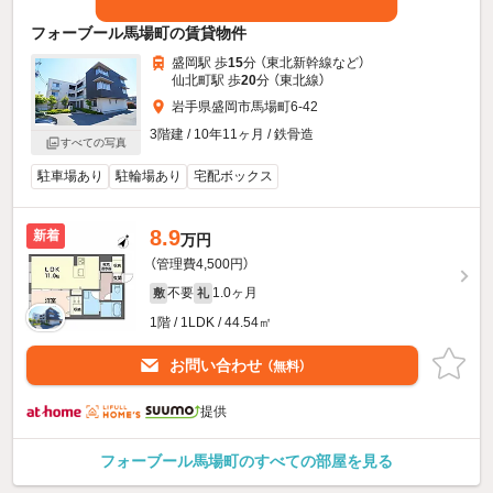
フォーブール馬場町の賃貸物件
盛岡駅 歩
15
分 （東北新幹線
など
）
仙北町駅 歩
20
分 （東北線）
岩手県盛岡市馬場町6-42
3階建 / 10年11ヶ月 / 鉄骨造
すべての写真
駐車場あり
駐輪場あり
宅配ボックス
8.9
新着
万円
（管理費4,500円）
不要
1.0ヶ月
敷
礼
1階 / 1LDK / 44.54㎡
お問い合わせ
（無料）
提供
フォーブール馬場町のすべての部屋を見る