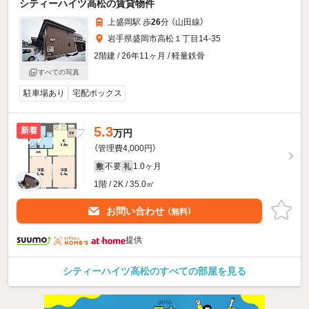
シティーハイツ高松の賃貸物件
上盛岡駅 歩
26
分 （山田線）
岩手県盛岡市高松１丁目14-35
2階建 / 26年11ヶ月 / 軽量鉄骨
すべての写真
駐車場あり
宅配ボックス
5.3
新着
万円
（管理費4,000円）
不要
1.0ヶ月
敷
礼
1階 / 2K / 35.0㎡
お問い合わせ
（無料）
提供
シティーハイツ高松のすべての部屋を見る