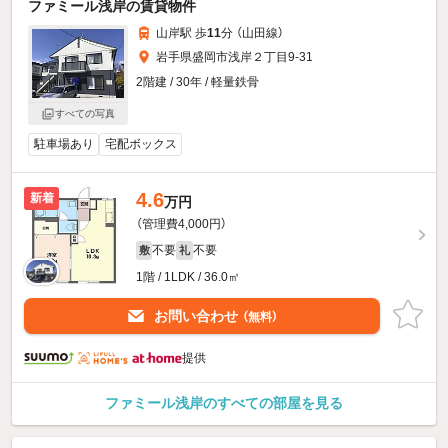
ファミール浅岸の賃貸物件
山岸駅 歩
11
分 （山田線）
岩手県盛岡市浅岸２丁目9-31
2階建 / 30年 / 軽量鉄骨
すべての写真
駐車場あり
宅配ボックス
4.6
新着
万円
（管理費4,000円）
不要
不要
敷
礼
1階 / 1LDK / 36.0㎡
お問い合わせ
（無料）
提供
ファミール浅岸のすべての部屋を見る