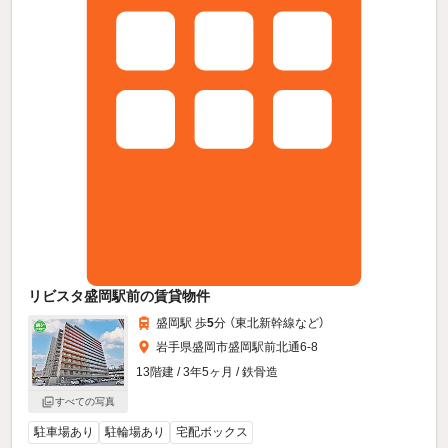
リビスタ盛岡駅前の賃貸物件
盛岡駅 歩
5
分 （東北新幹線
など
）
岩手県盛岡市盛岡駅前北通6-8
13階建 / 3年5ヶ月 / 鉄骨造
すべての写真
駐車場あり
駐輪場あり
宅配ボックス