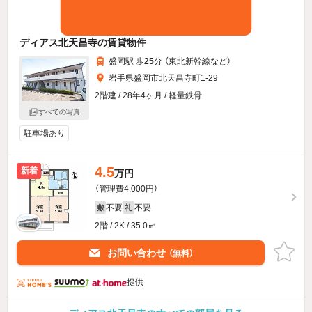
ディアス北天昌寺の賃貸物件
盛岡駅 歩
25
分 （東北新幹線
など
）
岩手県盛岡市北天昌寺町1-29
2階建 / 28年4ヶ月 / 軽量鉄骨
すべての写真
駐車場あり
4.5
新着
万円
（管理費4,000円）
不要
不要
敷
礼
2階 / 2K / 35.0㎡
お問い合わせ
（無料）
提供