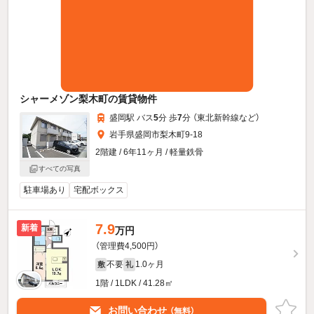
シャーメゾン梨木町の賃貸物件
盛岡駅 バス
5
分 歩
7
分 （東北新幹線
など
）
岩手県盛岡市梨木町9-18
2階建 / 6年11ヶ月 / 軽量鉄骨
すべての写真
駐車場あり
宅配ボックス
7.9
新着
万円
（管理費4,500円）
不要
1.0ヶ月
敷
礼
1階 / 1LDK / 41.28㎡
お問い合わせ
（無料）