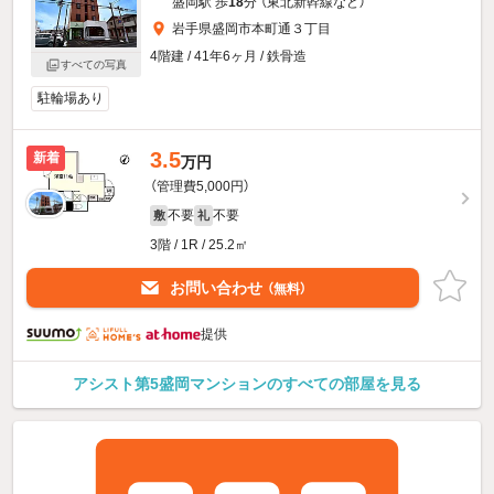
盛岡駅 歩
18
分 （東北新幹線
など
）
岩手県盛岡市本町通３丁目
4階建 / 41年6ヶ月 / 鉄骨造
すべての写真
駐輪場あり
3.5
新着
万円
（管理費5,000円）
不要
不要
敷
礼
3階 / 1R / 25.2㎡
お問い合わせ
（無料）
提供
アシスト第5盛岡マンションのすべての部屋を見る