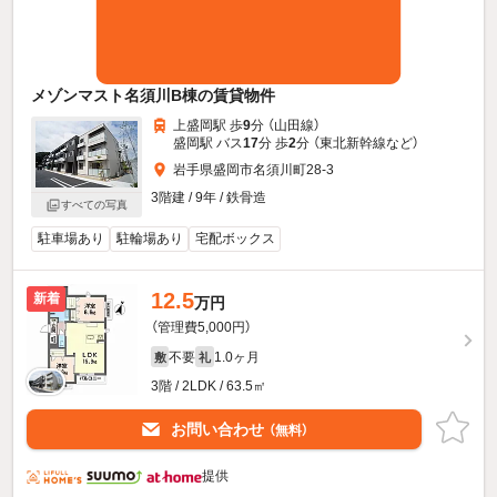
メゾンマスト名須川B棟の賃貸物件
上盛岡駅 歩
9
分 （山田線）
盛岡駅 バス
17
分 歩
2
分 （東北新幹線
など
）
岩手県盛岡市名須川町28-3
3階建 / 9年 / 鉄骨造
すべての写真
駐車場あり
駐輪場あり
宅配ボックス
12.5
新着
万円
（管理費5,000円）
不要
1.0ヶ月
敷
礼
3階 / 2LDK / 63.5㎡
お問い合わせ
（無料）
提供