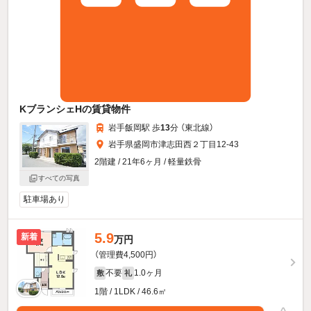
KブランシェHの賃貸物件
岩手飯岡駅 歩
13
分 （東北線）
岩手県盛岡市津志田西２丁目12-43
2階建 / 21年6ヶ月 / 軽量鉄骨
すべての写真
駐車場あり
5.9
新着
万円
（管理費4,500円）
不要
1.0ヶ月
敷
礼
1階 / 1LDK / 46.6㎡