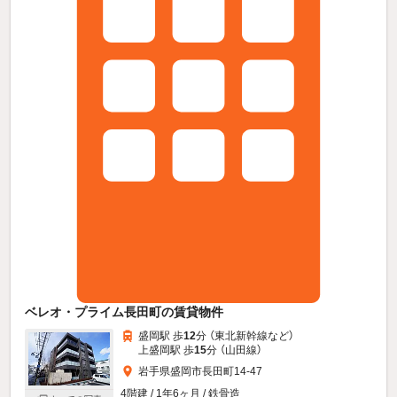
ベレオ・プライム長田町の賃貸物件
盛岡駅 歩
12
分 （東北新幹線
など
）
上盛岡駅 歩
15
分 （山田線）
岩手県盛岡市長田町14-47
4階建 / 1年6ヶ月 / 鉄骨造