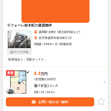
ラフォーレ材木町の賃貸物件
盛岡駅 歩
9
分 （東北新幹線
など
）
岩手県盛岡市材木町3-10
2階建 / 24年8ヶ月 / 軽量鉄骨
すべての写真
駐車場あり
宅配ボックス
4.4
新着
万円
（管理費4,500円）
不要
1.0ヶ月
敷
礼
2階 / 1K / 24.0㎡
お問い合わせ
（無料）