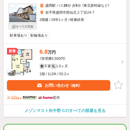
盛岡駅 バス
26
分 歩
5
分 （東北新幹線
など
）
岩手県盛岡市西仙北２丁目24-7
2階建 / 18年1ヶ月 / 軽量鉄骨
すべての写真
駐車場あり
駐輪場あり
6.8
新着
万円
（管理費4,500円）
不要
1.0ヶ月
敷
礼
1階 / 1LDK / 50.2㎡
お問い合わせ
（無料）
提供
メゾンマスト向中野 Cのすべての部屋を見る