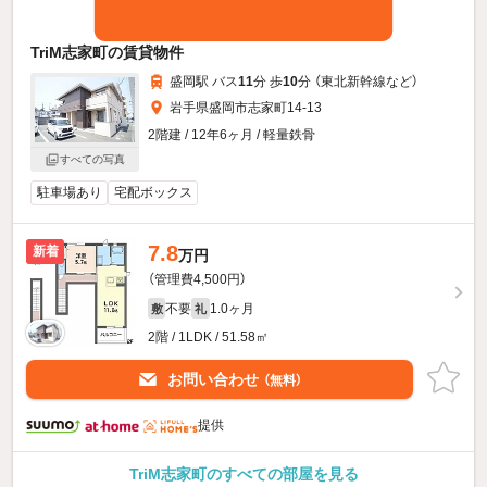
TriM志家町の賃貸物件
盛岡駅 バス
11
分 歩
10
分 （東北新幹線
など
）
岩手県盛岡市志家町14-13
2階建 / 12年6ヶ月 / 軽量鉄骨
すべての写真
駐車場あり
宅配ボックス
7.8
新着
万円
（管理費4,500円）
不要
1.0ヶ月
敷
礼
2階 / 1LDK / 51.58㎡
お問い合わせ
（無料）
提供
TriM志家町のすべての部屋を見る