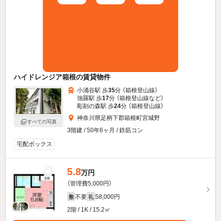
ハイドレンジア箱根の賃貸物件
小涌谷駅 歩
35
分 （箱根登山線）
強羅駅 歩
17
分 （箱根登山線
など
）
彫刻の森駅 歩
24
分 （箱根登山線）
神奈川県足柄下郡箱根町宮城野
すべての写真
3階建 / 50年6ヶ月 / 鉄筋コン
宅配ボックス
5.8
万円
（管理費5,000円）
不要
58,000円
敷
礼
2階 / 1K / 15.2㎡