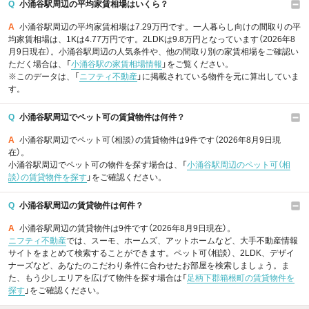
Q
小涌谷駅周辺の平均家賃相場はいくら？
A
小涌谷駅周辺の平均家賃相場は7.29万円です。一人暮らし向けの間取りの平
均家賃相場は、1Kは4.77万円です。2LDKは9.8万円となっています（2026年8
月9日現在）。小涌谷駅周辺の人気条件や、他の間取り別の家賃相場をご確認い
ただく場合は、「
小涌谷駅の家賃相場情報
」をご覧ください。
※このデータは、「
ニフティ不動産
」に掲載されている物件を元に算出していま
す。
Q
小涌谷駅周辺でペット可の賃貸物件は何件？
A
小涌谷駅周辺でペット可（相談）の賃貸物件は9件です（2026年8月9日現
在）。
小涌谷駅周辺でペット可の物件を探す場合は、「
小涌谷駅周辺のペット可（相
談）の賃貸物件を探す
」をご確認ください。
Q
小涌谷駅周辺の賃貸物件は何件？
A
小涌谷駅周辺の賃貸物件は9件です（2026年8月9日現在）。
ニフティ不動産
では、スーモ、ホームズ、アットホームなど、大手不動産情報
サイトをまとめて検索することができます。ペット可（相談）、2LDK、デザイ
ナーズなど、あなたのこだわり条件に合わせたお部屋を検索しましょう。ま
た、もう少しエリアを広げて物件を探す場合は「
足柄下郡箱根町の賃貸物件を
探す
」をご確認ください。