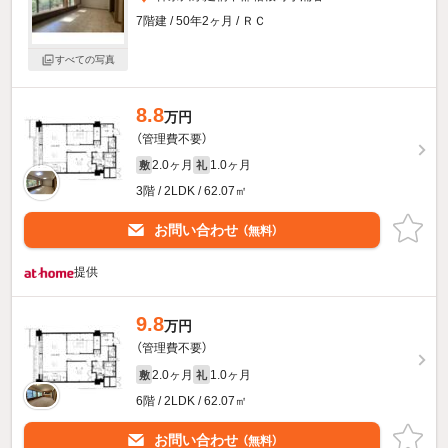
7階建 / 50年2ヶ月 / ＲＣ
すべての写真
8.8
万円
（管理費不要）
2.0ヶ月
1.0ヶ月
敷
礼
3階 / 2LDK / 62.07㎡
お問い合わせ
（無料）
提供
9.8
万円
（管理費不要）
2.0ヶ月
1.0ヶ月
敷
礼
6階 / 2LDK / 62.07㎡
お問い合わせ
（無料）