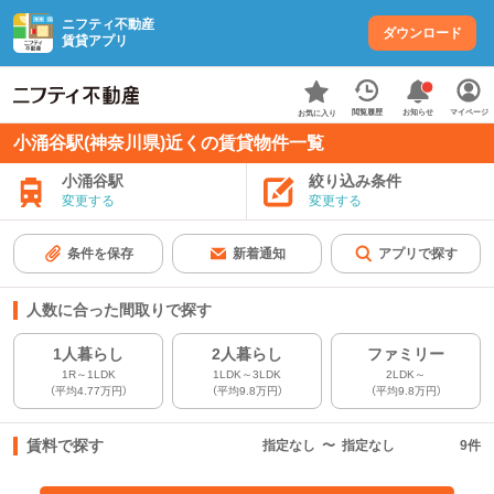
ニフティ不動産
ダウンロード
賃貸アプリ
お知らせ
閲覧履歴
マイページ
お気に入り
小涌谷駅(神奈川県)近くの賃貸物件一覧
小涌谷駅
絞り込み条件
変更する
変更する
条件を保存
新着通知
アプリで探す
人数に合った間取りで探す
1人暮らし
2人暮らし
ファミリー
1R～1LDK
1LDK～3LDK
2LDK～
（平均4.77万円）
（平均9.8万円）
（平均9.8万円）
賃料で探す
指定なし
〜
指定なし
9
件