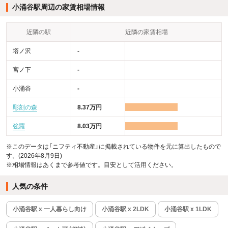
小涌谷駅周辺の家賃相場情報
近隣の駅
近隣の家賃相場
塔ノ沢
-
宮ノ下
-
小涌谷
-
彫刻の森
8.37万円
強羅
8.03万円
※このデータは「ニフティ不動産」に掲載されている物件を元に算出したもので
す。(2026年8月9日)
※相場情報はあくまで参考値です。目安として活用ください。
人気の条件
小涌谷駅 x 一人暮らし向け
小涌谷駅 x 2LDK
小涌谷駅 x 1LDK