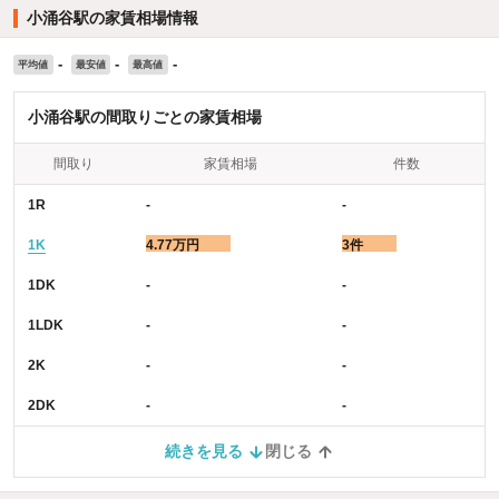
小涌谷駅の家賃相場情報
-
-
-
平均値
最安値
最高値
小涌谷駅の間取りごとの家賃相場
間取り
家賃相場
件数
1R
-
-
1K
4.77万円
3件
1DK
-
-
1LDK
-
-
2K
-
-
2DK
-
-
続きを見る
閉じる