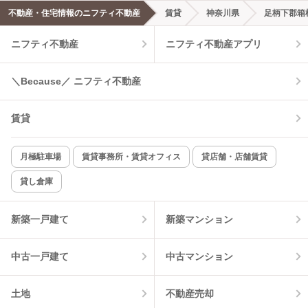
不動産・住宅情報のニフティ不動産
賃貸
神奈川県
足柄下郡箱
エアコンあり
都市ガス
ニフティ不動産
ニフティ不動産アプリ
温水洗浄便座
オートロック
＼Because／ ニフティ不動産
コンロ2口以上
追焚き機能
賃貸
TV付インターホン
角部屋
新着のみ
インターネット無料
月極駐車場
賃貸事務所・賃貸オフィス
貸店舗・店舗賃貸
貸し倉庫
該当件数:
物件一覧に反映
9
件
新築一戸建て
新築マンション
中古一戸建て
中古マンション
土地
不動産売却