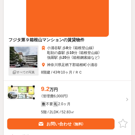
フジタ第９箱根山マンションの賃貸物件
小涌谷駅 歩
8
分 （箱根登山線）
彫刻の森駅 歩
10
分 （箱根登山線）
強羅駅 歩
20
分 （箱根鋼索線
など
）
神奈川県足柄下郡箱根町小涌谷
8階建 / 43年10ヶ月 / ＲＣ
すべての写真
9.2
万円
（管理費6,000円）
不要
2.0ヶ月
敷
礼
5階 / 2LDK / 52.83㎡
お問い合わせ
（無料）