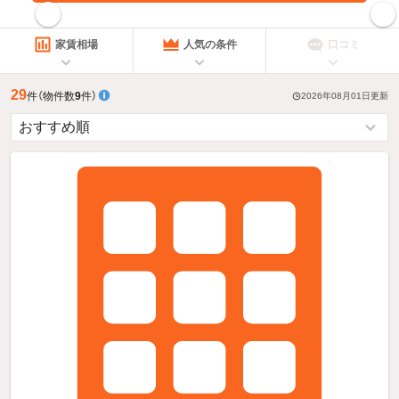
指定した賃料で絞り込む
家賃相場
人気の条件
口コミ
29
件
（物件数
9
件）
2026年08月01日
更新