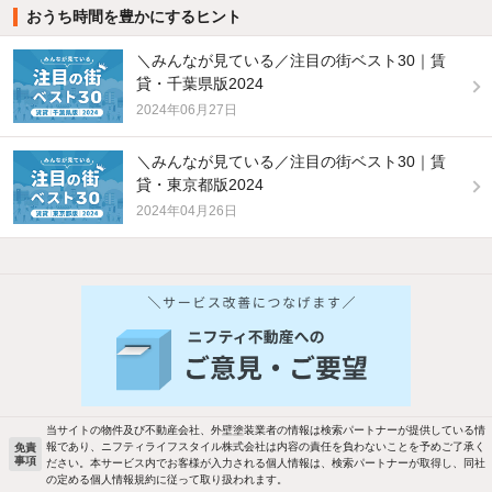
おうち時間を豊かにするヒント
＼みんなが見ている／注目の街ベスト30｜賃
貸・千葉県版2024
2024年06月27日
＼みんなが見ている／注目の街ベスト30｜賃
貸・東京都版2024
2024年04月26日
他の人はこんな条件で絞り込んでいます！
人気のこだわり条件
バス・トイレ別
2階以上
駐車場あり
ペット相談
当サイトの物件及び不動産会社、外壁塗装業者の情報は検索パートナーが提供している情
報であり、ニフティライフスタイル株式会社は内容の責任を負わないことを予めご了承く
免責
事項
ださい。本サービス内でお客様が入力される個人情報は、検索パートナーが取得し、同社
洗濯機置場あり
独立洗面台
の定める個人情報規約に従って取り扱われます。