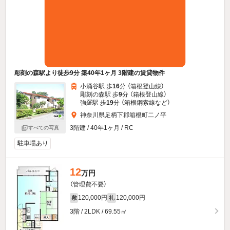
彫刻の森駅より徒歩9分 築40年1ヶ月 3階建の賃貸物件
小涌谷駅 歩
16
分 （箱根登山線）
彫刻の森駅 歩
9
分 （箱根登山線）
強羅駅 歩
19
分 （箱根鋼索線
など
）
神奈川県足柄下郡箱根町二ノ平
3階建 / 40年1ヶ月 / RC
すべての写真
駐車場あり
12
万円
（管理費不要）
120,000円
120,000円
敷
礼
3階 / 2LDK / 69.55㎡