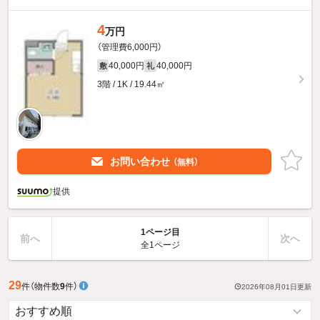
4
万円
（管理費6,000円）
40,000円
40,000円
敷
礼
3階 / 1K / 19.44㎡
お問い合わせ
（無料）
提供
1ページ目
前へ
次へ
全1ページ
29
件
（物件数
9
件）
2026年08月01日
更新