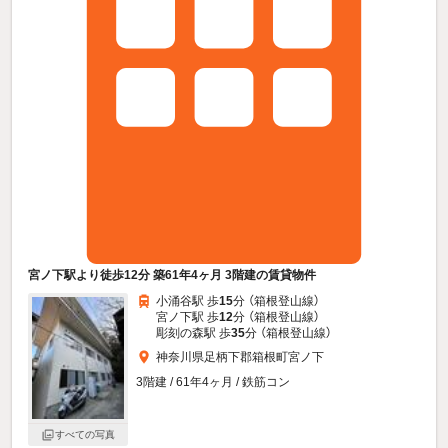
宮ノ下駅より徒歩12分 築61年4ヶ月 3階建の賃貸物件
小涌谷駅 歩
15
分 （箱根登山線）
宮ノ下駅 歩
12
分 （箱根登山線）
彫刻の森駅 歩
35
分 （箱根登山線）
神奈川県足柄下郡箱根町宮ノ下
3階建 / 61年4ヶ月 / 鉄筋コン
すべての写真