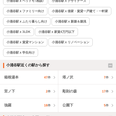
小涌谷駅 x ペット可（相談）
小涌谷駅 x デザイナーズ
小涌谷駅 x ファミリー向け
小涌谷駅 x 借家・賃貸一戸建て・一軒家
小涌谷駅 x ふたり暮らし向け
小涌谷駅 x 新築＆築浅
小涌谷駅 x 3LDK
小涌谷駅 x 家賃4万円以下
小涌谷駅 x 賃貸マンション
小涌谷駅 x リノベーション
小涌谷駅 x 学生向け
小涌谷駅近くの駅から探す
箱根湯本
塔ノ沢
47
件
7
件
宮ノ下
彫刻の森
2
件
17
件
強羅
公園下
18
件
5
件