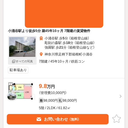
小涌谷駅より徒歩5分 築45年10ヶ月 7階建の賃貸物件
小涌谷駅 歩
5
分 （箱根登山線）
彫刻の森駅 歩
18
分 （箱根登山線）
強羅駅 歩
21
分 （箱根登山線
など
）
神奈川県足柄下郡箱根町小涌谷
7階建 / 45年10ヶ月 / 鉄筋コン
すべての写真
駐車場あり
9.8
万円
（管理費10,000円）
98,000円
98,000円
敷
礼
5階 / 2LDK / 61.82㎡
お問い合わせ
（無料）