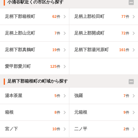
小涌谷駅近くの市区から探す
足柄下郡箱根町
足柄上郡松田町
62
件
77
件
足柄上郡山北町
足柄上郡開成町
7
件
72
件
足柄下郡真鶴町
足柄下郡湯河原町
19
件
161
件
愛甲郡愛川町
125
件
足柄下郡箱根町の町域から探す
湯本茶屋
強羅
5
件
7
件
箱根
元箱根
8
件
9
件
宮ノ下
二ノ平
10
件
2
件