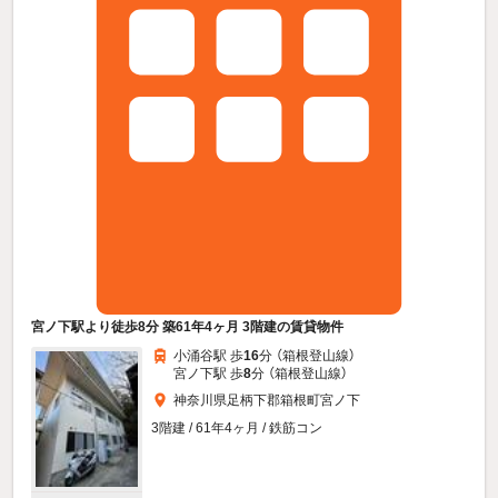
宮ノ下駅より徒歩8分 築61年4ヶ月 3階建の賃貸物件
小涌谷駅 歩
16
分 （箱根登山線）
宮ノ下駅 歩
8
分 （箱根登山線）
神奈川県足柄下郡箱根町宮ノ下
3階建 / 61年4ヶ月 / 鉄筋コン