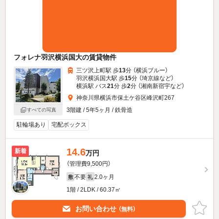
フォレナ羽沢横浜国大の賃貸物件
三ツ沢上町駅 歩
13
分 （横浜ブルー）
羽沢横浜国大駅 歩
15
分 （埼京線
など
）
横浜駅 バス
21
分 歩
2
分 （湘南新宿宇
など
）
神奈川県横浜市保土ケ谷区峰沢町267
3階建 / 5年5ヶ月 / 鉄骨造
すべての写真
駐輪場あり
宅配ボックス
14.6
新着
万円
（管理費9,500円）
不要
2.0ヶ月
敷
礼
1階 / 2LDK / 60.37㎡
お問い合わせ
（無料）