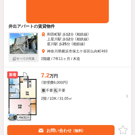
井出アパートの賃貸物件
和田町駅 歩
12
分 （相鉄線）
上星川駅 歩
12
分 （相鉄線）
星川駅 歩
25
分 （相鉄線）
神奈川県横浜市保土ケ谷区仏向町493
2階建 / 7年11ヶ月 / 木造
すべての写真
7.2
新着
万円
（管理費6,000円）
不要
不要
敷
礼
2階 / 1DK / 31.05㎡
お問い合わせ
（無料）