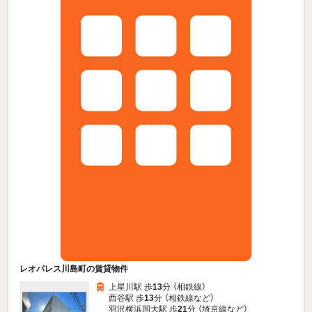
レオパレス川島町の賃貸物件
上星川駅 歩
13
分 （相鉄線）
西谷駅 歩
13
分 （相鉄線
など
）
羽沢横浜国大駅 歩
21
分 （埼京線
など
）