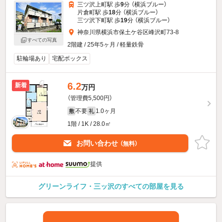
三ツ沢上町駅 歩
9
分 （横浜ブルー）
片倉町駅 歩
18
分 （横浜ブルー）
三ツ沢下町駅 歩
19
分 （横浜ブルー）
神奈川県横浜市保土ケ谷区峰沢町73-8
すべての写真
2階建 / 25年5ヶ月 / 軽量鉄骨
駐輪場あり
宅配ボックス
6.2
新着
万円
（管理費5,500円）
不要
1.0ヶ月
敷
礼
1階 / 1K / 28.0㎡
お問い合わせ
（無料）
提供
グリーンライフ・三ッ沢のすべての部屋を見る