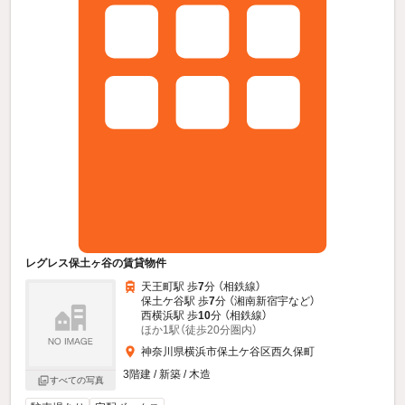
レグレス保土ヶ谷の賃貸物件
天王町駅 歩
7
分 （相鉄線）
保土ケ谷駅 歩
7
分 （湘南新宿宇
など
）
西横浜駅 歩
10
分 （相鉄線）
ほか1駅（徒歩20分圏内）
神奈川県横浜市保土ケ谷区西久保町
3階建 / 新築 / 木造
すべての写真