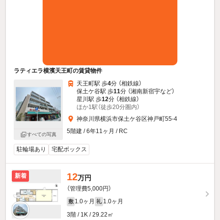
ラティエラ横濱天王町の賃貸物件
天王町駅 歩
4
分 （相鉄線）
保土ケ谷駅 歩
11
分 （湘南新宿宇
など
）
星川駅 歩
12
分 （相鉄線）
ほか1駅（徒歩20分圏内）
神奈川県横浜市保土ケ谷区神戸町55-4
5階建 / 6年11ヶ月 / RC
すべての写真
駐輪場あり
宅配ボックス
12
新着
万円
（管理費5,000円）
1.0ヶ月
1.0ヶ月
敷
礼
3階 / 1K / 29.22㎡