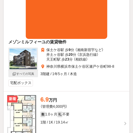
メゾンミルフィーユの賃貸物件
保土ケ谷駅 歩
9
分 （湘南新宿宇
など
）
井土ヶ谷駅 歩
20
分 （京浜急行線）
天王町駅 歩
23
分 （相鉄線）
神奈川県横浜市保土ケ谷区瀬戸ケ谷町98-8
3階建 / 1年5ヶ月 / 木造
すべての写真
宅配ボックス
6.9
新着
万円
（管理費4,000円）
1.0ヶ月
不要
敷
礼
1階 / 1K / 19.14㎡