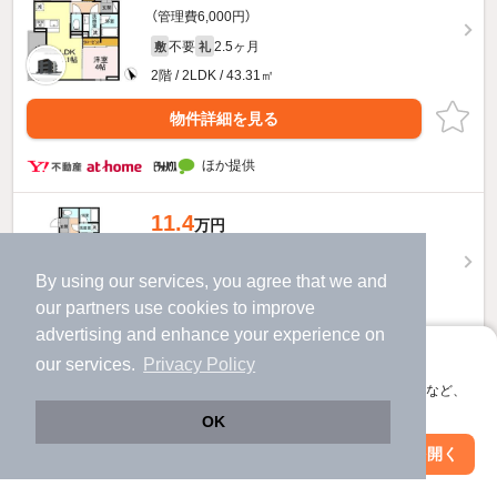
（管理費6,000円）
不要
2.5ヶ月
敷
礼
2階 / 2LDK / 43.31㎡
物件詳細を見る
ほか提供
11.4
万円
（管理費6,000円）
不要
2.5ヶ月
By using our services, you agree that we and
敷
礼
our
partners
use cookies to improve
2階 / 1LDK / 32.11㎡
advertising and enhance your experience on
物件詳細を見る
アプリに切り替えて、サクサクお部屋探し
our services.
Privacy Policy
会員登録なしですぐ使える。マップ検索やお気に入り保存など、
ほか提供
アプリ限定の便利な機能が使えます！
OK
11.6
Web版で続行
アプリを開く
万円
市区町村を変更
絞り込み条件を変更
（管理費6,000円）