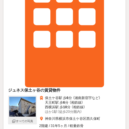
ジュネス保土ヶ谷の賃貸物件
保土ケ谷駅 歩
6
分 （湘南新宿宇
など
）
天王町駅 歩
6
分 （相鉄線）
西横浜駅 歩
10
分 （相鉄線）
ほか1駅（徒歩20分圏内）
神奈川県横浜市保土ケ谷区西久保町
すべての写真
2階建 / 31年5ヶ月 / 軽量鉄骨