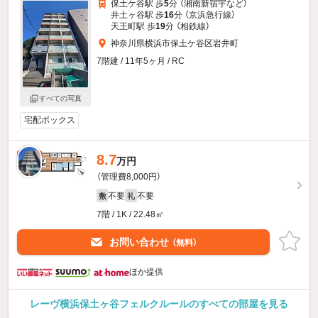
保土ケ谷駅 歩
5
分 （湘南新宿宇
など
）
井土ヶ谷駅 歩
16
分 （京浜急行線）
天王町駅 歩
19
分 （相鉄線）
神奈川県横浜市保土ケ谷区岩井町
7階建 / 11年5ヶ月 / RC
すべての写真
宅配ボックス
8.7
新着
万円
（管理費8,000円）
不要
不要
敷
礼
7階 / 1K / 22.48㎡
お問い合わせ
（無料）
ほか提供
レーヴ横浜保土ヶ谷フェルクルールのすべての部屋を見る