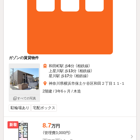
ガゾンの賃貸物件
和田町駅 歩
6
分 （相鉄線）
上星川駅 歩
13
分 （相鉄線）
星川駅 歩
17
分 （相鉄線）
神奈川県横浜市保土ケ谷区和田２丁目１１-１
2階建 / 3年6ヶ月 / 木造
すべての写真
駐輪場あり
宅配ボックス
8.7
新着
万円
（管理費3,000円）