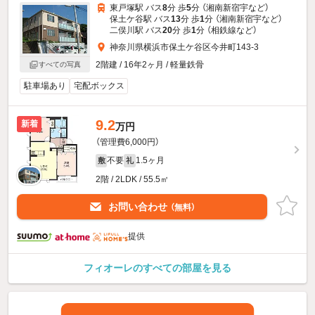
東戸塚駅 バス
8
分 歩
5
分 （湘南新宿宇
など
）
保土ケ谷駅 バス
13
分 歩
1
分 （湘南新宿宇
など
）
二俣川駅 バス
20
分 歩
1
分 （相鉄線
など
）
神奈川県横浜市保土ケ谷区今井町143-3
2階建 / 16年2ヶ月 / 軽量鉄骨
すべての写真
駐車場あり
宅配ボックス
9.2
新着
万円
（管理費6,000円）
不要
1.5ヶ月
敷
礼
2階 / 2LDK / 55.5㎡
お問い合わせ
（無料）
提供
フィオーレのすべての部屋を見る