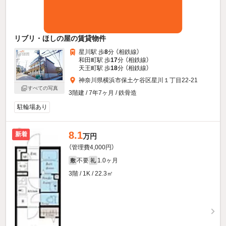
リブリ・ほしの屋の賃貸物件
星川駅 歩
8
分 （相鉄線）
和田町駅 歩
17
分 （相鉄線）
天王町駅 歩
18
分 （相鉄線）
神奈川県横浜市保土ケ谷区星川１丁目22-21
すべての写真
3階建 / 7年7ヶ月 / 鉄骨造
駐輪場あり
8.1
新着
万円
（管理費4,000円）
不要
1.0ヶ月
敷
礼
3階 / 1K / 22.3㎡