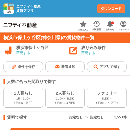
ニフティ不動産
ダウンロード
賃貸アプリ
お知らせ
閲覧履歴
マイページ
お気に入り
横浜市保土ケ谷区(神奈川県)の賃貸物件一覧
横浜市保土ケ谷区
絞り込み条件
変更する
変更する
条件を保存
新着通知
アプリで探す
人数に合った間取りで探す
1人暮らし
2人暮らし
ファミリー
1R～1LDK
1LDK～3LDK
2LDK～
（平均6.9万円）
（平均10.4万円）
（平均12.77万円）
賃料で探す
指定なし
〜
指定なし
1,553
件