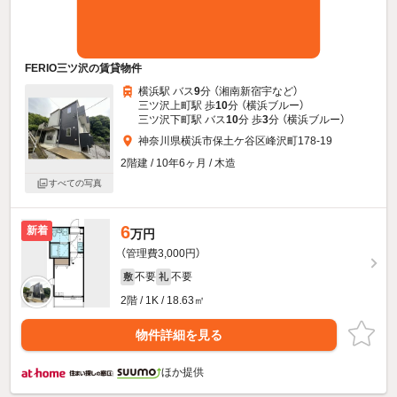
FERIO三ツ沢の賃貸物件
横浜駅 バス
9
分 （湘南新宿宇
など
）
三ツ沢上町駅 歩
10
分 （横浜ブルー）
三ツ沢下町駅 バス
10
分 歩
3
分 （横浜ブルー）
神奈川県横浜市保土ケ谷区峰沢町178-19
2階建 / 10年6ヶ月 / 木造
すべての写真
6
新着
万円
（管理費3,000円）
不要
不要
敷
礼
2階 / 1K / 18.63㎡
物件詳細を見る
ほか提供