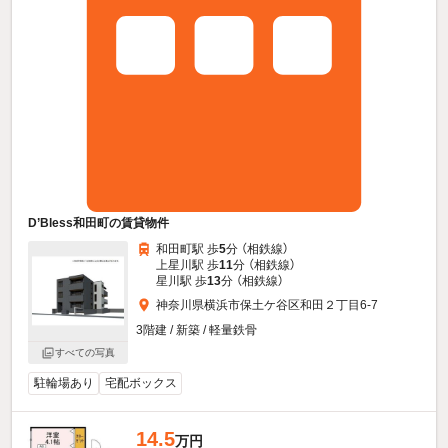
D’Bless和田町の賃貸物件
和田町駅 歩
5
分 （相鉄線）
上星川駅 歩
11
分 （相鉄線）
星川駅 歩
13
分 （相鉄線）
神奈川県横浜市保土ケ谷区和田２丁目6-7
3階建 / 新築 / 軽量鉄骨
すべての写真
駐輪場あり
宅配ボックス
14.5
万円