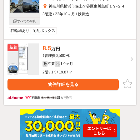
神奈川県横浜市保土ケ谷区東川島町１９-２４
3階建 / 22年10ヶ月 / 鉄骨造
すべての写真
駐輪場あり
宅配ボックス
8.5
新着
万円
（管理費6,500円）
不要
1.0ヶ月
敷
礼
2階 / 1K / 19.87㎡
物件詳細を見る
ほか提供