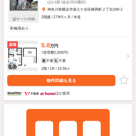
ほか1駅（徒歩20分圏内）
神奈川県横浜市保土ケ谷区峰岡町２丁目288-2
2階建 / 27年5ヶ月 / 木造
すべての写真
駐輪場あり
5.8
新着
万円
（管理費2,000円）
不要
不要
敷
礼
2階 / 1R / 16.56㎡
物件詳細を見る
ほか提供