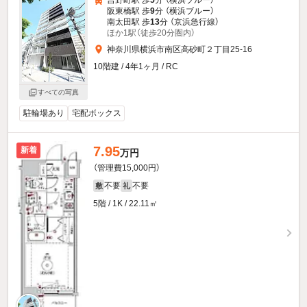
阪東橋駅 歩
9
分 （横浜ブルー）
南太田駅 歩
13
分 （京浜急行線）
ほか1駅（徒歩20分圏内）
神奈川県横浜市南区高砂町２丁目25-16
10階建 / 4年1ヶ月 / RC
すべての写真
駐輪場あり
宅配ボックス
7.95
新着
万円
（管理費15,000円）
不要
不要
敷
礼
5階 / 1K / 22.11㎡