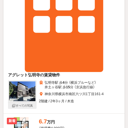
アグレット弘明寺の賃貸物件
弘明寺駅 歩
4
分 （横浜ブルー
など
）
井土ヶ谷駅 歩
15
分 （京浜急行線）
神奈川県横浜市南区六ツ川1丁目161-4
2階建 / 2年3ヶ月 / 木造
すべての写真
6.7
新着
万円