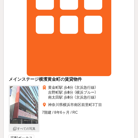
メインステージ横濱黄金町の賃貸物件
黄金町駅 歩
4
分 （京浜急行線）
吉野町駅 歩
8
分 （横浜ブルー）
南太田駅 歩
8
分 （京浜急行線）
神奈川県横浜市南区前里町3丁目
7階建 / 8年6ヶ月 / RC
すべての写真