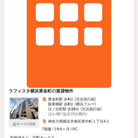
ラフィスタ横浜黄金町の賃貸物件
黄金町駅 歩
4
分 （京浜急行線）
阪東橋駅 歩
8
分 （横浜ブルー）
日ノ出町駅 歩
10
分 （京浜急行線）
ほか4駅（徒歩20分圏内）
神奈川県横浜市南区西中町１丁目4-1
すべての写真
7階建 / 1年8ヶ月 / RC
駐輪場あり
宅配ボックス