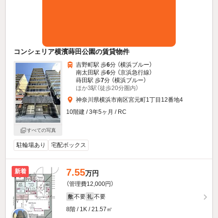
コンシェリア横濱蒔田公園の賃貸物件
吉野町駅 歩
6
分 （横浜ブルー）
南太田駅 歩
6
分 （京浜急行線）
蒔田駅 歩
7
分 （横浜ブルー）
ほか3駅（徒歩20分圏内）
神奈川県横浜市南区宮元町1丁目12番地4
10階建 / 3年5ヶ月 / RC
すべての写真
駐輪場あり
宅配ボックス
7.55
新着
万円
（管理費12,000円）
不要
不要
敷
礼
8階 / 1K / 21.57㎡