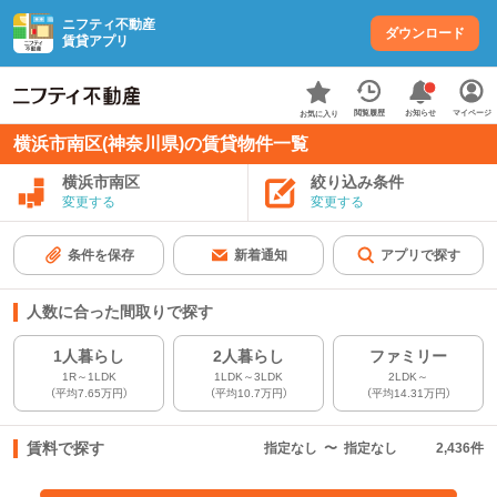
ニフティ不動産
ダウンロード
賃貸アプリ
お知らせ
閲覧履歴
マイページ
お気に入り
横浜市南区(神奈川県)の賃貸物件一覧
横浜市南区
絞り込み条件
変更する
変更する
条件を保存
新着通知
アプリで探す
人数に合った間取りで探す
1人暮らし
2人暮らし
ファミリー
1R～1LDK
1LDK～3LDK
2LDK～
（平均7.65万円）
（平均10.7万円）
（平均14.31万円）
賃料で探す
指定なし
〜
指定なし
2,436
件