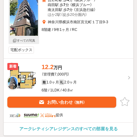
蒔田駅 歩
7
分 （横浜ブルー）
南太田駅 歩
7
分 （京浜急行線）
ほか2駅（徒歩20分圏内）
神奈川県横浜市南区宮元町１丁目9-3
8階建 / 9年1ヶ月 / RC
すべての写真
宅配ボックス
12.2
新着
万円
（管理費7,000円）
1.0ヶ月
2.0ヶ月
敷
礼
6階 / 1LDK / 40.8㎡
お問い合わせ
（無料）
提供
アークレティシアレジデンスのすべての部屋を見る