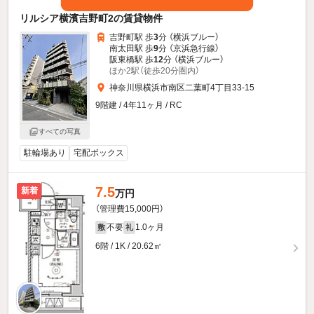
リルシア横濱吉野町2の賃貸物件
吉野町駅 歩
3
分 （横浜ブルー）
南太田駅 歩
9
分 （京浜急行線）
阪東橋駅 歩
12
分 （横浜ブルー）
ほか2駅（徒歩20分圏内）
神奈川県横浜市南区二葉町4丁目33-15
9階建 / 4年11ヶ月 / RC
すべての写真
駐輪場あり
宅配ボックス
7.5
新着
万円
（管理費15,000円）
不要
1.0ヶ月
敷
礼
6階 / 1K / 20.62㎡