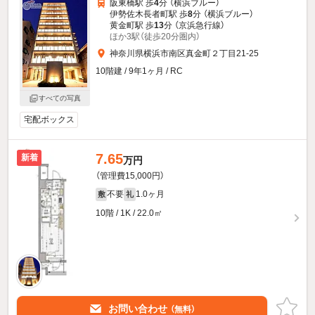
阪東橋駅 歩
4
分 （横浜ブルー）
伊勢佐木長者町駅 歩
8
分 （横浜ブルー）
黄金町駅 歩
13
分 （京浜急行線）
ほか3駅（徒歩20分圏内）
神奈川県横浜市南区真金町２丁目21-25
10階建 / 9年1ヶ月 / RC
すべての写真
宅配ボックス
7.65
新着
万円
（管理費15,000円）
不要
1.0ヶ月
敷
礼
10階 / 1K / 22.0㎡
お問い合わせ
（無料）