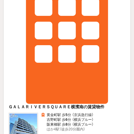
ＧＡＬＡＲＩＶＥＲＳＱＵＡＲＥ横濱南の賃貸物件
黄金町駅 歩
5
分 （京浜急行線）
吉野町駅 歩
6
分 （横浜ブルー）
阪東橋駅 歩
8
分 （横浜ブルー）
ほか4駅（徒歩20分圏内）