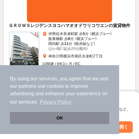
ＧＲＯＷＳレジデンスヨコハマオオドウリコウエンの賃貸物件
伊勢佐木長者町駅 歩
5
分 （横浜ブルー）
阪東橋駅 歩
8
分 （横浜ブルー）
関内駅 歩
11
分 （根岸線
など
）
ほか4駅（徒歩20分圏内）
神奈川県横浜市南区永楽町2丁目
10階建 / 9年3ヶ月 / RC
By using our services, you agree that we and
すべての写真
our
partners
use cookies to improve
駐輪場あり
宅配ボックス
advertising and enhance your experience on
アプリに切り替えて、サクサクお部屋探し
our services.
Privacy Policy
7
新着
万円
会員登録なしですぐ使える。マップ検索やお気に入り保存など、
（管理費10,000円）
アプリ限定の便利な機能が使えます！
OK
不要
1.0ヶ月
敷
礼
Web版で続行
アプリを開く
市区町村を変更
絞り込み条件を変更
8階 / 1K / 22.66㎡