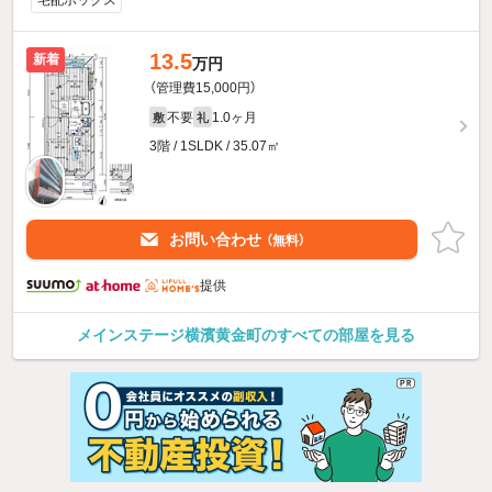
宅配ボックス
13.5
新着
万円
（管理費15,000円）
不要
1.0ヶ月
敷
礼
3階 / 1SLDK / 35.07㎡
お問い合わせ
（無料）
提供
メインステージ横濱黄金町のすべての部屋を見る