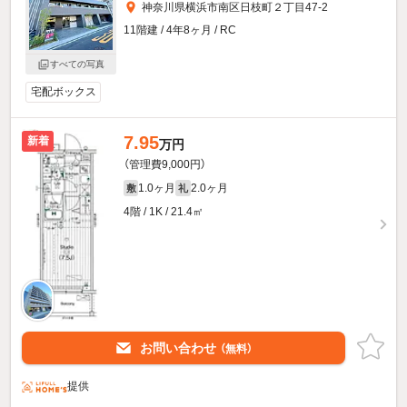
神奈川県横浜市南区日枝町２丁目47-2
11階建 / 4年8ヶ月 / RC
すべての写真
宅配ボックス
7.95
新着
万円
（管理費9,000円）
1.0ヶ月
2.0ヶ月
敷
礼
4階 / 1K / 21.4㎡
お問い合わせ
（無料）
提供