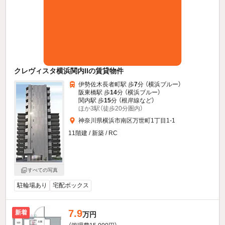
クレヴィスタ横浜関内IIの賃貸物件
伊勢佐木長者町駅 歩
7
分 （横浜ブルー）
阪東橋駅 歩
14
分 （横浜ブルー）
関内駅 歩
15
分 （根岸線
など
）
ほか3駅（徒歩20分圏内）
神奈川県横浜市南区万世町1丁目1-1
11階建 / 新築 / RC
すべての写真
駐輪場あり
宅配ボックス
7.9
新着
万円