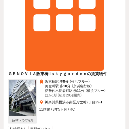
ＧＥＮＯＶＩＡ阪東橋IIｓｋｙｇａｒｄｅｎの賃貸物件
阪東橋駅 歩
8
分 （横浜ブルー）
黄金町駅 歩
10
分 （京浜急行線）
伊勢佐木長者町駅 歩
11
分 （横浜ブルー）
ほか1駅（徒歩20分圏内）
神奈川県横浜市南区万世町2丁目29-1
11階建 / 3年5ヶ月 / RC
すべての写真