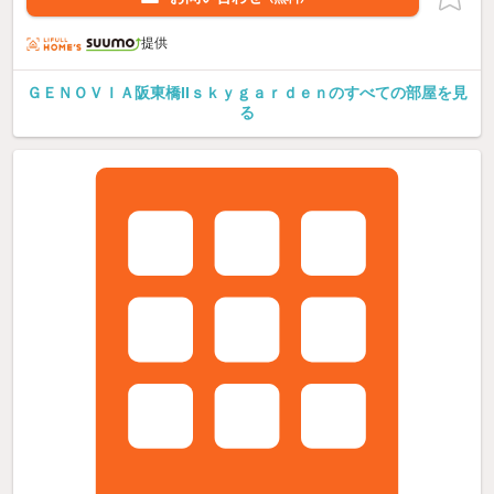
提供
ＧＥＮＯＶＩＡ阪東橋IIｓｋｙｇａｒｄｅｎのすべての部屋を見
る