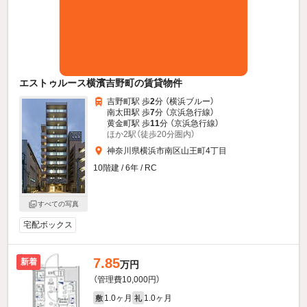
エストゥルース横濱吉野町の賃貸物件
吉野町駅 歩
2
分 （横浜ブルー）
南太田駅 歩
7
分 （京浜急行線）
黄金町駅 歩
11
分 （京浜急行線）
ほか2駅（徒歩20分圏内）
神奈川県横浜市南区山王町4丁目
10階建 / 6年 / RC
すべての写真
宅配ボックス
7.85
新着
万円
（管理費10,000円）
1.0ヶ月
1.0ヶ月
敷
礼