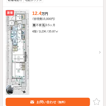
駐輪場あり
宅配ボックス
12.4
新着
万円
（管理費15,000円）
不要
0.5ヶ月
敷
礼
4階 / 1LDK / 35.87㎡
お問い合わせ
（無料）